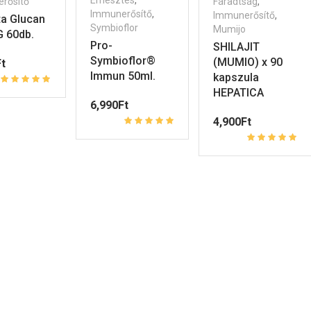
Emésztés
,
rősítő
Fáradtság
,
Immunerősítő
,
Immunerősítő
,
ta Glucan
Symbioflor
Mumijo
 60db.
Pro-
SHILAJIT
Symbioflor®
(MUMIO) x 90
t
Immun 50ml.
kapszula
HEPATICA
6,990
Ft
4,900
Ft