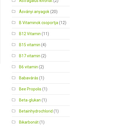
Astragalus kivonat
(2)
Ásványi anyagok
(20)
B Vitaminok csoportja
(12)
B12 Vitamin
(11)
B15 vitamin
(4)
B17 vitamin
(2)
B6 vitamin
(2)
Babavárás
(1)
Bee Propolis
(1)
Beta-glukan
(1)
Betainhydrochlorid
(1)
Bikarbonát
(1)