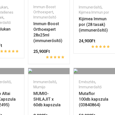
Immun-Boost
lukan
,
Immunerősítő
,
Orthoexpert
,
tellenes
Kijimea Immun por
Immunerősítő
ek
,
Kijimea Immun
rősítő
Immun-Boost
por (28 tasak)
glukan
Orthoexpert
(immunerősítő)
)
28x25ml
(immunerősítő)
24,900
Ft
t
25,900
Ft
rősítő
,
Immunerősítő
,
Emésztés
,
Mumijo
Immunerősítő
Altai
MUMIO-
Mutaflor
Kapszula
SHILAJIT x
100db.kapszula
2495)
60db.kapszula
(03840864)