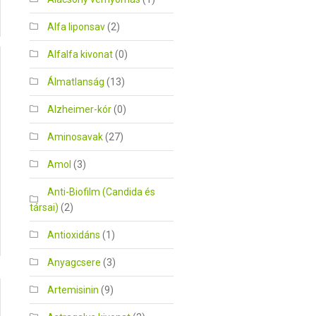
Alfa liponsav
(2)
Alfalfa kivonat
(0)
Álmatlanság
(13)
Alzheimer-kór
(0)
Aminosavak
(27)
Amol
(3)
Anti-Biofilm (Candida és
társai)
(2)
Antioxidáns
(1)
Anyagcsere
(3)
Artemisinin
(9)