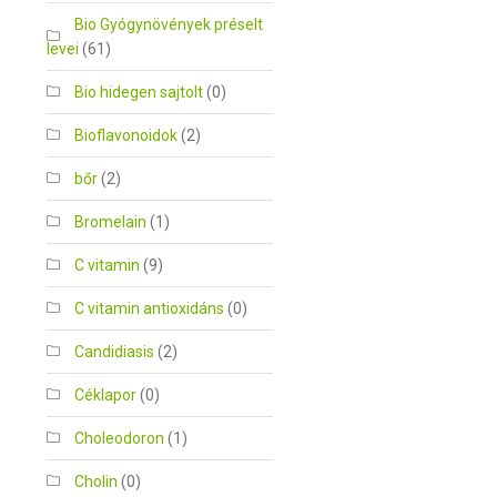
Bio Gyógynövények préselt
levei
(61)
Bio hidegen sajtolt
(0)
Bioflavonoidok
(2)
bőr
(2)
Bromelain
(1)
C vitamin
(9)
C vitamin antioxidáns
(0)
Candidiasis
(2)
Céklapor
(0)
Choleodoron
(1)
Cholin
(0)