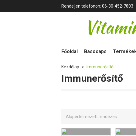
Rendeljen telefonon: 06-30-452-7803
Főoldal
Basocaps
Terméke
Kezdőlap
Immunerősítő
>
Immunerősítő