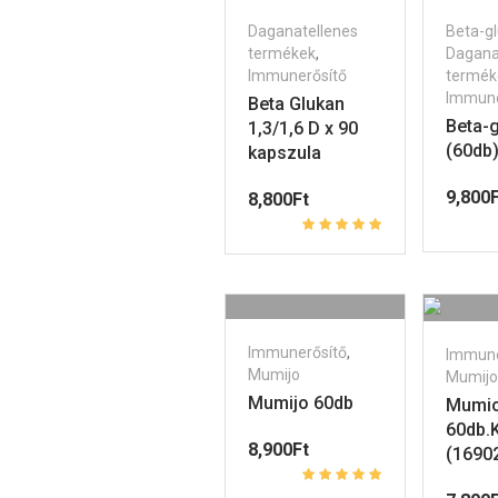
Daganatellenes
Beta-g
termékek
,
Dagana
Immunerősítő
termék
Immune
Beta Glukan
Beta-
1,3/1,6 D x 90
(60db
kapszula
9,800
F
8,800
Ft
Immunerősítő
,
Immune
Mumijo
Mumijo
Mumijo 60db
Mumio 
60db.
8,900
Ft
(1690