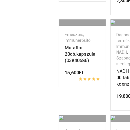
7,800
F
Emésztés
,
Dagana
Immunerősítő
termék
Immune
Mutaflor
NADH
,
20db.kapszula
Szabad
(03840686)
semleg
NADH 
15,600
Ft
db.tabl
koenz
19,80