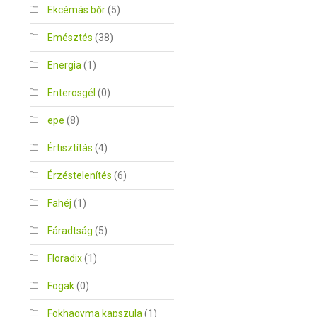
Ekcémás bőr
(5)
Emésztés
(38)
Energia
(1)
Enterosgél
(0)
epe
(8)
Értisztítás
(4)
Érzéstelenítés
(6)
Fahéj
(1)
Fáradtság
(5)
Floradix
(1)
Fogak
(0)
Fokhagyma kapszula
(1)