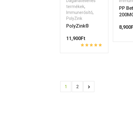
Daganatellenes
Immune
termékek
,
PP Be
Immunerősítő
,
200MG
PolyZink
PolyZink®
8,900
F
11,900
Ft
1
2