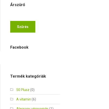
Árszürő
Min
Max
Szűrés
ár
ár
Facebook
Termék kategóriák
50 Plusz
(0)
A vitamin
(6)
Alacsony vérnyomás
(1)