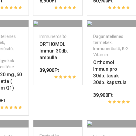
t
8,900
Ft
50,900
Ft
tellenes
Immunerősítő
Daganatellenes
ek
,
termékek
,
ORTHOMOL
rősítő
,
Immunerősítő
,
K-2
Immun 30db.
Vitamin
ampulla
gyökök
Orthomol
esítése
Immun pro
39,900
Ft
20 mg.,60
30db. tasak
etta (
30db. kapszula
im Q1)
39,900
Ft
0
Ft