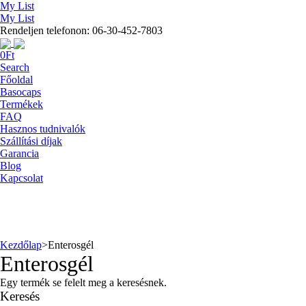
My List
My List
Rendeljen telefonon: 06-30-452-7803
0
Ft
Search
Főoldal
Basocaps
Termékek
FAQ
Hasznos tudnivalók
Szállítási díjak
Garancia
Blog
Kapcsolat
Kezdőlap
>
Enterosgél
Enterosgél
Egy termék se felelt meg a keresésnek.
Keresés