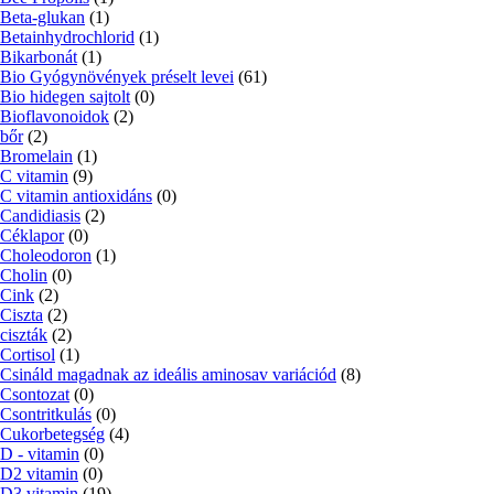
Beta-glukan
(1)
Betainhydrochlorid
(1)
Bikarbonát
(1)
Bio Gyógynövények préselt levei
(61)
Bio hidegen sajtolt
(0)
Bioflavonoidok
(2)
bőr
(2)
Bromelain
(1)
C vitamin
(9)
C vitamin antioxidáns
(0)
Candidiasis
(2)
Céklapor
(0)
Choleodoron
(1)
Cholin
(0)
Cink
(2)
Ciszta
(2)
ciszták
(2)
Cortisol
(1)
Csináld magadnak az ideális aminosav variációd
(8)
Csontozat
(0)
Csontritkulás
(0)
Cukorbetegség
(4)
D - vitamin
(0)
D2 vitamin
(0)
D3 vitamin
(19)