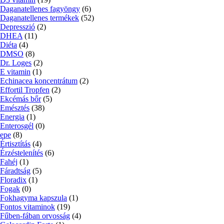
Daganatellenes fagyöngy
(6)
Daganatellenes termékek
(52)
Depresszió
(2)
DHEA
(11)
Diéta
(4)
DMSO
(8)
Dr. Loges
(2)
E vitamin
(1)
Echinacea koncentrátum
(2)
Effortil Tropfen
(2)
Ekcémás bőr
(5)
Emésztés
(38)
Energia
(1)
Enterosgél
(0)
epe
(8)
Értisztítás
(4)
Érzéstelenítés
(6)
Fahéj
(1)
Fáradtság
(5)
Floradix
(1)
Fogak
(0)
Fokhagyma kapszula
(1)
Fontos vitaminok
(19)
Fűben-fában orvosság
(4)