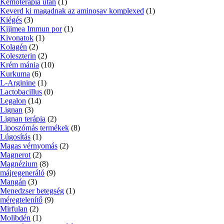
Kemoterápia után
(1)
Keverd ki magadnak az aminosav komplexed
(1)
Kiégés
(3)
Kijimea Immun por
(1)
Kivonatok
(1)
Kolagén
(2)
Koleszterin
(2)
Krém mánia
(10)
Kurkuma
(6)
L-Arginine
(1)
Lactobacillus
(0)
Legalon
(14)
Lignan
(3)
Lignan terápia
(2)
Liposzómás termékek
(8)
Lúgosítás
(1)
Magas vérnyomás
(2)
Magnerot
(2)
Magnézium
(8)
májregeneráló
(9)
Mangán
(3)
Menedzser betegség
(1)
méregtelenítő
(9)
Mirfulan
(2)
Molibdén
(1)