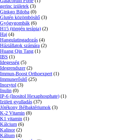
Galacordin Forte
(1)
gerinc izületek
(3)
Ginkgo Biloba
(0)
Glutén közömbösítő
(3)
Gyógygombák
(6)
H15 (tömjén terápia)
(2)
Haj
(4)
Hangulatingadozás
(4)
Háziállatok számára
(2)
Huang Qin Tang
(1)
IBS
(1)
Idegesség
(5)
Idegrendszer
(2)
Immun-Boost Orthoexpert
(1)
Immunerősítő
(25)
Inozytol
(3)
Inulin
(0)
IP-6 (Inositol Hexaphosphate)
(1)
Izületi gyulladás
(37)
Jótékony Bélbaktériumok
(3)
K-2 Vitamin
(8)
K1 vitamin
(1)
Kálcium
(6)
Kalinor
(2)
Kálium
(4)