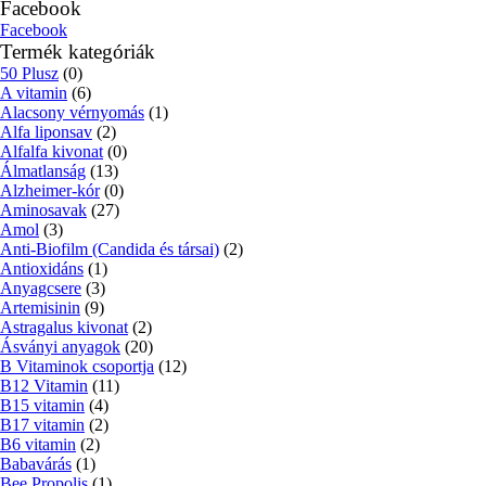
Facebook
Facebook
Termék kategóriák
50 Plusz
(0)
A vitamin
(6)
Alacsony vérnyomás
(1)
Alfa liponsav
(2)
Alfalfa kivonat
(0)
Álmatlanság
(13)
Alzheimer-kór
(0)
Aminosavak
(27)
Amol
(3)
Anti-Biofilm (Candida és társai)
(2)
Antioxidáns
(1)
Anyagcsere
(3)
Artemisinin
(9)
Astragalus kivonat
(2)
Ásványi anyagok
(20)
B Vitaminok csoportja
(12)
B12 Vitamin
(11)
B15 vitamin
(4)
B17 vitamin
(2)
B6 vitamin
(2)
Babavárás
(1)
Bee Propolis
(1)