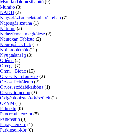
Msm fájdalomcsillapító
(9)
Mumijo
(8)
NADH
(2)
Nagy-dózisú melatonin rák ellen
(7)
Napsugár szauna
(1)
Nátrium
(2)
Nehézfémek megkötése
(2)
Neurexan Tabletta
(2)
Neuropátiás Láb
(1)
Női problémák
(11)
Nyugtalanság
(3)
Ödéma
(2)
Omega
(7)
Omni - Biotic
(15)
Orvosi Kámforszesz
(2)
Orvosi Petróleum
(2)
Orvosi szódabikarbóna
(1)
Orvosi terpentin
(2)
Oxigénionizációs készülék
(1)
OZYM
(1)
Palmetto
(0)
Pancreatin enzim
(5)
Pankreatin
(0)
Papaya enzim
(1)
Parkinson-kór
(0)