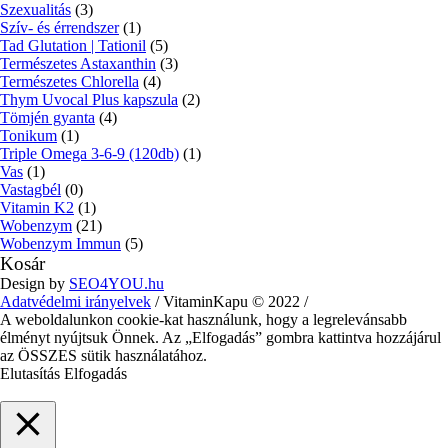
Szexualitás
(3)
Szív- és érrendszer
(1)
Tad Glutation | Tationil
(5)
Természetes Astaxanthin
(3)
Természetes Chlorella
(4)
Thym Uvocal Plus kapszula
(2)
Tömjén gyanta
(4)
Tonikum
(1)
Triple Omega 3-6-9 (120db)
(1)
Vas
(1)
Vastagbél
(0)
Vitamin K2
(1)
Wobenzym
(21)
Wobenzym Immun
(5)
Kosár
Design by
SEO4YOU.hu
Adatvédelmi irányelvek
/ VitaminKapu © 2022 /
A weboldalunkon cookie-kat használunk, hogy a legrelevánsabb
élményt nyújtsuk Önnek. Az „Elfogadás” gombra kattintva hozzájárul
az ÖSSZES sütik használatához.
Elutasítás
Elfogadás