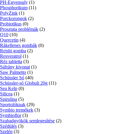
PH-Egyensuly
(1)
Phosphorikum
(11)
PolyZink
(1)
Porckorongok
(2)
Probiotikus
(0)
Prosztata problémák
(2)
Q10
(10)
Quercetin
(4)
Rákellenes gombák
(0)
Reishi gomba
(2)
Resveratrol
(1)
Réz tabletta
(3)
Sáfrány kivonat
(1)
Saw Palmetto
(1)
Schüssler Só
(40)
Schüssler-só Globuli 20g
(11)
Sea Kelp
(0)
Silicea
(1)
Spirulina
(5)
Sportolóknak
(29)
Symbio termékek
(3)
Symbioflor
(3)
Szabadgyökök semlegesítése
(2)
Szédülés
(3)
Szelén
(3)