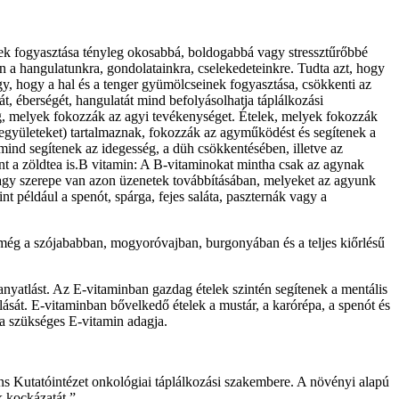
ek fogyasztása tényleg okosabbá, boldogabbá vagy stressztűrőbbé
n a hangulatunkra, gondolatainkra, cselekedeteinkre. Tudta azt, hogy
y, hogy a hal és a tenger gyümölcseinek fogyasztása, csökkenti az
t, éberségét, hangulatát mind befolyásolhatja táplálkozási
ag, melyek fokozzák az agyi tevékenységet. Ételek, melyek fokozzák
együleteket) tartalmaznak, fokozzák az agyműködést és segítenek a
mind segítenek az idegesség, a düh csökkentésében, illetve az
nt a zöldtea is.B vitamin: A B-vitaminokat mintha csak az agynak
 nagy szerepe van azon üzenetek továbbításában, melyeket az agyunk
 például a spenót, spárga, fejes saláta, paszternák vagy a
ó még a szójababban, mogyoróvajban, burgonyában és a teljes kiőrlésű
yatlást. Az E-vitaminban gazdag ételek szintén segítenek a mentális
ulását. E-vitaminban bővelkedő ételek a mustár, a karórépa, a spenót és
a szükséges E-vitamin adagja.
s Kutatóintézet onkológiai táplálkozási szakembere. A növényi alapú
k kockázatát.”