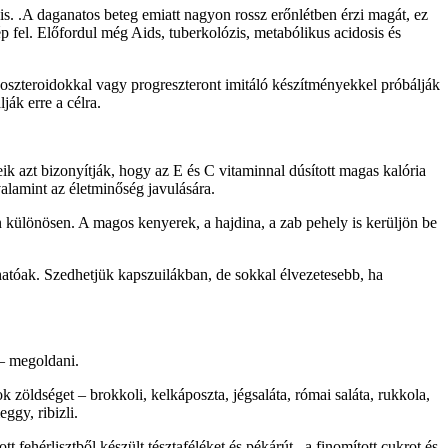
s. .A daganatos beteg emiatt nagyon rossz erőnlétben érzi magát, ez
ép fel. Előfordul még Aids, tuberkolózis, metabólikus acidosis és
koszteroidokkal vagy progreszteront imitáló készítményekkel próbálják
ják erre a célra.
 azt bizonyítják, hogy az E és C vitaminnal dúsított magas kalória
alamint az életminőség javulására.
n különösen. A magos kenyerek, a hajdina, a zab pehely is kerüljön be
hatóak. Szedhetjük kapszuilákban, de sokkal élvezetesebb, ha
 – megoldani.
 zöldséget – brokkoli, kelkáposzta, jégsaláta, római saláta, rukkola,
ggy, ribizli.
 fehérlisztből készült tésztaféléket és pékárút , a finomított cukrot és