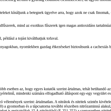
eleket kínáljunk a betegnek ügyelve arra, hogy azok ne csak finomak, d
dfűszerek, mind az exotikus fűszerek igen magas antioxidáns tartalmúa
 például a tojást kiválthatjuk tofuval.
anyagokban, nyomlekben gazdag étkezéseket biztosítsunk a cachexiás 
bb esetben az, hogy egyes kutatók szerint ártalmas, tehát betiltandó a
egyértelmű, mindenki számára elfogadható álláspont egy-egy vegyület es
ó vélemények szerint: ártalmatlan. A nitrátok és nitritek szintén kivé
0) a gyomorban és a tápcsatorna további részeiben nitrózaminná alakul,
eket is regisztráltak.15 A nitrátokból (E 251-252) a szervezetben nitri