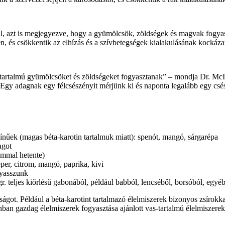
sal, azt is megjegyezve, hogy a gyümölcsök, zöldségek és magvak fogya
, és csökkentik az elhízás és a szívbetegségek kialakulásának kockázat
áns tartalmú gyümölcsöket és zöldségeket fogyasztanak” – mondja Dr. Mc
Egy adagnak egy félcsészényit mérjünk ki és naponta legalább egy cs
ínűek (magas béta-karotin tartalmuk miatt): spenót, mangó, sárgarépa
agot
ommal hetente)
er, citrom, mangó, paprika, kivi
gyasszunk
gr. teljes kiőrlésű gabonából, például babból, lencséből, borsóból, egyé
got. Például a béta-karotint tartalmazó élelmiszerek bizonyos zsírokkal
nban gazdag élelmiszerek fogyasztása ajánlott vas-tartalmú élelmiszerekk