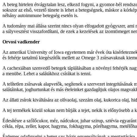
A beteg hirtelen étvágytalan lesz, elkezd fogyni, a gyomor-bél rends
sokszor az első, vezető tünete is lehet a betegségnek, máskor a kórkép
néhány autoimmune betegség esetén is.
A tudomány mai állása szerint nincs olyan elfogadott gyógyszer, ami 
a súlyvesztést visszafordítani, de ezek a kezelések az izomtömeget nem
Orvosi vadkender
Az amerikai University of Iowa egyetemen már évek óta kisérleteznek
és fehérje tartalmú kiegészítők mellett az Omege 3 zsírsavaknak kiem
A cachexiában szenvedő betegek táplálásában a növényi fehérjék nagyo
a menübe. Lehet a salátákhoz csírákat is tenni.
A telítetlen zsírsavak alapvetők, segítenek a szervezet integritásán
salátáinkat, joghurtunkat és más ételeinket gazdagítjuk olajos magva
Az állati zsírok kiváltására az olívaolaj, szezám olaj, kukorica olaj, hi
A tej termékek közül sokan nem bírják a tejet, nekik is előnyösebb a kal
Édesítésre a szőlőcukor, méz, nádcukor, juhar szirup, sztévia egyaránt
cékla, répa, zeller, kapor, hagyma, fokhagyma, póréhagyma, metélőhag
Érdemes odafigyelni a beteg sav-bázis egyensúlyának a megtartására. Leh