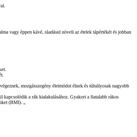
al.
, alma vagy éppen kávé, ráadásul növeli az ételek tápértékét és jobban
ket.
t.
t végeznek, mozgásszegény életmódot élnek és túlsúlyosak nagyobb
ül kapcsolódik a rák kialakulásához. Gyakori a fiatalabb rákos
üket (BMI). „