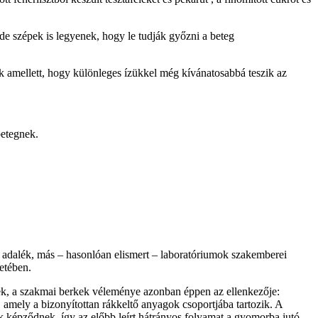
e szépek is legyenek, hogy le tudják győzni a beteg
k amellett, hogy különleges ízükkel még kívánatosabbá teszik az
betegnek.
z adalék, más – hasonlóan elismert – laboratóriumok szakemberei
etében.
telek, a szakmai berkek véleménye azonban éppen az ellenkezője:
 amely a bizonyítottan rákkeltő anyagok csoportjába tartozik. A
tek képződnek, így az előbb leírt hátrányos folyamat a gyomorba jutó