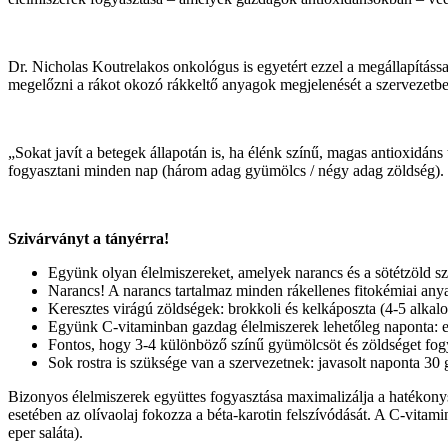
Dr. Nicholas Koutrelakos onkológus is egyetért ezzel a megállapítás
megelőzni a rákot okozó rákkeltő anyagok megjelenését a szervezetben
„Sokat javít a betegek állapotán is, ha élénk színű, magas antioxid
fogyasztani minden nap (három adag gyümölcs / négy adag zöldség). 
Szivárványt a tányérra!
Együnk olyan élelmiszereket, amelyek narancs és a sötétzöld sz
Narancs! A narancs tartalmaz minden rákellenes fitokémiai any
Keresztes virágú zöldségek: brokkoli és kelkáposzta (4-5 alkal
Együnk C-vitaminban gazdag élelmiszerek lehetőleg naponta: ep
Fontos, hogy 3-4 különböző színű gyümölcsöt és zöldséget fo
Sok rostra is szüksége van a szervezetnek: javasolt naponta 30 
Bizonyos élelmiszerek együttes fogyasztása maximalizálja a hatékonysá
esetében az olívaolaj fokozza a béta-karotin felszívódását. A C-vitami
eper saláta).