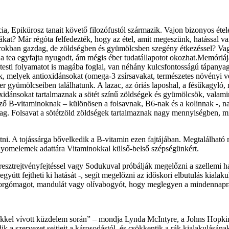
 Epikürosz tanait követő filozófustól származik. Vajon bizonyos étel
at? Már régóta felfedezték, hogy az étel, amit megeszünk, hatással va
zsírokban gazdag, de zöldségben és gyümölcsben szegény étkezéssel? Vag
a tea egyfajta nyugodt, ám mégis éber tudatállapotot okozhat.Memóriájá
k testi folyamatot is magába foglal, van néhány kulcsfontosságú tápany
k, melyek antioxidánsokat (omega-3 zsírsavakat, természetes növényi v
r gyümölcseiben találhatunk. A lazac, az óriás laposhal, a fésűkagyló, 
xidánsokat tartalmaznak a sötét színű zöldségek és gyümölcsök, valami
nböző B-vitaminoknak – különösen a folsavnak, B6-nak és a kolinnak -,
g. Folsavat a sötétzöld zöldségek tartalmaznak nagy mennyiségben, mint
utni. A tojássárga bővelkedik a B-vitamin ezen fajtájában. Megtalálhat
 nyomelemek adattára Vitaminokkal külső-belső szépségünkért.
ztrejtvényfejtéssel vagy Sodukuval próbálják megelőzni a szellemi han
ütt fejtheti ki hatását -, segít megelőzni az időskori elbutulás kialak
aforgómagot, mandulát vagy olívabogyót, hogy meglegyen a mindennapr
ekkel vívott küzdelem során” – mondja Lynda McIntyre, a Johns Hopkin
a szervezet sejtjeit a károsodástól, és csökkentik a rák kialakulásána