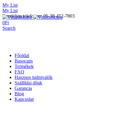
My List
My List
Rendeljen telefonon: 06-30-452-7803
0
Ft
Search
Főoldal
Basocaps
Termékek
FAQ
Hasznos tudnivalók
Szállítási díjak
Garancia
Blog
Kapcsolat