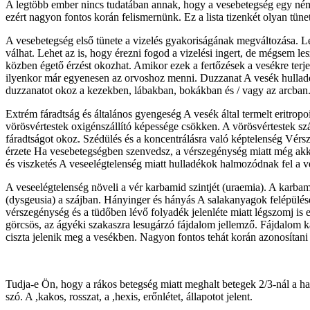
A legtöbb ember nincs tudatában annak, hogy a vesebetegség egy néma
ezért nagyon fontos korán felismernünk. Ez a lista tizenkét olyan tü
A vesebetegség első tünete a vizelés gyakoriságának megváltozása. L
válhat. Lehet az is, hogy érezni fogod a vizelési ingert, de mégsem l
közben égető érzést okozhat. Amikor ezek a fertőzések a vesékre terj
ilyenkor már egyenesen az orvoshoz menni. Duzzanat A vesék hulladéko
duzzanatot okoz a kezekben, lábakban, bokákban és / vagy az arcban
Extrém fáradtság és általános gyengeség A vesék által termelt eritropo
vörösvértestek oxigénszállító képessége csökken. A vörösvértestek sz
fáradtságot okoz. Szédülés és a koncentrálásra való képtelenség Vérs
érzete Ha vesebetegségben szenvedsz, a vérszegénység miatt még akkor 
és viszketés A veseelégtelenség miatt hulladékok halmozódnak fel a v
A veseelégtelenség növeli a vér karbamid szintjét (uraemia). A karbam
(dysgeusia) a szájban. Hányinger és hányás A salakanyagok felépülés
vérszegénység és a tüdőben lévő folyadék jelenléte miatt légszomj is e
görcsös, az ágyéki szakaszra lesugárzó fájdalom jellemző. Fájdalom k
ciszta jelenik meg a vesékben. Nagyon fontos tehát korán azonosítani 
Tudja-e Ön, hogy a rákos betegség miatt meghalt betegek 2/3-nál a 
szó. A ,kakos, rosszat, a ,hexis, erőnlétet, állapotot jelent.