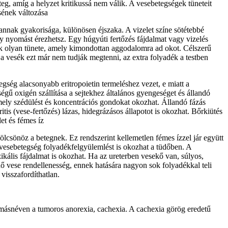
g, amíg a helyzet kritikussá nem válik. A vesebetegségek tüneteit
sének változása
nnak gyakorisága, különösen éjszaka. A vizelet színe sötétebbé
gy nyomást érezhetsz. Egy húgyúti fertőzés fájdalmat vagy vizelés
gek olyan tünete, amely kimondottan aggodalomra ad okot. Célszerű
a vesék ezt már nem tudják megtenni, az extra folyadék a testben
egség alacsonyabb eritropoietin termeléshez vezet, e miatt a
gű oxigén szállítása a sejtekhez általános gyengeséget és állandó
amely szédülést és koncentrációs gondokat okozhat. Állandó fázás
s (vese-fertőzés) lázas, hidegrázásos állapotot is okozhat. Bőrkiütés
et és fémes íz
ölcsönöz a betegnek. Ez rendszerint kellemetlen fémes ízzel jár együtt
 vesebetegség folyadékfelgyülemlést is okozhat a tüdőben. A
ikális fájdalmat is okozhat. Ha az ureterben vesekő van, súlyos,
ő vese rendellenesség, ennek hatására nagyon sok folyadékkal teli
visszafordíthatlan.
másnéven a tumoros anorexia, cachexia. A cachexia görög eredetű