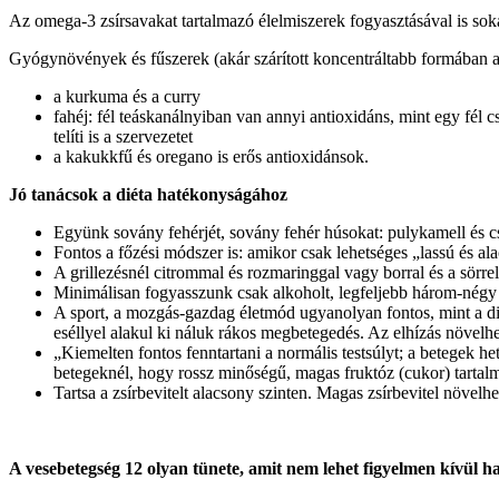
Az omega-3 zsírsavakat tartalmazó élelmiszerek fogyasztásával is soka
Gyógynövények és fűszerek (akár szárított koncentráltabb formában az 
a kurkuma és a curry
fahéj: fél teáskanálnyiban van annyi antioxidáns, mint egy fél c
telíti is a szervezetet
a kakukkfű és oregano is erős antioxidánsok.
Jó tanácsok a diéta hatékonyságához
Együnk sovány fehérjét, sovány fehér húsokat: pulykamell és cs
Fontos a főzési módszer is: amikor csak lehetséges „lassú és al
A grillezésnél citrommal és rozmaringgal vagy borral és a sörre
Minimálisan fogyasszunk csak alkoholt, legfeljebb három-négy
A sport, a mozgás-gazdag életmód ugyanolyan fontos, mint a 
eséllyel alakul ki náluk rákos megbetegedés. Az elhízás növelhe
„Kiemelten fontos fenntartani a normális testsúlyt; a betegek h
betegeknél, hogy rossz minőségű, magas fruktóz (cukor) tartal
Tartsa a zsírbevitelt alacsony szinten. Magas zsírbevitel növel
A vesebetegség 12 olyan tünete, amit nem lehet figyelmen kívül h