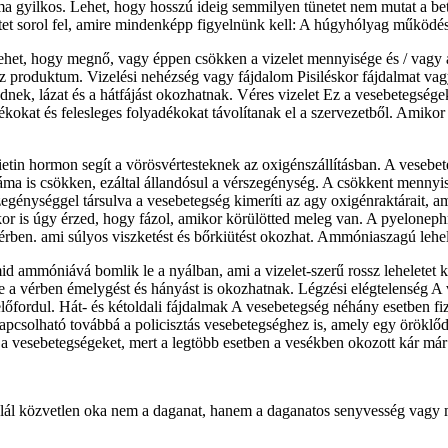
 gyilkos. Lehet, hogy hosszú ideig semmilyen tünetet nem mutat a bete
netet sorol fel, amire mindenképp figyelnünk kell: A húgyhólyag működé
ehet, hogy megnő, vagy éppen csökken a vizelet mennyisége és / vagy a
esz produktum. Vizelési nehézség vagy fájdalom Pisiléskor fájdalmat va
ednek, lázat és a hátfájást okozhatnak. Véres vizelet Ez a vesebetegsé
kat és felesleges folyadékokat távolítanak el a szervezetből. Amikor 
.
ietin hormon segít a vörösvértesteknek az oxigénszállításban. A vesebet
áma is csökken, ezáltal állandósul a vérszegénység. A csökkent mennyisé
zegénységgel társulva a vesebetegség kimeríti az agy oxigénraktárait, 
is úgy érzed, hogy fázol, amikor körülötted meleg van. A pyelonephriti
érben. ami súlyos viszketést és bőrkiütést okozhat. Ammóniaszagú lehel
id ammóniává bomlik le a nyálban, ami a vizelet-szerű rossz leheletet k
e a vérben émelygést és hányást is okozhatnak. Légzési elégtelenség A
lőfordul. Hát- és kétoldali fájdalmak A vesebetegség néhány esetben fiz
apcsolható továbbá a policisztás vesebetegséghez is, amely egy öröklőd
a vesebetegségeket, mert a legtöbb esetben a vesékben okozott kár már 
halál közvetlen oka nem a daganat, hanem a daganatos senyvesség vagy 