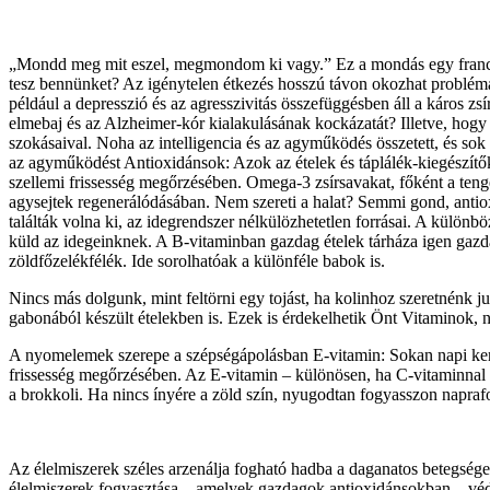
„Mondd meg mit eszel, megmondom ki vagy.” Ez a mondás egy francia,
tesz bennünket? Az igénytelen étkezés hosszú távon okozhat problémák
például a depresszió és az agresszivitás összefüggésben áll a káros 
elmebaj és az Alzheimer-kór kialakulásának kockázatát? Illetve, hogy 
szokásaival. Noha az intelligencia és az agyműködés összetett, és so
az agyműködést Antioxidánsok: Azok az ételek és táplálék-kiegészítő
szellemi frissesség megőrzésében. Omega-3 zsírsavakat, főként a tenge
agysejtek regenerálódásában. Nem szereti a halat? Semmi gond, antio
találták volna ki, az idegrendszer nélkülözhetetlen forrásai. A külö
küld az idegeinknek. A B-vitaminban gazdag ételek tárháza igen gazda
zöldfőzelékfélék. Ide sorolhatóak a különféle babok is.
Nincs más dolgunk, mint feltörni egy tojást, ha kolinhoz szeretnénk j
gabonából készült ételekben is. Ezek is érdekelhetik Önt Vitaminok,
A nyomelemek szerepe a szépségápolásban E-vitamin: Sokan napi keres
frissesség megőrzésében. Az E-vitamin – különösen, ha C-vitaminnal egy
a brokkoli. Ha nincs ínyére a zöld szín, nyugodtan fogyasszon napr
Az élelmiszerek széles arzenálja fogható hadba a daganatos betegség
élelmiszerek fogyasztása – amelyek gazdagok antioxidánsokban – védik 