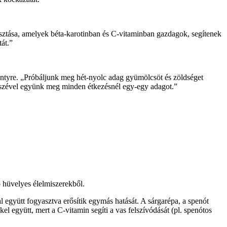
sztása, amelyek béta-karotinban és C-vitaminban gazdagok, segítenek
át.”
Intyre. „Próbáljunk meg hét-nyolc adag gyümölcsöt és zöldséget
észével együnk meg minden étkezésnél egy-egy adagot.”
b hüvelyes élelmiszerekből.
 együtt fogyasztva erősítik egymás hatását. A sárgarépa, a spenót
el együtt, mert a C-vitamin segíti a vas felszívódását (pl. spenótos