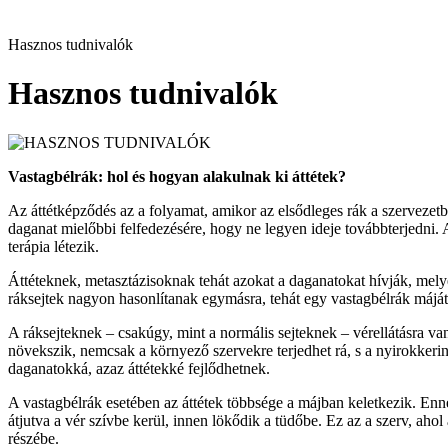
Hasznos tudnivalók
Hasznos tudnivalók
Vastagbélrák: hol és hogyan alakulnak ki áttétek?
Az áttétképződés az a folyamat, amikor az elsődleges rák a szervezet
daganat mielőbbi felfedezésére, hogy ne legyen ideje továbbterjedni.
terápia létezik.
Áttéteknek, metasztázisoknak tehát azokat a daganatokat hívják, melye
ráksejtek nagyon hasonlítanak egymásra, tehát egy vastagbélrák májá
A ráksejteknek – csakúgy, mint a normális sejteknek – vérellátásra 
növekszik, nemcsak a környező szervekre terjedhet rá, s a nyirokkering
daganatokká, azaz áttétekké fejlődhetnek.
A vastagbélrák esetében az áttétek többsége a májban keletkezik. Enn
átjutva a vér szívbe kerül, innen lökődik a tüdőbe. Ez az a szerv, ahol
részébe.