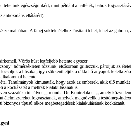
t tehetünk egészségünkért, mint például a halfélék, babok fogyasztásáv
antioxidáns ellátásért):
sésze málnában. A fahéj sokféle ételhez társítani lehet, lehet az gabona
irkemell. Vörös húst legfeljebb hetente egyszer
acsony” hőmérsékleten főzzünk, elsősorban grillezzük, pároljuk az étele
l locsoljuk a húsokat, így csökkenthetjük a rákkeltő anyagok keletkezésé
 alkalommal hetente
diéta. Tanulmányok kimutatták, hogy azok az emberek, akik ülő munká
ti a kockázatát a mellrák kialakulásának is.
etven százaléka túlsúlyos „, mondja Dr. Koutrelakos. „, amely közvetlen
mú élelmiszereket fogyasztanak, amelyek megnövelik a testtömeg-index
heti bizonyos típusú rákos megbetegedések kialakulásának kockázatát.
agyni