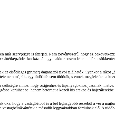
ben más szerv(ek)re is átterjed. Nem törvényszerű, hogy ez bekövetkezz
 Az áttétképződés kockázatát ugyanakkor sosem lehet nullára csökkenteni
k az elsődleges (primer) daganattól távol találhatók, ilyenkor a rákot 
ttéte nem májrák, egy tüdőáttét sem tüdőrák, s ennek megfelelően a kez
van szükségre ahhoz, hogy oxigénhez és tápanyagokhoz jussanak, illet
ésbe kerülhet be, hanem betörhet a közeli kis erekbe és hajszálerekbe i
ek oka, hogy a vastagbélből és a bél legnagyobb részéből a vér a májba 
 a vastagbélrák-áttétek a második leggyakrabban fordulnak elő. A tüdőből