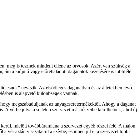
en, meg is tesznek mindent ellene az orvosok. Azért van szükség a
, ám a kiújuló vagy előrehaladott daganatok kezelésére is többféle
„áttétesnek” nevezik. Az elsődleges daganatban és az áttétekben lévő
elésben is alapvető különbségek vannak.
ve, hogy megszabaduljanak az anyagcseretermékektől. Ahogy a daganat
s. A vérbe jutva a sejtek a szervezet más részeibe kerülhetnek, ahol új
kerül, mielőtt továbbáramlana a szervezet egyéb részei felé. A májon
 a vér aztán visszakerül a szívbe, és innen jut el a szervezet többi