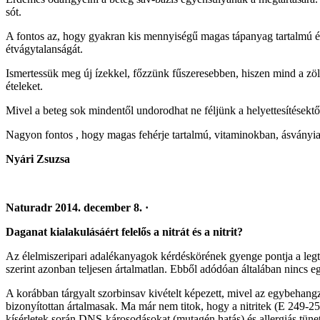
sót.
A fontos az, hogy gyakran kis mennyiségű magas tápanyag tartalmú ét
étvágytalanságát.
Ismertessük meg új ízekkel, főzzünk fűszeresebben, hiszen mind a zöl
ételeket.
Mivel a beteg sok mindentől undorodhat ne féljünk a helyettesítésektől,
Nagyon fontos , hogy magas fehérje tartalmú, vitaminokban, ásványi
Nyári Zsuzsa
Naturadr 2014. december 8. ·
Daganat kialakulásáért felelős a nitrát és a nitrit?
Az élelmiszeripari adalékanyagok kérdéskörének gyenge pontja a legtö
szerint azonban teljesen ártalmatlan. Ebből adódóan általában nincs 
A korábban tárgyalt szorbinsav kivételt képezett, mivel az egybehangz
bizonyítottan ártalmasak. Ma már nem titok, hogy a nitritek (E 249-25
kísérletek során DNS-károsodásokat (mutagén hatás) és allergiás tünet