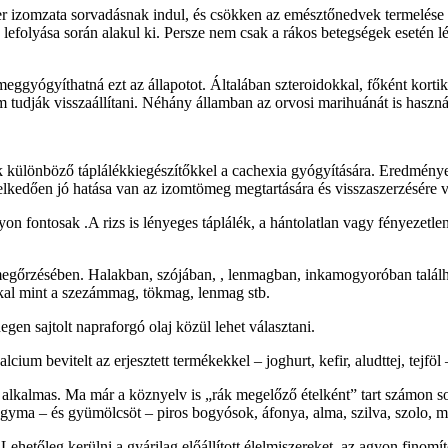
zer izomzata sorvadásnak indul, és csökken az emésztőnedvek termelése i
 lefolyása során alakul ki. Persze nem csak a rákos betegségek esetén l
meggyógyíthatná ezt az állapotot. Általában szteroidokkal, főként korti
 tudják visszaállítani. Néhány államban az orvosi marihuánát is használ
 különböző táplálékkiegészítőkkel a cachexia gyógyítására. Eredményeik
elkedően jó hatása van az izomtömeg megtartására és visszaszerzésére v
n fontosak .A rizs is lényeges táplálék, a hántolatlan vagy fényezetle
ak megőrzésében. Halakban, szójában, , lenmagban, inkamogyoróban talál
kkal mint a szezámmag, tökmag, lenmag stb.
degen sajtolt napraforgó olaj közül lehet választani.
cium bevitelt az erjesztett termékekkel – joghurt, kefir, aludttej, tejföl
 alkalmas. Ma már a köznyelv is „rák megelőző ételként” tart számon sok
yma – és gyümölcsöt – piros bogyósok, áfonya, alma, szilva, szolo, me
etőleg kerülni a gyárilag előállított élelmiszereket, az agyon finomított