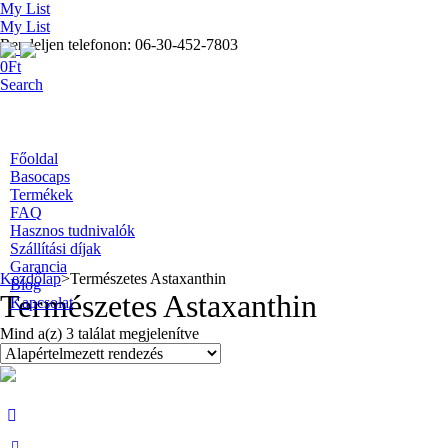
My List
My List
Rendeljen telefonon: 06-30-452-7803
0
Ft
Search
Főoldal
Basocaps
Termékek
FAQ
Hasznos tudnivalók
Szállítási díjak
Garancia
Kezdőlap
>
Természetes Astaxanthin
Blog
Természetes Astaxanthin
Kapcsolat
Mind a(z) 3 találat megjelenítve