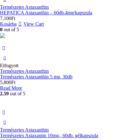
Természetes Astaxanthin
HEPATICA Astaxanthin – 60db.4mg/kapszula
7,100
Ft
Kosárba
View Cart
0
out of 5
Elfogyott
Természetes Astaxanthin
Természetes Astaxanthin 5 mg. 30db
5,800
Ft
Read More
2.59
out of 5
Természetes Astaxanthin
Természetes Astaxantin 10mg., 60db. gélkapszula