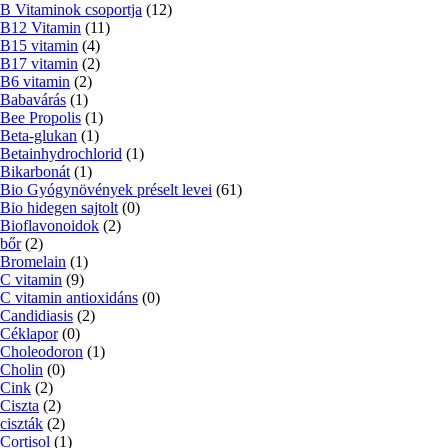
B Vitaminok csoportja
(12)
B12 Vitamin
(11)
B15 vitamin
(4)
B17 vitamin
(2)
B6 vitamin
(2)
Babavárás
(1)
Bee Propolis
(1)
Beta-glukan
(1)
Betainhydrochlorid
(1)
Bikarbonát
(1)
Bio Gyógynövények préselt levei
(61)
Bio hidegen sajtolt
(0)
Bioflavonoidok
(2)
bőr
(2)
Bromelain
(1)
C vitamin
(9)
C vitamin antioxidáns
(0)
Candidiasis
(2)
Céklapor
(0)
Choleodoron
(1)
Cholin
(0)
Cink
(2)
Ciszta
(2)
ciszták
(2)
Cortisol
(1)