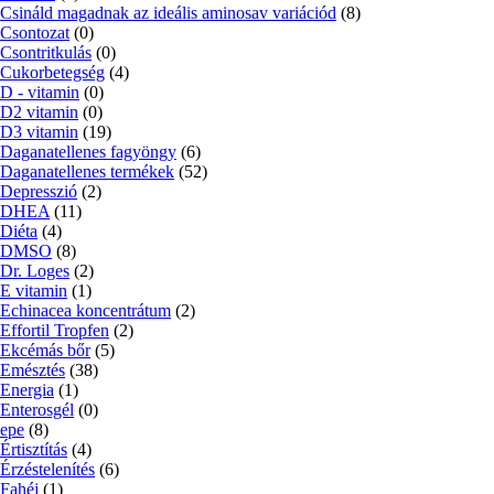
Csináld magadnak az ideális aminosav variációd
(8)
Csontozat
(0)
Csontritkulás
(0)
Cukorbetegség
(4)
D - vitamin
(0)
D2 vitamin
(0)
D3 vitamin
(19)
Daganatellenes fagyöngy
(6)
Daganatellenes termékek
(52)
Depresszió
(2)
DHEA
(11)
Diéta
(4)
DMSO
(8)
Dr. Loges
(2)
E vitamin
(1)
Echinacea koncentrátum
(2)
Effortil Tropfen
(2)
Ekcémás bőr
(5)
Emésztés
(38)
Energia
(1)
Enterosgél
(0)
epe
(8)
Értisztítás
(4)
Érzéstelenítés
(6)
Fahéj
(1)