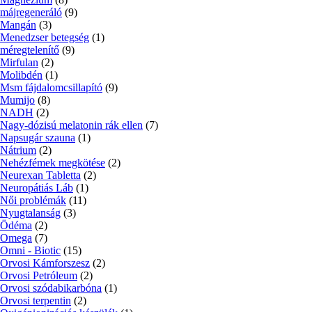
májregeneráló
(9)
Mangán
(3)
Menedzser betegség
(1)
méregtelenítő
(9)
Mirfulan
(2)
Molibdén
(1)
Msm fájdalomcsillapító
(9)
Mumijo
(8)
NADH
(2)
Nagy-dózisú melatonin rák ellen
(7)
Napsugár szauna
(1)
Nátrium
(2)
Nehézfémek megkötése
(2)
Neurexan Tabletta
(2)
Neuropátiás Láb
(1)
Női problémák
(11)
Nyugtalanság
(3)
Ödéma
(2)
Omega
(7)
Omni - Biotic
(15)
Orvosi Kámforszesz
(2)
Orvosi Petróleum
(2)
Orvosi szódabikarbóna
(1)
Orvosi terpentin
(2)