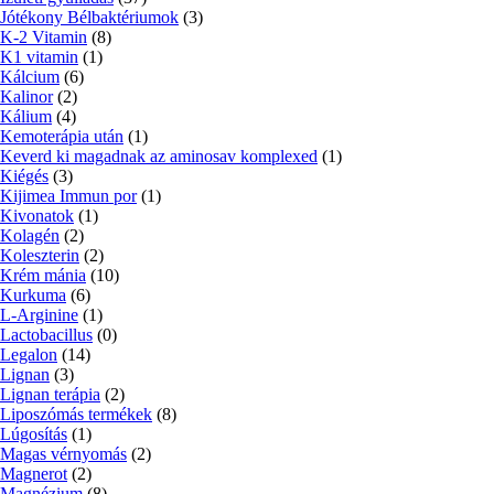
Jótékony Bélbaktériumok
(3)
K-2 Vitamin
(8)
K1 vitamin
(1)
Kálcium
(6)
Kalinor
(2)
Kálium
(4)
Kemoterápia után
(1)
Keverd ki magadnak az aminosav komplexed
(1)
Kiégés
(3)
Kijimea Immun por
(1)
Kivonatok
(1)
Kolagén
(2)
Koleszterin
(2)
Krém mánia
(10)
Kurkuma
(6)
L-Arginine
(1)
Lactobacillus
(0)
Legalon
(14)
Lignan
(3)
Lignan terápia
(2)
Liposzómás termékek
(8)
Lúgosítás
(1)
Magas vérnyomás
(2)
Magnerot
(2)
Magnézium
(8)