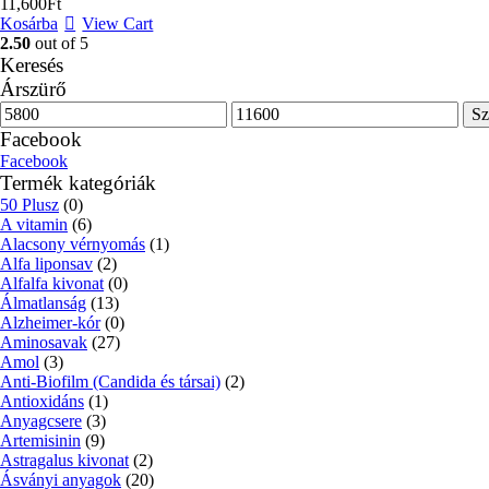
11,600
Ft
Kosárba
View Cart
2.50
out of 5
Keresés
Árszürő
Min
Max
Sz
ár
ár
Facebook
Facebook
Termék kategóriák
50 Plusz
(0)
A vitamin
(6)
Alacsony vérnyomás
(1)
Alfa liponsav
(2)
Alfalfa kivonat
(0)
Álmatlanság
(13)
Alzheimer-kór
(0)
Aminosavak
(27)
Amol
(3)
Anti-Biofilm (Candida és társai)
(2)
Antioxidáns
(1)
Anyagcsere
(3)
Artemisinin
(9)
Astragalus kivonat
(2)
Ásványi anyagok
(20)