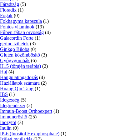
Fáradtság
(5)
Floradix
(1)
Fogak
(0)
Fokhagyma kapszula
(1)
Fontos vitaminok
(19)
Fűben-fában orvosság
(4)
Galacordin Forte
(1)
gerinc izületek
(3)
Ginkgo Biloba
(0)
Glutén közömbösítő
(3)
Gyógygombák
(6)
H15 (tömjén terápia)
(2)
Haj
(4)
Hangulatingadozás
(4)
Háziállatok számára
(2)
Huang Qin Tang
(1)
IBS
(1)
Idegesség
(5)
Idegrendszer
(2)
Immun-Boost Orthoexpert
(1)
Immunerősítő
(25)
Inozytol
(3)
Inulin
(0)
IP-6 (Inositol Hexaphosphate)
(1)
Izületi gyulladás
(37)