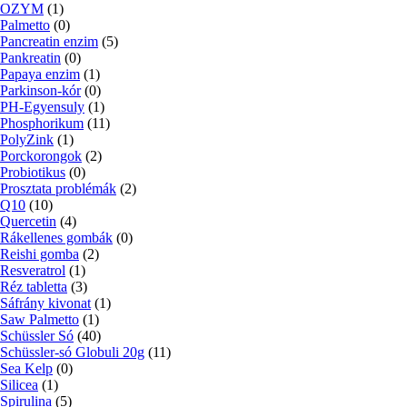
OZYM
(1)
Palmetto
(0)
Pancreatin enzim
(5)
Pankreatin
(0)
Papaya enzim
(1)
Parkinson-kór
(0)
PH-Egyensuly
(1)
Phosphorikum
(11)
PolyZink
(1)
Porckorongok
(2)
Probiotikus
(0)
Prosztata problémák
(2)
Q10
(10)
Quercetin
(4)
Rákellenes gombák
(0)
Reishi gomba
(2)
Resveratrol
(1)
Réz tabletta
(3)
Sáfrány kivonat
(1)
Saw Palmetto
(1)
Schüssler Só
(40)
Schüssler-só Globuli 20g
(11)
Sea Kelp
(0)
Silicea
(1)
Spirulina
(5)