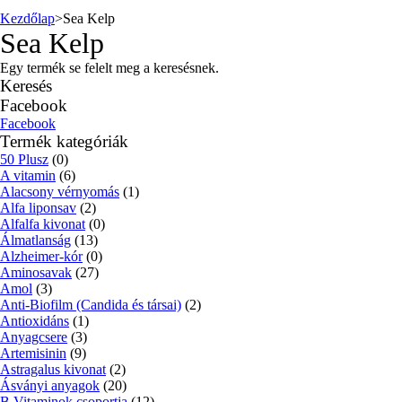
Kezdőlap
>
Sea Kelp
Sea Kelp
Egy termék se felelt meg a keresésnek.
Keresés
Facebook
Facebook
Termék kategóriák
50 Plusz
(0)
A vitamin
(6)
Alacsony vérnyomás
(1)
Alfa liponsav
(2)
Alfalfa kivonat
(0)
Álmatlanság
(13)
Alzheimer-kór
(0)
Aminosavak
(27)
Amol
(3)
Anti-Biofilm (Candida és társai)
(2)
Antioxidáns
(1)
Anyagcsere
(3)
Artemisinin
(9)
Astragalus kivonat
(2)
Ásványi anyagok
(20)
B Vitaminok csoportja
(12)