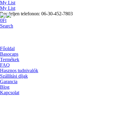
My List
My List
Rendeljen telefonon: 06-30-452-7803
0
Ft
Search
Főoldal
Basocaps
Termékek
FAQ
Hasznos tudnivalók
Szállítási díjak
Garancia
Blog
Kapcsolat