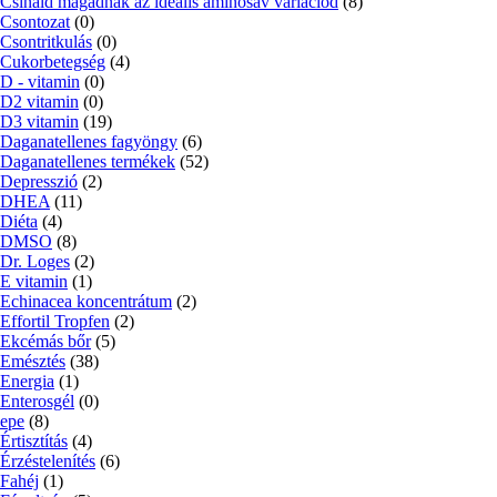
Csináld magadnak az ideális aminosav variációd
(8)
Csontozat
(0)
Csontritkulás
(0)
Cukorbetegség
(4)
D - vitamin
(0)
D2 vitamin
(0)
D3 vitamin
(19)
Daganatellenes fagyöngy
(6)
Daganatellenes termékek
(52)
Depresszió
(2)
DHEA
(11)
Diéta
(4)
DMSO
(8)
Dr. Loges
(2)
E vitamin
(1)
Echinacea koncentrátum
(2)
Effortil Tropfen
(2)
Ekcémás bőr
(5)
Emésztés
(38)
Energia
(1)
Enterosgél
(0)
epe
(8)
Értisztítás
(4)
Érzéstelenítés
(6)
Fahéj
(1)