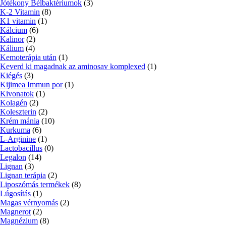
Jótékony Bélbaktériumok
(3)
K-2 Vitamin
(8)
K1 vitamin
(1)
Kálcium
(6)
Kalinor
(2)
Kálium
(4)
Kemoterápia után
(1)
Keverd ki magadnak az aminosav komplexed
(1)
Kiégés
(3)
Kijimea Immun por
(1)
Kivonatok
(1)
Kolagén
(2)
Koleszterin
(2)
Krém mánia
(10)
Kurkuma
(6)
L-Arginine
(1)
Lactobacillus
(0)
Legalon
(14)
Lignan
(3)
Lignan terápia
(2)
Liposzómás termékek
(8)
Lúgosítás
(1)
Magas vérnyomás
(2)
Magnerot
(2)
Magnézium
(8)