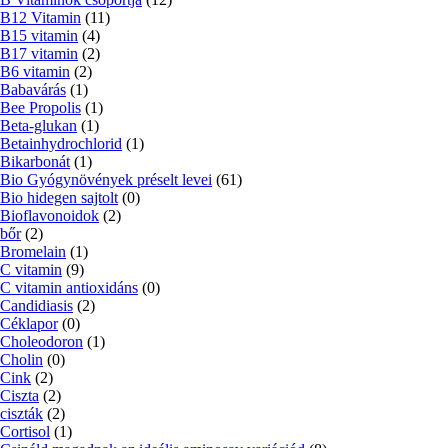
B12 Vitamin
(11)
B15 vitamin
(4)
B17 vitamin
(2)
B6 vitamin
(2)
Babavárás
(1)
Bee Propolis
(1)
Beta-glukan
(1)
Betainhydrochlorid
(1)
Bikarbonát
(1)
Bio Gyógynövények préselt levei
(61)
Bio hidegen sajtolt
(0)
Bioflavonoidok
(2)
bőr
(2)
Bromelain
(1)
C vitamin
(9)
C vitamin antioxidáns
(0)
Candidiasis
(2)
Céklapor
(0)
Choleodoron
(1)
Cholin
(0)
Cink
(2)
Ciszta
(2)
ciszták
(2)
Cortisol
(1)