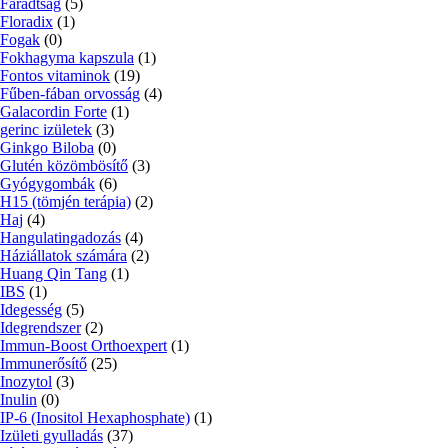
Fáradtság
(5)
Floradix
(1)
Fogak
(0)
Fokhagyma kapszula
(1)
Fontos vitaminok
(19)
Fűben-fában orvosság
(4)
Galacordin Forte
(1)
gerinc izületek
(3)
Ginkgo Biloba
(0)
Glutén közömbösítő
(3)
Gyógygombák
(6)
H15 (tömjén terápia)
(2)
Haj
(4)
Hangulatingadozás
(4)
Háziállatok számára
(2)
Huang Qin Tang
(1)
IBS
(1)
Idegesség
(5)
Idegrendszer
(2)
Immun-Boost Orthoexpert
(1)
Immunerősítő
(25)
Inozytol
(3)
Inulin
(0)
IP-6 (Inositol Hexaphosphate)
(1)
Izületi gyulladás
(37)