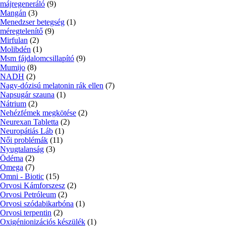
májregeneráló
(9)
Mangán
(3)
Menedzser betegség
(1)
méregtelenítő
(9)
Mirfulan
(2)
Molibdén
(1)
Msm fájdalomcsillapító
(9)
Mumijo
(8)
NADH
(2)
Nagy-dózisú melatonin rák ellen
(7)
Napsugár szauna
(1)
Nátrium
(2)
Nehézfémek megkötése
(2)
Neurexan Tabletta
(2)
Neuropátiás Láb
(1)
Női problémák
(11)
Nyugtalanság
(3)
Ödéma
(2)
Omega
(7)
Omni - Biotic
(15)
Orvosi Kámforszesz
(2)
Orvosi Petróleum
(2)
Orvosi szódabikarbóna
(1)
Orvosi terpentin
(2)
Oxigénionizációs készülék
(1)