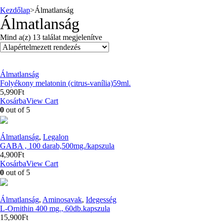
Kezdőlap
>
Álmatlanság
Álmatlanság
Mind a(z) 13 találat megjelenítve
Álmatlanság
Folyékony melatonin (citrus-vanília)59ml.
5,990
Ft
Kosárba
View Cart
0
out of 5
Álmatlanság
,
Legalon
GABA , 100 darab,500mg./kapszula
4,900
Ft
Kosárba
View Cart
0
out of 5
Álmatlanság
,
Aminosavak
,
Idegesség
L-Ornithin 400 mg., 60db.kapszula
15,900
Ft