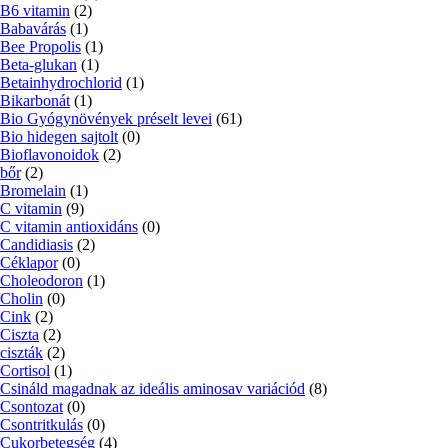
B6 vitamin
(2)
Babavárás
(1)
Bee Propolis
(1)
Beta-glukan
(1)
Betainhydrochlorid
(1)
Bikarbonát
(1)
Bio Gyógynövények préselt levei
(61)
Bio hidegen sajtolt
(0)
Bioflavonoidok
(2)
bőr
(2)
Bromelain
(1)
C vitamin
(9)
C vitamin antioxidáns
(0)
Candidiasis
(2)
Céklapor
(0)
Choleodoron
(1)
Cholin
(0)
Cink
(2)
Ciszta
(2)
ciszták
(2)
Cortisol
(1)
Csináld magadnak az ideális aminosav variációd
(8)
Csontozat
(0)
Csontritkulás
(0)
Cukorbetegség
(4)