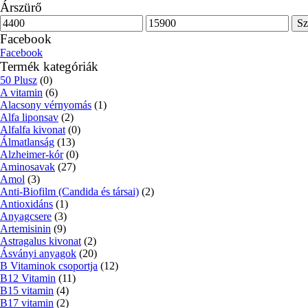
Árszürő
Min
Max
Sz
ár
ár
Facebook
Facebook
Termék kategóriák
50 Plusz
(0)
A vitamin
(6)
Alacsony vérnyomás
(1)
Alfa liponsav
(2)
Alfalfa kivonat
(0)
Álmatlanság
(13)
Alzheimer-kór
(0)
Aminosavak
(27)
Amol
(3)
Anti-Biofilm (Candida és társai)
(2)
Antioxidáns
(1)
Anyagcsere
(3)
Artemisinin
(9)
Astragalus kivonat
(2)
Ásványi anyagok
(20)
B Vitaminok csoportja
(12)
B12 Vitamin
(11)
B15 vitamin
(4)
B17 vitamin
(2)