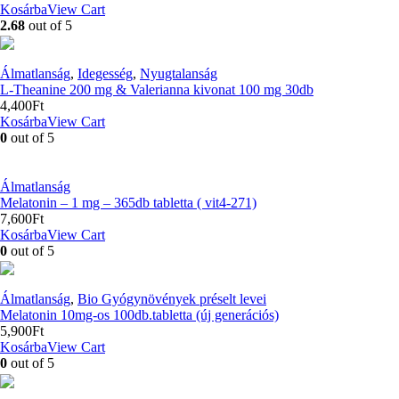
Kosárba
View Cart
2.68
out of 5
Álmatlanság
,
Idegesség
,
Nyugtalanság
L-Theanine 200 mg & Valerianna kivonat 100 mg 30db
4,400
Ft
Kosárba
View Cart
0
out of 5
Álmatlanság
Melatonin – 1 mg – 365db tabletta ( vit4-271)
7,600
Ft
Kosárba
View Cart
0
out of 5
Álmatlanság
,
Bio Gyógynövények préselt levei
Melatonin 10mg-os 100db.tabletta (új generációs)
5,900
Ft
Kosárba
View Cart
0
out of 5