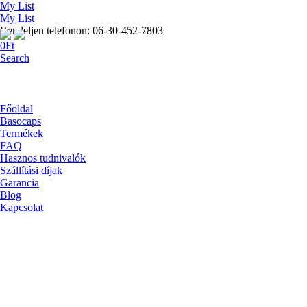
My List
My List
Rendeljen telefonon: 06-30-452-7803
0
Ft
Search
Főoldal
Basocaps
Termékek
FAQ
Hasznos tudnivalók
Szállítási díjak
Garancia
Blog
Kapcsolat