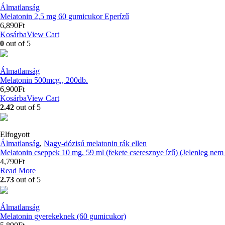
Álmatlanság
Melatonin 2,5 mg 60 gumicukor Eperízű
6,890
Ft
Kosárba
View Cart
0
out of 5
Álmatlanság
Melatonin 500mcg., 200db.
6,900
Ft
Kosárba
View Cart
2.42
out of 5
Elfogyott
Álmatlanság
,
Nagy-dózisú melatonin rák ellen
Melatonin cseppek 10 mg, 59 ml (fekete cseresznye ízű) (Jelenleg nem 
4,790
Ft
Read More
2.73
out of 5
Álmatlanság
Melatonin gyerekeknek (60 gumicukor)