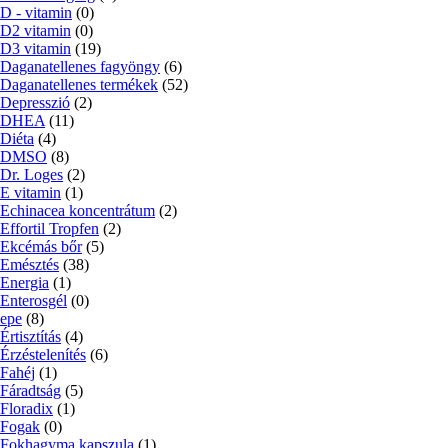
D - vitamin
(0)
D2 vitamin
(0)
D3 vitamin
(19)
Daganatellenes fagyöngy
(6)
Daganatellenes termékek
(52)
Depresszió
(2)
DHEA
(11)
Diéta
(4)
DMSO
(8)
Dr. Loges
(2)
E vitamin
(1)
Echinacea koncentrátum
(2)
Effortil Tropfen
(2)
Ekcémás bőr
(5)
Emésztés
(38)
Energia
(1)
Enterosgél
(0)
epe
(8)
Értisztítás
(4)
Érzéstelenítés
(6)
Fahéj
(1)
Fáradtság
(5)
Floradix
(1)
Fogak
(0)
Fokhagyma kapszula
(1)