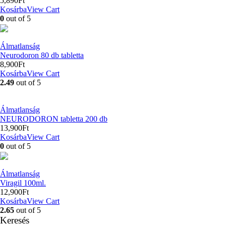
5,890
Ft
Kosárba
View Cart
0
out of 5
Álmatlanság
Neurodoron 80 db tabletta
8,900
Ft
Kosárba
View Cart
2.49
out of 5
Álmatlanság
NEURODORON tabletta 200 db
13,900
Ft
Kosárba
View Cart
0
out of 5
Álmatlanság
Viragil 100ml.
12,900
Ft
Kosárba
View Cart
2.65
out of 5
Keresés