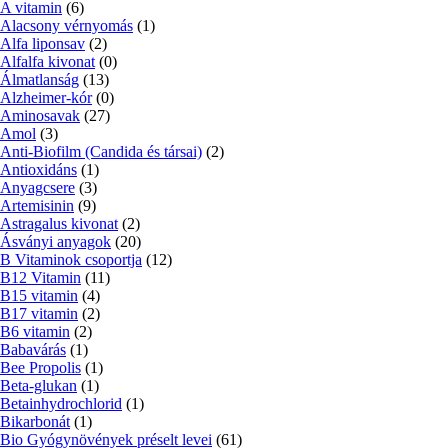
A vitamin
(6)
Alacsony vérnyomás
(1)
Alfa liponsav
(2)
Alfalfa kivonat
(0)
Álmatlanság
(13)
Alzheimer-kór
(0)
Aminosavak
(27)
Amol
(3)
Anti-Biofilm (Candida és társai)
(2)
Antioxidáns
(1)
Anyagcsere
(3)
Artemisinin
(9)
Astragalus kivonat
(2)
Ásványi anyagok
(20)
B Vitaminok csoportja
(12)
B12 Vitamin
(11)
B15 vitamin
(4)
B17 vitamin
(2)
B6 vitamin
(2)
Babavárás
(1)
Bee Propolis
(1)
Beta-glukan
(1)
Betainhydrochlorid
(1)
Bikarbonát
(1)
Bio Gyógynövények préselt levei
(61)