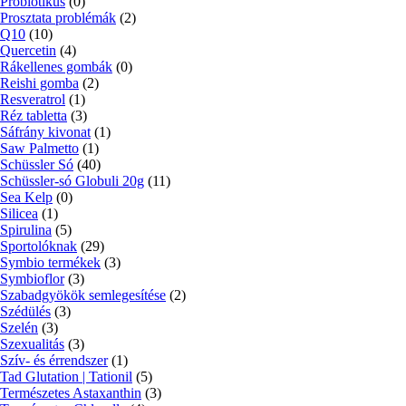
Probiotikus
(0)
Prosztata problémák
(2)
Q10
(10)
Quercetin
(4)
Rákellenes gombák
(0)
Reishi gomba
(2)
Resveratrol
(1)
Réz tabletta
(3)
Sáfrány kivonat
(1)
Saw Palmetto
(1)
Schüssler Só
(40)
Schüssler-só Globuli 20g
(11)
Sea Kelp
(0)
Silicea
(1)
Spirulina
(5)
Sportolóknak
(29)
Symbio termékek
(3)
Symbioflor
(3)
Szabadgyökök semlegesítése
(2)
Szédülés
(3)
Szelén
(3)
Szexualitás
(3)
Szív- és érrendszer
(1)
Tad Glutation | Tationil
(5)
Természetes Astaxanthin
(3)