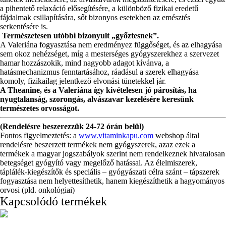
a pihentető relaxáció elősegítésére, a különböző fizikai eredetű
fájdalmak csillapítására, sőt bizonyos esetekben az emésztés
serkentésére is.
Természetesen utóbbi bizonyult „győztesnek”.
A Valeriána fogyasztása nem eredményez függőséget, és az elhagyása
sem okoz nehézséget, míg a mesterséges gyógyszerekhez a szervezet
hamar hozzászokik, mind nagyobb adagot kívánva, a
hatásmechanizmus fenntartásához, ráadásul a szerek elhagyása
komoly, fizikailag jelentkező elvonási tünetekkel jár.
A Theanine, és a Valeriána így kivételesen jó párosítás, ha
nyugtalanság, szorongás, alvászavar kezelésére keresünk
természetes orvosságot.
(Rendelésre beszerezzük 24-72 órán belül)
Fontos figyelmeztetés: a
www.vitaminkapu.com
webshop által
rendelésre beszerzett termékek nem gyógyszerek, azaz ezek a
termékek a magyar jogszabályok szerint nem rendelkeznek hivatalosan
betegséget gyógyító vagy megelőző hatással. Az élelmiszerek,
táplálék-kiegészítők és speciális – gyógyászati célra szánt – tápszerek
fogyasztása nem helyettesíthetik, hanem kiegészíthetik a hagyományos
orvosi (pld. onkológiai)
Kapcsolódó termékek