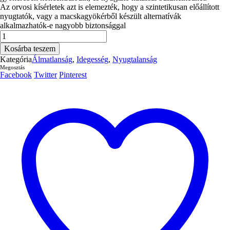
Az orvosi kísérletek azt is elemezték, hogy a szintetikusan előállított
nyugtatók, vagy a macskagyökérből készült alternatívák
alkalmazhatók-e nagyobb biztonsággal
L-
Theanine
Kosárba teszem
200
Kategória
Álmatlanság
,
Idegesség
,
Nyugtalanság
mg
Megosztás
&
Facebook
Twitter
Pinterest
Valerianna
kivonat
100
mg
30db
mennyiség