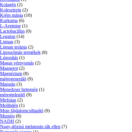
Kolagén
(2)
Koleszterin
(2)
Krém mánia
(10)
Kurkuma
(6)
L-Arginine
(1)
Lactobacillus
(0)
Legalon
(14)
Lignan
(3)
Lignan terápia
(2)
Liposzómás termékek
(8)
Lúgosítás
(1)
Magas vérnyomás
(2)
Magnerot
(2)
Magnézium
(8)
májregeneráló
(9)
Mangán
(3)
Menedzser betegség
(1)
méregtelenítő
(9)
Mirfulan
(2)
Molibdén
(1)
Msm fájdalomcsillapító
(9)
Mumijo
(8)
NADH
(2)
Nagy-dózisú melatonin rák ellen
(7)
Napsugár szauna
(1)