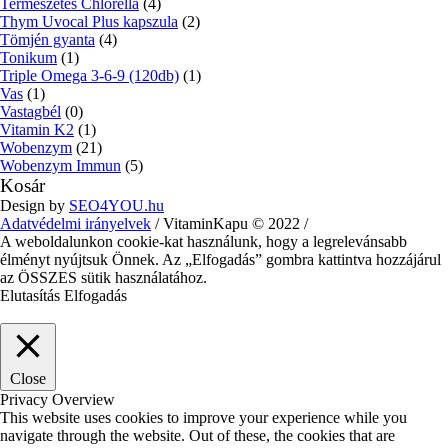
Természetes Chlorella
(4)
Thym Uvocal Plus kapszula
(2)
Tömjén gyanta
(4)
Tonikum
(1)
Triple Omega 3-6-9 (120db)
(1)
Vas
(1)
Vastagbél
(0)
Vitamin K2
(1)
Wobenzym
(21)
Wobenzym Immun
(5)
Kosár
Design by
SEO4YOU.hu
Adatvédelmi irányelvek
/ VitaminKapu © 2022 /
A weboldalunkon cookie-kat használunk, hogy a legrelevánsabb
élményt nyújtsuk Önnek. Az „Elfogadás” gombra kattintva hozzájárul
az ÖSSZES sütik használatához.
Elutasítás
Elfogadás
Close
Privacy Overview
This website uses cookies to improve your experience while you
navigate through the website. Out of these, the cookies that are