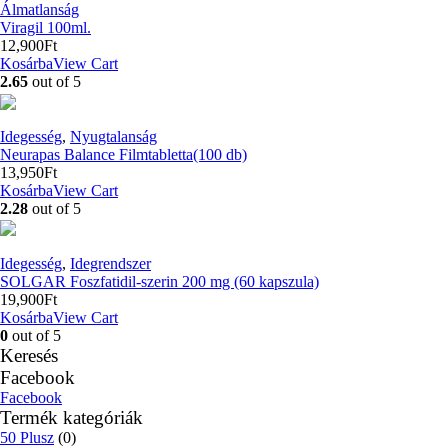
Álmatlanság
Viragil 100ml.
12,900
Ft
Kosárba
View Cart
2.65
out of 5
Idegesség
,
Nyugtalanság
Neurapas Balance Filmtabletta(100 db)
13,950
Ft
Kosárba
View Cart
2.28
out of 5
Idegesség
,
Idegrendszer
SOLGAR Foszfatidil-szerin 200 mg (60 kapszula)
19,900
Ft
Kosárba
View Cart
0
out of 5
Keresés
Facebook
Facebook
Termék kategóriák
50 Plusz
(0)