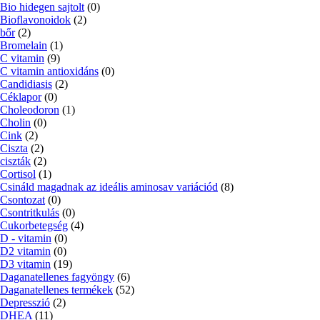
Bio hidegen sajtolt
(0)
Bioflavonoidok
(2)
bőr
(2)
Bromelain
(1)
C vitamin
(9)
C vitamin antioxidáns
(0)
Candidiasis
(2)
Céklapor
(0)
Choleodoron
(1)
Cholin
(0)
Cink
(2)
Ciszta
(2)
ciszták
(2)
Cortisol
(1)
Csináld magadnak az ideális aminosav variációd
(8)
Csontozat
(0)
Csontritkulás
(0)
Cukorbetegség
(4)
D - vitamin
(0)
D2 vitamin
(0)
D3 vitamin
(19)
Daganatellenes fagyöngy
(6)
Daganatellenes termékek
(52)
Depresszió
(2)
DHEA
(11)