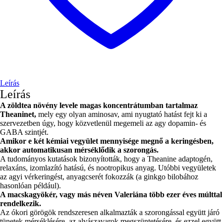
Leírás
Leírás
A zöldtea növény levele magas koncentrátumban tartalmaz
Theaninet,
mely egy olyan aminosav, ami nyugtató hatást fejt ki a
szervezetben úgy, hogy közvetlenül megemeli az agy dopamin- és
GABA szintjét.
Amikor e két kémiai vegyület mennyisége megnő a keringésben,
akkor automatikusan mérséklődik a szorongás.
A tudományos kutatások bizonyították, hogy a Theanine adaptogén,
relaxáns, izomlazító hatású, és nootropikus anyag. Utóbbi vegyületek
az agyi vérkeringést, anyagcserét fokozzák (a ginkgo bilobához
hasonlóan például).
A macskagyökér, vagy más néven Valeriána több ezer éves múlttal
rendelkezik.
Az ókori görögök rendszeresen alkalmazták a szorongással együtt járó
tünetek mérséklésére, az alvászavarok megszüntetésére, és ezzel együtt