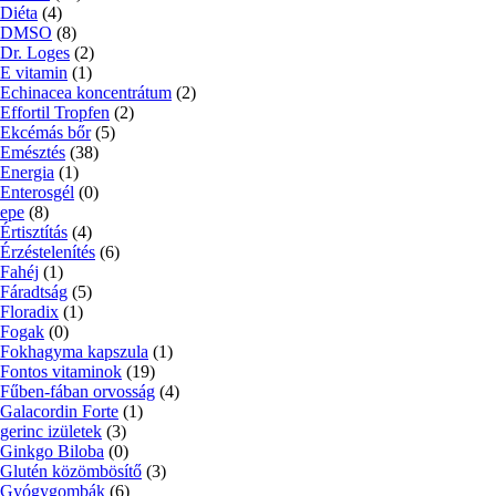
Diéta
(4)
DMSO
(8)
Dr. Loges
(2)
E vitamin
(1)
Echinacea koncentrátum
(2)
Effortil Tropfen
(2)
Ekcémás bőr
(5)
Emésztés
(38)
Energia
(1)
Enterosgél
(0)
epe
(8)
Értisztítás
(4)
Érzéstelenítés
(6)
Fahéj
(1)
Fáradtság
(5)
Floradix
(1)
Fogak
(0)
Fokhagyma kapszula
(1)
Fontos vitaminok
(19)
Fűben-fában orvosság
(4)
Galacordin Forte
(1)
gerinc izületek
(3)
Ginkgo Biloba
(0)
Glutén közömbösítő
(3)
Gyógygombák
(6)