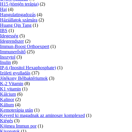
H15 (tömjén terápia)
(2)
Haj
(4)
Hangulatingadozás
(4)
Háziállatok számára
(2)
Huang Qin Tang
(1)
IBS
(1)
Idegesség
(5)
Idegrendszer
(2)
Immun-Boost Orthoexpert
(1)
Immunerősítő
(25)
Inozytol
(3)
Inulin
(0)
IP-6 (Inositol Hexaphosphate)
(1)
Izületi gyulladás
(37)
Jótékony Bélbaktériumok
(3)
K-2 Vitamin
(8)
K1 vitamin
(1)
Kálcium
(6)
Kalinor
(2)
Kálium
(4)
Kemoterápia után
(1)
Keverd ki magadnak az aminosav komplexed
(1)
Kiégés
(3)
Kijimea Immun por
(1)
Kivonatok
(1)