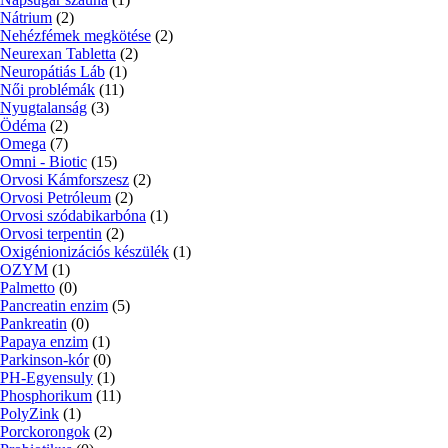
Nátrium
(2)
Nehézfémek megkötése
(2)
Neurexan Tabletta
(2)
Neuropátiás Láb
(1)
Női problémák
(11)
Nyugtalanság
(3)
Ödéma
(2)
Omega
(7)
Omni - Biotic
(15)
Orvosi Kámforszesz
(2)
Orvosi Petróleum
(2)
Orvosi szódabikarbóna
(1)
Orvosi terpentin
(2)
Oxigénionizációs készülék
(1)
OZYM
(1)
Palmetto
(0)
Pancreatin enzim
(5)
Pankreatin
(0)
Papaya enzim
(1)
Parkinson-kór
(0)
PH-Egyensuly
(1)
Phosphorikum
(11)
PolyZink
(1)
Porckorongok
(2)