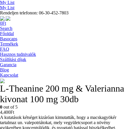
My List
My List
Rendeljen telefonon: 06-30-452-7803
0
Ft
Search
Főoldal
Basocaps
Termékek
FAQ
Hasznos tudnivalók
Szállítási díjak
Garancia
Blog
Kapcsolat
L-Theanine 200 mg & Valerianna
kivonat 100 mg 30db
0
out of 5
4,400
Ft
A kutatások kétséget kizáróan kimutatták, hogy a macskagyökér
tartalmaz un. valepotriátokat, mely vegyületcsoport a növény
gyökerében koncentrálódik, és nyugtató hatással büszkélkedhet.