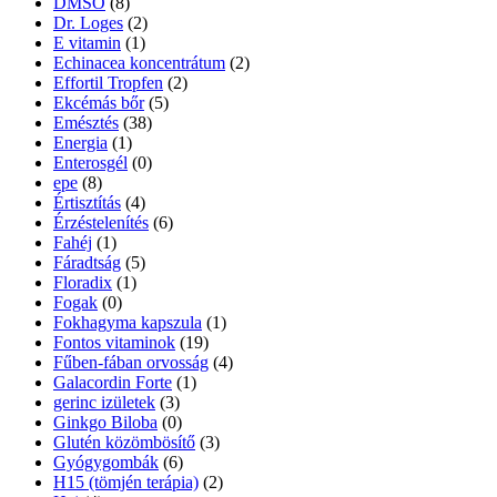
DMSO
(8)
Dr. Loges
(2)
E vitamin
(1)
Echinacea koncentrátum
(2)
Effortil Tropfen
(2)
Ekcémás bőr
(5)
Emésztés
(38)
Energia
(1)
Enterosgél
(0)
epe
(8)
Értisztítás
(4)
Érzéstelenítés
(6)
Fahéj
(1)
Fáradtság
(5)
Floradix
(1)
Fogak
(0)
Fokhagyma kapszula
(1)
Fontos vitaminok
(19)
Fűben-fában orvosság
(4)
Galacordin Forte
(1)
gerinc izületek
(3)
Ginkgo Biloba
(0)
Glutén közömbösítő
(3)
Gyógygombák
(6)
H15 (tömjén terápia)
(2)