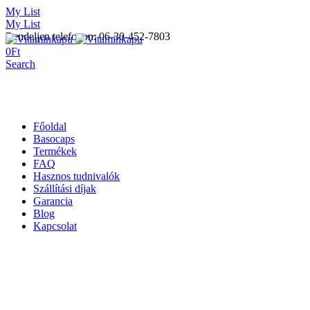
My List
My List
Rendeljen telefonon: 06-30-452-7803
0
Ft
Search
Főoldal
Basocaps
Termékek
FAQ
Hasznos tudnivalók
Szállítási díjak
Garancia
Blog
Kapcsolat