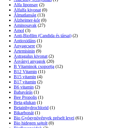
Alfa liponsav
(2)
Alfalfa kivonat
(0)
Álmatlanság
(13)
Alzheimer-kór
(0)
Aminosavak
(27)
Amol
(3)
Anti-Biofilm (Candida és társai)
(2)
Antioxidáns
(1)
Anyagcsere
(3)
Artemisinin
(9)
Astragalus kivonat
(2)
Ásványi anyagok
(20)
B Vitaminok csoportja
(12)
B12 Vitamin
(11)
B15 vitamin
(4)
B17 vitamin
(2)
B6 vitamin
(2)
Babavárás
(1)
Bee Propolis
(1)
Beta-glukan
(1)
Betainhydrochlorid
(1)
Bikarbonát
(1)
Bio Gyógynövények préselt levei
(61)
Bio hidegen sajtolt
(0)