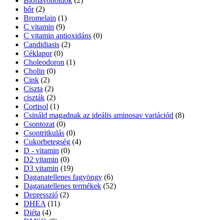
Bioflavonoidok
(2)
bőr
(2)
Bromelain
(1)
C vitamin
(9)
C vitamin antioxidáns
(0)
Candidiasis
(2)
Céklapor
(0)
Choleodoron
(1)
Cholin
(0)
Cink
(2)
Ciszta
(2)
ciszták
(2)
Cortisol
(1)
Csináld magadnak az ideális aminosav variációd
(8)
Csontozat
(0)
Csontritkulás
(0)
Cukorbetegség
(4)
D - vitamin
(0)
D2 vitamin
(0)
D3 vitamin
(19)
Daganatellenes fagyöngy
(6)
Daganatellenes termékek
(52)
Depresszió
(2)
DHEA
(11)
Diéta
(4)