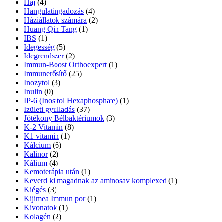
Haj
(4)
Hangulatingadozás
(4)
Háziállatok számára
(2)
Huang Qin Tang
(1)
IBS
(1)
Idegesség
(5)
Idegrendszer
(2)
Immun-Boost Orthoexpert
(1)
Immunerősítő
(25)
Inozytol
(3)
Inulin
(0)
IP-6 (Inositol Hexaphosphate)
(1)
Izületi gyulladás
(37)
Jótékony Bélbaktériumok
(3)
K-2 Vitamin
(8)
K1 vitamin
(1)
Kálcium
(6)
Kalinor
(2)
Kálium
(4)
Kemoterápia után
(1)
Keverd ki magadnak az aminosav komplexed
(1)
Kiégés
(3)
Kijimea Immun por
(1)
Kivonatok
(1)
Kolagén
(2)