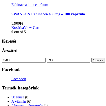
Echinacea koncentrátum
SWANSON Echinacea 400 mg – 180 kapszula
5,900
Ft
Kosárba
View Cart
0
out of 5
Keresés
Árszürő
Min
Max
Szűrés
ár
ár
Facebook
Facebook
Termék kategóriák
50 Plusz
(0)
A vitamin
(6)
Alacsony vérnyomás
(1)