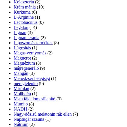
Koleszterin
(2)
Krém mánia
(10)
Kurkuma
(6)
L-Arginine
(1)
Lactobacillus
(0)
Legalon
(14)
Lignan
(3)
Lignan terápia
(2)
Liposzómás termékek
(8)
Lúgosítás
(1)
Magas vérnyomás
(2)
Magnerot
(2)
Magnézium
(8)
májregeneráló
(9)
Mangán
(3)
Menedzser betegség
(1)
méregtelenítő
(9)
Mirfulan
(2)
Molibdén
(1)
Msm fájdalomcsillapító
(9)
Mumijo
(8)
NADH
(2)
Nagy-dózisú melatonin rák ellen
(7)
Napsugár szauna
(1)
Nátrium
(2)