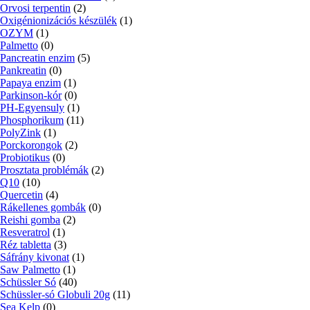
Orvosi terpentin
(2)
Oxigénionizációs készülék
(1)
OZYM
(1)
Palmetto
(0)
Pancreatin enzim
(5)
Pankreatin
(0)
Papaya enzim
(1)
Parkinson-kór
(0)
PH-Egyensuly
(1)
Phosphorikum
(11)
PolyZink
(1)
Porckorongok
(2)
Probiotikus
(0)
Prosztata problémák
(2)
Q10
(10)
Quercetin
(4)
Rákellenes gombák
(0)
Reishi gomba
(2)
Resveratrol
(1)
Réz tabletta
(3)
Sáfrány kivonat
(1)
Saw Palmetto
(1)
Schüssler Só
(40)
Schüssler-só Globuli 20g
(11)
Sea Kelp
(0)