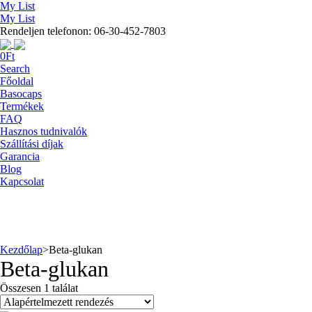
My List
My List
Rendeljen telefonon: 06-30-452-7803
0
Ft
Search
Főoldal
Basocaps
Termékek
FAQ
Hasznos tudnivalók
Szállítási díjak
Garancia
Blog
Kapcsolat
Kezdőlap
>
Beta-glukan
Beta-glukan
Összesen 1 találat