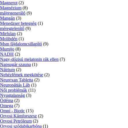
Magnerot
(2)
Magnézium
(8)
májregeneráló
(9)
Mangán
(3)
Menedzser betegség
(1)
méregtelenítő
(9)
Mirfulan
(2)
Molibdén
(1)
Msm fájdalomcsillapító
(9)
Mumijo
(8)
NADH
(2)
Nagy-dózisú melatonin rák ellen
(7)
Napsugár szauna
(1)
Nátrium
(2)
Nehézfémek megkötése
(2)
Neurexan Tabletta
(2)
Neuropátiás Láb
(1)
Női problémák
(11)
Nyugtalanság
(3)
Ödéma
(2)
Omega
(7)
Omni - Biotic
(15)
Orvosi Kámforszesz
(2)
Orvosi Petróleum
(2)
Orvosi szódabikarbóna
(1)