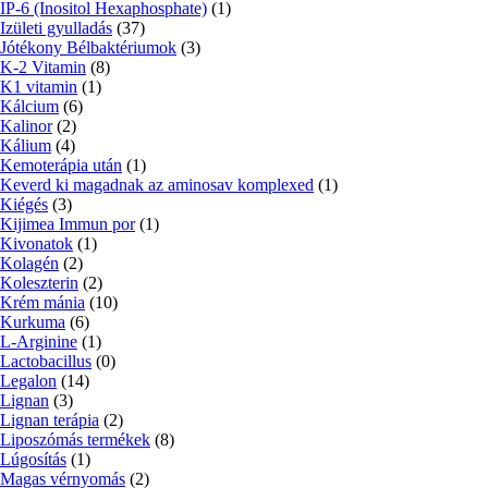
IP-6 (Inositol Hexaphosphate)
(1)
Izületi gyulladás
(37)
Jótékony Bélbaktériumok
(3)
K-2 Vitamin
(8)
K1 vitamin
(1)
Kálcium
(6)
Kalinor
(2)
Kálium
(4)
Kemoterápia után
(1)
Keverd ki magadnak az aminosav komplexed
(1)
Kiégés
(3)
Kijimea Immun por
(1)
Kivonatok
(1)
Kolagén
(2)
Koleszterin
(2)
Krém mánia
(10)
Kurkuma
(6)
L-Arginine
(1)
Lactobacillus
(0)
Legalon
(14)
Lignan
(3)
Lignan terápia
(2)
Liposzómás termékek
(8)
Lúgosítás
(1)
Magas vérnyomás
(2)