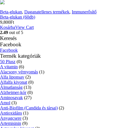
Beta-glukan
,
Daganatellenes termékek
,
Immunerősítő
Beta-glukan (60db)
9,800
Ft
Kosárba
View Cart
2.49
out of 5
Keresés
Facebook
Facebook
Termék kategóriák
50 Plusz
(0)
A vitamin
(6)
Alacsony vérnyomás
(1)
Alfa liponsav
(2)
Alfalfa kivonat
(0)
Álmatlanság
(13)
Alzheimer-kór
(0)
Aminosavak
(27)
Amol
(3)
Anti-Biofilm (Candida és társai)
(2)
Antioxidáns
(1)
Anyagcsere
(3)
Artemisinin
(9)