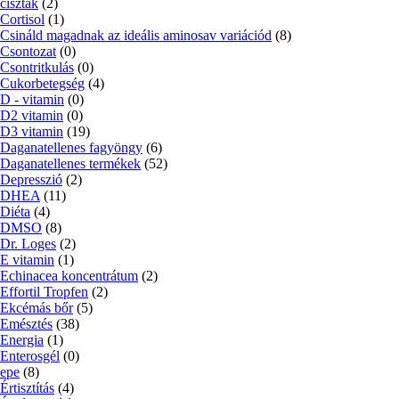
ciszták
(2)
Cortisol
(1)
Csináld magadnak az ideális aminosav variációd
(8)
Csontozat
(0)
Csontritkulás
(0)
Cukorbetegség
(4)
D - vitamin
(0)
D2 vitamin
(0)
D3 vitamin
(19)
Daganatellenes fagyöngy
(6)
Daganatellenes termékek
(52)
Depresszió
(2)
DHEA
(11)
Diéta
(4)
DMSO
(8)
Dr. Loges
(2)
E vitamin
(1)
Echinacea koncentrátum
(2)
Effortil Tropfen
(2)
Ekcémás bőr
(5)
Emésztés
(38)
Energia
(1)
Enterosgél
(0)
epe
(8)
Értisztítás
(4)