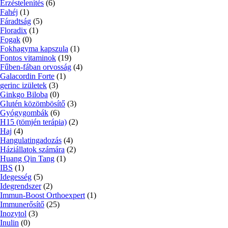
Érzéstelenítés
(6)
Fahéj
(1)
Fáradtság
(5)
Floradix
(1)
Fogak
(0)
Fokhagyma kapszula
(1)
Fontos vitaminok
(19)
Fűben-fában orvosság
(4)
Galacordin Forte
(1)
gerinc izületek
(3)
Ginkgo Biloba
(0)
Glutén közömbösítő
(3)
Gyógygombák
(6)
H15 (tömjén terápia)
(2)
Haj
(4)
Hangulatingadozás
(4)
Háziállatok számára
(2)
Huang Qin Tang
(1)
IBS
(1)
Idegesség
(5)
Idegrendszer
(2)
Immun-Boost Orthoexpert
(1)
Immunerősítő
(25)
Inozytol
(3)
Inulin
(0)