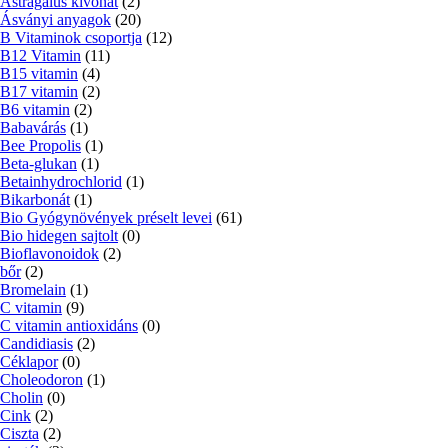
Astragalus kivonat
(2)
Ásványi anyagok
(20)
B Vitaminok csoportja
(12)
B12 Vitamin
(11)
B15 vitamin
(4)
B17 vitamin
(2)
B6 vitamin
(2)
Babavárás
(1)
Bee Propolis
(1)
Beta-glukan
(1)
Betainhydrochlorid
(1)
Bikarbonát
(1)
Bio Gyógynövények préselt levei
(61)
Bio hidegen sajtolt
(0)
Bioflavonoidok
(2)
bőr
(2)
Bromelain
(1)
C vitamin
(9)
C vitamin antioxidáns
(0)
Candidiasis
(2)
Céklapor
(0)
Choleodoron
(1)
Cholin
(0)
Cink
(2)
Ciszta
(2)