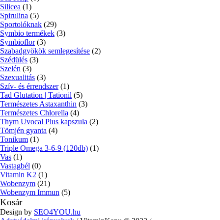
Silicea
(1)
Spirulina
(5)
Sportolóknak
(29)
Symbio termékek
(3)
Symbioflor
(3)
Szabadgyökök semlegesítése
(2)
Szédülés
(3)
Szelén
(3)
Szexualitás
(3)
Szív- és érrendszer
(1)
Tad Glutation | Tationil
(5)
Természetes Astaxanthin
(3)
Természetes Chlorella
(4)
Thym Uvocal Plus kapszula
(2)
Tömjén gyanta
(4)
Tonikum
(1)
Triple Omega 3-6-9 (120db)
(1)
Vas
(1)
Vastagbél
(0)
Vitamin K2
(1)
Wobenzym
(21)
Wobenzym Immun
(5)
Kosár
Design by
SEO4YOU.hu