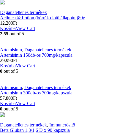
Daganatellenes termékek
Actinica ® Lotion (bőrrák előtti állapotra)80g
12,200
Ft
Kosárba
View Cart
2.55
out of 5
Artemisinin
,
Daganatellenes termékek
Artemisinin 150db-os 700mg/kapszula
29,990
Ft
Kosárba
View Cart
0
out of 5
Artemisinin
,
Daganatellenes termékek
Artemisinin 300db-os 700mg/kapszula
57,800
Ft
Kosárba
View Cart
0
out of 5
Daganatellenes termékek
,
Immunerősítő
Beta Glukan 1,3/1,6 D x 90 kapszula