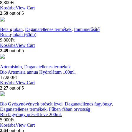
8,800
Ft
Kosárba
View Cart
2.59
out of 5
Beta-glukan
,
Daganatellenes termékek
,
Immunerősítő
Beta-glukan (60db)
9,800
Ft
Kosárba
View Cart
2.49
out of 5
Artemisinin
,
Daganatellenes termékek
Bio Artemisia annua Hydrolátum 100ml.
17,900
Ft
Kosárba
View Cart
2.27
out of 5
Bio Gyógynövények préselt levei
,
Daganatellenes fagyöngy
,
Daganatellenes termékek
,
Fűben-fában orvosság
Bio fagyöngy préselt leve 200ml.
5,900
Ft
Kosárba
View Cart
2.64
out of 5