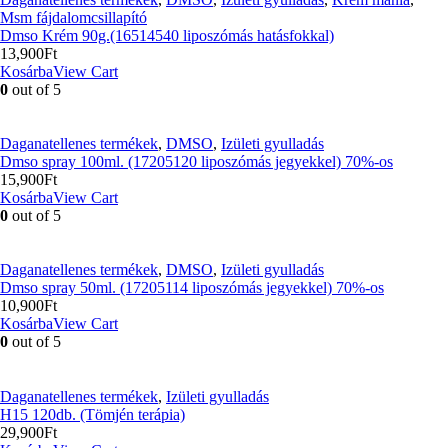
Msm fájdalomcsillapító
Dmso Krém 90g.(16514540 liposzómás hatásfokkal)
13,900
Ft
Kosárba
View Cart
0
out of 5
Daganatellenes termékek
,
DMSO
,
Izületi gyulladás
Dmso spray 100ml. (17205120 liposzómás jegyekkel) 70%-os
15,900
Ft
Kosárba
View Cart
0
out of 5
Daganatellenes termékek
,
DMSO
,
Izületi gyulladás
Dmso spray 50ml. (17205114 liposzómás jegyekkel) 70%-os
10,900
Ft
Kosárba
View Cart
0
out of 5
Daganatellenes termékek
,
Izületi gyulladás
H15 120db. (Tömjén terápia)
29,900
Ft