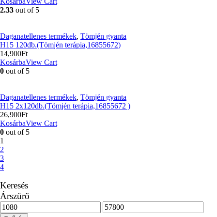
Kosárba
View Cart
2.33
out of 5
Daganatellenes termékek
,
Tömjén gyanta
H15 120db.(Tömjén terápia,16855672)
14,900
Ft
Kosárba
View Cart
0
out of 5
Daganatellenes termékek
,
Tömjén gyanta
H15 2x120db.(Tömjén terápia,16855672 )
26,900
Ft
Kosárba
View Cart
0
out of 5
1
2
3
4
Keresés
Árszürő
Min
Max
ár
ár