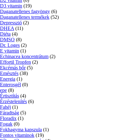
D2 vitamin
(0)
D3 vitamin
(19)
Daganatellenes fagyöngy
(6)
Daganatellenes termékek
(52)
Depresszió
(2)
DHEA
(11)
Diéta
(4)
DMSO
(8)
Dr. Loges
(2)
E vitamin
(1)
Echinacea koncentrátum
(2)
Effortil Tropfen
(2)
Ekcémás bőr
(5)
Emésztés
(38)
Energia
(1)
Enterosgél
(0)
epe
(8)
Értisztítás
(4)
Érzéstelenítés
(6)
Fahéj
(1)
Fáradtság
(5)
Floradix
(1)
Fogak
(0)
Fokhagyma kapszula
(1)
Fontos vitaminok
(19)