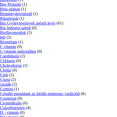
Bee Propolis
(1)
Beta-glukan
(1)
Betainhydrochlorid
(1)
Bikarbonát
(1)
Bio Gyógynövények préselt levei
(61)
Bio hidegen sajtolt
(0)
Bioflavonoidok
(2)
bőr
(2)
Bromelain
(1)
C vitamin
(9)
C vitamin antioxidáns
(0)
Candidiasis
(2)
Céklapor
(0)
Choleodoron
(1)
Cholin
(0)
Cink
(2)
Ciszta
(2)
ciszták
(2)
Cortisol
(1)
Csináld magadnak az ideális aminosav variációd
(8)
Csontozat
(0)
Csontritkulás
(0)
Cukorbetegség
(4)
D - vitamin
(0)