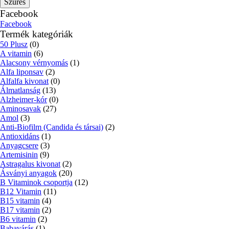
Szűrés
Facebook
Facebook
Termék kategóriák
50 Plusz
(0)
A vitamin
(6)
Alacsony vérnyomás
(1)
Alfa liponsav
(2)
Alfalfa kivonat
(0)
Álmatlanság
(13)
Alzheimer-kór
(0)
Aminosavak
(27)
Amol
(3)
Anti-Biofilm (Candida és társai)
(2)
Antioxidáns
(1)
Anyagcsere
(3)
Artemisinin
(9)
Astragalus kivonat
(2)
Ásványi anyagok
(20)
B Vitaminok csoportja
(12)
B12 Vitamin
(11)
B15 vitamin
(4)
B17 vitamin
(2)
B6 vitamin
(2)
Babavárás
(1)