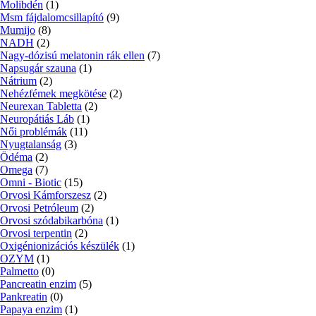
Molibdén
(1)
Msm fájdalomcsillapító
(9)
Mumijo
(8)
NADH
(2)
Nagy-dózisú melatonin rák ellen
(7)
Napsugár szauna
(1)
Nátrium
(2)
Nehézfémek megkötése
(2)
Neurexan Tabletta
(2)
Neuropátiás Láb
(1)
Női problémák
(11)
Nyugtalanság
(3)
Ödéma
(2)
Omega
(7)
Omni - Biotic
(15)
Orvosi Kámforszesz
(2)
Orvosi Petróleum
(2)
Orvosi szódabikarbóna
(1)
Orvosi terpentin
(2)
Oxigénionizációs készülék
(1)
OZYM
(1)
Palmetto
(0)
Pancreatin enzim
(5)
Pankreatin
(0)
Papaya enzim
(1)