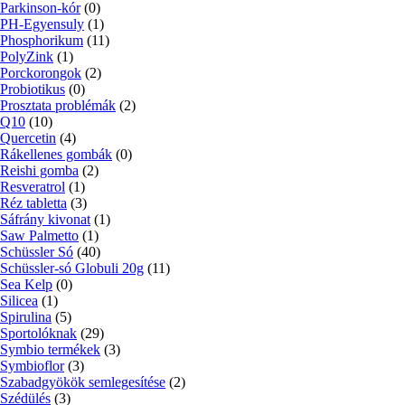
Parkinson-kór
(0)
PH-Egyensuly
(1)
Phosphorikum
(11)
PolyZink
(1)
Porckorongok
(2)
Probiotikus
(0)
Prosztata problémák
(2)
Q10
(10)
Quercetin
(4)
Rákellenes gombák
(0)
Reishi gomba
(2)
Resveratrol
(1)
Réz tabletta
(3)
Sáfrány kivonat
(1)
Saw Palmetto
(1)
Schüssler Só
(40)
Schüssler-só Globuli 20g
(11)
Sea Kelp
(0)
Silicea
(1)
Spirulina
(5)
Sportolóknak
(29)
Symbio termékek
(3)
Symbioflor
(3)
Szabadgyökök semlegesítése
(2)
Szédülés
(3)