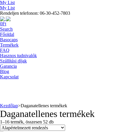
My List
My List
Rendeljen telefonon: 06-30-452-7803
0
Ft
Search
Főoldal
Basocaps
Termékek
FAQ
Hasznos tudnivalók
Szállítási díjak
Garancia
Blog
Kapcsolat
Kezdőlap
>
Daganatellenes termékek
Daganatellenes termékek
1–16 termék, összesen 52 db