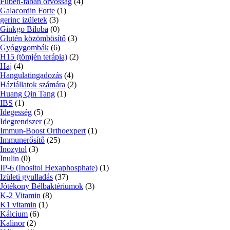
Fűben-fában orvosság
(4)
Galacordin Forte
(1)
gerinc izületek
(3)
Ginkgo Biloba
(0)
Glutén közömbösítő
(3)
Gyógygombák
(6)
H15 (tömjén terápia)
(2)
Haj
(4)
Hangulatingadozás
(4)
Háziállatok számára
(2)
Huang Qin Tang
(1)
IBS
(1)
Idegesség
(5)
Idegrendszer
(2)
Immun-Boost Orthoexpert
(1)
Immunerősítő
(25)
Inozytol
(3)
Inulin
(0)
IP-6 (Inositol Hexaphosphate)
(1)
Izületi gyulladás
(37)
Jótékony Bélbaktériumok
(3)
K-2 Vitamin
(8)
K1 vitamin
(1)
Kálcium
(6)
Kalinor
(2)