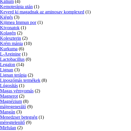
Kálium
(4)
Kemoterápia után
(1)
Keverd ki magadnak az aminosav komplexed
(1)
Kiégés
(3)
Kijimea Immun por
(1)
Kivonatok
(1)
Kolagén
(2)
Koleszterin
(2)
Krém mánia
(10)
Kurkuma
(6)
L-Arginine
(1)
Lactobacillus
(0)
Legalon
(14)
Lignan
(3)
Lignan terápia
(2)
Liposzómás termékek
(8)
Lúgosítás
(1)
Magas vérnyomás
(2)
Magnerot
(2)
Magnézium
(8)
májregeneráló
(9)
Mangán
(3)
Menedzser betegség
(1)
méregtelenítő
(9)
Mirfulan
(2)