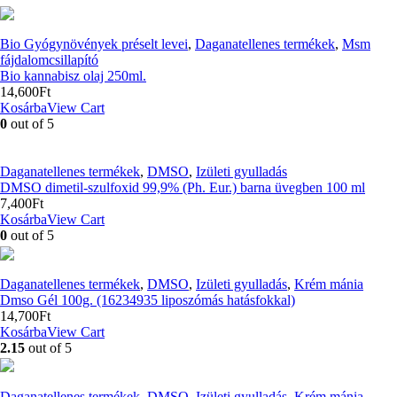
Bio Gyógynövények préselt levei
,
Daganatellenes termékek
,
Msm
fájdalomcsillapító
Bio kannabisz olaj 250ml.
14,600
Ft
Kosárba
View Cart
0
out of 5
Daganatellenes termékek
,
DMSO
,
Izületi gyulladás
DMSO dimetil-szulfoxid 99,9% (Ph. Eur.) barna üvegben 100 ml
7,400
Ft
Kosárba
View Cart
0
out of 5
Daganatellenes termékek
,
DMSO
,
Izületi gyulladás
,
Krém mánia
Dmso Gél 100g. (16234935 liposzómás hatásfokkal)
14,700
Ft
Kosárba
View Cart
2.15
out of 5
Daganatellenes termékek
,
DMSO
,
Izületi gyulladás
,
Krém mánia
,