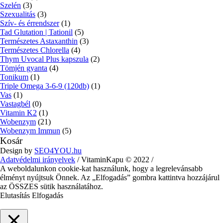
Szelén
(3)
Szexualitás
(3)
Szív- és érrendszer
(1)
Tad Glutation | Tationil
(5)
Természetes Astaxanthin
(3)
Természetes Chlorella
(4)
Thym Uvocal Plus kapszula
(2)
Tömjén gyanta
(4)
Tonikum
(1)
Triple Omega 3-6-9 (120db)
(1)
Vas
(1)
Vastagbél
(0)
Vitamin K2
(1)
Wobenzym
(21)
Wobenzym Immun
(5)
Kosár
Design by
SEO4YOU.hu
Adatvédelmi irányelvek
/ VitaminKapu © 2022 /
A weboldalunkon cookie-kat használunk, hogy a legrelevánsabb
élményt nyújtsuk Önnek. Az „Elfogadás” gombra kattintva hozzájárul
az ÖSSZES sütik használatához.
Elutasítás
Elfogadás