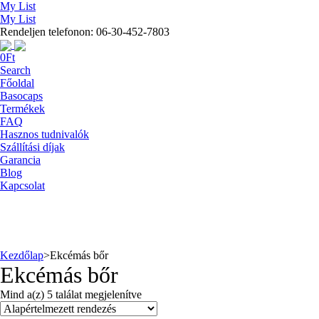
My List
My List
Rendeljen telefonon: 06-30-452-7803
0
Ft
Search
Főoldal
Basocaps
Termékek
FAQ
Hasznos tudnivalók
Szállítási díjak
Garancia
Blog
Kapcsolat
Kezdőlap
>
Ekcémás bőr
Ekcémás bőr
Mind a(z) 5 találat megjelenítve