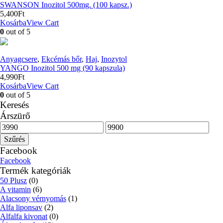
SWANSON Inozitol 500mg. (100 kapsz.)
5,400
Ft
Kosárba
View Cart
0
out of 5
Anyagcsere
,
Ekcémás bőr
,
Haj
,
Inozytol
YANGO Inozitol 500 mg (90 kapszula)
4,990
Ft
Kosárba
View Cart
0
out of 5
Keresés
Árszürő
Min
Max
ár
ár
Szűrés
Facebook
Facebook
Termék kategóriák
50 Plusz
(0)
A vitamin
(6)
Alacsony vérnyomás
(1)
Alfa liponsav
(2)
Alfalfa kivonat
(0)