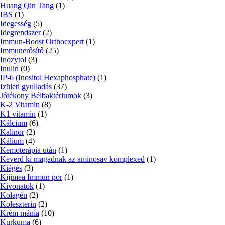
Huang Qin Tang
(1)
IBS
(1)
Idegesség
(5)
Idegrendszer
(2)
Immun-Boost Orthoexpert
(1)
Immunerősítő
(25)
Inozytol
(3)
Inulin
(0)
IP-6 (Inositol Hexaphosphate)
(1)
Izületi gyulladás
(37)
Jótékony Bélbaktériumok
(3)
K-2 Vitamin
(8)
K1 vitamin
(1)
Kálcium
(6)
Kalinor
(2)
Kálium
(4)
Kemoterápia után
(1)
Keverd ki magadnak az aminosav komplexed
(1)
Kiégés
(3)
Kijimea Immun por
(1)
Kivonatok
(1)
Kolagén
(2)
Koleszterin
(2)
Krém mánia
(10)
Kurkuma
(6)