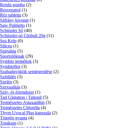
Reishi gomba
(2)
Resveratrol
(1)
Réz tabletta
(3)
Sáfrány kivonat
(1)
Saw Palmetto
(1)
Schüssler Só
(40)
Schüssler-só Globuli 20g
(11)
Sea Kelp
(0)
Silicea
(1)
Spirulina
(5)
Sportolóknak
(29)
Symbio termékek
(3)
Symbioflor
(3)
Szabadgyökök semlegesítése
(2)
Szédülés
(3)
Szelén
(3)
Szexualitás
(3)
Szív- és érrendszer
(1)
Tad Glutation | Tationil
(5)
Természetes Astaxanthin
(3)
Természetes Chlorella
(4)
Thym Uvocal Plus kapszula
(2)
Tömjén gyanta
(4)
Tonikum
(1)