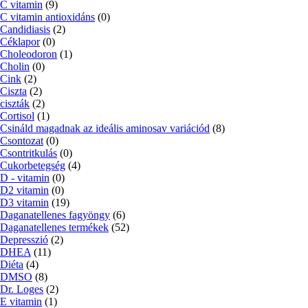
C vitamin
(9)
C vitamin antioxidáns
(0)
Candidiasis
(2)
Céklapor
(0)
Choleodoron
(1)
Cholin
(0)
Cink
(2)
Ciszta
(2)
ciszták
(2)
Cortisol
(1)
Csináld magadnak az ideális aminosav variációd
(8)
Csontozat
(0)
Csontritkulás
(0)
Cukorbetegség
(4)
D - vitamin
(0)
D2 vitamin
(0)
D3 vitamin
(19)
Daganatellenes fagyöngy
(6)
Daganatellenes termékek
(52)
Depresszió
(2)
DHEA
(11)
Diéta
(4)
DMSO
(8)
Dr. Loges
(2)
E vitamin
(1)