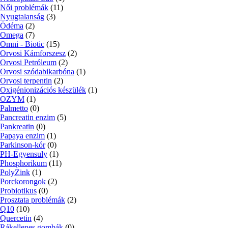
Női problémák
(11)
Nyugtalanság
(3)
Ödéma
(2)
Omega
(7)
Omni - Biotic
(15)
Orvosi Kámforszesz
(2)
Orvosi Petróleum
(2)
Orvosi szódabikarbóna
(1)
Orvosi terpentin
(2)
Oxigénionizációs készülék
(1)
OZYM
(1)
Palmetto
(0)
Pancreatin enzim
(5)
Pankreatin
(0)
Papaya enzim
(1)
Parkinson-kór
(0)
PH-Egyensuly
(1)
Phosphorikum
(11)
PolyZink
(1)
Porckorongok
(2)
Probiotikus
(0)
Prosztata problémák
(2)
Q10
(10)
Quercetin
(4)
Rákellenes gombák
(0)