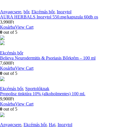
Anyagcsere
,
bőr
,
Ekcémás bőr
,
Inozytol
AURA HERBALS Inozytol 550.mg/kapszula 60db os
3,990
Ft
Kosárba
View Cart
0
out of 5
Ekcémás bőr
Believa Neurodermitis & Psoriasis Bőrkrém – 100 ml
7,600
Ft
Kosárba
View Cart
0
out of 5
Ekcémás bőr
,
Sportolóknak
Propolisz tinktúra 10% (alkoholmentes) 100 ml.
9,900
Ft
Kosárba
View Cart
0
out of 5
Anyagcsere
,
Ekcémás bőr
,
Haj
,
Inozytol