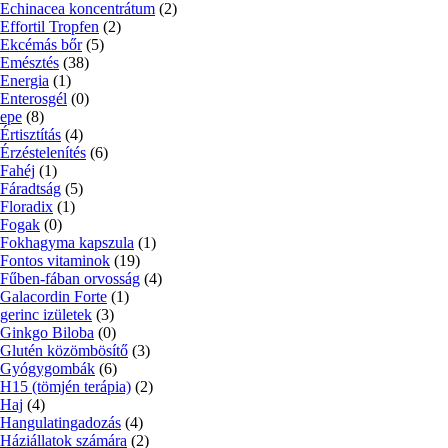
Echinacea koncentrátum
(2)
Effortil Tropfen
(2)
Ekcémás bőr
(5)
Emésztés
(38)
Energia
(1)
Enterosgél
(0)
epe
(8)
Értisztítás
(4)
Érzéstelenítés
(6)
Fahéj
(1)
Fáradtság
(5)
Floradix
(1)
Fogak
(0)
Fokhagyma kapszula
(1)
Fontos vitaminok
(19)
Fűben-fában orvosság
(4)
Galacordin Forte
(1)
gerinc izületek
(3)
Ginkgo Biloba
(0)
Glutén közömbösítő
(3)
Gyógygombák
(6)
H15 (tömjén terápia)
(2)
Haj
(4)
Hangulatingadozás
(4)
Háziállatok számára
(2)