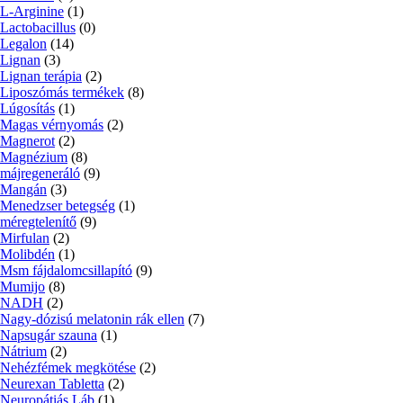
L-Arginine
(1)
Lactobacillus
(0)
Legalon
(14)
Lignan
(3)
Lignan terápia
(2)
Liposzómás termékek
(8)
Lúgosítás
(1)
Magas vérnyomás
(2)
Magnerot
(2)
Magnézium
(8)
májregeneráló
(9)
Mangán
(3)
Menedzser betegség
(1)
méregtelenítő
(9)
Mirfulan
(2)
Molibdén
(1)
Msm fájdalomcsillapító
(9)
Mumijo
(8)
NADH
(2)
Nagy-dózisú melatonin rák ellen
(7)
Napsugár szauna
(1)
Nátrium
(2)
Nehézfémek megkötése
(2)
Neurexan Tabletta
(2)
Neuropátiás Láb
(1)