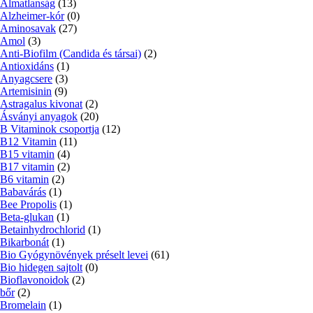
Álmatlanság
(13)
Alzheimer-kór
(0)
Aminosavak
(27)
Amol
(3)
Anti-Biofilm (Candida és társai)
(2)
Antioxidáns
(1)
Anyagcsere
(3)
Artemisinin
(9)
Astragalus kivonat
(2)
Ásványi anyagok
(20)
B Vitaminok csoportja
(12)
B12 Vitamin
(11)
B15 vitamin
(4)
B17 vitamin
(2)
B6 vitamin
(2)
Babavárás
(1)
Bee Propolis
(1)
Beta-glukan
(1)
Betainhydrochlorid
(1)
Bikarbonát
(1)
Bio Gyógynövények préselt levei
(61)
Bio hidegen sajtolt
(0)
Bioflavonoidok
(2)
bőr
(2)
Bromelain
(1)