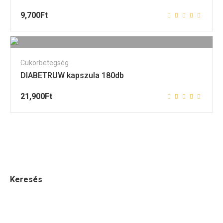
9,700
Ft
Cukorbetegség
DIABETRUW kapszula 180db
21,900
Ft
Keresés