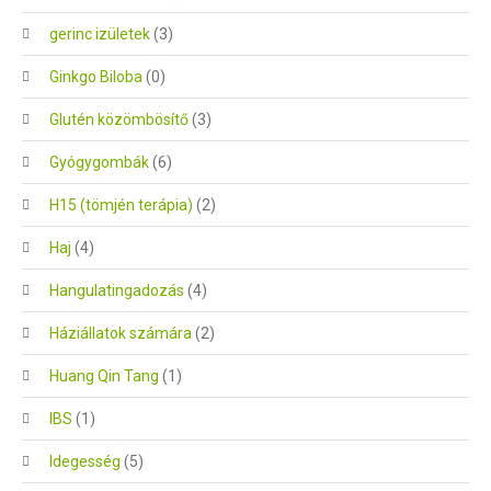
gerinc izületek
(3)
Ginkgo Biloba
(0)
Glutén közömbösítő
(3)
Gyógygombák
(6)
H15 (tömjén terápia)
(2)
Haj
(4)
Hangulatingadozás
(4)
Háziállatok számára
(2)
Huang Qin Tang
(1)
IBS
(1)
Idegesség
(5)