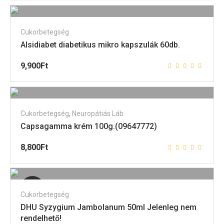
Cukorbetegség
Alsidiabet diabetikus mikro kapszulák 60db.
9,900
Ft
Cukorbetegség
,
Neuropátiás Láb
Capsagamma krém 100g.(09647772)
8,800
Ft
Elfogyott
Cukorbetegség
DHU Syzygium Jambolanum 50ml Jelenleg nem
rendelhető!