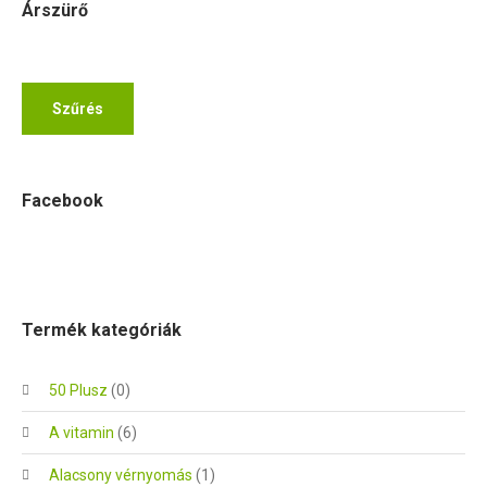
Árszürő
Min
Max
Szűrés
ár
ár
Facebook
Termék kategóriák
50 Plusz
(0)
A vitamin
(6)
Alacsony vérnyomás
(1)