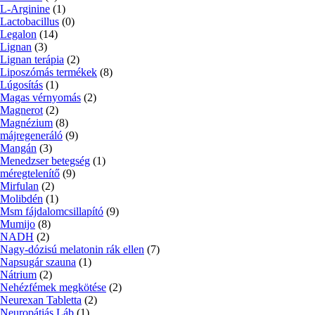
L-Arginine
(1)
Lactobacillus
(0)
Legalon
(14)
Lignan
(3)
Lignan terápia
(2)
Liposzómás termékek
(8)
Lúgosítás
(1)
Magas vérnyomás
(2)
Magnerot
(2)
Magnézium
(8)
májregeneráló
(9)
Mangán
(3)
Menedzser betegség
(1)
méregtelenítő
(9)
Mirfulan
(2)
Molibdén
(1)
Msm fájdalomcsillapító
(9)
Mumijo
(8)
NADH
(2)
Nagy-dózisú melatonin rák ellen
(7)
Napsugár szauna
(1)
Nátrium
(2)
Nehézfémek megkötése
(2)
Neurexan Tabletta
(2)
Neuropátiás Láb
(1)