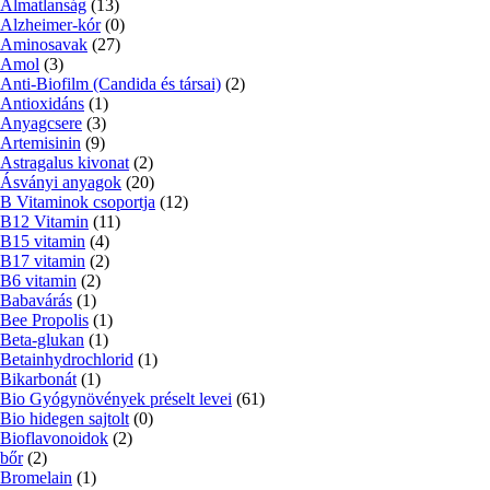
Álmatlanság
(13)
Alzheimer-kór
(0)
Aminosavak
(27)
Amol
(3)
Anti-Biofilm (Candida és társai)
(2)
Antioxidáns
(1)
Anyagcsere
(3)
Artemisinin
(9)
Astragalus kivonat
(2)
Ásványi anyagok
(20)
B Vitaminok csoportja
(12)
B12 Vitamin
(11)
B15 vitamin
(4)
B17 vitamin
(2)
B6 vitamin
(2)
Babavárás
(1)
Bee Propolis
(1)
Beta-glukan
(1)
Betainhydrochlorid
(1)
Bikarbonát
(1)
Bio Gyógynövények préselt levei
(61)
Bio hidegen sajtolt
(0)
Bioflavonoidok
(2)
bőr
(2)
Bromelain
(1)