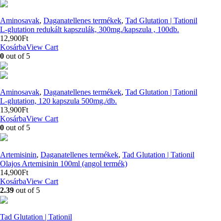
Aminosavak
,
Daganatellenes termékek
,
Tad Glutation | Tationil
L-glutation redukált kapszulák, 300mg./kapszula , 100db.
12,900
Ft
Kosárba
View Cart
0
out of 5
Aminosavak
,
Daganatellenes termékek
,
Tad Glutation | Tationil
L-glutation, 120 kapszula 500mg./db.
13,900
Ft
Kosárba
View Cart
0
out of 5
Artemisinin
,
Daganatellenes termékek
,
Tad Glutation | Tationil
Olajos Artemisinin 100ml (angol termék)
14,900
Ft
Kosárba
View Cart
2.39
out of 5
Tad Glutation | Tationil