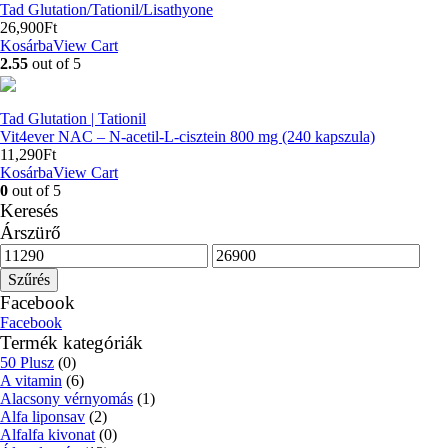
Tad Glutation/Tationil/Lisathyone
26,900
Ft
Kosárba
View Cart
2.55
out of 5
Tad Glutation | Tationil
Vit4ever NAC – N-acetil-L-cisztein 800 mg (240 kapszula)
11,290
Ft
Kosárba
View Cart
0
out of 5
Keresés
Árszürő
Min
Max
ár
ár
Szűrés
Facebook
Facebook
Termék kategóriák
50 Plusz
(0)
A vitamin
(6)
Alacsony vérnyomás
(1)
Alfa liponsav
(2)
Alfalfa kivonat
(0)