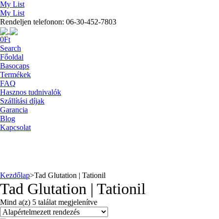
My List
My List
Rendeljen telefonon: 06-30-452-7803
0
Ft
Search
Főoldal
Basocaps
Termékek
FAQ
Hasznos tudnivalók
Szállítási díjak
Garancia
Blog
Kapcsolat
Kezdőlap
>
Tad Glutation | Tationil
Tad Glutation | Tationil
Mind a(z) 5 találat megjelenítve