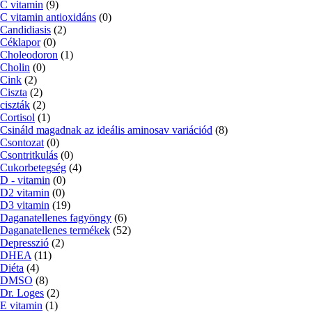
C vitamin
(9)
C vitamin antioxidáns
(0)
Candidiasis
(2)
Céklapor
(0)
Choleodoron
(1)
Cholin
(0)
Cink
(2)
Ciszta
(2)
ciszták
(2)
Cortisol
(1)
Csináld magadnak az ideális aminosav variációd
(8)
Csontozat
(0)
Csontritkulás
(0)
Cukorbetegség
(4)
D - vitamin
(0)
D2 vitamin
(0)
D3 vitamin
(19)
Daganatellenes fagyöngy
(6)
Daganatellenes termékek
(52)
Depresszió
(2)
DHEA
(11)
Diéta
(4)
DMSO
(8)
Dr. Loges
(2)
E vitamin
(1)