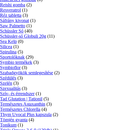
Reishi gomba
(2)
Resveratrol
(1)
Réz tabletta
(3)
Sáfrány kivonat
(1)
Saw Palmetto
(1)
Schüssler Só
(40)
Schüssler-só Globuli 20g
(11)
Sea Kelp
(0)
Silicea
(1)
Spirulina
(5)
Sportolóknak
(29)
Symbio termékek
(3)
Symbioflor
(3)
Szabadgyökök semlegesítése
(2)
Szédülés
(3)
Szelén
(3)
Szexualitás
(3)
Szív- és érrendszer
(1)
Tad Glutation | Tationil
(5)
Természetes Astaxanthin
(3)
Természetes Chlorella
(4)
Thym Uvocal Plus kapszula
(2)
Tömjén gyanta
(4)
Tonikum
(1)