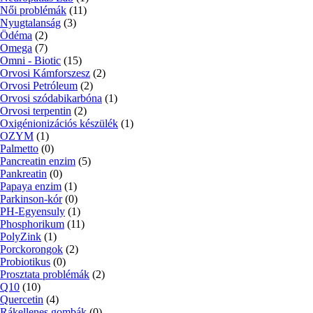
Női problémák
(11)
Nyugtalanság
(3)
Ödéma
(2)
Omega
(7)
Omni - Biotic
(15)
Orvosi Kámforszesz
(2)
Orvosi Petróleum
(2)
Orvosi szódabikarbóna
(1)
Orvosi terpentin
(2)
Oxigénionizációs készülék
(1)
OZYM
(1)
Palmetto
(0)
Pancreatin enzim
(5)
Pankreatin
(0)
Papaya enzim
(1)
Parkinson-kór
(0)
PH-Egyensuly
(1)
Phosphorikum
(11)
PolyZink
(1)
Porckorongok
(2)
Probiotikus
(0)
Prosztata problémák
(2)
Q10
(10)
Quercetin
(4)
Rákellenes gombák
(0)