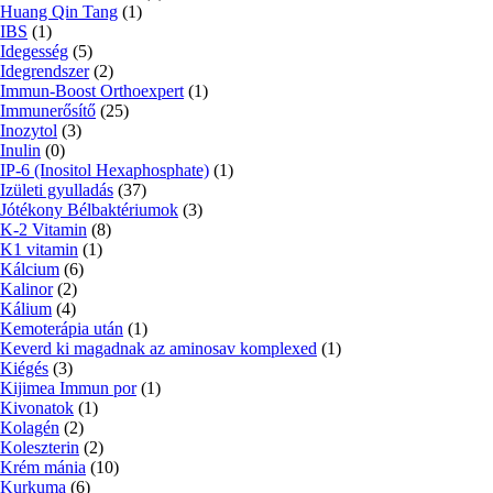
Huang Qin Tang
(1)
IBS
(1)
Idegesség
(5)
Idegrendszer
(2)
Immun-Boost Orthoexpert
(1)
Immunerősítő
(25)
Inozytol
(3)
Inulin
(0)
IP-6 (Inositol Hexaphosphate)
(1)
Izületi gyulladás
(37)
Jótékony Bélbaktériumok
(3)
K-2 Vitamin
(8)
K1 vitamin
(1)
Kálcium
(6)
Kalinor
(2)
Kálium
(4)
Kemoterápia után
(1)
Keverd ki magadnak az aminosav komplexed
(1)
Kiégés
(3)
Kijimea Immun por
(1)
Kivonatok
(1)
Kolagén
(2)
Koleszterin
(2)
Krém mánia
(10)
Kurkuma
(6)