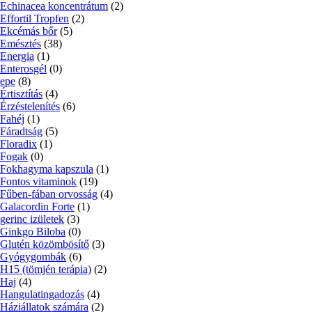
Echinacea koncentrátum
(2)
Effortil Tropfen
(2)
Ekcémás bőr
(5)
Emésztés
(38)
Energia
(1)
Enterosgél
(0)
epe
(8)
Értisztítás
(4)
Érzéstelenítés
(6)
Fahéj
(1)
Fáradtság
(5)
Floradix
(1)
Fogak
(0)
Fokhagyma kapszula
(1)
Fontos vitaminok
(19)
Fűben-fában orvosság
(4)
Galacordin Forte
(1)
gerinc izületek
(3)
Ginkgo Biloba
(0)
Glutén közömbösítő
(3)
Gyógygombák
(6)
H15 (tömjén terápia)
(2)
Haj
(4)
Hangulatingadozás
(4)
Háziállatok számára
(2)