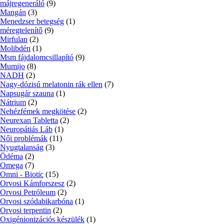
májregeneráló
(9)
Mangán
(3)
Menedzser betegség
(1)
méregtelenítő
(9)
Mirfulan
(2)
Molibdén
(1)
Msm fájdalomcsillapító
(9)
Mumijo
(8)
NADH
(2)
Nagy-dózisú melatonin rák ellen
(7)
Napsugár szauna
(1)
Nátrium
(2)
Nehézfémek megkötése
(2)
Neurexan Tabletta
(2)
Neuropátiás Láb
(1)
Női problémák
(11)
Nyugtalanság
(3)
Ödéma
(2)
Omega
(7)
Omni - Biotic
(15)
Orvosi Kámforszesz
(2)
Orvosi Petróleum
(2)
Orvosi szódabikarbóna
(1)
Orvosi terpentin
(2)
Oxigénionizációs készülék
(1)