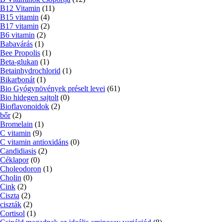
B12 Vitamin
(11)
B15 vitamin
(4)
B17 vitamin
(2)
B6 vitamin
(2)
Babavárás
(1)
Bee Propolis
(1)
Beta-glukan
(1)
Betainhydrochlorid
(1)
Bikarbonát
(1)
Bio Gyógynövények préselt levei
(61)
Bio hidegen sajtolt
(0)
Bioflavonoidok
(2)
bőr
(2)
Bromelain
(1)
C vitamin
(9)
C vitamin antioxidáns
(0)
Candidiasis
(2)
Céklapor
(0)
Choleodoron
(1)
Cholin
(0)
Cink
(2)
Ciszta
(2)
ciszták
(2)
Cortisol
(1)