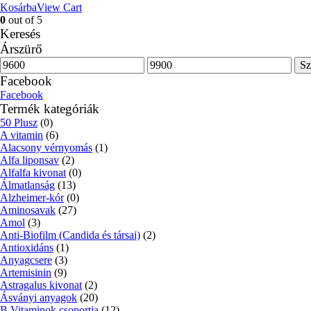
Kosárba
View Cart
0
out of 5
Keresés
Árszürő
Min
Max
Sz
ár
ár
Facebook
Facebook
Termék kategóriák
50 Plusz
(0)
A vitamin
(6)
Alacsony vérnyomás
(1)
Alfa liponsav
(2)
Alfalfa kivonat
(0)
Álmatlanság
(13)
Alzheimer-kór
(0)
Aminosavak
(27)
Amol
(3)
Anti-Biofilm (Candida és társai)
(2)
Antioxidáns
(1)
Anyagcsere
(3)
Artemisinin
(9)
Astragalus kivonat
(2)
Ásványi anyagok
(20)
B Vitaminok csoportja
(12)