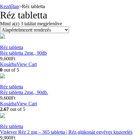
Kezdőlap
>
Réz tabletta
Réz tabletta
Mind a(z) 3 találat megjelenítve
Réz tabletta
Réz tabletta 2mg., 90db
9,600
Ft
Kosárba
View Cart
0
out of 5
Réz tabletta
Réz tabletta 2mg., 90db.
9,600
Ft
Kosárba
View Cart
2.67
out of 5
Réz tabletta
Vit4ever Réz 2 mg – 365 tabletta | Réz-glükonát egyéves kiszerelés
9,900
Ft