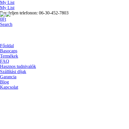
My List
My List
Rendeljen telefonon: 06-30-452-7803
0
Ft
Search
Főoldal
Basocaps
Termékek
FAQ
Hasznos tudnivalók
Szállítási díjak
Garancia
Blog
Kapcsolat