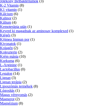
Jótékony Bélbaktériumok
(3)
K-2 Vitamin
(8)
K1 vitamin
(1)
Kálcium
(6)
Kalinor
(2)
Kálium
(4)
Kemoterápia után
(1)
Keverd ki magadnak az aminosav komplexed
(1)
Kiégés
(3)
Kijimea Immun por
(1)
Kivonatok
(1)
Kolagén
(2)
Koleszterin
(2)
Krém mánia
(10)
Kurkuma
(6)
L-Arginine
(1)
Lactobacillus
(0)
Legalon
(14)
Lignan
(3)
Lignan terápia
(2)
Liposzómás termékek
(8)
Lúgosítás
(1)
Magas vérnyomás
(2)
Magnerot
(2)
Magnézium
(8)