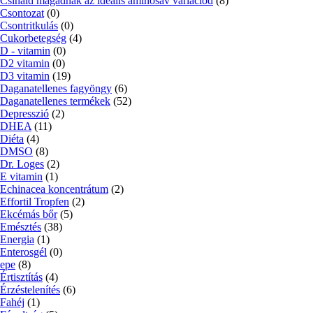
Csináld magadnak az ideális aminosav variációd
(8)
Csontozat
(0)
Csontritkulás
(0)
Cukorbetegség
(4)
D - vitamin
(0)
D2 vitamin
(0)
D3 vitamin
(19)
Daganatellenes fagyöngy
(6)
Daganatellenes termékek
(52)
Depresszió
(2)
DHEA
(11)
Diéta
(4)
DMSO
(8)
Dr. Loges
(2)
E vitamin
(1)
Echinacea koncentrátum
(2)
Effortil Tropfen
(2)
Ekcémás bőr
(5)
Emésztés
(38)
Energia
(1)
Enterosgél
(0)
epe
(8)
Értisztítás
(4)
Érzéstelenítés
(6)
Fahéj
(1)