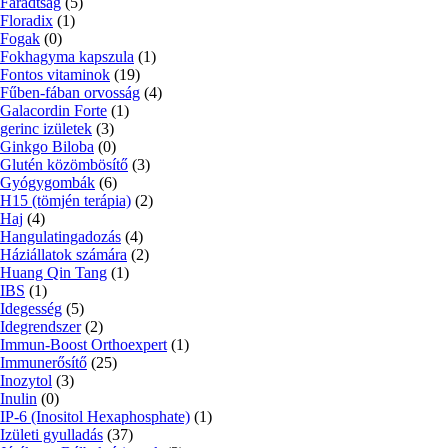
Fáradtság
(5)
Floradix
(1)
Fogak
(0)
Fokhagyma kapszula
(1)
Fontos vitaminok
(19)
Fűben-fában orvosság
(4)
Galacordin Forte
(1)
gerinc izületek
(3)
Ginkgo Biloba
(0)
Glutén közömbösítő
(3)
Gyógygombák
(6)
H15 (tömjén terápia)
(2)
Haj
(4)
Hangulatingadozás
(4)
Háziállatok számára
(2)
Huang Qin Tang
(1)
IBS
(1)
Idegesség
(5)
Idegrendszer
(2)
Immun-Boost Orthoexpert
(1)
Immunerősítő
(25)
Inozytol
(3)
Inulin
(0)
IP-6 (Inositol Hexaphosphate)
(1)
Izületi gyulladás
(37)