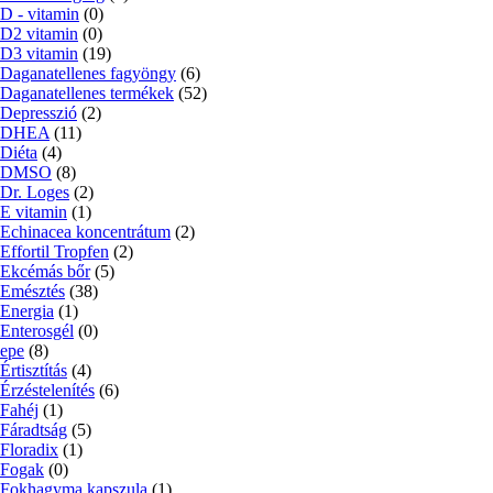
D - vitamin
(0)
D2 vitamin
(0)
D3 vitamin
(19)
Daganatellenes fagyöngy
(6)
Daganatellenes termékek
(52)
Depresszió
(2)
DHEA
(11)
Diéta
(4)
DMSO
(8)
Dr. Loges
(2)
E vitamin
(1)
Echinacea koncentrátum
(2)
Effortil Tropfen
(2)
Ekcémás bőr
(5)
Emésztés
(38)
Energia
(1)
Enterosgél
(0)
epe
(8)
Értisztítás
(4)
Érzéstelenítés
(6)
Fahéj
(1)
Fáradtság
(5)
Floradix
(1)
Fogak
(0)
Fokhagyma kapszula
(1)