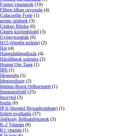
Fontos vitaminok
(19)
Fűben-fában orvosság
(4)
Galacordin Forte
(1)
gerinc izületek
(3)
Ginkgo Biloba
(0)
Glutén közömbösítő
(3)
Gyógygombák
(6)
H15 (tömjén terápia)
(2)
Haj
(4)
Hangulatingadozás
(4)
Háziállatok számára
(2)
Huang Qin Tang
(1)
IBS
(1)
Idegesség
(5)
Idegrendszer
(2)
Immun-Boost Orthoexpert
(1)
Immunerősítő
(25)
Inozytol
(3)
Inulin
(0)
IP-6 (Inositol Hexaphosphate)
(1)
Izületi gyulladás
(37)
Jótékony Bélbaktériumok
(3)
K-2 Vitamin
(8)
K1 vitamin
(1)
Kálcium
(6)