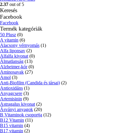
2.37
out of 5
Keresés
Facebook
Facebook
Termék kategóriák
50 Plusz
(0)
A vitamin
(6)
Alacsony vérnyomás
(1)
Alfa liponsav
(2)
Alfalfa kivonat
(0)
Álmatlanság
(13)
Alzheimer-kór
(0)
Aminosavak
(27)
Amol
(3)
Anti-Biofilm (Candida és társai)
(2)
Antioxidáns
(1)
Anyagcsere
(3)
Artemisinin
(9)
Astragalus kivonat
(2)
Ásványi anyagok
(20)
B Vitaminok csoportja
(12)
B12 Vitamin
(11)
B15 vitamin
(4)
B17 vitamin
(2)