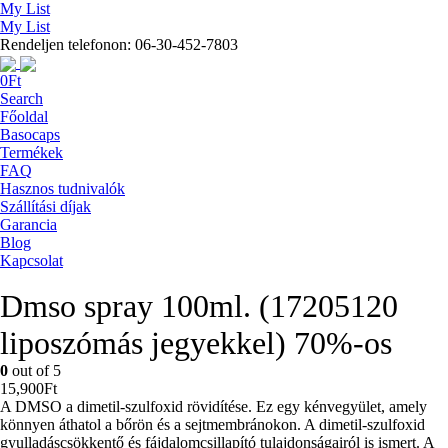
My List
My List
Rendeljen telefonon: 06-30-452-7803
0
Ft
Search
Főoldal
Basocaps
Termékek
FAQ
Hasznos tudnivalók
Szállítási díjak
Garancia
Blog
Kapcsolat
Dmso spray 100ml. (17205120
liposzómás jegyekkel) 70%-os
0
out of 5
15,900
Ft
A DMSO a dimetil-szulfoxid rövidítése. Ez egy kénvegyület, amely
könnyen áthatol a bőrön és a sejtmembránokon. A dimetil-szulfoxid
gyulladáscsökkentő és fájdalomcsillapító tulajdonságairól is ismert. A