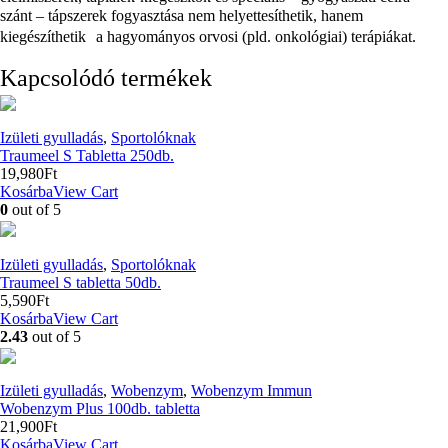
szánt – tápszerek fogyasztása nem helyettesíthetik, hanem
kiegészíthetik a hagyományos orvosi (pld. onkológiai) terápiákat.
Kapcsolódó termékek
Izületi gyulladás
,
Sportolóknak
Traumeel S Tabletta 250db.
19,980
Ft
Kosárba
View Cart
0
out of 5
Izületi gyulladás
,
Sportolóknak
Traumeel S tabletta 50db.
5,590
Ft
Kosárba
View Cart
2.43
out of 5
Izületi gyulladás
,
Wobenzym
,
Wobenzym Immun
Wobenzym Plus 100db. tabletta
21,900
Ft
Kosárba
View Cart