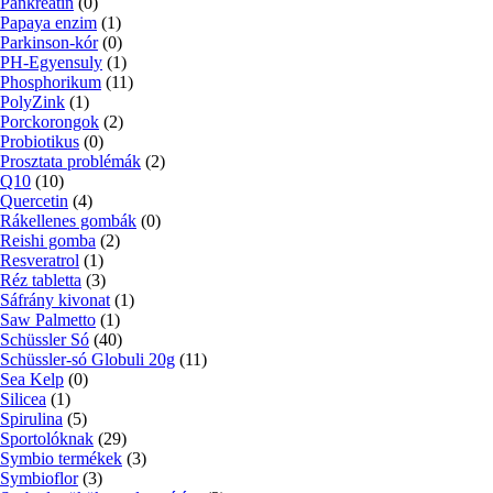
Pankreatin
(0)
Papaya enzim
(1)
Parkinson-kór
(0)
PH-Egyensuly
(1)
Phosphorikum
(11)
PolyZink
(1)
Porckorongok
(2)
Probiotikus
(0)
Prosztata problémák
(2)
Q10
(10)
Quercetin
(4)
Rákellenes gombák
(0)
Reishi gomba
(2)
Resveratrol
(1)
Réz tabletta
(3)
Sáfrány kivonat
(1)
Saw Palmetto
(1)
Schüssler Só
(40)
Schüssler-só Globuli 20g
(11)
Sea Kelp
(0)
Silicea
(1)
Spirulina
(5)
Sportolóknak
(29)
Symbio termékek
(3)
Symbioflor
(3)