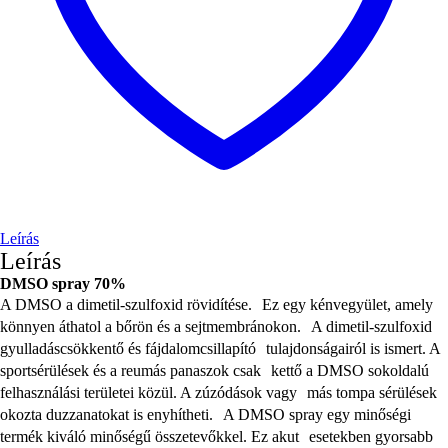
Leírás
Leírás
DMSO spray 70%
A DMSO a dimetil-szulfoxid rövidítése. Ez egy kénvegyület, amely
könnyen áthatol a bőrön és a sejtmembránokon. A dimetil-szulfoxid
gyulladáscsökkentő és fájdalomcsillapító tulajdonságairól is ismert. A
sportsérülések és a reumás panaszok csak kettő a DMSO sokoldalú
felhasználási területei közül. A zúzódások vagy más tompa sérülések
okozta duzzanatokat is enyhítheti. A DMSO spray egy minőségi
termék kiváló minőségű összetevőkkel. Ez akut esetekben gyorsabb