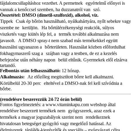
fájdalomcsillapításhoz vezethet. A permetnek egyértelmű előnyei is
vannak a kenőccsel szemben, ha duzzanatról van szó.
Összetétel: DMSO (dimetil-szulfoxid), alkohol, víz.
Tippek Csak ép bőrön használható, nyálkahártyára, nyílt sebekre vagy
szembe ne kerüljön. Ha bőrtúlérzékenységi reakciók, súlyos
viszketés vagy kiütés lép fel, a termék további alkalmazása nem
javasolt. A DMSO spray-t nem szabad más termékekkel együtt
használni ugyanazon a bőrterületen. Használat közben előfordulhat
fokhagymaszerű szag a szájban vagy a testben, de ez a kezelés
befejezése után néhány napon belül eltűnik. Gyermekek elől elzárva
tartandó.
Felbontás után felhasználható:
12 hónap.
Alkalmazás:
Az előzőleg megtisztított bőrre kell alkalmazni.
Körülbelül 20-30 perc elteltével a DMSO-nak fel kell szívódnia a
bőrbe.
(rendelésre beszerezzük 24-72 órán belül)
Fontos figyelmeztetés: a www.vitaminkapu.com webshop által
rendelésre beszerzett termékek nem gyógyszerek, azaz ezek a
termékek a magyar jogszabályok szerint nem rendelkeznek
hivatalosan betegséget gyógyító vagy megelőző hatással. Az
élelmiszerek, táplálék-kiegészítők és speciális – gyógyászati célra