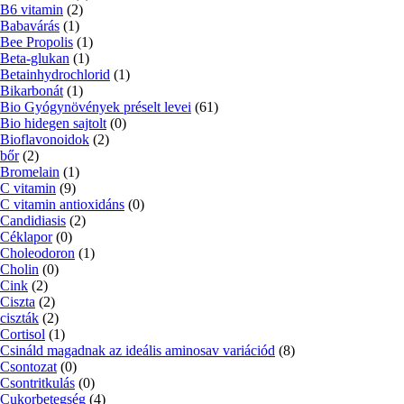
B6 vitamin
(2)
Babavárás
(1)
Bee Propolis
(1)
Beta-glukan
(1)
Betainhydrochlorid
(1)
Bikarbonát
(1)
Bio Gyógynövények préselt levei
(61)
Bio hidegen sajtolt
(0)
Bioflavonoidok
(2)
bőr
(2)
Bromelain
(1)
C vitamin
(9)
C vitamin antioxidáns
(0)
Candidiasis
(2)
Céklapor
(0)
Choleodoron
(1)
Cholin
(0)
Cink
(2)
Ciszta
(2)
ciszták
(2)
Cortisol
(1)
Csináld magadnak az ideális aminosav variációd
(8)
Csontozat
(0)
Csontritkulás
(0)
Cukorbetegség
(4)