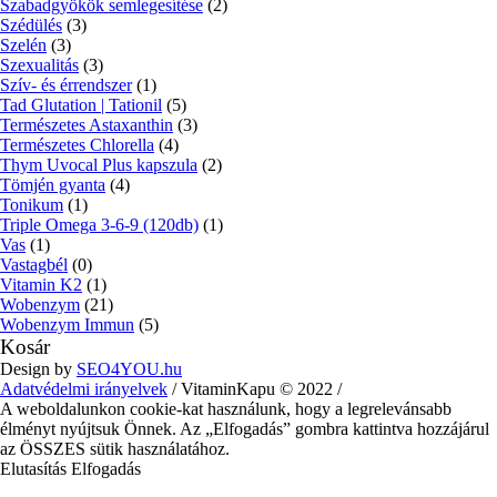
Szabadgyökök semlegesítése
(2)
Szédülés
(3)
Szelén
(3)
Szexualitás
(3)
Szív- és érrendszer
(1)
Tad Glutation | Tationil
(5)
Természetes Astaxanthin
(3)
Természetes Chlorella
(4)
Thym Uvocal Plus kapszula
(2)
Tömjén gyanta
(4)
Tonikum
(1)
Triple Omega 3-6-9 (120db)
(1)
Vas
(1)
Vastagbél
(0)
Vitamin K2
(1)
Wobenzym
(21)
Wobenzym Immun
(5)
Kosár
Design by
SEO4YOU.hu
Adatvédelmi irányelvek
/ VitaminKapu © 2022 /
A weboldalunkon cookie-kat használunk, hogy a legrelevánsabb
élményt nyújtsuk Önnek. Az „Elfogadás” gombra kattintva hozzájárul
az ÖSSZES sütik használatához.
Elutasítás
Elfogadás