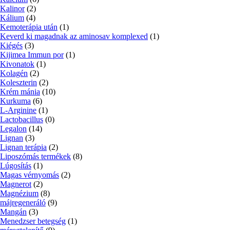
Kalinor
(2)
Kálium
(4)
Kemoterápia után
(1)
Keverd ki magadnak az aminosav komplexed
(1)
Kiégés
(3)
Kijimea Immun por
(1)
Kivonatok
(1)
Kolagén
(2)
Koleszterin
(2)
Krém mánia
(10)
Kurkuma
(6)
L-Arginine
(1)
Lactobacillus
(0)
Legalon
(14)
Lignan
(3)
Lignan terápia
(2)
Liposzómás termékek
(8)
Lúgosítás
(1)
Magas vérnyomás
(2)
Magnerot
(2)
Magnézium
(8)
májregeneráló
(9)
Mangán
(3)
Menedzser betegség
(1)