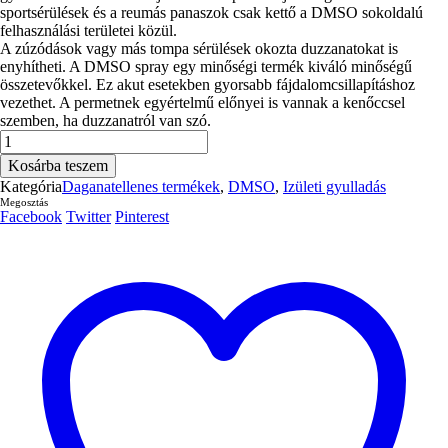
sportsérülések és a reumás panaszok csak kettő a DMSO sokoldalú
felhasználási területei közül.
A zúzódások vagy más tompa sérülések okozta duzzanatokat is
enyhítheti. A DMSO spray egy minőségi termék kiváló minőségű
összetevőkkel. Ez akut esetekben gyorsabb fájdalomcsillapításhoz
vezethet. A permetnek egyértelmű előnyei is vannak a kenőccsel
szemben, ha duzzanatról van szó.
Dmso
spray
Kosárba teszem
100ml.
Kategória
Daganatellenes termékek
,
DMSO
,
Izületi gyulladás
(17205120
Megosztás
liposzómás
Facebook
Twitter
Pinterest
jegyekkel)
70%-
os
mennyiség