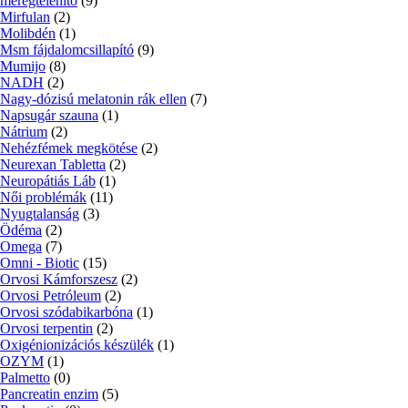
méregtelenítő
(9)
Mirfulan
(2)
Molibdén
(1)
Msm fájdalomcsillapító
(9)
Mumijo
(8)
NADH
(2)
Nagy-dózisú melatonin rák ellen
(7)
Napsugár szauna
(1)
Nátrium
(2)
Nehézfémek megkötése
(2)
Neurexan Tabletta
(2)
Neuropátiás Láb
(1)
Női problémák
(11)
Nyugtalanság
(3)
Ödéma
(2)
Omega
(7)
Omni - Biotic
(15)
Orvosi Kámforszesz
(2)
Orvosi Petróleum
(2)
Orvosi szódabikarbóna
(1)
Orvosi terpentin
(2)
Oxigénionizációs készülék
(1)
OZYM
(1)
Palmetto
(0)
Pancreatin enzim
(5)