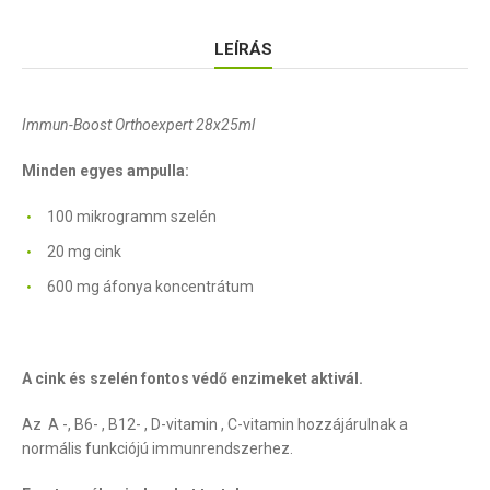
LEÍRÁS
Immun-Boost Orthoexpert 28x25ml
Minden egyes ampulla:
100 mikrogramm szelén
20 mg cink
600 mg áfonya koncentrátum
A cink és szelén fontos védő enzimeket aktivál.
Az A -, B6- , B12- , D-vitamin , C-vitamin hozzájárulnak a
normális funkciójú immunrendszerhez.