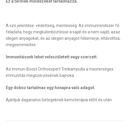
Ez a termék mindezeket tartalmazza.
A szó jelentése: védettség, mentesség. Az immunrendszer fő
feladata, hogy megkülönböztesse a saját és a nem saját, azaz
idegen anyagokat, és az idegen anyagot felismerje, eltávolítsa,
megsemmisítse.
Immunitásunk lehet veleszületett vagy szerzett.
Az Immun-Boost Orthoexpert Trinkampulla a mesterséges
immunitás megszerzésének bajnoka.
Egy doboz tartalmaz egy hónapra való adagot.
Ajánljuk daganatos betegeknek kemoterápia előtt és után.