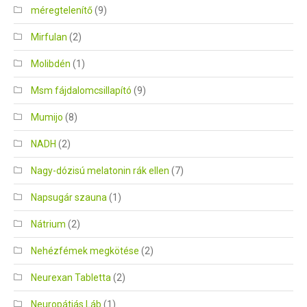
méregtelenítő
(9)
Mirfulan
(2)
Molibdén
(1)
Msm fájdalomcsillapító
(9)
Mumijo
(8)
NADH
(2)
Nagy-dózisú melatonin rák ellen
(7)
Napsugár szauna
(1)
Nátrium
(2)
Nehézfémek megkötése
(2)
Neurexan Tabletta
(2)
Neuropátiás Láb
(1)