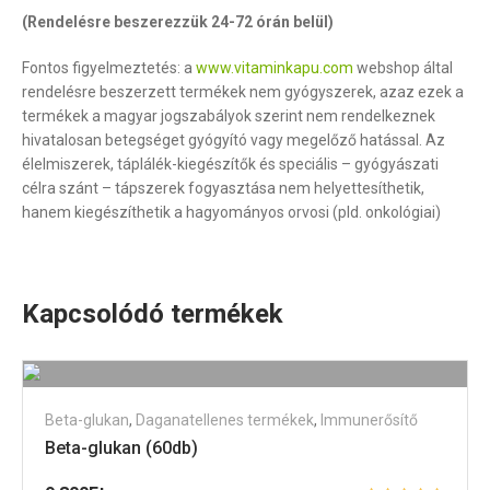
(Rendelésre beszerezzük 24-72 órán belül)
Fontos figyelmeztetés: a
www.vitaminkapu.com
webshop által
rendelésre beszerzett termékek nem gyógyszerek, azaz ezek a
termékek a magyar jogszabályok szerint nem rendelkeznek
hivatalosan betegséget gyógyító vagy megelőző hatással. Az
élelmiszerek, táplálék-kiegészítők és speciális – gyógyászati
célra szánt – tápszerek fogyasztása nem helyettesíthetik,
hanem kiegészíthetik a hagyományos orvosi (pld. onkológiai)
Kapcsolódó termékek
Beta-glukan
,
Daganatellenes termékek
,
Immunerősítő
Beta-glukan (60db)