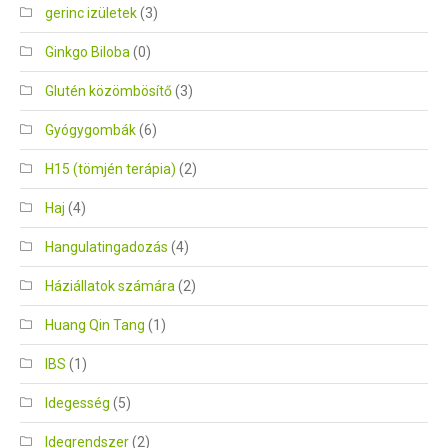
gerinc izületek
(3)
Ginkgo Biloba
(0)
Glutén közömbösítő
(3)
Gyógygombák
(6)
H15 (tömjén terápia)
(2)
Haj
(4)
Hangulatingadozás
(4)
Háziállatok számára
(2)
Huang Qin Tang
(1)
IBS
(1)
Idegesség
(5)
Idegrendszer
(2)