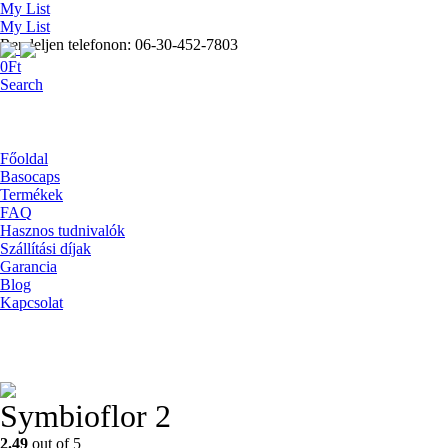
My List
My List
Rendeljen telefonon: 06-30-452-7803
0
Ft
Search
Főoldal
Basocaps
Termékek
FAQ
Hasznos tudnivalók
Szállítási díjak
Garancia
Blog
Kapcsolat
Symbioflor 2
2.49
out of 5