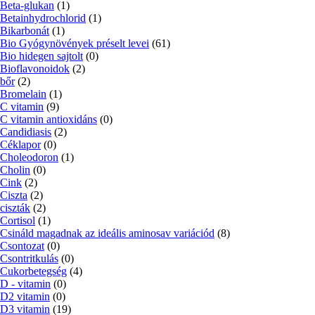
Beta-glukan
(1)
Betainhydrochlorid
(1)
Bikarbonát
(1)
Bio Gyógynövények préselt levei
(61)
Bio hidegen sajtolt
(0)
Bioflavonoidok
(2)
bőr
(2)
Bromelain
(1)
C vitamin
(9)
C vitamin antioxidáns
(0)
Candidiasis
(2)
Céklapor
(0)
Choleodoron
(1)
Cholin
(0)
Cink
(2)
Ciszta
(2)
ciszták
(2)
Cortisol
(1)
Csináld magadnak az ideális aminosav variációd
(8)
Csontozat
(0)
Csontritkulás
(0)
Cukorbetegség
(4)
D - vitamin
(0)
D2 vitamin
(0)
D3 vitamin
(19)