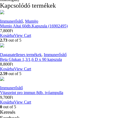
Kapcsolódó termékek
Immunerősítő
,
Mumijo
Mumio Altai 60db.Kapszula (16902495)
7,800
Ft
Kosárba
View Cart
2.73
out of 5
Daganatellenes termékek
,
Immunerősítő
Beta Glukan 1,3/1,6 D x 90 kapszula
8,800
Ft
Kosárba
View Cart
2.59
out of 5
Immunerősítő
Vitasprint pro immun 8db. ivóampulla
9,700
Ft
Kosárba
View Cart
0
out of 5
Keresés
Facebook