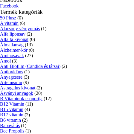
Facebook
Termék kategóriák
50 Plusz
(0)
A vitamin
(6)
Alacsony vérnyomás
(1)
Alfa liponsav
(2)
Alfalfa kivonat
(0)
Álmatlanság
(13)
Alzheimer-kór
(0)
Aminosavak
(27)
Amol
(3)
Anti-Biofilm (Candida és társai)
(2)
Antioxidáns
(1)
Anyagcsere
(3)
Artemisinin
(9)
Astragalus kivonat
(2)
Ásványi anyagok
(20)
B Vitaminok csoportja
(12)
B12 Vitamin
(11)
B15 vitamin
(4)
B17 vitamin
(2)
B6 vitamin
(2)
Babavárás
(1)
Bee Propolis
(1)