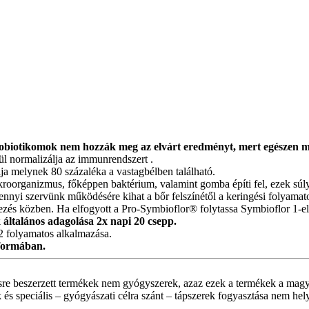
robiotikomok nem hozzák meg az elvárt eredményt, mert egészen m
ül normalizálja az immunrendszert .
ja melynek 80 százaléka a vastagbélben található.
roorganizmus, főképpen baktérium, valamint gomba építi fel, ezek súlya 
nnyi szervünk működésére kihat a bőr felszínétől a keringési folyamatok
zés közben. Ha elfogyott a Pro-Symbioflor® folytassa Symbioflor 1-el 
k általános adagolása 2x napi 20 csepp.
2 folyamatos alkalmazása.
 formában.
sre beszerzett termékek nem gyógyszerek, azaz ezek a termékek a magy
 és speciális – gyógyászati célra szánt – tápszerek fogyasztása nem hel