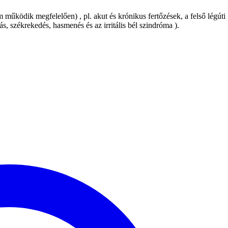
űködik megfelelően) , pl. akut és krónikus fertőzések, a felső légúti
s, székrekedés, hasmenés és az irritális bél szindróma ).