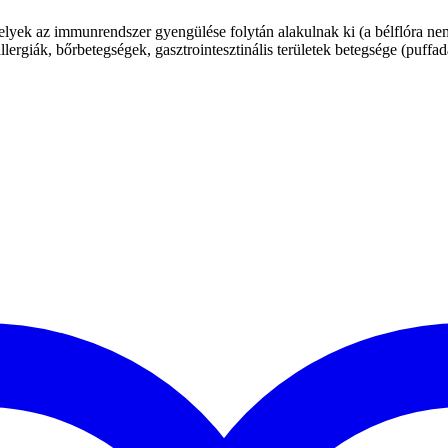
ek az immunrendszer gyengülése folytán alakulnak ki (a bélflóra nem m
ergiák, bőrbetegségek, gasztrointesztinális területek betegsége (puffadá