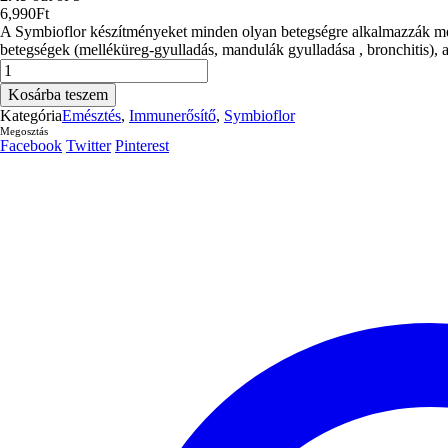
6,990
Ft
A Symbioflor készítményeket minden olyan betegségre alkalmazzák mely
betegségek (melléküreg-gyulladás, mandulák gyulladása , bronchitis), all
Symbioflor
2
Kosárba teszem
mennyiség
Kategória
Emésztés
,
Immunerősítő
,
Symbioflor
Megosztás
Facebook
Twitter
Pinterest