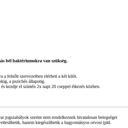
ás bél baktériumokra van szükség.
a felnőtt szervezetben elérheti a két kilót.
ig, a pszichés állapotig.
és kezdje el szintén 2x napi 20 cseppel étkezés közben.
ar jogszabályok szerint nem rendelkeznek hivatalosan betegséget
yettesíthetik, hanem kiegészíthetik a hagyományos orvosi (pld.