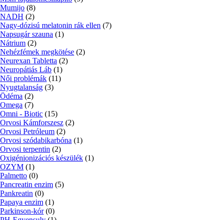
Mumijo
(8)
NADH
(2)
Nagy-dózisú melatonin rák ellen
(7)
Napsugár szauna
(1)
Nátrium
(2)
Nehézfémek megkötése
(2)
Neurexan Tabletta
(2)
Neuropátiás Láb
(1)
Női problémák
(11)
Nyugtalanság
(3)
Ödéma
(2)
Omega
(7)
Omni - Biotic
(15)
Orvosi Kámforszesz
(2)
Orvosi Petróleum
(2)
Orvosi szódabikarbóna
(1)
Orvosi terpentin
(2)
Oxigénionizációs készülék
(1)
OZYM
(1)
Palmetto
(0)
Pancreatin enzim
(5)
Pankreatin
(0)
Papaya enzim
(1)
Parkinson-kór
(0)
PH-Egyensuly
(1)