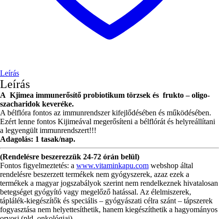
Leírás
Leírás
A Kjimea immunerősítő probiotikum törzsek és frukto – oligo-
szacharidok keveréke.
A bélflóra fontos az immunrendszer kifejlődésében és működésében.
Ezért lenne fontos Kijimeával megerősíteni a bélflórát és helyreállítani
a legyengült immunrendszert!!!
Adagolás: 1 tasak/nap.
(Rendelésre beszerezzük 24-72 órán belül)
Fontos figyelmeztetés: a
www.vitaminkapu.com
webshop által
rendelésre beszerzett termékek nem gyógyszerek, azaz ezek a
termékek a magyar jogszabályok szerint nem rendelkeznek hivatalosan
betegséget gyógyító vagy megelőző hatással. Az élelmiszerek,
táplálék-kiegészítők és speciális – gyógyászati célra szánt – tápszerek
fogyasztása nem helyettesíthetik, hanem kiegészíthetik a hagyományos
orvosi (pld. onkológiai)