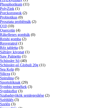
Phosphorikum
(11)
PolyZink
(1)
Porckorongok
(2)
Probiotikus
(0)
Prosztata problémák
(2)
Q10
(10)
Quercetin
(4)
Rákellenes gombák
(0)
Reishi gomba
(2)
Resveratrol
(1)
Réz tabletta
(3)
Sáfrány kivonat
(1)
Saw Palmetto
(1)
Schüssler Só
(40)
Schüssler-só Globuli 20g
(11)
Sea Kelp
(0)
Silicea
(1)
Spirulina
(5)
Sportolóknak
(29)
Symbio termékek
(3)
Symbioflor
(3)
Szabadgyökök semlegesítése
(2)
Szédülés
(3)
Szelén
(3)