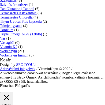
Szexualitás
(3)
Szív- és érrendszer
(1)
Tad Glutation | Tationil
(5)
Természetes Astaxanthin
(3)
Természetes Chlorella
(4)
Thym Uvocal Plus kapszula
(2)
Tömjén gyanta
(4)
Tonikum
(1)
Triple Omega 3-6-9 (120db)
(1)
Vas
(1)
Vastagbél
(0)
Vitamin K2
(1)
Wobenzym
(21)
Wobenzym Immun
(5)
Kosár
Design by
SEO4YOU.hu
Adatvédelmi irányelvek
/ VitaminKapu © 2022 /
A weboldalunkon cookie-kat használunk, hogy a legrelevánsabb
élményt nyújtsuk Önnek. Az „Elfogadás” gombra kattintva hozzájárul
az ÖSSZES sütik használatához.
Elutasítás
Elfogadás