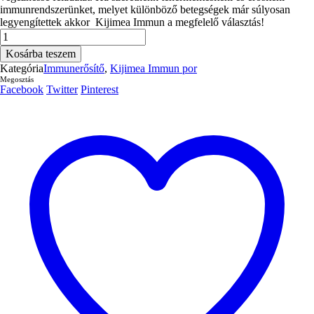
immunrendszerünket, melyet különböző betegségek már súlyosan
legyengítettek akkor Kijimea Immun a megfelelő választás!
Kijimea
Immun
Kosárba teszem
por
Kategória
Immunerősítő
,
Kijimea Immun por
(28
Megosztás
tasak)
Facebook
Twitter
Pinterest
(immunerősítő)
mennyiség