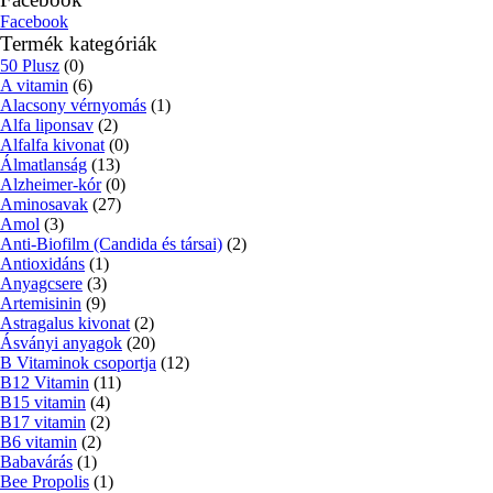
Facebook
Termék kategóriák
50 Plusz
(0)
A vitamin
(6)
Alacsony vérnyomás
(1)
Alfa liponsav
(2)
Alfalfa kivonat
(0)
Álmatlanság
(13)
Alzheimer-kór
(0)
Aminosavak
(27)
Amol
(3)
Anti-Biofilm (Candida és társai)
(2)
Antioxidáns
(1)
Anyagcsere
(3)
Artemisinin
(9)
Astragalus kivonat
(2)
Ásványi anyagok
(20)
B Vitaminok csoportja
(12)
B12 Vitamin
(11)
B15 vitamin
(4)
B17 vitamin
(2)
B6 vitamin
(2)
Babavárás
(1)
Bee Propolis
(1)