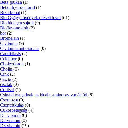
Beta-glukan
(1)
Betainhydrochlorid
(1)
Bikarbonát
(1)
Bio Gyógynövények préselt levei
(61)
Bio hidegen sajtolt
(0)
Bioflavonoidok
(2)
bőr
(2)
Bromelain
(1)
C vitamin
(9)
C vitamin antioxidáns
(0)
Candidiasis
(2)
Céklapor
(0)
Choleodoron
(1)
Cholin
(0)
Cink
(2)
Ciszta
(2)
ciszták
(2)
Cortisol
(1)
Csináld magadnak az ideális aminosav variációd
(8)
Csontozat
(0)
Csontritkulás
(0)
Cukorbetegség
(4)
D - vitamin
(0)
D2 vitamin
(0)
D3 vitamin
(19)