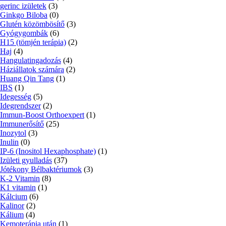
gerinc izületek
(3)
Ginkgo Biloba
(0)
Glutén közömbösítő
(3)
Gyógygombák
(6)
H15 (tömjén terápia)
(2)
Haj
(4)
Hangulatingadozás
(4)
Háziállatok számára
(2)
Huang Qin Tang
(1)
IBS
(1)
Idegesség
(5)
Idegrendszer
(2)
Immun-Boost Orthoexpert
(1)
Immunerősítő
(25)
Inozytol
(3)
Inulin
(0)
IP-6 (Inositol Hexaphosphate)
(1)
Izületi gyulladás
(37)
Jótékony Bélbaktériumok
(3)
K-2 Vitamin
(8)
K1 vitamin
(1)
Kálcium
(6)
Kalinor
(2)
Kálium
(4)
Kemoterápia után
(1)