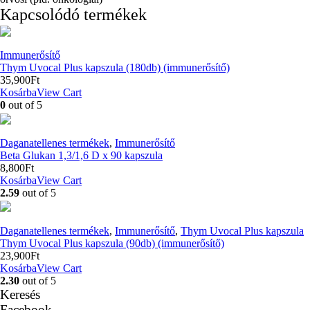
Kapcsolódó termékek
Immunerősítő
Thym Uvocal Plus kapszula (180db) (immunerősítő)
35,900
Ft
Kosárba
View Cart
0
out of 5
Daganatellenes termékek
,
Immunerősítő
Beta Glukan 1,3/1,6 D x 90 kapszula
8,800
Ft
Kosárba
View Cart
2.59
out of 5
Daganatellenes termékek
,
Immunerősítő
,
Thym Uvocal Plus kapszula
Thym Uvocal Plus kapszula (90db) (immunerősítő)
23,900
Ft
Kosárba
View Cart
2.30
out of 5
Keresés
Facebook