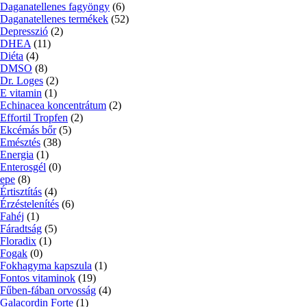
Daganatellenes fagyöngy
(6)
Daganatellenes termékek
(52)
Depresszió
(2)
DHEA
(11)
Diéta
(4)
DMSO
(8)
Dr. Loges
(2)
E vitamin
(1)
Echinacea koncentrátum
(2)
Effortil Tropfen
(2)
Ekcémás bőr
(5)
Emésztés
(38)
Energia
(1)
Enterosgél
(0)
epe
(8)
Értisztítás
(4)
Érzéstelenítés
(6)
Fahéj
(1)
Fáradtság
(5)
Floradix
(1)
Fogak
(0)
Fokhagyma kapszula
(1)
Fontos vitaminok
(19)
Fűben-fában orvosság
(4)
Galacordin Forte
(1)