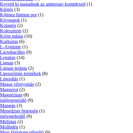
Keverd ki magadnak az aminosav komplexed
(1)
Kiégés
(3)
Kijimea Immun por
(1)
Kivonatok
(1)
Kolagén
(2)
Koleszterin
(2)
Krém mánia
(10)
Kurkuma
(6)
L-Arginine
(1)
Lactobacillus
(0)
Legalon
(14)
Lignan
(3)
Lignan terápia
(2)
Liposzómás termékek
(8)
Lúgosítás
(1)
Magas vérnyomás
(2)
Magnerot
(2)
Magnézium
(8)
májregeneráló
(9)
Mangán
(3)
Menedzser betegség
(1)
méregtelenítő
(9)
Mirfulan
(2)
Molibdén
(1)
Msm fájdalomcsillapító
(9)