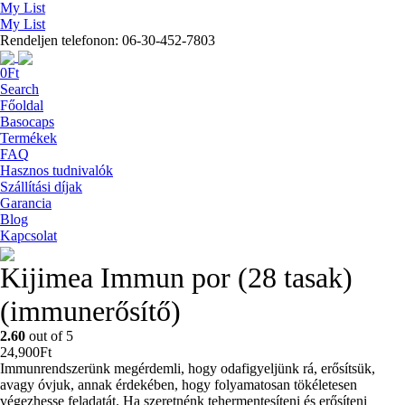
My List
My List
Rendeljen telefonon: 06-30-452-7803
0
Ft
Search
Főoldal
Basocaps
Termékek
FAQ
Hasznos tudnivalók
Szállítási díjak
Garancia
Blog
Kapcsolat
Kijimea Immun por (28 tasak)
(immunerősítő)
2.60
out of 5
24,900
Ft
Immunrendszerünk megérdemli, hogy odafigyeljünk rá, erősítsük,
avagy óvjuk, annak érdekében, hogy folyamatosan tökéletesen
végezhesse feladatát. Ha szeretnénk tehermentesíteni és erősíteni