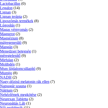
Lactobacillus
(0)
Legalon
(14)
Lignan
(3)
Lignan terápia
(2)
Liposzómás termékek
(8)
Lúgosítás
(1)
Magas vérnyomás
(2)
Magnerot
(2)
Magnézium
(8)
májregeneráló
(9)
Mangán
(3)
Menedzser betegség
(1)
méregtelenítő
(9)
Mirfulan
(2)
Molibdén
(1)
Msm fájdalomcsillapító
(9)
Mumijo
(8)
NADH
(2)
Nagy-dózisú melatonin rák ellen
(7)
Napsugár szauna
(1)
Nátrium
(2)
Nehézfémek megkötése
(2)
Neurexan Tabletta
(2)
Neuropátiás Láb
(1)
Női problémák
(11)