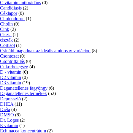
C vitamin antioxidáns
(0)
Candidiasis
(2)
Céklapor
(0)
Choleodoron
(1)
Cholin
(0)
Cink
(2)
Ciszta
(2)
ciszták
(2)
Cortisol
(1)
Csináld magadnak az ideális aminosav variációd
(8)
Csontozat
(0)
Csontritkulás
(0)
Cukorbetegség
(4)
D - vitamin
(0)
D2 vitamin
(0)
D3 vitamin
(19)
Daganatellenes fagyöngy
(6)
Daganatellenes termékek
(52)
Depresszió
(2)
DHEA
(11)
Diéta
(4)
DMSO
(8)
Dr. Loges
(2)
E vitamin
(1)
Echinacea koncentrátum
(2)