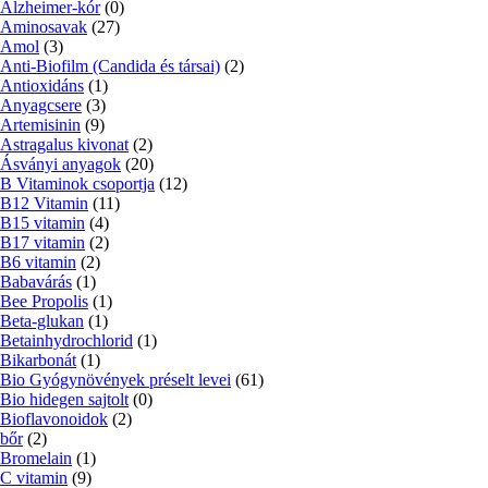
Alzheimer-kór
(0)
Aminosavak
(27)
Amol
(3)
Anti-Biofilm (Candida és társai)
(2)
Antioxidáns
(1)
Anyagcsere
(3)
Artemisinin
(9)
Astragalus kivonat
(2)
Ásványi anyagok
(20)
B Vitaminok csoportja
(12)
B12 Vitamin
(11)
B15 vitamin
(4)
B17 vitamin
(2)
B6 vitamin
(2)
Babavárás
(1)
Bee Propolis
(1)
Beta-glukan
(1)
Betainhydrochlorid
(1)
Bikarbonát
(1)
Bio Gyógynövények préselt levei
(61)
Bio hidegen sajtolt
(0)
Bioflavonoidok
(2)
bőr
(2)
Bromelain
(1)
C vitamin
(9)