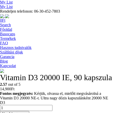
My List
My List
Rendeljen telefonon: 06-30-452-7803
0
Ft
Search
Főoldal
Basocaps
Termékek
FAQ
Hasznos tudnivalók
Szállítási díjak
Garancia
Blog
Kapcsolat
Vitamin D3 20000 IE, 90 kapszula
2.57
out of 5
14,900
Ft
Fontos megjegyzés:
Kérjük, olvassa el, mielőtt megvásárolná a
Vitamin D3 20000 NE-t. Ultra nagy dózis kapszulánként 20000 NE
D3
Vitamin
D3