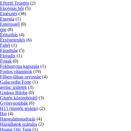
Effortil Tropfen
(2)
Ekcémás bőr
(5)
Emésztés
(38)
Energia
(1)
Enterosgél
(0)
epe
(8)
Értisztítás
(4)
Érzéstelenítés
(6)
Fahéj
(1)
Fáradtság
(5)
Floradix
(1)
Fogak
(0)
Fokhagyma kapszula
(1)
Fontos vitaminok
(19)
Fűben-fában orvosság
(4)
Galacordin Forte
(1)
gerinc izületek
(3)
Ginkgo Biloba
(0)
Glutén közömbösítő
(3)
Gyógygombák
(6)
H15 (tömjén terápia)
(2)
Haj
(4)
Hangulatingadozás
(4)
Háziállatok számára
(2)
Huang Qin Tang
(1)