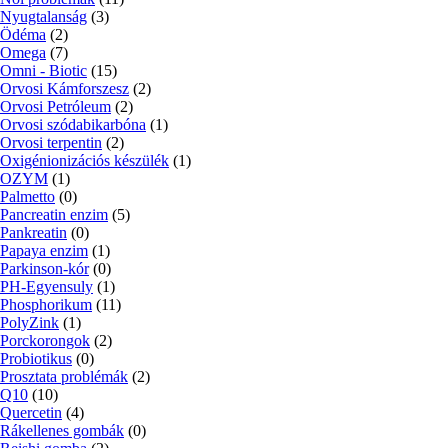
Nyugtalanság
(3)
Ödéma
(2)
Omega
(7)
Omni - Biotic
(15)
Orvosi Kámforszesz
(2)
Orvosi Petróleum
(2)
Orvosi szódabikarbóna
(1)
Orvosi terpentin
(2)
Oxigénionizációs készülék
(1)
OZYM
(1)
Palmetto
(0)
Pancreatin enzim
(5)
Pankreatin
(0)
Papaya enzim
(1)
Parkinson-kór
(0)
PH-Egyensuly
(1)
Phosphorikum
(11)
PolyZink
(1)
Porckorongok
(2)
Probiotikus
(0)
Prosztata problémák
(2)
Q10
(10)
Quercetin
(4)
Rákellenes gombák
(0)