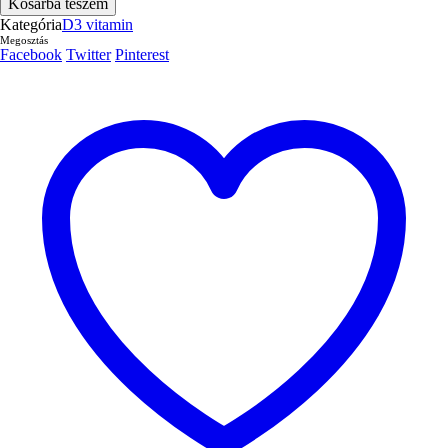
Kosárba teszem
20000
Kategória
D3 vitamin
IE,
Megosztás
90
Facebook
Twitter
Pinterest
kapszula
mennyiség