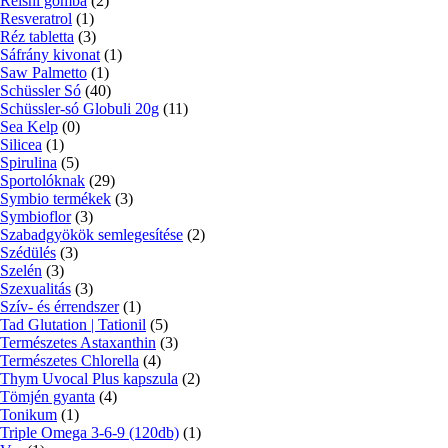
Reishi gomba
(2)
Resveratrol
(1)
Réz tabletta
(3)
Sáfrány kivonat
(1)
Saw Palmetto
(1)
Schüssler Só
(40)
Schüssler-só Globuli 20g
(11)
Sea Kelp
(0)
Silicea
(1)
Spirulina
(5)
Sportolóknak
(29)
Symbio termékek
(3)
Symbioflor
(3)
Szabadgyökök semlegesítése
(2)
Szédülés
(3)
Szelén
(3)
Szexualitás
(3)
Szív- és érrendszer
(1)
Tad Glutation | Tationil
(5)
Természetes Astaxanthin
(3)
Természetes Chlorella
(4)
Thym Uvocal Plus kapszula
(2)
Tömjén gyanta
(4)
Tonikum
(1)
Triple Omega 3-6-9 (120db)
(1)