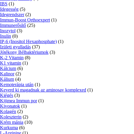
IBS
(1)
Idegesség
(5)
Idegrendszer
(2)
Immun-Boost Orthoexpert
(1)
Immunerősítő
(25)
Inozytol
(3)
Inulin
(0)
IP-6 (Inositol Hexaphosphate)
(1)
Izületi gyulladás
(37)
Jótékony Bélbaktériumok
(3)
K-2 Vitamin
(8)
K1 vitamin
(1)
Kálcium
(6)
Kalinor
(2)
Kálium
(4)
Kemoterápia után
(1)
Keverd ki magadnak az aminosav komplexed
(1)
Kiégés
(3)
Kijimea Immun por
(1)
Kivonatok
(1)
Kolagén
(2)
Koleszterin
(2)
Krém mánia
(10)
Kurkuma
(6)
L-Arginine
(1)