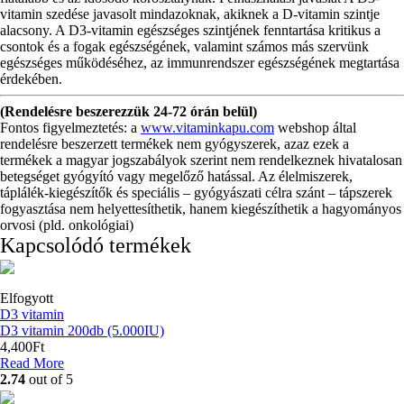
vitamin szedése javasolt mindazoknak, akiknek a D-vitamin szintje
alacsony. A D3-vitamin egészséges szintjének fenntartása kritikus a
csontok és a fogak egészségének, valamint számos más szervünk
egészséges működéséhez, az immunrendszer egészségének megtartása
érdekében.
(Rendelésre beszerezzük 24-72 órán belül)
Fontos figyelmeztetés: a
www.vitaminkapu.com
webshop által
rendelésre beszerzett termékek nem gyógyszerek, azaz ezek a
termékek a magyar jogszabályok szerint nem rendelkeznek hivatalosan
betegséget gyógyító vagy megelőző hatással. Az élelmiszerek,
táplálék-kiegészítők és speciális – gyógyászati célra szánt – tápszerek
fogyasztása nem helyettesíthetik, hanem kiegészíthetik a hagyományos
orvosi (pld. onkológiai)
Kapcsolódó termékek
Elfogyott
D3 vitamin
D3 vitamin 200db (5.000IU)
4,400
Ft
Read More
2.74
out of 5