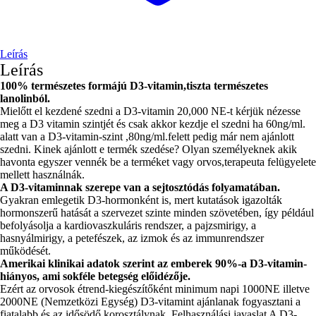
Leírás
Leírás
100% természetes formájú D3-vitamin,tiszta természetes
lanolinból.
Mielőtt el kezdené szedni a D3-vitamin 20,000 NE-t kérjük nézesse
meg a D3 vitamin szintjét és csak akkor kezdje el szedni ha 60ng/ml.
alatt van a D3-vitamin-szint ,80ng/ml.felett pedig már nem ajánlott
szedni. Kinek ajánlott e termék szedése? Olyan személyeknek akik
havonta egyszer vennék be a terméket vagy orvos,terapeuta felügyelete
mellett használnák.
A D3-vitaminnak szerepe van a sejtosztódás folyamatában.
Gyakran emlegetik D3-hormonként is, mert kutatások igazolták
hormonszerű hatását a szervezet szinte minden szövetében, így például
befolyásolja a kardiovaszkuláris rendszer, a pajzsmirigy, a
hasnyálmirigy, a petefészek, az izmok és az immunrendszer
működését.
Amerikai klinikai adatok szerint az emberek 90%-a D3-vitamin-
hiányos, ami sokféle betegség előidézője.
Ezért az orvosok étrend-kiegészítőként minimum napi 1000NE illetve
2000NE (Nemzetközi Egység) D3-vitamint ajánlanak fogyasztani a
fiatalabb és az idősödő korosztálynak. Felhasználási javaslat A D3-