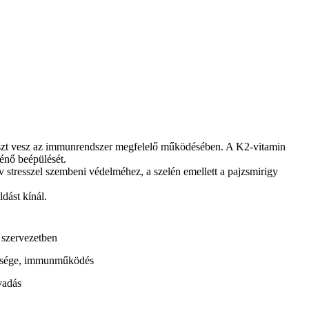
 részt vesz az immunrendszer megfelelő működésében. A K2-vitamin
ténő beépülését.
 stresszel szembeni védelméhez, a szelén emellett a pajzsmirigy
dást kínál.
 szervezetben
észsége, immunműködés
vadás