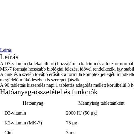
Leírás
Leírás
A D3-vitamin (kolekalciferol) hozzájárul a kalcium és a foszfor norm
MK-7 formája hosszabb biológiai felezési idővel rendelkezik, így stabila
A cink és a szelén tovább erősítik a formula komplex jellegét: mindket
megfelelő működésében is szerepet játszik.
A 90 tablettás kiszerelés napi 1 tablettás adagolás mellett körülbelül 
Hatóanyag-összetétel és funkciók
Hatóanyag
Mennyiség tablettánként
D3-vitamin
2000 IU (50 µg)
K2-vitamin (MK-7)
75 µg
Cink
3 mg