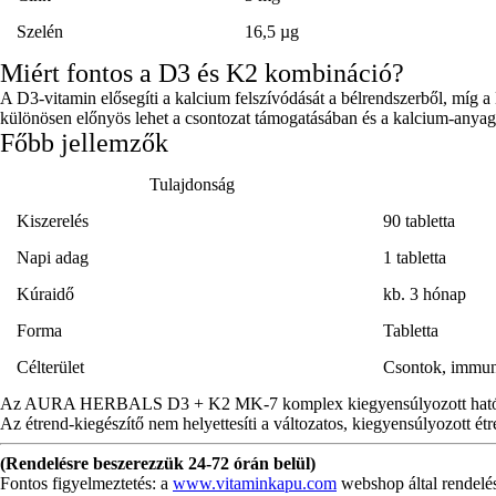
Szelén
16,5 µg
Miért fontos a D3 és K2 kombináció?
A D3-vitamin elősegíti a kalcium felszívódását a bélrendszerből, míg a
különösen előnyös lehet a csontozat támogatásában és a kalcium-anyag
Főbb jellemzők
Tulajdonság
Kiszerelés
90 tabletta
Napi adag
1 tabletta
Kúraidő
kb. 3 hónap
Forma
Tabletta
Célterület
Csontok, immun
Az AURA HERBALS D3 + K2 MK-7 komplex kiegyensúlyozott hatóanyag-a
Az étrend-kiegészítő nem helyettesíti a változatos, kiegyensúlyozott ét
(Rendelésre beszerezzük 24-72 órán belül)
Fontos figyelmeztetés: a
www.vitaminkapu.com
webshop által rendelé