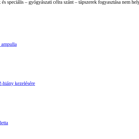
 és speciális – gyógyászati célra szánt – tápszerek fogyasztása nem hel
 ampulla
hiány kezelésére
etta