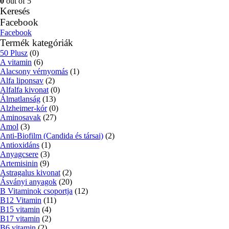
0
out of 5
Keresés
Facebook
Facebook
Termék kategóriák
50 Plusz
(0)
A vitamin
(6)
Alacsony vérnyomás
(1)
Alfa liponsav
(2)
Alfalfa kivonat
(0)
Álmatlanság
(13)
Alzheimer-kór
(0)
Aminosavak
(27)
Amol
(3)
Anti-Biofilm (Candida és társai)
(2)
Antioxidáns
(1)
Anyagcsere
(3)
Artemisinin
(9)
Astragalus kivonat
(2)
Ásványi anyagok
(20)
B Vitaminok csoportja
(12)
B12 Vitamin
(11)
B15 vitamin
(4)
B17 vitamin
(2)
B6 vitamin
(2)