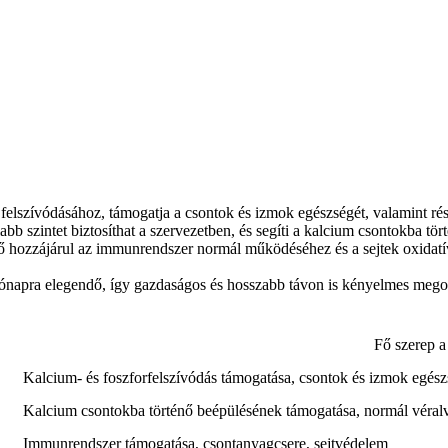
ál felszívódásához, támogatja a csontok és izmok egészségét, valamint
bb szintet biztosíthat a szervezetben, és segíti a kalcium csontokba tör
tő hozzájárul az immunrendszer normál működéséhez és a sejtek oxidatív
3 hónapra elegendő, így gazdaságos és hosszabb távon is kényelmes megol
Fő szerep a
Kalcium- és foszforfelszívódás támogatása, csontok és izmok eg
Kalcium csontokba történő beépülésének támogatása, normál véral
Immunrendszer támogatása, csontanyagcsere, sejtvédelem