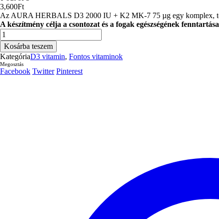
3,600
Ft
Az AURA HERBALS D3 2000 IU + K2 MK-7 75 µg egy komplex, több ható
A készítmény célja a csontozat és a fogak egészségének fenntartás
AURA
HERBALS
Kosárba teszem
D3-
Kategória
D3 vitamin
,
Fontos vitaminok
vitamin
Megosztás
(2000
Facebook
Twitter
Pinterest
NE)
+
K2mk7
+
cink
+
szelén
(90
tabletta)
mennyiség