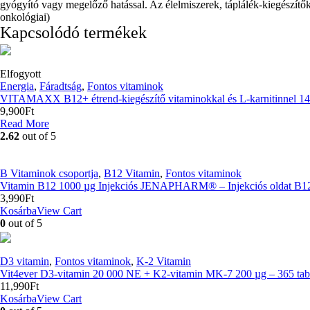
gyógyító vagy megelőző hatással. Az élelmiszerek, táplálék-kiegészítők
onkológiai)
Kapcsolódó termékek
Elfogyott
Energia
,
Fáradtság
,
Fontos vitaminok
VITAMAXX B12+ étrend-kiegészítő vitaminokkal és L-karnitinnel 14
9,900
Ft
Read More
2.62
out of 5
B Vitaminok csoportja
,
B12 Vitamin
,
Fontos vitaminok
Vitamin B12 1000 µg Injekciós JENAPHARM® – Injekciós oldat B12-
3,990
Ft
Kosárba
View Cart
0
out of 5
D3 vitamin
,
Fontos vitaminok
,
K-2 Vitamin
Vit4ever D3-vitamin 20 000 NE + K2-vitamin MK-7 200 µg – 365 tabl
11,990
Ft
Kosárba
View Cart