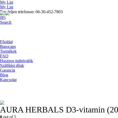
My List
My List
Rendeljen telefonon: 06-30-452-7803
0
Ft
Search
Főoldal
Basocaps
Termékek
FAQ
Hasznos tudnivalók
Szállítási díjak
Garancia
Blog
Kapcsolat
AURA HERBALS D3-vitamin (2000 
0
out of 5