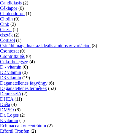
Candidiasis
(2)
Céklapor
(0)
Choleodoron
(1)
Cholin
(0)
Cink
(2)
Ciszta
(2)
ciszták
(2)
Cortisol
(1)
Csináld magadnak az ideális aminosav variációd
(8)
Csontozat
(0)
Csontritkulás
(0)
Cukorbetegség
(4)
D - vitamin
(0)
D2 vitamin
(0)
D3 vitamin
(19)
Daganatellenes fagyöngy
(6)
Daganatellenes termékek
(52)
Depresszió
(2)
DHEA
(11)
Diéta
(4)
DMSO
(8)
Dr. Loges
(2)
E vitamin
(1)
Echinacea koncentrátum
(2)
Effortil Tropfen
(2)