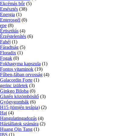
Ekcémás bőr
(5)
Emésztés
(38)
Energia
(1)
Enterosgél
(0)
epe
(8)
Értisztítás
(4)
Érzéstelenítés
(6)
Fahéj
(1)
Fáradtság
(5)
Floradix
(1)
Fogak
(0)
Fokhagyma kapszula
(1)
Fontos vitaminok
(19)
Fűben-fában orvosság
(4)
Galacordin Forte
(1)
gerinc izületek
(3)
Ginkgo Biloba
(0)
Glutén közömbösítő
(3)
Gyógygombák
(6)
H15 (tömjén terápia)
(2)
Haj
(4)
Hangulatingadozás
(4)
Háziállatok számára
(2)
Huang Qin Tang
(1)
IBS
(1)