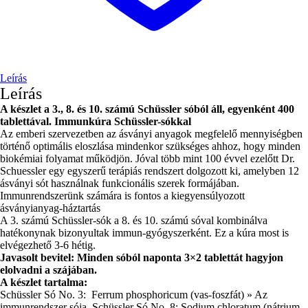
Leírás
Leírás
A készlet a 3., 8. és 10. számú Schüssler sóból áll, egyenként 400
tablettával. Immunkúra Schüssler-sókkal
Az emberi szervezetben az ásványi anyagok megfelelő mennyiségben
történő optimális eloszlása ​​mindenkor szükséges ahhoz, hogy minden
biokémiai folyamat működjön. Jóval több mint 100 évvel ezelőtt Dr.
Schuessler egy egyszerű terápiás rendszert dolgozott ki, amelyben 12
ásványi sót használnak funkcionális szerek formájában.
Immunrendszerünk számára is fontos a kiegyensúlyozott
ásványianyag-háztartás
A 3. számú Schüssler-sók a 8. és 10. számú sóval kombinálva
hatékonynak bizonyultak immun-gyógyszerként. Ez a kúra most is
elvégezhető 3-6 hétig.
Javasolt bevitel: Minden sóból naponta 3×2 tablettát hagyjon
elolvadni a szájában.
A készlet tartalma:
Schüssler Só No. 3: Ferrum phosphoricum (vas-foszfát) » Az
immunrendszer sója. Schüssler Só No. 8: Sodium chloratum (nátrium-