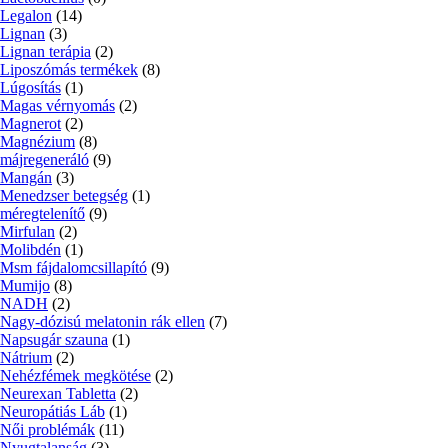
Legalon
(14)
Lignan
(3)
Lignan terápia
(2)
Liposzómás termékek
(8)
Lúgosítás
(1)
Magas vérnyomás
(2)
Magnerot
(2)
Magnézium
(8)
májregeneráló
(9)
Mangán
(3)
Menedzser betegség
(1)
méregtelenítő
(9)
Mirfulan
(2)
Molibdén
(1)
Msm fájdalomcsillapító
(9)
Mumijo
(8)
NADH
(2)
Nagy-dózisú melatonin rák ellen
(7)
Napsugár szauna
(1)
Nátrium
(2)
Nehézfémek megkötése
(2)
Neurexan Tabletta
(2)
Neuropátiás Láb
(1)
Női problémák
(11)
Nyugtalanság
(3)