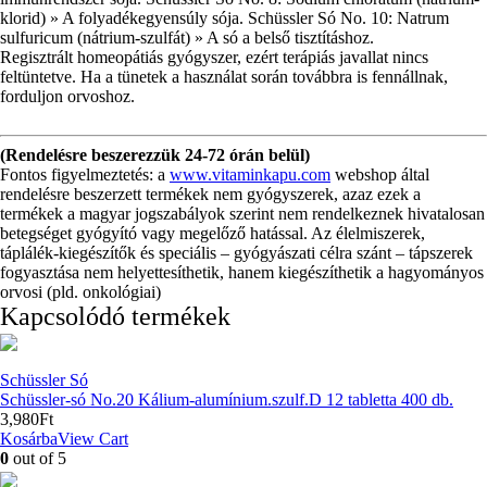
klorid) » A folyadékegyensúly sója. Schüssler Só No. 10: Natrum
sulfuricum (nátrium-szulfát) » A só a belső tisztításhoz.
Regisztrált homeopátiás gyógyszer, ezért terápiás javallat nincs
feltüntetve. Ha a tünetek a használat során továbbra is fennállnak,
forduljon orvoshoz.
(Rendelésre beszerezzük 24-72 órán belül)
Fontos figyelmeztetés: a
www.vitaminkapu.com
webshop által
rendelésre beszerzett termékek nem gyógyszerek, azaz ezek a
termékek a magyar jogszabályok szerint nem rendelkeznek hivatalosan
betegséget gyógyító vagy megelőző hatással. Az élelmiszerek,
táplálék-kiegészítők és speciális – gyógyászati célra szánt – tápszerek
fogyasztása nem helyettesíthetik, hanem kiegészíthetik a hagyományos
orvosi (pld. onkológiai)
Kapcsolódó termékek
Schüssler Só
Schüssler-só No.20 Kálium-alumínium.szulf.D 12 tabletta 400 db.
3,980
Ft
Kosárba
View Cart
0
out of 5