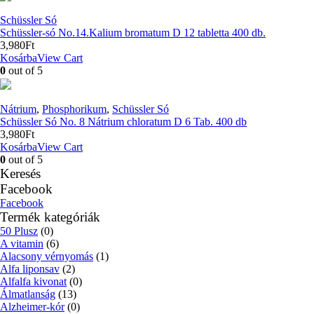
Schüssler Só
Schüssler-só No.14.Kalium bromatum D 12 tabletta 400 db.
3,980
Ft
Kosárba
View Cart
0
out of 5
Nátrium
,
Phosphorikum
,
Schüssler Só
Schüssler Só No. 8 Nátrium chloratum D 6 Tab. 400 db
3,980
Ft
Kosárba
View Cart
0
out of 5
Keresés
Facebook
Facebook
Termék kategóriák
50 Plusz
(0)
A vitamin
(6)
Alacsony vérnyomás
(1)
Alfa liponsav
(2)
Alfalfa kivonat
(0)
Álmatlanság
(13)
Alzheimer-kór
(0)