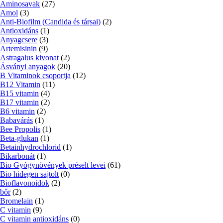
Aminosavak
(27)
Amol
(3)
Anti-Biofilm (Candida és társai)
(2)
Antioxidáns
(1)
Anyagcsere
(3)
Artemisinin
(9)
Astragalus kivonat
(2)
Ásványi anyagok
(20)
B Vitaminok csoportja
(12)
B12 Vitamin
(11)
B15 vitamin
(4)
B17 vitamin
(2)
B6 vitamin
(2)
Babavárás
(1)
Bee Propolis
(1)
Beta-glukan
(1)
Betainhydrochlorid
(1)
Bikarbonát
(1)
Bio Gyógynövények préselt levei
(61)
Bio hidegen sajtolt
(0)
Bioflavonoidok
(2)
bőr
(2)
Bromelain
(1)
C vitamin
(9)
C vitamin antioxidáns
(0)