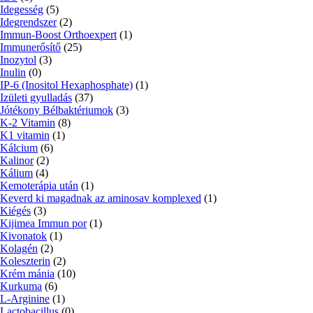
Idegesség
(5)
Idegrendszer
(2)
Immun-Boost Orthoexpert
(1)
Immunerősítő
(25)
Inozytol
(3)
Inulin
(0)
IP-6 (Inositol Hexaphosphate)
(1)
Izületi gyulladás
(37)
Jótékony Bélbaktériumok
(3)
K-2 Vitamin
(8)
K1 vitamin
(1)
Kálcium
(6)
Kalinor
(2)
Kálium
(4)
Kemoterápia után
(1)
Keverd ki magadnak az aminosav komplexed
(1)
Kiégés
(3)
Kijimea Immun por
(1)
Kivonatok
(1)
Kolagén
(2)
Koleszterin
(2)
Krém mánia
(10)
Kurkuma
(6)
L-Arginine
(1)
Lactobacillus
(0)