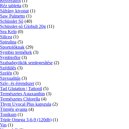
Resveratrol
(1)
Réz tabletta
(3)
Sáfrány kivonat
(1)
Saw Palmetto
(1)
Schüssler Só
(40)
Schüssler-só Globuli 20g
(11)
Sea Kelp
(0)
Silicea
(1)
Spirulina
(5)
Sportolóknak
(29)
Symbio termékek
(3)
Symbioflor
(3)
Szabadgyökök semlegesítése
(2)
Szédülés
(3)
Szelén
(3)
Szexualitás
(3)
Szív- és érrendszer
(1)
Tad Glutation | Tationil
(5)
Természetes Astaxanthin
(3)
Természetes Chlorella
(4)
Thym Uvocal Plus kapszula
(2)
Tömjén gyanta
(4)
Tonikum
(1)
Triple Omega 3-6-9 (120db)
(1)
Vas
(1)