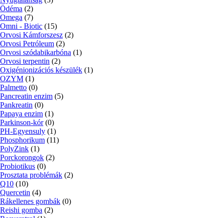
Ödéma
(2)
Omega
(7)
Omni - Biotic
(15)
Orvosi Kámforszesz
(2)
Orvosi Petróleum
(2)
Orvosi szódabikarbóna
(1)
Orvosi terpentin
(2)
Oxigénionizációs készülék
(1)
OZYM
(1)
Palmetto
(0)
Pancreatin enzim
(5)
Pankreatin
(0)
Papaya enzim
(1)
Parkinson-kór
(0)
PH-Egyensuly
(1)
Phosphorikum
(11)
PolyZink
(1)
Porckorongok
(2)
Probiotikus
(0)
Prosztata problémák
(2)
Q10
(10)
Quercetin
(4)
Rákellenes gombák
(0)
Reishi gomba
(2)