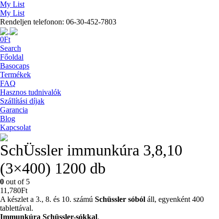
My List
My List
Rendeljen telefonon: 06-30-452-7803
0
Ft
Search
Főoldal
Basocaps
Termékek
FAQ
Hasznos tudnivalók
Szállítási díjak
Garancia
Blog
Kapcsolat
SchÜssler immunkúra 3,8,10
(3×400) 1200 db
0
out of 5
11,780
Ft
A készlet a 3., 8. és 10. számú
Schüssler sóból
áll, egyenként 400
tablettával.
Immunkúra Schüssler-sókkal
.