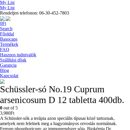
My List
My List
Rendeljen telefonon: 06-30-452-7803
0
Ft
Search
Főoldal
Basocaps
Termékek
FAQ
Hasznos tudnivalók
Szállítási díjak
Garancia
Blog
Kapcsolat
Schüssler-só No.19 Cuprum
arsenicosum D 12 tabletta 400db.
0
out of 5
3,980
Ft
A Schüssler-sók a terápia azon speciális típusai közé tartoznak,
amelyek nem felelnek meg a hagyományos orvoslás normáinak.
Ferrum phosphoricum: az immunrendszer sója. Biokémia Dr.