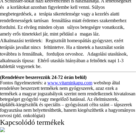
A Schüssler-sókat házi kedvenceinél is használhatja. A lehetőségeket
és a korlátokat azonban figyelembe kell venni. Súlyos
megbetegedések, a terápia sikertelensége vagy a kezelés alatti
rendellenességek tartósan fennállása miatt érdemes szakemberhez
fordulni. Ez elvileg minden olyan súlyos betegségre vonatkozik,
amely erős tünetekkel jár, mint például a magas láz.
Alkalmazási területek: Regisztrált homeopátiás gyógyszer, ezért
terápiás javallat nincs feltüntetve. Ha a tünetek a használat során
továbbra is fennállnak, forduljon orvoshoz. Adagolási utasítások,
alkalmazás típusa: Eltérő utasítás hiányában a felnőttek napi 1-3
tablettát vegyenek be.
(Rendelésre beszerezzük 24-72 órán belül)
Fontos figyelmeztetés: a
www.vitaminkapu.com
webshop által
rendelésre beszerzett termékek nem gyógyszerek, azaz ezek a
termékek a magyar jogszabályok szerint nem rendelkeznek hivatalosan
betegséget gyógyító vagy megelőző hatással. Az élelmiszerek,
táplálék-kiegészítők és speciális – gyógyászati célra szánt – tápszerek
fogyasztása nem helyettesíthetik, hanem kiegészíthetik a hagyományos
orvosi (pld. onkológiai)
Kapcsolódó termékek