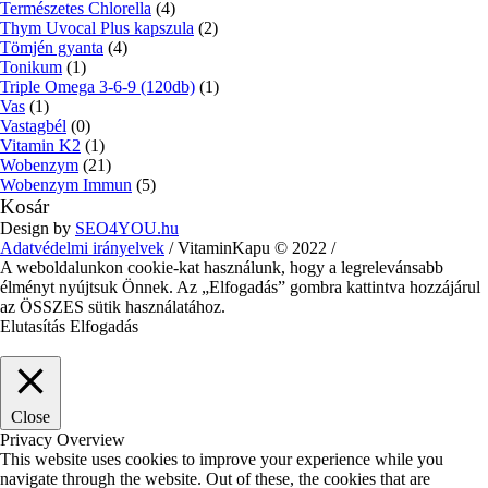
Természetes Chlorella
(4)
Thym Uvocal Plus kapszula
(2)
Tömjén gyanta
(4)
Tonikum
(1)
Triple Omega 3-6-9 (120db)
(1)
Vas
(1)
Vastagbél
(0)
Vitamin K2
(1)
Wobenzym
(21)
Wobenzym Immun
(5)
Kosár
Design by
SEO4YOU.hu
Adatvédelmi irányelvek
/ VitaminKapu © 2022 /
A weboldalunkon cookie-kat használunk, hogy a legrelevánsabb
élményt nyújtsuk Önnek. Az „Elfogadás” gombra kattintva hozzájárul
az ÖSSZES sütik használatához.
Elutasítás
Elfogadás
Close
Privacy Overview
This website uses cookies to improve your experience while you
navigate through the website. Out of these, the cookies that are