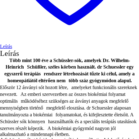
Leírás
Leírás
Több mint 100 éve a Schüssler-sók, amelyek Dr. Wilhelm-
Heinrich Schüßler, széles körben használt. dr Schuessler egy
egyszerű terápiás rendszer létrehozását tűzte ki célul, amely a
homeopátiától eltérően nem több száz gyógymódon alapul.
Először 12 ásványi sót hozott létre, amelyeket funkcionális szereknek
nevezett. Az emberi szervezetben az összes biokémiai folyamat
optimális működéséhez szükséges az ásványi anyagok megfelelő
mennyiségben történő megfelelő elosztása. dr Schuessler alaposan
tanulmányozta a biokémiai folyamatokat, és kifejlesztette életsóit. A
Schüssler sók könnyen használhatók és a speciális terápiás utasítások
szerves részét képezik. A biokémiai gyógymód nagyon jól
alkalmazható a mindennapi életben.