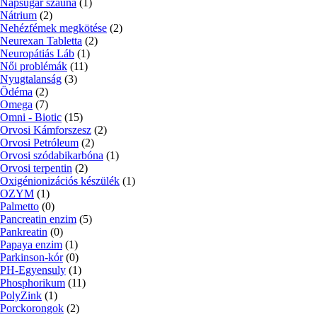
Napsugár szauna
(1)
Nátrium
(2)
Nehézfémek megkötése
(2)
Neurexan Tabletta
(2)
Neuropátiás Láb
(1)
Női problémák
(11)
Nyugtalanság
(3)
Ödéma
(2)
Omega
(7)
Omni - Biotic
(15)
Orvosi Kámforszesz
(2)
Orvosi Petróleum
(2)
Orvosi szódabikarbóna
(1)
Orvosi terpentin
(2)
Oxigénionizációs készülék
(1)
OZYM
(1)
Palmetto
(0)
Pancreatin enzim
(5)
Pankreatin
(0)
Papaya enzim
(1)
Parkinson-kór
(0)
PH-Egyensuly
(1)
Phosphorikum
(11)
PolyZink
(1)
Porckorongok
(2)