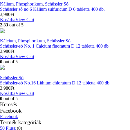
Kálium
,
Phosphorikum
,
Schüssler Só
Schüssler só no.6 Kálium sulfuricum D 6 tabletta 400 db.
3,980
Ft
Kosárba
View Cart
2.33
out of 5
Kálcium
,
Phosphorikum
,
Schüssler Só
Schüssler-só No. 1 Calcium fluoratum D 12 tabletta 400 db
3,980
Ft
Kosárba
View Cart
0
out of 5
Schüssler Só
Schüssler-só No.16 Lithium chloratum D 12 tabletta 400 db.
3,980
Ft
Kosárba
View Cart
0
out of 5
Keresés
Facebook
Facebook
Termék kategóriák
50 Plusz
(0)