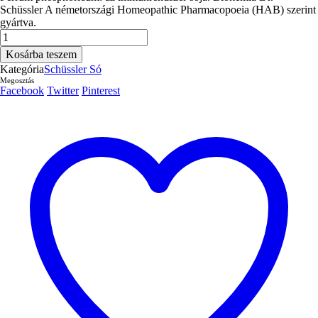
Schüssler A németországi Homeopathic Pharmacopoeia (HAB) szerint
gyártva.
Schüssler-
só
Kosárba teszem
No.19
Kategória
Schüssler Só
Cuprum
Megosztás
arsenicosum
Facebook
Twitter
Pinterest
D
12
tabletta
400db.
mennyiség