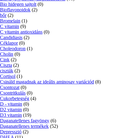
Bio hidegen sajtolt
(0)
Bioflavonoidok
(2)
bőr
(2)
Bromelain
(1)
C vitamin
(9)
C vitamin antioxidáns
(0)
Candidiasis
(2)
Céklapor
(0)
Choleodoron
(1)
Cholin
(0)
Cink
(2)
Ciszta
(2)
ciszták
(2)
Cortisol
(1)
Csináld magadnak az ideális aminosav variációd
(8)
Csontozat
(0)
Csontritkulás
(0)
Cukorbetegség
(4)
D - vitamin
(0)
D2 vitamin
(0)
D3 vitamin
(19)
Daganatellenes fagyöngy
(6)
Daganatellenes termékek
(52)
Depresszió
(2)
DHEA
(11)