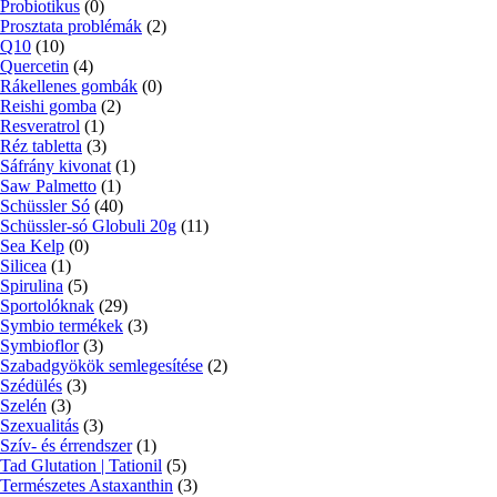
Probiotikus
(0)
Prosztata problémák
(2)
Q10
(10)
Quercetin
(4)
Rákellenes gombák
(0)
Reishi gomba
(2)
Resveratrol
(1)
Réz tabletta
(3)
Sáfrány kivonat
(1)
Saw Palmetto
(1)
Schüssler Só
(40)
Schüssler-só Globuli 20g
(11)
Sea Kelp
(0)
Silicea
(1)
Spirulina
(5)
Sportolóknak
(29)
Symbio termékek
(3)
Symbioflor
(3)
Szabadgyökök semlegesítése
(2)
Szédülés
(3)
Szelén
(3)
Szexualitás
(3)
Szív- és érrendszer
(1)
Tad Glutation | Tationil
(5)
Természetes Astaxanthin
(3)