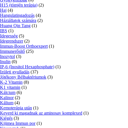
H15 (tömjén terápia)
(2)
Haj
(4)
Hangulatingadozás
(4)
Háziállatok számára
(2)
Huang Qin Tang
(1)
IBS
(1)
Idegesség
(5)
Idegrendszer
(2)
Immun-Boost Orthoexpert
(1)
Immunerősítő
(25)
Inozytol
(3)
Inulin
(0)
IP-6 (Inositol Hexaphosphate)
(1)
Izületi gyulladás
(37)
Jótékony Bélbaktériumok
(3)
K-2 Vitamin
(8)
K1 vitamin
(1)
Kálcium
(6)
Kalinor
(2)
Kálium
(4)
Kemoterápia után
(1)
Keverd ki magadnak az aminosav komplexed
(1)
Kiégés
(3)
Kijimea Immun por
(1)