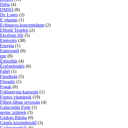
Diéta
(4)
DMSO
(8)
Dr. Loges
(2)
E vitamin
(1)
Echinacea koncentrátum
(2)
Effortil Tropfen
(2)
Ekcémás bőr
(5)
Emésztés
(38)
Energia
(1)
Enterosgél
(0)
epe
(8)
Értisztítás
(4)
Érzéstelenítés
(6)
Fahéj
(1)
Fáradtság
(5)
Floradix
(1)
Fogak
(0)
Fokhagyma kapszula
(1)
Fontos vitaminok
(19)
Fűben-fában orvosság
(4)
Galacordin Forte
(1)
gerinc izületek
(3)
Ginkgo Biloba
(0)
Glutén közömbösítő
(3)
Gyógygombák
(6)