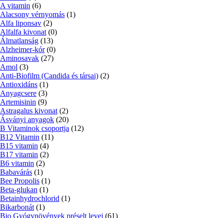
A vitamin
(6)
Alacsony vérnyomás
(1)
Alfa liponsav
(2)
Alfalfa kivonat
(0)
Álmatlanság
(13)
Alzheimer-kór
(0)
Aminosavak
(27)
Amol
(3)
Anti-Biofilm (Candida és társai)
(2)
Antioxidáns
(1)
Anyagcsere
(3)
Artemisinin
(9)
Astragalus kivonat
(2)
Ásványi anyagok
(20)
B Vitaminok csoportja
(12)
B12 Vitamin
(11)
B15 vitamin
(4)
B17 vitamin
(2)
B6 vitamin
(2)
Babavárás
(1)
Bee Propolis
(1)
Beta-glukan
(1)
Betainhydrochlorid
(1)
Bikarbonát
(1)
Bio Gyógynövények préselt levei
(61)