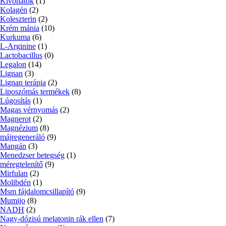
Kivonatok
(1)
Kolagén
(2)
Koleszterin
(2)
Krém mánia
(10)
Kurkuma
(6)
L-Arginine
(1)
Lactobacillus
(0)
Legalon
(14)
Lignan
(3)
Lignan terápia
(2)
Liposzómás termékek
(8)
Lúgosítás
(1)
Magas vérnyomás
(2)
Magnerot
(2)
Magnézium
(8)
májregeneráló
(9)
Mangán
(3)
Menedzser betegség
(1)
méregtelenítő
(9)
Mirfulan
(2)
Molibdén
(1)
Msm fájdalomcsillapító
(9)
Mumijo
(8)
NADH
(2)
Nagy-dózisú melatonin rák ellen
(7)