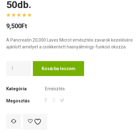
50db.
9,500
Ft
A Pancreatin 20,000 Laves Microt emésztési zavarok kezelésére
ajánlott amelyet a csökkentett hasnyálmirigy-funkció okozza.
Kosárba teszem
Kategória
Emésztés
Megosztás