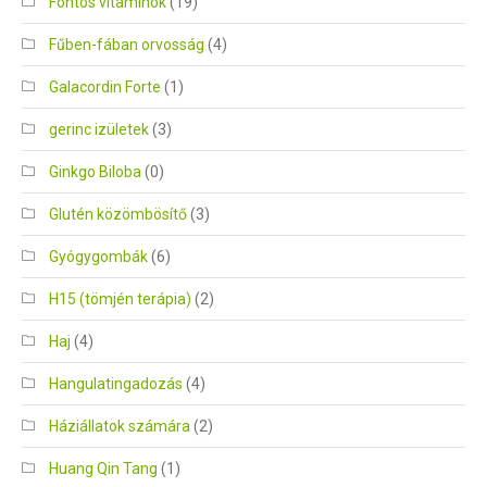
Fontos vitaminok
(19)
Fűben-fában orvosság
(4)
Galacordin Forte
(1)
gerinc izületek
(3)
Ginkgo Biloba
(0)
Glutén közömbösítő
(3)
Gyógygombák
(6)
H15 (tömjén terápia)
(2)
Haj
(4)
Hangulatingadozás
(4)
Háziállatok számára
(2)
Huang Qin Tang
(1)