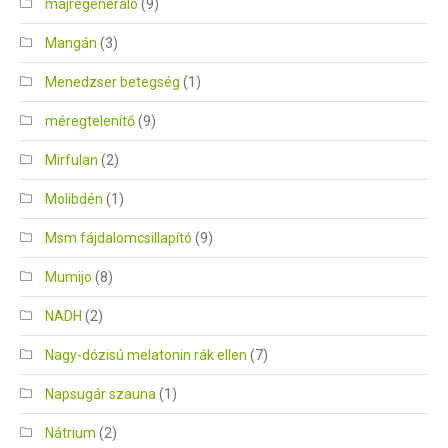
májregeneráló
(9)
Mangán
(3)
Menedzser betegség
(1)
méregtelenítő
(9)
Mirfulan
(2)
Molibdén
(1)
Msm fájdalomcsillapító
(9)
Mumijo
(8)
NADH
(2)
Nagy-dózisú melatonin rák ellen
(7)
Napsugár szauna
(1)
Nátrium
(2)