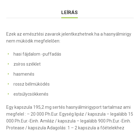
LEÍRÁS
Ezek az emésztési zavarok jelentkezhetnek ha a hasnyálmirigy
nem müködik megfelelően:
hasi fájdalom -puffadás
zsíros széklet
hasmenés
rossz bélmüködés
estsúlycsökkenés
Egy kapszula 195,2 mg sertés hasnyálmirigyport tartalmaz ami
megfelel : – 20 000 Ph.Eur. Egység lipáz / kapszula – legalább 15
000 Ph.Eur.-Einh. Amiláz / kapszula – legalább 900 Ph.Eur.-Einh.
Protease / kapszula Adagolás: 1 – 2 kapszula a főételekhez