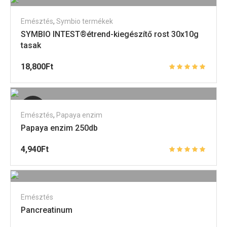
Emésztés
,
Symbio termékek
SYMBIO INTEST®étrend-kiegészítő rost 30x10g
tasak
18,800
Ft
Elfogyott
Emésztés
,
Papaya enzim
Papaya enzim 250db
4,940
Ft
Emésztés
Pancreatinum