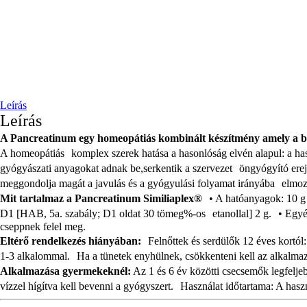
Leírás
Leírás
A Pancreatinum egy homeopátiás kombinált készítmény amely a bio
A homeopátiás komplex szerek hatása a hasonlóság elvén alapul: a has
gyógyászati anyagokat adnak be,serkentik a szervezet öngyógyító erej
meggondolja magát a javulás és a gyógyulási folyamat irányába elmoz
Mit tartalmaz a Pancreatinum Similiaplex®
• A hatóanyagok: 10 g 
D1 [HAB, 5a. szabály; D1 oldat 30 tömeg%-os etanollal] 2 g. • Egyéb
cseppnek felel meg.
Eltérő rendelkezés hiányában:
Felnőttek és serdülők 12 éves kortól
1-3 alkalommal. Ha a tünetek enyhülnek, csökkenteni kell az alkalmaz
Alkalmazása gyermekeknél:
Az 1 és 6 év közötti csecsemők legfelj
vízzel hígítva kell bevenni a gyógyszert. Használat időtartama: A hasz