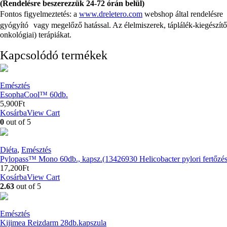
(Rendelésre beszerezzük 24-72 órán belül)
Fontos figyelmeztetés: a
www.dreletero.com
webshop által rendelésre 
gyógyító vagy megelőző hatással. Az élelmiszerek, táplálék-kiegészítő
onkológiai) terápiákat.
Kapcsolódó termékek
Emésztés
EsophaCool™ 60db.
5,900
Ft
Kosárba
View Cart
0
out of 5
Diéta
,
Emésztés
Pylopass™ Mono 60db., kapsz.(13426930 Helicobacter pylori fertőzés 
17,200
Ft
Kosárba
View Cart
2.63
out of 5
Emésztés
Kijimea Reizdarm 28db.kapszula