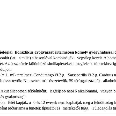
lógiai holisztikus gyógyászat értelmében komoly gyógyhatással b
onlót (lat. similia) a hasonlóval kombinálják. vegyileg kezelt. A ho
ét. Az összetétele különböző similiaplexeket a megfelelő tünetekhez 
duljon.
(= 11 ml) tartalmaz: Condurango Ø 2 g, Sarsaparilla Ø 2 g, Carduus
 összetevők: Nincsenek más összetevők. 59 térfogatszázalék alkoholt
: Akut állapotban félóránként, legfeljebb napi 6 alkalommal, vegyen
ás gyakoriságát.
ebb a felét kapják, a 6 és 12 évesek nem kaphatják meg a felnőtt ad
nálat időtartama a tünetek típusától és mértékétől függ. Túladagolás t