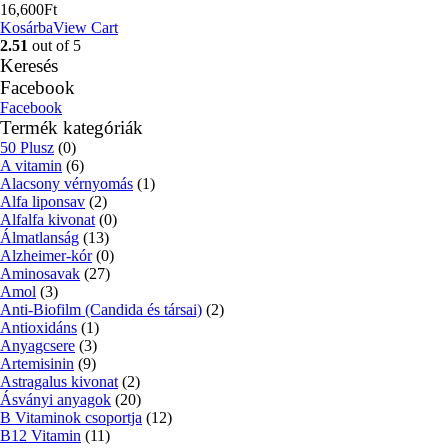
16,600
Ft
Kosárba
View Cart
2.51
out of 5
Keresés
Facebook
Facebook
Termék kategóriák
50 Plusz
(0)
A vitamin
(6)
Alacsony vérnyomás
(1)
Alfa liponsav
(2)
Alfalfa kivonat
(0)
Álmatlanság
(13)
Alzheimer-kór
(0)
Aminosavak
(27)
Amol
(3)
Anti-Biofilm (Candida és társai)
(2)
Antioxidáns
(1)
Anyagcsere
(3)
Artemisinin
(9)
Astragalus kivonat
(2)
Ásványi anyagok
(20)
B Vitaminok csoportja
(12)
B12 Vitamin
(11)