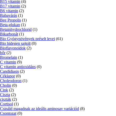
B15 vitamin
(4)
B17 vitamin
(2)
B6 vitamin
(2)
Babavárás
(1)
Bee Propolis
(1)
Beta-glukan
(1)
Betainhydrochlorid
(1)
Bikarbonát
(1)
Bio Gyógynövények préselt levei
(61)
Bio hidegen sajtolt
(0)
Bioflavonoidok
(2)
bőr
(2)
Bromelain
(1)
C vitamin
(9)
C vitamin antioxidáns
(0)
Candidiasis
(2)
Céklapor
(0)
Choleodoron
(1)
Cholin
(0)
Cink
(2)
Ciszta
(2)
ciszták
(2)
Cortisol
(1)
Csináld magadnak az ideális aminosav variációd
(8)
Csontozat
(0)