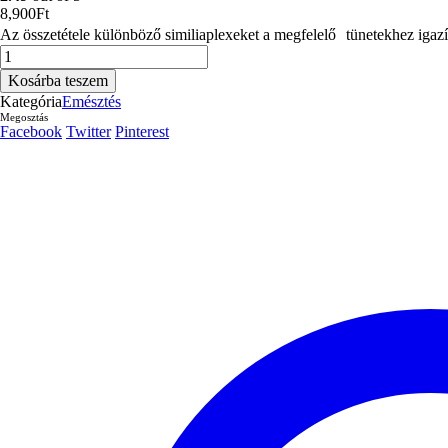
8,900
Ft
Az összetétele különböző similiaplexeket a megfelelő tünetekhez iga
Pancreatinum
mennyiség
Kosárba teszem
Kategória
Emésztés
Megosztás
Facebook
Twitter
Pinterest