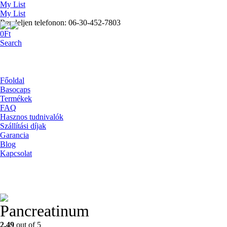
My List
My List
Rendeljen telefonon: 06-30-452-7803
0
Ft
Search
Főoldal
Basocaps
Termékek
FAQ
Hasznos tudnivalók
Szállítási díjak
Garancia
Blog
Kapcsolat
Pancreatinum
2.49
out of 5