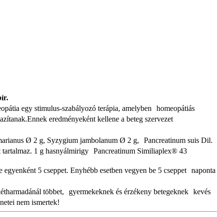
ír.
meopátia egy stimulus-szabályozó terápia, amelyben homeopátiás
igazítanak.Ennek eredményeként kellene a beteg szervezet
 marianus Ø 2 g, Syzygium jambolanum Ø 2 g, Pancreatinum suis Dil.
 tartalmaz. 1 g hasnyálmirigy Pancreatinum Similiaplex® 43
 be egyenként 5 cseppet. Enyhébb esetben vegyen be 5 cseppet naponta
ag kétharmadánál többet, gyermekeknek és érzékeny betegeknek kevés
ünetei nem ismertek!