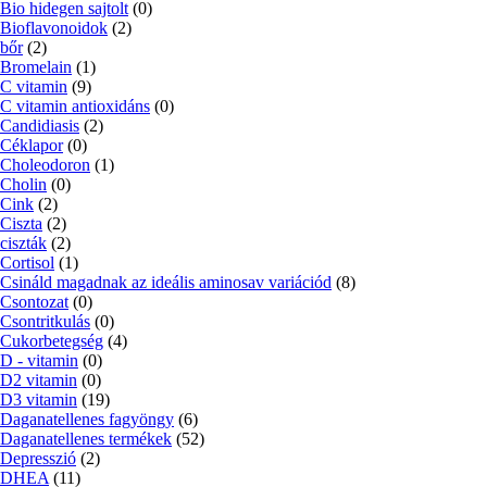
Bio hidegen sajtolt
(0)
Bioflavonoidok
(2)
bőr
(2)
Bromelain
(1)
C vitamin
(9)
C vitamin antioxidáns
(0)
Candidiasis
(2)
Céklapor
(0)
Choleodoron
(1)
Cholin
(0)
Cink
(2)
Ciszta
(2)
ciszták
(2)
Cortisol
(1)
Csináld magadnak az ideális aminosav variációd
(8)
Csontozat
(0)
Csontritkulás
(0)
Cukorbetegség
(4)
D - vitamin
(0)
D2 vitamin
(0)
D3 vitamin
(19)
Daganatellenes fagyöngy
(6)
Daganatellenes termékek
(52)
Depresszió
(2)
DHEA
(11)