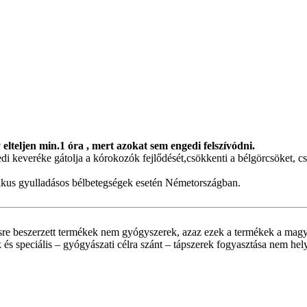
 elteljen min.1 óra , mert azokat sem engedi felszívódni.
i keveréke gátolja a kórokozók fejlődését,csökkenti a bélgörcsöket, cs
nikus gyulladásos bélbetegségek esetén Németországban.
sre beszerzett termékek nem gyógyszerek, azaz ezek a termékek a magy
 és speciális – gyógyászati célra szánt – tápszerek fogyasztása nem hel