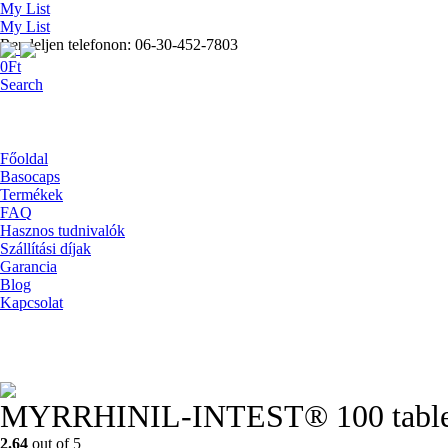
My List
My List
Rendeljen telefonon: 06-30-452-7803
0
Ft
Search
Főoldal
Basocaps
Termékek
FAQ
Hasznos tudnivalók
Szállítási díjak
Garancia
Blog
Kapcsolat
MYRRHINIL-INTEST® 100 table
2.64
out of 5