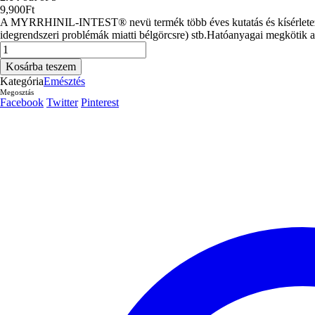
9,900
Ft
A MYRRHINIL-INTEST® nevü termék több éves kutatás és kísérletezés er
idegrendszeri problémák miatti bélgörcsre) stb.Hatóanyagai megkötik a
MYRRHINIL-
INTEST®
Kosárba teszem
100
Kategória
Emésztés
tabletta
Megosztás
mennyiség
Facebook
Twitter
Pinterest