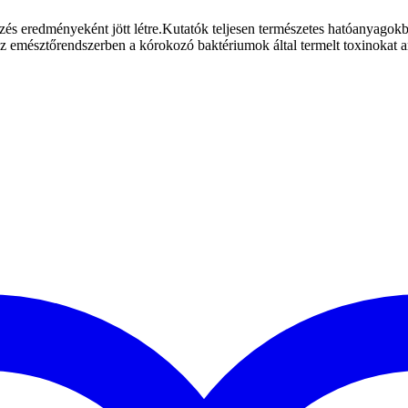
edményeként jött létre.Kutatók teljesen természetes hatóanyagokból m
z emésztőrendszerben a kórokozó baktériumok által termelt toxinokat a