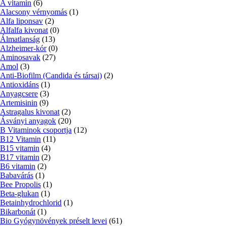
A vitamin
(6)
Alacsony vérnyomás
(1)
Alfa liponsav
(2)
Alfalfa kivonat
(0)
Álmatlanság
(13)
Alzheimer-kór
(0)
Aminosavak
(27)
Amol
(3)
Anti-Biofilm (Candida és társai)
(2)
Antioxidáns
(1)
Anyagcsere
(3)
Artemisinin
(9)
Astragalus kivonat
(2)
Ásványi anyagok
(20)
B Vitaminok csoportja
(12)
B12 Vitamin
(11)
B15 vitamin
(4)
B17 vitamin
(2)
B6 vitamin
(2)
Babavárás
(1)
Bee Propolis
(1)
Beta-glukan
(1)
Betainhydrochlorid
(1)
Bikarbonát
(1)
Bio Gyógynövények préselt levei
(61)