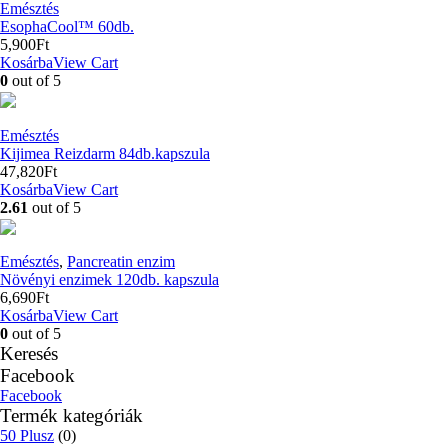
Emésztés
EsophaCool™ 60db.
5,900
Ft
Kosárba
View Cart
0
out of 5
Emésztés
Kijimea Reizdarm 84db.kapszula
47,820
Ft
Kosárba
View Cart
2.61
out of 5
Emésztés
,
Pancreatin enzim
Növényi enzimek 120db. kapszula
6,690
Ft
Kosárba
View Cart
0
out of 5
Keresés
Facebook
Facebook
Termék kategóriák
50 Plusz
(0)