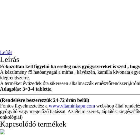
Leírás
Leírás
Fokozottan kell figyelni ha esetleg más gyógyszereket is szed , hogy
A készítmény fő hatóanyagai a mirha , kávészén, kamilla kivonata egyed
idegrendszerre.
A terméket évtizedek óta sikeresen alkalmazzák emésztőrendszeri,kró
Adagolás: 3×3-4 tabletta
(Rendelésre beszerezzük 24-72 órán belül)
Fontos figyelmeztetés: a
www.vitaminkapu.com
webshop által rendelé
gyógyító vagy megelőző hatással. Az élelmiszerek, táplálék-kiegészítők
onkológiai)
Kapcsolódó termékek