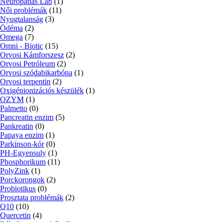
Neuropátiás Láb
(1)
Női problémák
(11)
Nyugtalanság
(3)
Ödéma
(2)
Omega
(7)
Omni - Biotic
(15)
Orvosi Kámforszesz
(2)
Orvosi Petróleum
(2)
Orvosi szódabikarbóna
(1)
Orvosi terpentin
(2)
Oxigénionizációs készülék
(1)
OZYM
(1)
Palmetto
(0)
Pancreatin enzim
(5)
Pankreatin
(0)
Papaya enzim
(1)
Parkinson-kór
(0)
PH-Egyensuly
(1)
Phosphorikum
(11)
PolyZink
(1)
Porckorongok
(2)
Probiotikus
(0)
Prosztata problémák
(2)
Q10
(10)
Quercetin
(4)