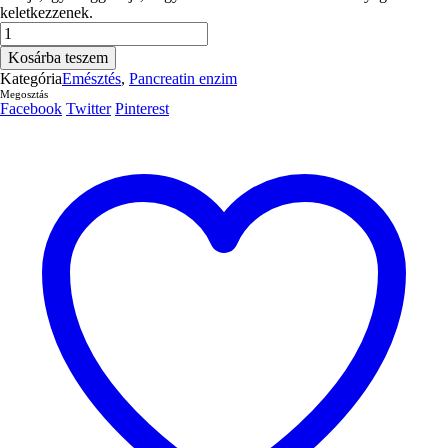
keletkezzenek.
Növényi
enzimek
Kosárba teszem
120db.
Kategória
Emésztés
,
Pancreatin enzim
kapszula
Megosztás
mennyiség
Facebook
Twitter
Pinterest