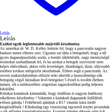
Leírás
Leírás
Ezáltal egyik legfontosabb májvédő készítmény.
Az amerikai dr. W. D. Kelley fedezte fel, hogy a pancreatin nagyon
hatásos tumor ellenes szer. Ugyanis azt látta a betegeinél, hogy a túl
gyors daganatpusztulás során, a bomló rákfehérjék, nagy mennyiségű
toxinokat szabadítanak fel, és ha azokat a betegek szervezete nem
képes eltávolítani, akkor erős levertséget, fáradtságot, lázat, súlyosabb
esetben toxikus mérgezést okozhatnak. Ebben segít a pancreatin. Az
orvosi szakirodalomban először neki sikerült a hasnyálmirigy-rák
betegség végső fázisában levő betegeket 5 évnél is tovább életben
tartani, sőt a módszeréhez szigorúan ragaszkodókat pedig teljesen
kikúrálni.
Klinikai kutatások kimutatták, hogy önállóan is nagyon hatékony
rákellenes készítmény ! Valamint a kialakult daganatok fejlődését
erősen gátolja ! Feltétlenül ajánljuk a B17 vitamin kúra mellé
kiegészítőnek ! Klinikailag egy viszonylag egyszerű tesztet javasoltak
a rák előzetes kimutathatóságára. Eszerint minden étkezés után 6-8