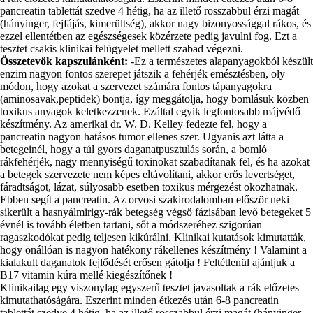
pancreatin tablettát szedve 4 hétig, ha az illető rosszabbul érzi magát
(hányinger, fejfájás, kimerültség), akkor nagy bizonyossággal rákos, és
ezzel ellentétben az egészségesek közérzete pedig javulni fog. Ezt a
tesztet csakis klinikai felügyelet mellett szabad végezni.
Összetevők kapszulánként:
-Ez a természetes alapanyagokból készült
enzim nagyon fontos szerepet játszik a fehérjék emésztésben, oly
módon, hogy azokat a szervezet számára fontos tápanyagokra
(aminosavak,peptidek) bontja, így meggátolja, hogy bomlásuk közben
toxikus anyagok keletkezzenek. Ezáltal egyik legfontosabb májvédő
készítmény. Az amerikai dr. W. D. Kelley fedezte fel, hogy a
pancreatin nagyon hatásos tumor ellenes szer. Ugyanis azt látta a
betegeinél, hogy a túl gyors daganatpusztulás során, a bomló
rákfehérjék, nagy mennyiségű toxinokat szabadítanak fel, és ha azokat
a betegek szervezete nem képes eltávolítani, akkor erős levertséget,
fáradtságot, lázat, súlyosabb esetben toxikus mérgezést okozhatnak.
Ebben segít a pancreatin. Az orvosi szakirodalomban először neki
sikerült a hasnyálmirigy-rák betegség végső fázisában levő betegeket 5
évnél is tovább életben tartani, sőt a módszeréhez szigorúan
ragaszkodókat pedig teljesen kikúrálni. Klinikai kutatások kimutatták,
hogy önállóan is nagyon hatékony rákellenes készítmény ! Valamint a
kialakult daganatok fejlődését erősen gátolja ! Feltétlenül ajánljuk a
B17 vitamin kúra mellé kiegészítőnek !
Klinikailag egy viszonylag egyszerű tesztet javasoltak a rák előzetes
kimutathatóságára. Eszerint minden étkezés után 6-8 pancreatin
tablettát szedve 4 hétig, ha az illető rosszabbul érzi magát (hányinger,