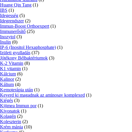
Huang Qin Tang
(1)
IBS
(1)
Idegesség
(5)
Idegrendszer
(2)
Immun-Boost Orthoexpert
(1)
Immunerősítő
(25)
Inozytol
(3)
Inulin
(0)
IP-6 (Inositol Hexaphosphate)
(1)
Izületi gyulladás
(37)
Jótékony Bélbaktériumok
(3)
K-2 Vitamin
(8)
K1 vitamin
(1)
Kálcium
(6)
Kalinor
(2)
Kálium
(4)
Kemoterápia után
(1)
Keverd ki magadnak az aminosav komplexed
(1)
Kiégés
(3)
Kijimea Immun por
(1)
Kivonatok
(1)
Kolagén
(2)
Koleszterin
(2)
Krém mánia
(10)