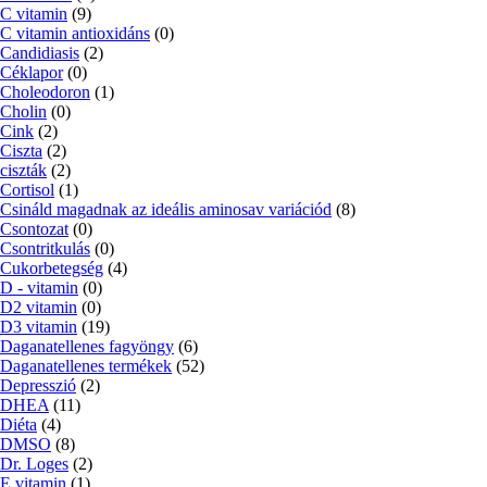
C vitamin
(9)
C vitamin antioxidáns
(0)
Candidiasis
(2)
Céklapor
(0)
Choleodoron
(1)
Cholin
(0)
Cink
(2)
Ciszta
(2)
ciszták
(2)
Cortisol
(1)
Csináld magadnak az ideális aminosav variációd
(8)
Csontozat
(0)
Csontritkulás
(0)
Cukorbetegség
(4)
D - vitamin
(0)
D2 vitamin
(0)
D3 vitamin
(19)
Daganatellenes fagyöngy
(6)
Daganatellenes termékek
(52)
Depresszió
(2)
DHEA
(11)
Diéta
(4)
DMSO
(8)
Dr. Loges
(2)
E vitamin
(1)