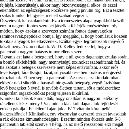
fejfájás, kimerültség), akkor nagy bizonyossággal rákos, és ezzel
ellentétben az egészségesek közérzete pedig javulni fog. Ezt a tesztet
csakis klinikai felügyelet mellett szabad végezni.
Összetevők kapszulánként: -Ez a természetes alapanyagokból készült
enzim nagyon fontos szerepet játszik a fehérjék emésztésben, oly
módon, hogy azokat a szervezet számára fontos tápanyagokra
(aminosavak,peptidek) bontja, így meggátolja, hogy bomlásuk közben
toxikus anyagok keletkezzenek. Ezáltal egyik legfontosabb májvédő
készítmény. Az amerikai dr. W. D. Kelley fedezte fel, hogy a
pancreatin nagyon hatásos tumor ellenes szer.
Ugyanis azt látta a betegeinél, hogy a túl gyors daganatpusztulás során,
a bomló rákfehérjék, nagy mennyiségű toxinokat szabadítanak fel, és
ha azokat a betegek szervezete nem képes eltávolítani, akkor erős
levertséget, fáradtságot, lázat, súlyosabb esetben toxikus mérgezést
okozhatnak. Ebben segít a pancreatin. Az orvosi szakirodalomban
először neki sikerült a hasnyálmirigy-rák betegség végső fázisában
levő betegeket 5 évnél is tovább életben tartani, sőt a módszeréhez
szigorúan ragaszkodókat pedig teljesen kikúrálni.
Klinikai kutatások kimutatták, hogy önállóan is nagyon hatékony
rákellenes készítmény ! Valamint a kialakult daganatok fejlődését
erősen gátolja ! Feltétlenül ajánljuk a B17 vitamin kúra mellé
kiegészítőnek ! Klinikailag egy viszonylag egyszerű tesztet javasoltak
a rák előzetes kimutathatóságára. Eszerint minden étkezés után 6-8
pancreatin tablettát szedve 4 hétig, ha az illető rosszabbul érzi magát