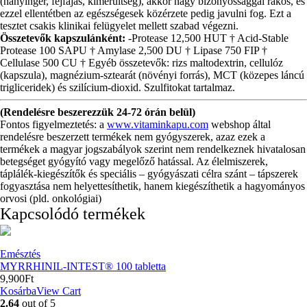
(hányinger, fejfájás, kimerültség), akkor nagy bizonyossággal rákos, és
ezzel ellentétben az egészségesek közérzete pedig javulni fog. Ezt a
tesztet csakis klinikai felügyelet mellett szabad végezni.
Összetevők kapszulánként:
-Protease 12,500 HUT † Acid-Stable
Protease 100 SAPU † Amylase 2,500 DU † Lipase 750 FIP †
Cellulase 500 CU † Egyéb összetevők: rizs maltodextrin, cellulóz
(kapszula), magnézium-sztearát (növényi forrás), MCT (közepes láncú
trigliceridek) és szilícium-dioxid. Szulfitokat tartalmaz.
(Rendelésre beszerezzük 24-72 órán belül)
Fontos figyelmeztetés: a
www.vitaminkapu.com
webshop által
rendelésre beszerzett termékek nem gyógyszerek, azaz ezek a
termékek a magyar jogszabályok szerint nem rendelkeznek hivatalosan
betegséget gyógyító vagy megelőző hatással. Az élelmiszerek,
táplálék-kiegészítők és speciális – gyógyászati célra szánt – tápszerek
fogyasztása nem helyettesíthetik, hanem kiegészíthetik a hagyományos
orvosi (pld. onkológiai)
Kapcsolódó termékek
Emésztés
MYRRHINIL-INTEST® 100 tabletta
9,900
Ft
Kosárba
View Cart
2.64
out of 5