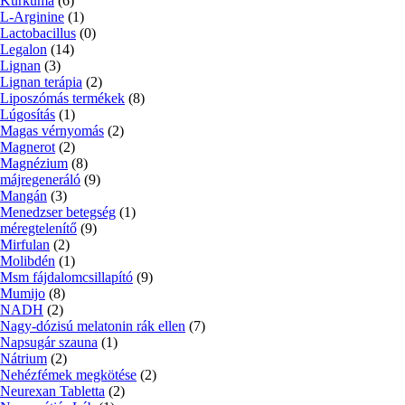
Kurkuma
(6)
L-Arginine
(1)
Lactobacillus
(0)
Legalon
(14)
Lignan
(3)
Lignan terápia
(2)
Liposzómás termékek
(8)
Lúgosítás
(1)
Magas vérnyomás
(2)
Magnerot
(2)
Magnézium
(8)
májregeneráló
(9)
Mangán
(3)
Menedzser betegség
(1)
méregtelenítő
(9)
Mirfulan
(2)
Molibdén
(1)
Msm fájdalomcsillapító
(9)
Mumijo
(8)
NADH
(2)
Nagy-dózisú melatonin rák ellen
(7)
Napsugár szauna
(1)
Nátrium
(2)
Nehézfémek megkötése
(2)
Neurexan Tabletta
(2)