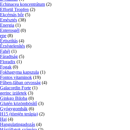
Echinacea koncentrátum
(2)
Effortil Tropfen
(2)
Ekcémás bőr
(5)
Emésztés
(38)
Energia
(1)
Enterosgél
(0)
epe
(8)
Értisztítás
(4)
Érzéstelenítés
(6)
Fahéj
(1)
Fáradtság
(5)
Floradix
(1)
Fogak
(0)
Fokhagyma kapszula
(1)
Fontos vitaminok
(19)
Fűben-fában orvosság
(4)
Galacordin Forte
(1)
gerinc izületek
(3)
Ginkgo Biloba
(0)
Glutén közömbösítő
(3)
Gyógygombák
(6)
H15 (tömjén terápia)
(2)
Haj
(4)
Hangulatingadozás
(4)
Háziállatok számára
(2)