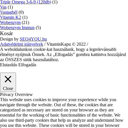
Triple Omega 3-6-9 (120db)
(1)
Vas
(1)
Vastagbél
(0)
Vitamin K2
(1)
Wobenzym
(21)
Wobenzym Immun
(5)
Kosár
Design by
SEO4YOU.hu
Adatvédelmi irányelvek
/ VitaminKapu © 2022 /
A weboldalunkon cookie-kat használunk, hogy a legrelevánsabb
élményt nyújtsuk Önnek. Az „Elfogadás” gombra kattintva hozzájárul
az ÖSSZES sütik használatához.
Elutasítás
Elfogadás
Close
Privacy Overview
This website uses cookies to improve your experience while you
navigate through the website. Out of these, the cookies that are
categorized as necessary are stored on your browser as they are
essential for the working of basic functionalities of the website. We
also use third-party cookies that help us analyze and understand how
you use this website. These cookies will be stored in your browser