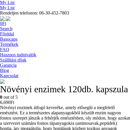
My List
My List
Rendeljen telefonon: 06-30-452-7803
0
Ft
Search
Főoldal
Basocaps
Termékek
FAQ
Hasznos tudnivalók
Szállítási díjak
Garancia
Blog
Kapcsolat
Növényi enzimek 120db. kapszula
0
out of 5
6,690
Ft
Növényi enzimek átfogó keveréke, amely elősegíti a megfelelő
emésztést. Ez a természetes alapanyagokból készült enzim nagyon
fontos szerepet játszik a fehérjék emésztésben, oly módon, hogy azokat
a szervezet számára fontos tápanyagokra (aminosavak,peptidek)
bontja, így meggátolja, hogy bomlásuk közben toxikus anyagok