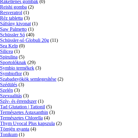
Rákellenes gombák
(0)
Reishi gomba
(2)
Resveratrol
(1)
Réz tabletta
(3)
Sáfrány kivonat
(1)
Saw Palmetto
(1)
Schüssler Só
(40)
Schüssler-só Globuli 20g
(11)
Sea Kelp
(0)
Silicea
(1)
Spirulina
(5)
Sportolóknak
(29)
Symbio termékek
(3)
Symbioflor
(3)
Szabadgyökök semlegesítése
(2)
Szédülés
(3)
Szelén
(3)
Szexualitás
(3)
Szív- és érrendszer
(1)
Tad Glutation | Tationil
(5)
Természetes Astaxanthin
(3)
Természetes Chlorella
(4)
Thym Uvocal Plus kapszula
(2)
Tömjén gyanta
(4)
Tonikum
(1)