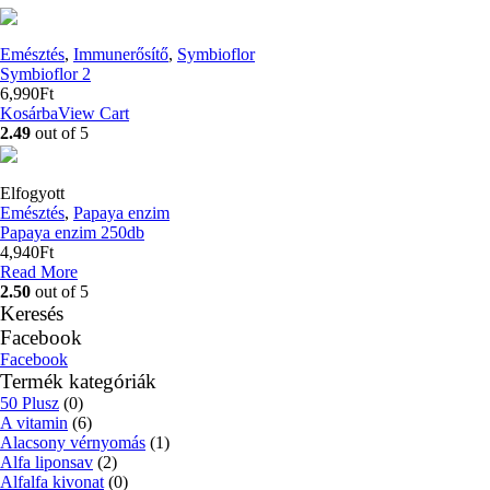
Emésztés
,
Immunerősítő
,
Symbioflor
Symbioflor 2
6,990
Ft
Kosárba
View Cart
2.49
out of 5
Elfogyott
Emésztés
,
Papaya enzim
Papaya enzim 250db
4,940
Ft
Read More
2.50
out of 5
Keresés
Facebook
Facebook
Termék kategóriák
50 Plusz
(0)
A vitamin
(6)
Alacsony vérnyomás
(1)
Alfa liponsav
(2)
Alfalfa kivonat
(0)