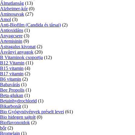
Álmatlanság
(13)
Alzheimer-kór
(0)
Aminosavak
(27)
Amol
(3)
Anti-Biofilm (Candida és társai)
(2)
Antioxidáns
(1)
Anyagcsere
(3)
Artemisinin
(9)
Astragalus kivonat
(2)
Ásványi anyagok
(20)
B Vitaminok csoportja
(12)
B12 Vitamin
(11)
B15 vitamin
(4)
B17 vitamin
(2)
B6 vitamin
(2)
Babavárás
(1)
Bee Propolis
(1)
Beta-glukan
(1)
Betainhydrochlorid
(1)
Bikarbonát
(1)
Bio Gyógynövények préselt levei
(61)
Bio hidegen sajtolt
(0)
Bioflavonoidok
(2)
bőr
(2)
Bromelain
(1)