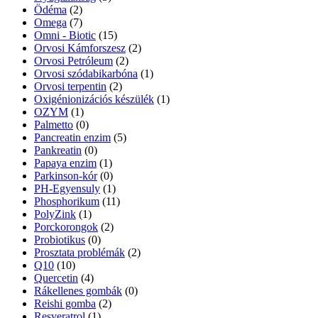
Ödéma
(2)
Omega
(7)
Omni - Biotic
(15)
Orvosi Kámforszesz
(2)
Orvosi Petróleum
(2)
Orvosi szódabikarbóna
(1)
Orvosi terpentin
(2)
Oxigénionizációs készülék
(1)
OZYM
(1)
Palmetto
(0)
Pancreatin enzim
(5)
Pankreatin
(0)
Papaya enzim
(1)
Parkinson-kór
(0)
PH-Egyensuly
(1)
Phosphorikum
(11)
PolyZink
(1)
Porckorongok
(2)
Probiotikus
(0)
Prosztata problémák
(2)
Q10
(10)
Quercetin
(4)
Rákellenes gombák
(0)
Reishi gomba
(2)
Resveratrol
(1)