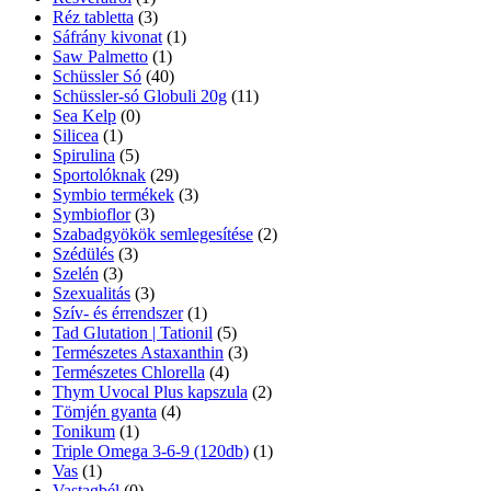
Réz tabletta
(3)
Sáfrány kivonat
(1)
Saw Palmetto
(1)
Schüssler Só
(40)
Schüssler-só Globuli 20g
(11)
Sea Kelp
(0)
Silicea
(1)
Spirulina
(5)
Sportolóknak
(29)
Symbio termékek
(3)
Symbioflor
(3)
Szabadgyökök semlegesítése
(2)
Szédülés
(3)
Szelén
(3)
Szexualitás
(3)
Szív- és érrendszer
(1)
Tad Glutation | Tationil
(5)
Természetes Astaxanthin
(3)
Természetes Chlorella
(4)
Thym Uvocal Plus kapszula
(2)
Tömjén gyanta
(4)
Tonikum
(1)
Triple Omega 3-6-9 (120db)
(1)
Vas
(1)
Vastagbél
(0)