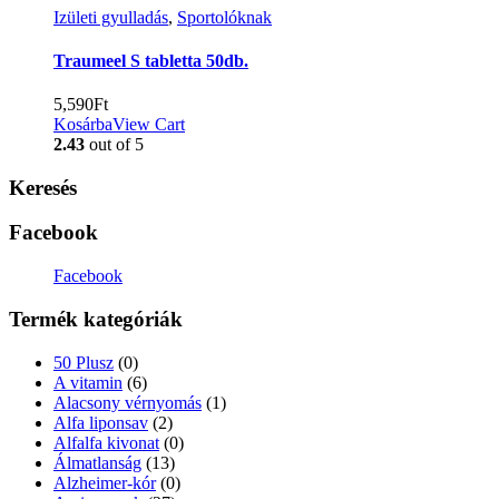
Izületi gyulladás
,
Sportolóknak
Traumeel S tabletta 50db.
5,590
Ft
Kosárba
View Cart
2.43
out of 5
Keresés
Facebook
Facebook
Termék kategóriák
50 Plusz
(0)
A vitamin
(6)
Alacsony vérnyomás
(1)
Alfa liponsav
(2)
Alfalfa kivonat
(0)
Álmatlanság
(13)
Alzheimer-kór
(0)