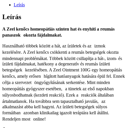
Leírás
Leírás
A Zeel kenőcs homeopátiás szinten hat és enyhíti a reumás
panaszok okozta fájdalmakat.
Használható többek között a hát, az ízületek és az izmok
kezelésére. A Zeel kenőcs csökkenti a reumás betegségek okozta
mindennapi problémákat. Többek között csillapítja a hát-, izom- és
ízületi fájdalmakat, hatékony a degeneratív és reumás ízületi
betegségek kezelésében. A Zeel Ointment 100G egy homeopátiás
kenőcs, amely erősen hígított hatóanyagok hatására épül fel. Ennek
célja a szervezet öngyógyításának serkentése. Mint minden
homeopátiás gyógyszer esetében, a tünetek az első napokban
súlyosbodhatnak (kezdeti reakció). Ezek a reakciók általában
ártalmatlanok. Ha továbbra sem tapasztalható javulás, az
alkalmazást abba kell hagyni. Az ízületi betegségek súlyos
formáiban azonban klinikailag igazolt terápiára kell átállni.
Rendeljen most online!