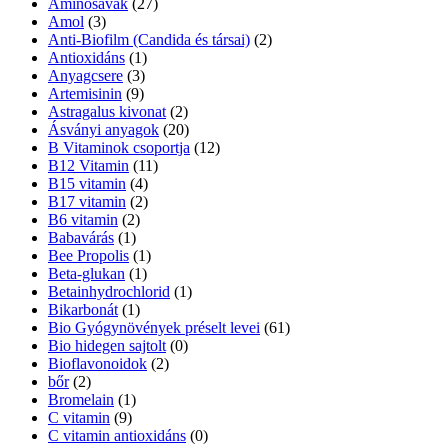
Aminosavak
(27)
Amol
(3)
Anti-Biofilm (Candida és társai)
(2)
Antioxidáns
(1)
Anyagcsere
(3)
Artemisinin
(9)
Astragalus kivonat
(2)
Ásványi anyagok
(20)
B Vitaminok csoportja
(12)
B12 Vitamin
(11)
B15 vitamin
(4)
B17 vitamin
(2)
B6 vitamin
(2)
Babavárás
(1)
Bee Propolis
(1)
Beta-glukan
(1)
Betainhydrochlorid
(1)
Bikarbonát
(1)
Bio Gyógynövények préselt levei
(61)
Bio hidegen sajtolt
(0)
Bioflavonoidok
(2)
bőr
(2)
Bromelain
(1)
C vitamin
(9)
C vitamin antioxidáns
(0)