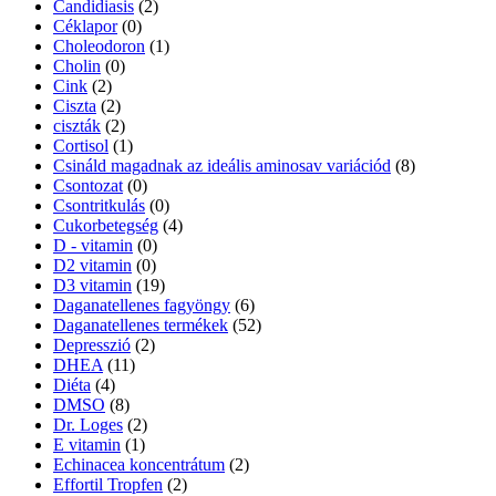
Candidiasis
(2)
Céklapor
(0)
Choleodoron
(1)
Cholin
(0)
Cink
(2)
Ciszta
(2)
ciszták
(2)
Cortisol
(1)
Csináld magadnak az ideális aminosav variációd
(8)
Csontozat
(0)
Csontritkulás
(0)
Cukorbetegség
(4)
D - vitamin
(0)
D2 vitamin
(0)
D3 vitamin
(19)
Daganatellenes fagyöngy
(6)
Daganatellenes termékek
(52)
Depresszió
(2)
DHEA
(11)
Diéta
(4)
DMSO
(8)
Dr. Loges
(2)
E vitamin
(1)
Echinacea koncentrátum
(2)
Effortil Tropfen
(2)