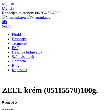
My List
My List
Rendeljen telefonon: 06-30-452-7803
0
Ft
Search
Főoldal
Basocaps
Termékek
FAQ
Hasznos tudnivalók
Szállítási díjak
Garancia
Blog
Kapcsolat
ZEEL krém (05115570)100g.
0
out of 5