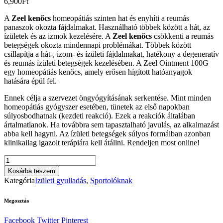
6,900
Ft
A
Zeel kenőcs
homeopátiás szinten hat és enyhíti a reumás
panaszok okozta fájdalmakat. Használható többek között a hát, az
ízületek és az izmok kezelésére. A
Zeel kenőcs
csökkenti a reumás
betegségek okozta mindennapi problémákat. Többek között
csillapítja a hát-, izom- és ízületi fájdalmakat, hatékony a degeneratív
és reumás ízületi betegségek kezelésében. A Zeel Ointment 100G
egy homeopátiás kenőcs, amely erősen hígított hatóanyagok
hatására épül fel.
Ennek célja a szervezet öngyógyításának serkentése. Mint minden
homeopátiás gyógyszer esetében, tünetek az első napokban
súlyosbodhatnak (kezdeti reakció). Ezek a reakciók általában
ártalmatlanok. Ha továbbra sem tapasztalható javulás, az alkalmazást
abba kell hagyni. Az ízületi betegségek súlyos formáiban azonban
klinikailag igazolt terápiára kell átállni. Rendeljen most online!
ZEEL
krém
Kosárba teszem
(05115570)100g.
Kategória
Izületi gyulladás
,
Sportolóknak
mennyiség
Megosztás
Facebook
Twitter
Pinterest