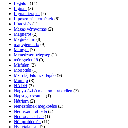
Legalon
(14)
Lignan
(3)
Lignan terápia
(2)
Liposzómás termékek
(8)
Lúgosítás
(1)
Magas vérnyomás
(2)
Magnerot
(2)
Magnézium
(8)
májregeneráló
(9)
Mangán
(3)
Menedzser betegség
(1)
méregtelenítő
(9)
Mirfulan
(2)
Molibdén
(1)
Msm fájdalomcsillapító
(9)
Mumijo
(8)
NADH
(2)
Nagy-dózisú melatonin rák ellen
(7)
Napsugár szauna
(1)
Nátrium
(2)
Nehézfémek megkötése
(2)
Neurexan Tabletta
(2)
Neuropátiás Láb
(1)
Női problémák
(11)
Nyugtalanság
(3)