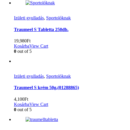
Izületi gyulladás
,
Sportolóknak
Traumeel S Tabletta 250db.
19,980
Ft
Kosárba
View Cart
0
out of 5
Izületi gyulladás
,
Sportolóknak
Traumeel S krém 50g.(01288865)
4,100
Ft
Kosárba
View Cart
0
out of 5