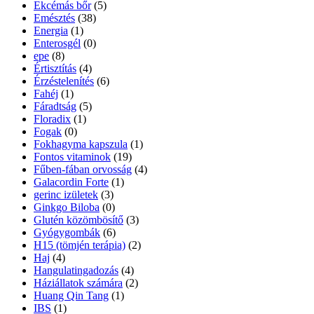
Ekcémás bőr
(5)
Emésztés
(38)
Energia
(1)
Enterosgél
(0)
epe
(8)
Értisztítás
(4)
Érzéstelenítés
(6)
Fahéj
(1)
Fáradtság
(5)
Floradix
(1)
Fogak
(0)
Fokhagyma kapszula
(1)
Fontos vitaminok
(19)
Fűben-fában orvosság
(4)
Galacordin Forte
(1)
gerinc izületek
(3)
Ginkgo Biloba
(0)
Glutén közömbösítő
(3)
Gyógygombák
(6)
H15 (tömjén terápia)
(2)
Haj
(4)
Hangulatingadozás
(4)
Háziállatok számára
(2)
Huang Qin Tang
(1)
IBS
(1)