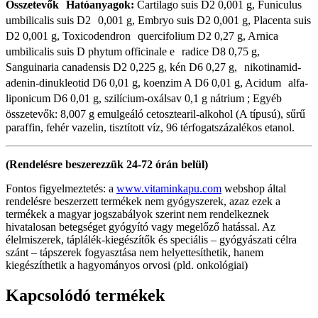
Összetevők Hatóanyagok:
Cartilago suis D2 0,001 g, Funiculus
umbilicalis suis D2 0,001 g, Embryo suis D2 0,001 g, Placenta suis
D2 0,001 g, Toxicodendron quercifolium D2 0,27 g, Arnica
umbilicalis suis D phytum officinale e radice D8 0,75 g,
Sanguinaria canadensis D2 0,225 g, kén D6 0,27 g, nikotinamid-
adenin-dinukleotid D6 0,01 g, koenzim A D6 0,01 g, Acidum alfa-
liponicum D6 0,01 g, szilícium-oxálsav 0,1 g nátrium ; Egyéb
összetevők: 8,007 g emulgeáló cetosztearil-alkohol (A típusú), sűrű
paraffin, fehér vazelin, tisztított víz, 96 térfogatszázalékos etanol.
(Rendelésre beszerezzük 24-72 órán belül)
Fontos figyelmeztetés: a
www.vitaminkapu.com
webshop által
rendelésre beszerzett termékek nem gyógyszerek, azaz ezek a
termékek a magyar jogszabályok szerint nem rendelkeznek
hivatalosan betegséget gyógyító vagy megelőző hatással. Az
élelmiszerek, táplálék-kiegészítők és speciális – gyógyászati célra
szánt – tápszerek fogyasztása nem helyettesíthetik, hanem
kiegészíthetik a hagyományos orvosi (pld. onkológiai)
Kapcsolódó termékek