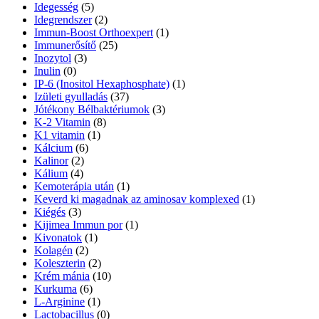
Idegesség
(5)
Idegrendszer
(2)
Immun-Boost Orthoexpert
(1)
Immunerősítő
(25)
Inozytol
(3)
Inulin
(0)
IP-6 (Inositol Hexaphosphate)
(1)
Izületi gyulladás
(37)
Jótékony Bélbaktériumok
(3)
K-2 Vitamin
(8)
K1 vitamin
(1)
Kálcium
(6)
Kalinor
(2)
Kálium
(4)
Kemoterápia után
(1)
Keverd ki magadnak az aminosav komplexed
(1)
Kiégés
(3)
Kijimea Immun por
(1)
Kivonatok
(1)
Kolagén
(2)
Koleszterin
(2)
Krém mánia
(10)
Kurkuma
(6)
L-Arginine
(1)
Lactobacillus
(0)