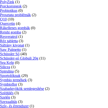
PolyZink
(1)
Porckorongok
(2)
Probiotikus
(0)
Prosztata problémák
(2)
Q10
(10)
Quercetin
(4)
Rákellenes gombák
(0)
Reishi gomba
(2)
Resveratrol
(1)
Réz tabletta
(3)
Sáfrány kivonat
(1)
Saw Palmetto
(1)
Schüssler Só
(40)
Schüssler-só Globuli 20g
(11)
Sea Kelp
(0)
Silicea
(1)
Spirulina
(5)
Sportolóknak
(29)
Symbio termékek
(3)
Symbioflor
(3)
Szabadgyökök semlegesítése
(2)
Szédülés
(3)
Szelén
(3)
Szexualitás
(3)
Szív- és érrendszer
(1)