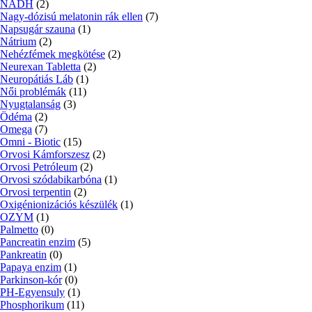
NADH
(2)
Nagy-dózisú melatonin rák ellen
(7)
Napsugár szauna
(1)
Nátrium
(2)
Nehézfémek megkötése
(2)
Neurexan Tabletta
(2)
Neuropátiás Láb
(1)
Női problémák
(11)
Nyugtalanság
(3)
Ödéma
(2)
Omega
(7)
Omni - Biotic
(15)
Orvosi Kámforszesz
(2)
Orvosi Petróleum
(2)
Orvosi szódabikarbóna
(1)
Orvosi terpentin
(2)
Oxigénionizációs készülék
(1)
OZYM
(1)
Palmetto
(0)
Pancreatin enzim
(5)
Pankreatin
(0)
Papaya enzim
(1)
Parkinson-kór
(0)
PH-Egyensuly
(1)
Phosphorikum
(11)