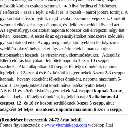
második körben csukott szemmel. ►Állva fordítsa el felsőtestét.
Felsőtestét – azaz a fejét, a vállát és a törzsét – balról jobbra fordítja. A
gyakorlatot először nyitott, majd csukott szemmel végezzük. Csukott
szemmel elképzelsz egy célpontot, és lelki szemeddel követed azt.
Az egyensúlygyakorlatokat naponta többször kell elvégezni négy-hat
héten keresztül. A testet és az egyensúlyérzéket rendszeres szédülési
gyakorlatokkal edzi. Az agy megtanulja könnyebben feldolgozni a
szédülést okozó helyzeteket. Így az érintettek hamarosan újra
biztonságban lesznek, és visszanyerik életminőségüket. Adagolás:
Eltérő előírás hiányában: felnőttek naponta 3-szor 10 cseppet
szednek. Akut állapotban 10 cseppet fél-teljes óránként, naponta
legfeljebb 12-szer. 4 és 6 év közötti kisgyermekek 3-szor 2-3 cseppet
kapnak, heveny adagként fél-teljes óránként, naponta maximum 5-
ször 3 cseppet.(tablettával kombinálva hatékonyabb lehet)
A
6 és 11
év közötti iskolás gyermekek
3-4 cseppet kapnak 3-szor
,
akut adagban fél-teljes óránként, legfeljebb napi
5 alkalommal 4
cseppet. 12 és 18 év
közötti serdülőknek
3-szor 5 csepp,
akut
adagként
fél-teljes óránként, naponta maximum 6-szor 5 csepp
.
(Rendelésre beszerezzük 24-72 órán belül)
Fontos figyelmeztetés: a
www.vitaminkapu.com
webshop által