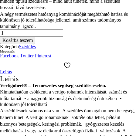
minden típusú szédülésre – mind akut tünetek, mind a szédülés
hosszú távú kezelésére.
A négy természetes hatóanyag kombinációját megbízható hatása és
különösen jó tolerálhatósága jellemzi, amit számos tudományos
tanulmány igazol.
VERTIGOHEEL
30ml.csepp
Kosárba teszem
(01088942)
Kategória
Szédülés
mennyiség
Megosztás
Facebook
Twitter
Pinterest
Leírás
Leírás
Vertigoheel® – Természetes segítség szédülés esetén.
Kimutathatóan csökkenti a vertigo rohamok intenzitását, számát és
időtartamát • a nagyobb biztonság és életminőség érdekében •
különösen jól tolerálható
A szédülésnek számos oka van A szédülés önmagában nem betegség,
hanem tünet. A vertigo rohamoknak sokféle oka lehet, például
bizonyos betegségek, keringési problémák, gyógyszeres kezelés
mellékhatásai vagy az életkorral összefüggő fizikai változások. A