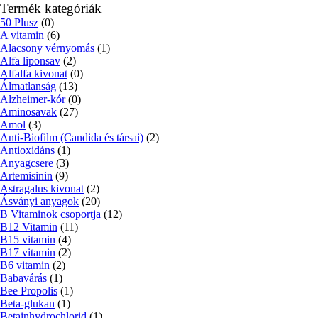
Termék kategóriák
50 Plusz
(0)
A vitamin
(6)
Alacsony vérnyomás
(1)
Alfa liponsav
(2)
Alfalfa kivonat
(0)
Álmatlanság
(13)
Alzheimer-kór
(0)
Aminosavak
(27)
Amol
(3)
Anti-Biofilm (Candida és társai)
(2)
Antioxidáns
(1)
Anyagcsere
(3)
Artemisinin
(9)
Astragalus kivonat
(2)
Ásványi anyagok
(20)
B Vitaminok csoportja
(12)
B12 Vitamin
(11)
B15 vitamin
(4)
B17 vitamin
(2)
B6 vitamin
(2)
Babavárás
(1)
Bee Propolis
(1)
Beta-glukan
(1)
Betainhydrochlorid
(1)