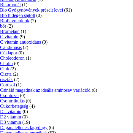
Bikarbonát
(1)
Bio Gyógynövények préselt levei
(61)
Bio hidegen sajtolt
(0)
Bioflavonoidok
(2)
bőr
(2)
Bromelain
(1)
C vitamin
(9)
C vitamin antioxidáns
(0)
Candidiasis
(2)
Céklapor
(0)
Choleodoron
(1)
Cholin
(0)
Cink
(2)
Ciszta
(2)
ciszták
(2)
Cortisol
(1)
Csináld magadnak az ideális aminosav variációd
(8)
Csontozat
(0)
Csontritkulás
(0)
Cukorbetegség
(4)
D - vitamin
(0)
D2 vitamin
(0)
D3 vitamin
(19)
Daganatellenes fagyöngy
(6)
Daganatellenes termékek
(52)