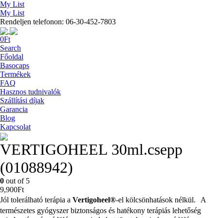
My List
My List
Rendeljen telefonon: 06-30-452-7803
0
Ft
Search
Főoldal
Basocaps
Termékek
FAQ
Hasznos tudnivalók
Szállítási díjak
Garancia
Blog
Kapcsolat
VERTIGOHEEL 30ml.csepp
(01088942)
0
out of 5
9,900
Ft
Jól tolerálható terápia a
Vertigoheel®
-el kölcsönhatások nélkül. A
természetes gyógyszer biztonságos és hatékony terápiás lehetőség