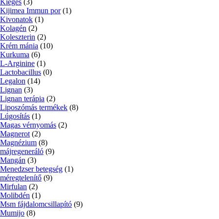
Kiégés
(3)
Kijimea Immun por
(1)
Kivonatok
(1)
Kolagén
(2)
Koleszterin
(2)
Krém mánia
(10)
Kurkuma
(6)
L-Arginine
(1)
Lactobacillus
(0)
Legalon
(14)
Lignan
(3)
Lignan terápia
(2)
Liposzómás termékek
(8)
Lúgosítás
(1)
Magas vérnyomás
(2)
Magnerot
(2)
Magnézium
(8)
májregeneráló
(9)
Mangán
(3)
Menedzser betegség
(1)
méregtelenítő
(9)
Mirfulan
(2)
Molibdén
(1)
Msm fájdalomcsillapító
(9)
Mumijo
(8)