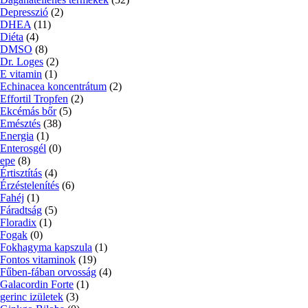
Depresszió
(2)
DHEA
(11)
Diéta
(4)
DMSO
(8)
Dr. Loges
(2)
E vitamin
(1)
Echinacea koncentrátum
(2)
Effortil Tropfen
(2)
Ekcémás bőr
(5)
Emésztés
(38)
Energia
(1)
Enterosgél
(0)
epe
(8)
Értisztítás
(4)
Érzéstelenítés
(6)
Fahéj
(1)
Fáradtság
(5)
Floradix
(1)
Fogak
(0)
Fokhagyma kapszula
(1)
Fontos vitaminok
(19)
Fűben-fában orvosság
(4)
Galacordin Forte
(1)
gerinc izületek
(3)