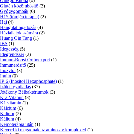
Ginkgo Biloba
(0)
Glutén közömbösítő
(3)
Gyógygombák
(6)
H15 (tömjén terápia)
(2)
Haj
(4)
Hangulatingadozás
(4)
Háziállatok számára
(2)
Huang Qin Tang
(1)
IBS
(1)
Idegesség
(5)
Idegrendszer
(2)
Immun-Boost Orthoexpert
(1)
Immunerősítő
(25)
Inozytol
(3)
Inulin
(0)
IP-6 (Inositol Hexaphosphate)
(1)
Izületi gyulladás
(37)
Jótékony Bélbaktériumok
(3)
K-2 Vitamin
(8)
K1 vitamin
(1)
Kálcium
(6)
Kalinor
(2)
Kálium
(4)
Kemoterápia után
(1)
Keverd ki magadnak az aminosav komplexed
(1)