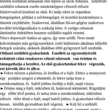
tünetek kordában tartásának első lépése az okok feltárása. Ismétlődő
szédülési rohamok esetén mindenképpen célszerű először
háziorvosával tisztázni az okát. Ki tudja zárni az organikus
betegségeket, például a szívbetegséget, és kezelést kezdeményez a
tünetek enyhítésére. Szakorvosi, általában fül-orr-gégész szakorvos
további felvilágosítására is szükség lehet. A vertigo rohamok
áttekintése érdekében hasznos szédülési naplót vezetni.
Nincs depresszív hatása az agyra, így nem szédít. Nem mutat
kölcsönhatást más gyógyszerekkel, ezért különösen alkalmas idősebb
betegek számára, akiknek általában több gyógyszert kell szedniük.
Otthoni szédülési gyakorlatok Emellett az egyensúlyérzék
erősítését célzó rendszeres célzott edzésnek van értelme és
támogathatja a kezelést. Az első gyakorlatokat fekve végezzük,
ezt követik ülve és állva:
►Fekve nézzen a plafonra, és fordítsa el a fejét. Ehhez a mennyezet
egy pontjára szegezi a tekintetét, és fekve tartja fenn a
szemkontaktust, és balról jobbra fordítja a fejét, majd vissza.
►Döntse meg a fejét, miközben ül, határozott tekintettel. Rögzüljön
egy előtte lévő pontra, és tartsa fenn a szemkontaktust, miközben
először előre dönti a fejét, majd balról jobbra. A gyakorlatot először
lassan, később gyorsabban kell végezni. ►Kelj fel a székből.
Ülésből állásig többször felállsz, először nyitott szemmel, majd a