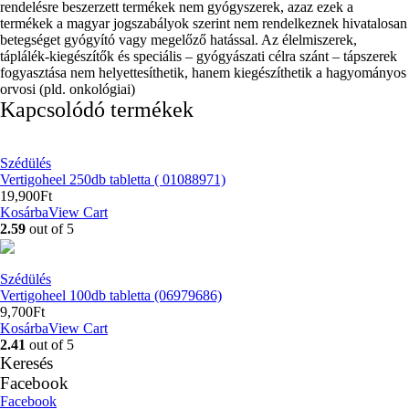
rendelésre beszerzett termékek nem gyógyszerek, azaz ezek a
termékek a magyar jogszabályok szerint nem rendelkeznek hivatalosan
betegséget gyógyító vagy megelőző hatással. Az élelmiszerek,
táplálék-kiegészítők és speciális – gyógyászati célra szánt – tápszerek
fogyasztása nem helyettesíthetik, hanem kiegészíthetik a hagyományos
orvosi (pld. onkológiai)
Kapcsolódó termékek
Szédülés
Vertigoheel 250db tabletta ( 01088971)
19,900
Ft
Kosárba
View Cart
2.59
out of 5
Szédülés
Vertigoheel 100db tabletta (06979686)
9,700
Ft
Kosárba
View Cart
2.41
out of 5
Keresés
Facebook
Facebook