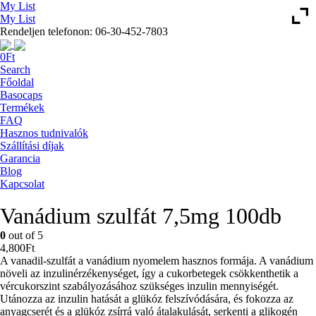
My List
My List
Rendeljen telefonon: 06-30-452-7803
0
Ft
Search
Főoldal
Basocaps
Termékek
FAQ
Hasznos tudnivalók
Szállítási díjak
Garancia
Blog
Kapcsolat
Vanádium szulfát 7,5mg 100db
0
out of 5
4,800
Ft
A vanadil-szulfát a vanádium nyomelem hasznos formája. A vanádium
növeli az inzulinérzékenységet, így a cukorbetegek csökkenthetik a
vércukorszint szabályozásához szükséges inzulin mennyiségét.
Utánozza az inzulin hatását a glükóz felszívódására, és fokozza az
anyagcserét és a glükóz zsírrá való átalakulását, serkenti a glikogén