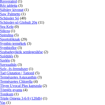
Resveratrol
(1)
Réz tabletta
(3)
Sáfrány kivonat
(1)
Saw Palmetto
(1)
Schüssler Só
(40)
Schüssler-só Globuli 20g
(11)
Sea Kelp
(0)
Silicea
(1)
Spirulina
(5)
Sportolóknak
(29)
Symbio termékek
(3)
Symbioflor
(3)
Szabadgyökök semlegesítése
(2)
Szédülés
(3)
Szelén
(3)
Szexualitás
(3)
Szív- és érrendszer
(1)
Tad Glutation | Tationil
(5)
Természetes Astaxanthin
(3)
Természetes Chlorella
(4)
Thym Uvocal Plus kapszula
(2)
Tömjén gyanta
(4)
Tonikum
(1)
Triple Omega 3-6-9 (120db)
(1)
Vas
(1)