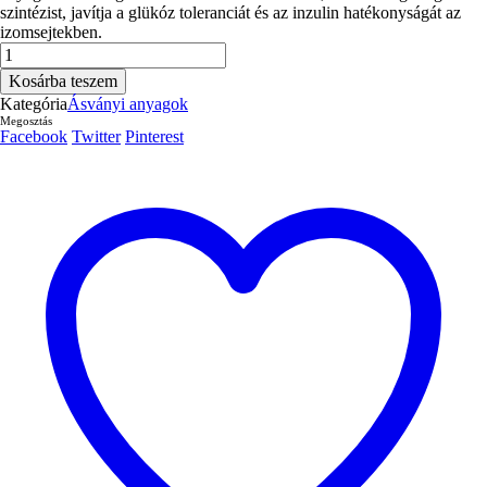
szintézist, javítja a glükóz toleranciát és az inzulin hatékonyságát az
izomsejtekben.
Vanádium
szulfát
Kosárba teszem
7,5mg
Kategória
Ásványi anyagok
100db
Megosztás
mennyiség
Facebook
Twitter
Pinterest