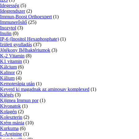
Idegesség
(5)
Idegrendszer
(2)
Immun-Boost Orthoexpert
(1)
Immunerősítő
(25)
Inozytol
(3)
Inulin
(0)
IP-6 (Inositol Hexaphosphate)
(1)
Izületi gyulladás
(37)
Jótékony Bélbaktériumok
(3)
K-2 Vitamin
(8)
K1 vitamin
(1)
Kálcium
(6)
Kalinor
(2)
Kálium
(4)
Kemoterápia után
(1)
Keverd ki magadnak az aminosav komplexed
(1)
Kiégés
(3)
Kijimea Immun por
(1)
Kivonatok
(1)
Kolagén
(2)
Koleszterin
(2)
Krém mánia
(10)
Kurkuma
(6)
L-Arginine
(1)