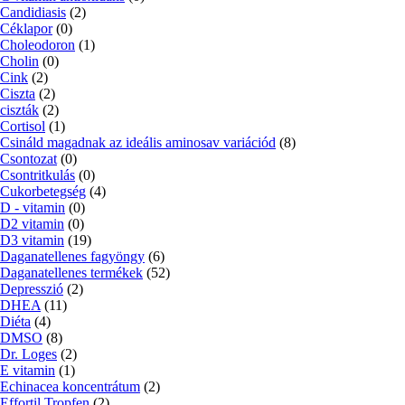
Candidiasis
(2)
Céklapor
(0)
Choleodoron
(1)
Cholin
(0)
Cink
(2)
Ciszta
(2)
ciszták
(2)
Cortisol
(1)
Csináld magadnak az ideális aminosav variációd
(8)
Csontozat
(0)
Csontritkulás
(0)
Cukorbetegség
(4)
D - vitamin
(0)
D2 vitamin
(0)
D3 vitamin
(19)
Daganatellenes fagyöngy
(6)
Daganatellenes termékek
(52)
Depresszió
(2)
DHEA
(11)
Diéta
(4)
DMSO
(8)
Dr. Loges
(2)
E vitamin
(1)
Echinacea koncentrátum
(2)
Effortil Tropfen
(2)