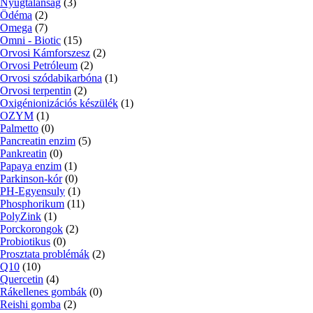
Nyugtalanság
(3)
Ödéma
(2)
Omega
(7)
Omni - Biotic
(15)
Orvosi Kámforszesz
(2)
Orvosi Petróleum
(2)
Orvosi szódabikarbóna
(1)
Orvosi terpentin
(2)
Oxigénionizációs készülék
(1)
OZYM
(1)
Palmetto
(0)
Pancreatin enzim
(5)
Pankreatin
(0)
Papaya enzim
(1)
Parkinson-kór
(0)
PH-Egyensuly
(1)
Phosphorikum
(11)
PolyZink
(1)
Porckorongok
(2)
Probiotikus
(0)
Prosztata problémák
(2)
Q10
(10)
Quercetin
(4)
Rákellenes gombák
(0)
Reishi gomba
(2)