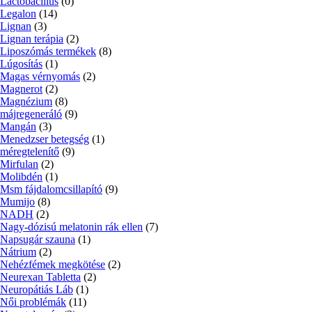
Lactobacillus
(0)
Legalon
(14)
Lignan
(3)
Lignan terápia
(2)
Liposzómás termékek
(8)
Lúgosítás
(1)
Magas vérnyomás
(2)
Magnerot
(2)
Magnézium
(8)
májregeneráló
(9)
Mangán
(3)
Menedzser betegség
(1)
méregtelenítő
(9)
Mirfulan
(2)
Molibdén
(1)
Msm fájdalomcsillapító
(9)
Mumijo
(8)
NADH
(2)
Nagy-dózisú melatonin rák ellen
(7)
Napsugár szauna
(1)
Nátrium
(2)
Nehézfémek megkötése
(2)
Neurexan Tabletta
(2)
Neuropátiás Láb
(1)
Női problémák
(11)