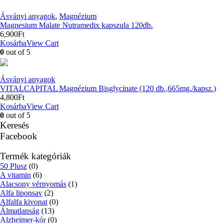
Ásványi anyagok
,
Magnézium
Magnesium Malate Nutramedix kapszula 120db.
6,900
Ft
Kosárba
View Cart
0
out of 5
Ásványi anyagok
VITALCAPITAL Magnézium Bisglycinate (120 db.,665mg./kapsz.)
4,800
Ft
Kosárba
View Cart
0
out of 5
Keresés
Facebook
Termék kategóriák
50 Plusz
(0)
A vitamin
(6)
Alacsony vérnyomás
(1)
Alfa liponsav
(2)
Alfalfa kivonat
(0)
Álmatlanság
(13)
Alzheimer-kór
(0)