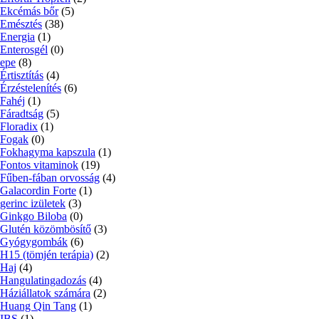
Ekcémás bőr
(5)
Emésztés
(38)
Energia
(1)
Enterosgél
(0)
epe
(8)
Értisztítás
(4)
Érzéstelenítés
(6)
Fahéj
(1)
Fáradtság
(5)
Floradix
(1)
Fogak
(0)
Fokhagyma kapszula
(1)
Fontos vitaminok
(19)
Fűben-fában orvosság
(4)
Galacordin Forte
(1)
gerinc izületek
(3)
Ginkgo Biloba
(0)
Glutén közömbösítő
(3)
Gyógygombák
(6)
H15 (tömjén terápia)
(2)
Haj
(4)
Hangulatingadozás
(4)
Háziállatok számára
(2)
Huang Qin Tang
(1)
IBS
(1)