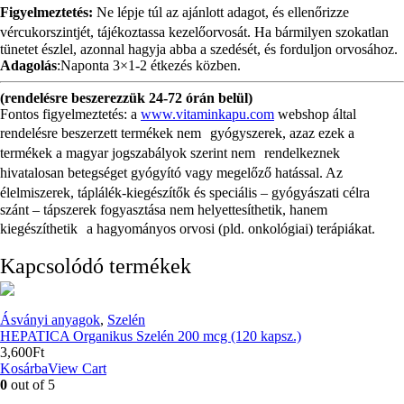
Figyelmeztetés:
Ne lépje túl az ajánlott adagot, és ellenőrizze
vércukorszintjét, tájékoztassa kezelőorvosát. Ha bármilyen szokatlan
tünetet észlel, azonnal hagyja abba a szedését, és forduljon orvosához.
Adagolás
:Naponta 3×1-2 étkezés közben.
(rendelésre beszerezzük 24-72 órán belül)
Fontos figyelmeztetés: a
www.vitaminkapu.com
webshop által
rendelésre beszerzett termékek nem gyógyszerek, azaz ezek a
termékek a magyar jogszabályok szerint nem rendelkeznek
hivatalosan betegséget gyógyító vagy megelőző hatással. Az
élelmiszerek, táplálék-kiegészítők és speciális – gyógyászati célra
szánt – tápszerek fogyasztása nem helyettesíthetik, hanem
kiegészíthetik a hagyományos orvosi (pld. onkológiai) terápiákat.
Kapcsolódó termékek
Ásványi anyagok
,
Szelén
HEPATICA Organikus Szelén 200 mcg (120 kapsz.)
3,600
Ft
Kosárba
View Cart
0
out of 5