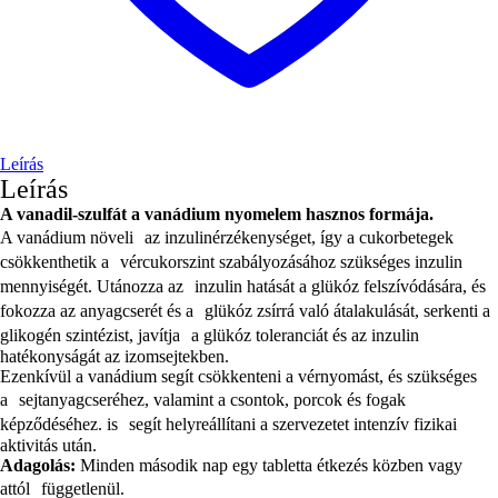
Leírás
Leírás
A vanadil-szulfát a vanádium nyomelem hasznos formája.
A vanádium növeli az inzulinérzékenységet, így a cukorbetegek
csökkenthetik a vércukorszint szabályozásához szükséges inzulin
mennyiségét. Utánozza az inzulin hatását a glükóz felszívódására, és
fokozza az anyagcserét és a glükóz zsírrá való átalakulását, serkenti a
glikogén szintézist, javítja a glükóz toleranciát és az inzulin
hatékonyságát az izomsejtekben.
Ezenkívül a vanádium segít csökkenteni a vérnyomást, és szükséges
a sejtanyagcseréhez, valamint a csontok, porcok és fogak
képződéséhez. is segít helyreállítani a szervezetet intenzív fizikai
aktivitás után.
Adagolás:
Minden második nap egy tabletta étkezés közben vagy
attól függetlenül.