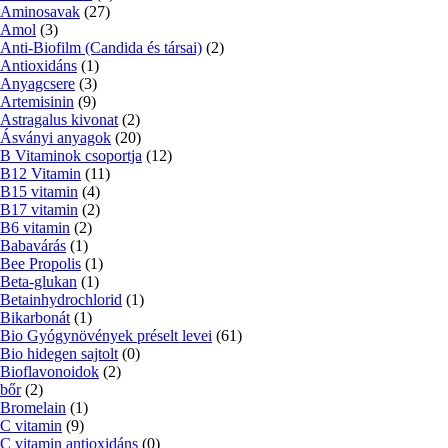
Aminosavak
(27)
Amol
(3)
Anti-Biofilm (Candida és társai)
(2)
Antioxidáns
(1)
Anyagcsere
(3)
Artemisinin
(9)
Astragalus kivonat
(2)
Ásványi anyagok
(20)
B Vitaminok csoportja
(12)
B12 Vitamin
(11)
B15 vitamin
(4)
B17 vitamin
(2)
B6 vitamin
(2)
Babavárás
(1)
Bee Propolis
(1)
Beta-glukan
(1)
Betainhydrochlorid
(1)
Bikarbonát
(1)
Bio Gyógynövények préselt levei
(61)
Bio hidegen sajtolt
(0)
Bioflavonoidok
(2)
bőr
(2)
Bromelain
(1)
C vitamin
(9)
C vitamin antioxidáns
(0)