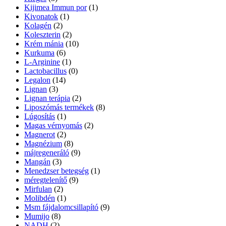
Kijimea Immun por
(1)
Kivonatok
(1)
Kolagén
(2)
Koleszterin
(2)
Krém mánia
(10)
Kurkuma
(6)
L-Arginine
(1)
Lactobacillus
(0)
Legalon
(14)
Lignan
(3)
Lignan terápia
(2)
Liposzómás termékek
(8)
Lúgosítás
(1)
Magas vérnyomás
(2)
Magnerot
(2)
Magnézium
(8)
májregeneráló
(9)
Mangán
(3)
Menedzser betegség
(1)
méregtelenítő
(9)
Mirfulan
(2)
Molibdén
(1)
Msm fájdalomcsillapító
(9)
Mumijo
(8)
NADH
(2)