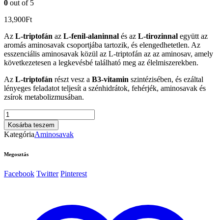
0
out of 5
13,900
Ft
Az
L-triptofán
az
L-fenil-alaninnal
és az
L-tirozinnal
együtt az
aromás aminosavak csoportjába tartozik, és elengedhetetlen. Az
esszenciális aminosavak közül az L-triptofán az az aminosav, amely
következetesen a legkevésbé található meg az élelmiszerekben.
Az
L-triptofán
részt vesz a
B3-vitamin
szintézisében, és ezáltal
lényeges feladatot teljesít a szénhidrátok, fehérjék, aminosavak és
zsírok metabolizmusában.
Tryptophan
500mg.,
Kosárba teszem
120db.kapszula
Kategória
Aminosavak
mennyiség
Megosztás
Facebook
Twitter
Pinterest