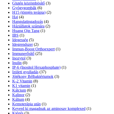
Glutén közömbösítő
(3)
Gyógygombák
(6)
H15 (tömjén terápia)
(2)
Haj
(4)
Hangulatingadozás
(4)
Háziállatok számára
(2)
Huang Qin Tang
(1)
IBS
(1)
Idegesség
(5)
Idegrendszer
(2)
Immun-Boost Orthoexpert
(1)
Immunerősítő
(25)
Inozytol
(3)
Inulin
(0)
IP-6 (Inositol Hexaphosphate)
(1)
Izületi gyulladás
(37)
Jótékony Bélbaktériumok
(3)
K-2 Vitamin
(8)
K1 vitamin
(1)
Kálcium
(6)
Kalinor
(2)
Kálium
(4)
Kemoterápia után
(1)
Keverd ki magadnak az aminosav komplexed
(1)
Kiégés
(3)