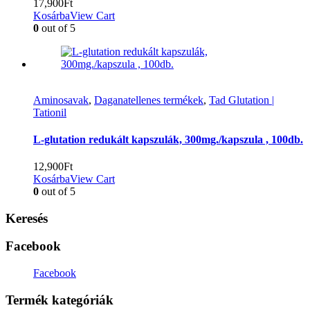
17,900
Ft
Kosárba
View Cart
0
out of 5
Aminosavak
,
Daganatellenes termékek
,
Tad Glutation |
Tationil
L-glutation redukált kapszulák, 300mg./kapszula , 100db.
12,900
Ft
Kosárba
View Cart
0
out of 5
Keresés
Facebook
Facebook
Termék kategóriák