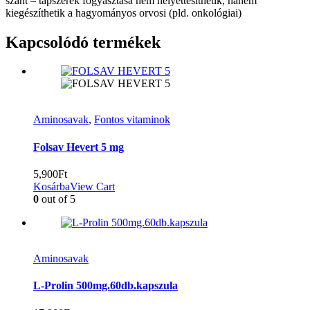
szánt – tápszerek fogyasztása nem helyettesíthetik, hanem
kiegészíthetik a hagyományos orvosi (pld. onkológiai)
Kapcsolódó termékek
Aminosavak
,
Fontos vitaminok
Folsav Hevert 5 mg
5,900
Ft
Kosárba
View Cart
0
out of 5
Aminosavak
L-Prolin 500mg.60db.kapszula