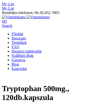
My List
My List
Rendeljen telefonon: 06-30-452-7803
0
Ft
Search
Főoldal
Basocaps
Termékek
FAQ
Hasznos tudnivalók
Szállítási díjak
Garancia
Blog
Kapcsolat
Tryptophan 500mg.,
120db.kapszula