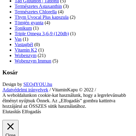
Tad Glutation | Tationil
(5)
Természetes Astaxanthin
(3)
Természetes Chlorella
(4)
Thym Uvocal Plus kapszula
(2)
Tömjén gyanta
(4)
Tonikum
(1)
Triple Omega 3-6-9 (120db)
(1)
Vas
(1)
Vastagbél
(0)
Vitamin K2
(1)
Wobenzym
(21)
Wobenzym Immun
(5)
Kosár
Design by
SEO4YOU.hu
Adatvédelmi irányelvek
/ VitaminKapu © 2022 /
A weboldalunkon cookie-kat használunk, hogy a legrelevánsabb
élményt nyújtsuk Önnek. Az „Elfogadás” gombra kattintva
hozzájárul az ÖSSZES sütik használatához.
Elutasítás
Elfogadás
Close