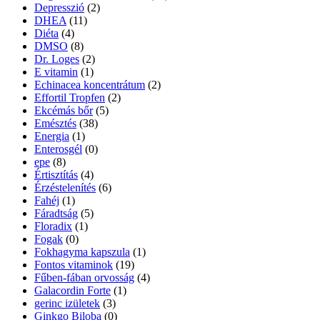
Depresszió
(2)
DHEA
(11)
Diéta
(4)
DMSO
(8)
Dr. Loges
(2)
E vitamin
(1)
Echinacea koncentrátum
(2)
Effortil Tropfen
(2)
Ekcémás bőr
(5)
Emésztés
(38)
Energia
(1)
Enterosgél
(0)
epe
(8)
Értisztítás
(4)
Érzéstelenítés
(6)
Fahéj
(1)
Fáradtság
(5)
Floradix
(1)
Fogak
(0)
Fokhagyma kapszula
(1)
Fontos vitaminok
(19)
Fűben-fában orvosság
(4)
Galacordin Forte
(1)
gerinc izületek
(3)
Ginkgo Biloba
(0)