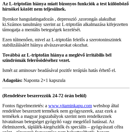
Az L-triptofán hiánya miatt bizonyos funkciók a test különböző
hírnökei között nem teljesülnek.
Ilyenkor hangulatingadozás , depresszió ,szorongás alakulhat
ki.Számos tanulmány szerint az L-triptofán alkalmazása kifejezetten
támogatja a mentális betegségek kezelését.
Ezen túlmenően, mivel az L-triptofán felelős a szerotoninszintek
stabilizálásáért hiánya alvászavarokat okozhat.
Továbbá az L-triptofán hiánya a meglévő irritábilis bél
szindrómák felerősödéséhez vezet.
Ismét az aminosav beadásával pozitív terápiás hatás érhető el.
Adagolás:
Naponta 2×1 kapszula
(Rendelésre beszerezzük 24-72 órán belül)
Fontos figyelmeztetés: a
www.vitaminkapu.com
webshop által
rendelésre beszerzett termékek nem gyógyszerek, azaz ezek a
termékek a magyar jogszabályok szerint nem rendelkeznek
hivatalosan betegséget gyógyító vagy megelőző hatással. Az
élelmiszerek, táplálék-kiegészítők és speciális – gyógyászati célra