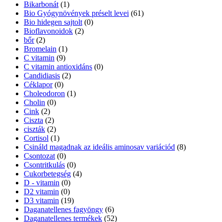
Bikarbonát
(1)
Bio Gyógynövények préselt levei
(61)
Bio hidegen sajtolt
(0)
Bioflavonoidok
(2)
bőr
(2)
Bromelain
(1)
C vitamin
(9)
C vitamin antioxidáns
(0)
Candidiasis
(2)
Céklapor
(0)
Choleodoron
(1)
Cholin
(0)
Cink
(2)
Ciszta
(2)
ciszták
(2)
Cortisol
(1)
Csináld magadnak az ideális aminosav variációd
(8)
Csontozat
(0)
Csontritkulás
(0)
Cukorbetegség
(4)
D - vitamin
(0)
D2 vitamin
(0)
D3 vitamin
(19)
Daganatellenes fagyöngy
(6)
Daganatellenes termékek
(52)