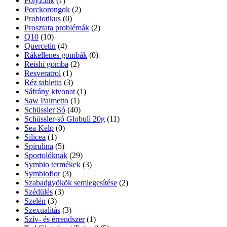
PolyZink
(1)
Porckorongok
(2)
Probiotikus
(0)
Prosztata problémák
(2)
Q10
(10)
Quercetin
(4)
Rákellenes gombák
(0)
Reishi gomba
(2)
Resveratrol
(1)
Réz tabletta
(3)
Sáfrány kivonat
(1)
Saw Palmetto
(1)
Schüssler Só
(40)
Schüssler-só Globuli 20g
(11)
Sea Kelp
(0)
Silicea
(1)
Spirulina
(5)
Sportolóknak
(29)
Symbio termékek
(3)
Symbioflor
(3)
Szabadgyökök semlegesítése
(2)
Szédülés
(3)
Szelén
(3)
Szexualitás
(3)
Szív- és érrendszer
(1)