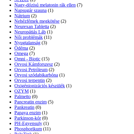
Nagy-dózisú melatonin rák ellen
(7)
Napsugár szauna
(1)
Nátrium
(2)
Nehézfémek megkötése
(2)
Neurexan Tabletta
(2)
Neuropátiás Láb
(1)
Női problémák
(11)
Nyugtalanság
(3)
Ödéma
(2)
Omega
(7)
Omni - Biotic
(15)
Orvosi Kámforszesz
(2)
Orvosi Petróleum
(2)
Orvosi szódabikarbóna
(1)
Orvosi terpentin
(2)
Oxigénionizációs készülék
(1)
OZYM
(1)
Palmetto
(0)
Pancreatin enzim
(5)
Pankreatin
(0)
Papaya enzim
(1)
Parkinson-kór
(0)
PH-Egyensuly
(1)
Phosphorikum
(11)