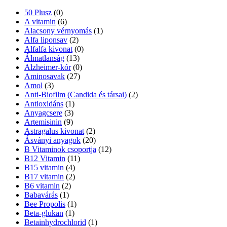
50 Plusz
(0)
A vitamin
(6)
Alacsony vérnyomás
(1)
Alfa liponsav
(2)
Alfalfa kivonat
(0)
Álmatlanság
(13)
Alzheimer-kór
(0)
Aminosavak
(27)
Amol
(3)
Anti-Biofilm (Candida és társai)
(2)
Antioxidáns
(1)
Anyagcsere
(3)
Artemisinin
(9)
Astragalus kivonat
(2)
Ásványi anyagok
(20)
B Vitaminok csoportja
(12)
B12 Vitamin
(11)
B15 vitamin
(4)
B17 vitamin
(2)
B6 vitamin
(2)
Babavárás
(1)
Bee Propolis
(1)
Beta-glukan
(1)
Betainhydrochlorid
(1)