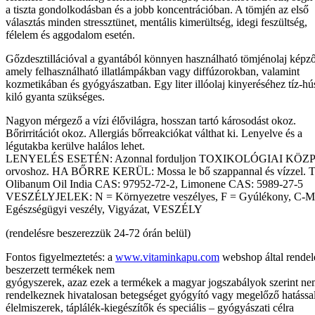
a tiszta gondolkodásban és a jobb koncentrációban. A tömjén az első
választás minden stressztünet, mentális kimerültség, idegi feszültség,
félelem és aggodalom esetén.
Gőzdesztillációval a gyantából könnyen használható tömjénolaj képző
amely felhasználható illatlámpákban vagy diffúzorokban, valamint
kozmetikában és gyógyászatban. Egy liter illóolaj kinyeréséhez tíz-hú
kiló gyanta szükséges.
Nagyon mérgező a vízi élővilágra, hosszan tartó károsodást okoz.
Bőrirritációt okoz. Allergiás bőrreakciókat válthat ki. Lenyelve és a
légutakba kerülve halálos lehet.
LENYELÉS ESETÉN: Azonnal forduljon TOXIKOLÓGIAI KÖ
orvoshoz. HA BŐRRE KERÜL: Mossa le bő szappannal és vízzel. T
Olibanum Oil India CAS: 97952-72-2, Limonene CAS: 5989-27-5
VESZÉLYJELEK: N = Környezetre veszélyes, F = Gyúlékony, C-M
Egészségügyi veszély, Vigyázat, VESZÉLY
(rendelésre beszerezzük 24-72 órán belül)
Fontos figyelmeztetés: a
www.vitaminkapu.com
webshop által rendel
beszerzett termékek nem
gyógyszerek, azaz ezek a termékek a magyar jogszabályok szerint n
rendelkeznek hivatalosan betegséget gyógyító vagy megelőző hatássa
élelmiszerek, táplálék-kiegészítők és speciális – gyógyászati célra