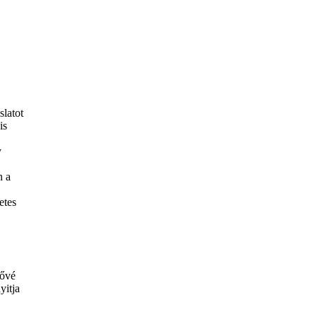
latot
is
y
n a
etes
tővé
yitja