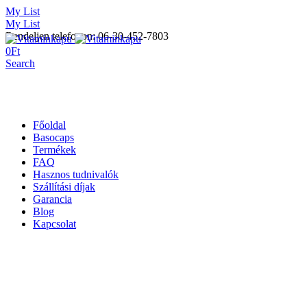
My List
My List
Rendeljen telefonon: 06-30-452-7803
0
Ft
Search
Főoldal
Basocaps
Termékek
FAQ
Hasznos tudnivalók
Szállítási díjak
Garancia
Blog
Kapcsolat