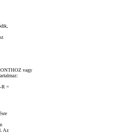
dik,
sz
ZPONTHOZ vagy
artalmaz:
-R =
ésre
em
l. Az