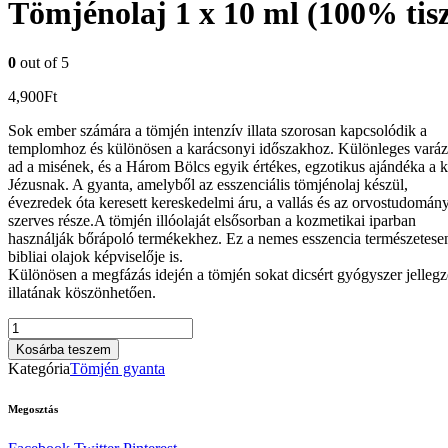
Tömjénolaj 1 x 10 ml (100% tisz
0
out of 5
4,900
Ft
Sok ember számára a tömjén intenzív illata szorosan kapcsolódik a
templomhoz és különösen a karácsonyi időszakhoz. Különleges varázs
ad a misének, és a Három Bölcs egyik értékes, egzotikus ajándéka a k
Jézusnak. A gyanta, amelyből az esszenciális tömjénolaj készül,
évezredek óta keresett kereskedelmi áru, a vallás és az orvostudomán
szerves része.A tömjén illóolaját elsősorban a kozmetikai iparban
használják bőrápoló termékekhez. Ez a nemes esszencia természetese
bibliai olajok képviselője is.
Különösen a megfázás idején a tömjén sokat dicsért gyógyszer jellegz
illatának köszönhetően.
Tömjénolaj
1
Kosárba teszem
x
Kategória
Tömjén gyanta
10
ml
Megosztás
(100%
tisztaságú