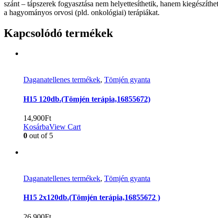
szánt – tápszerek fogyasztása nem helyettesíthetik, hanem kiegészíthe
a hagyományos orvosi (pld. onkológiai) terápiákat.
Kapcsolódó termékek
Daganatellenes termékek
,
Tömjén gyanta
H15 120db.(Tömjén terápia,16855672)
14,900
Ft
Kosárba
View Cart
0
out of 5
Daganatellenes termékek
,
Tömjén gyanta
H15 2x120db.(Tömjén terápia,16855672 )
26,900
Ft