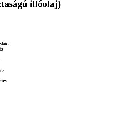
taságú illóolaj)
latot
is
y
n a
etes