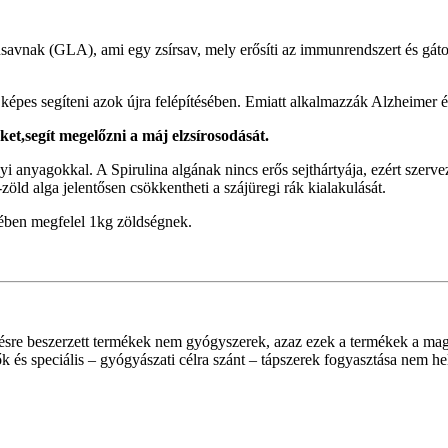
vnak (GLA), ami egy zsírsav, mely erősíti az immunrendszert és gátolja
n képes segíteni azok újra felépítésében. Emiatt alkalmazzák Alzheimer
ket,segít megelőzni a máj elzsírosodását.
ányi anyagokkal. A Spirulina algának nincs erős sejthártyája, ezért szer
zöld alga jelentősen csökkentheti a szájüregi rák kialakulását.
tében megfelel 1kg zöldségnek.
ésre beszerzett termékek nem gyógyszerek, azaz ezek a termékek a mag
k és speciális – gyógyászati célra szánt – tápszerek fogyasztása nem he