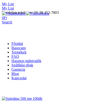
My List
My List
Rendeljen telefonon: 06-30-452-7803
0
Ft
Search
Főoldal
Basocaps
Termékek
FAQ
Hasznos tudnivalók
Szállítási díjak
Garancia
Blog
Kapcsolat