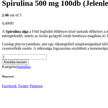
Spirulina 500 mg 100db (Jelenle
2.48
out of 5
4,400
Ft
A
Spirulina alga
a Föld legősibb élőlényei közé tartozik élőhelyei 
méregtelenítő, amely az óceán gyógyító erejét hordozza magában,41 fé
Gazdag phycocyaninban, ami egy rákmegelőző tulajdonságokkal bíró pig
csontvelőrák esetén. A mikroalga fogyasztása enyhítheti a kemoterápia 
Spirulina
500
Kosárba teszem
mg
Kategória
Spirulina
100db
(Jelenleg
Megosztás
nem
rendelhető)
Facebook
Twitter
Pinterest
!
mennyiség