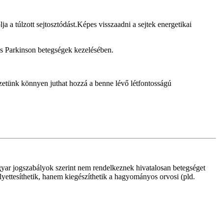
 a túlzott sejtosztódást.Képes visszaadni a sejtek energetikai
 és Parkinson betegségek kezelésében.
vezetünk könnyen juthat hozzá a benne lévő létfontosságú
yar jogszabályok szerint nem rendelkeznek hivatalosan betegséget
lyettesíthetik, hanem kiegészíthetik a hagyományos orvosi (pld.