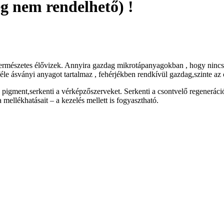
g nem rendelhető) !
a természetes élővizek. Annyira gazdag mikrotápanyagokban , hogy ninc
le ásványi anyagot tartalmaz , fehérjékben rendkívül gazdag,szinte az ö
ment,serkenti a vérképzőszerveket. Serkenti a csontvelő regenerációját
mellékhatásait – a kezelés mellett is fogyasztható.