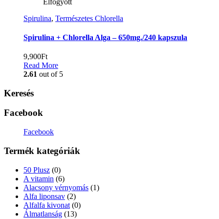
Elfogyott
Spirulina
,
Természetes Chlorella
Spirulina + Chlorella Alga – 650mg./240 kapszula
9,900
Ft
Read More
2.61
out of 5
Keresés
Facebook
Facebook
Termék kategóriák
50 Plusz
(0)
A vitamin
(6)
Alacsony vérnyomás
(1)
Alfa liponsav
(2)
Alfalfa kivonat
(0)
Álmatlanság
(13)