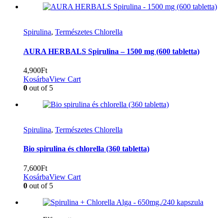
Spirulina
,
Természetes Chlorella
AURA HERBALS Spirulina – 1500 mg (600 tabletta)
4,900
Ft
Kosárba
View Cart
0
out of 5
Spirulina
,
Természetes Chlorella
Bio spirulina és chlorella (360 tabletta)
7,600
Ft
Kosárba
View Cart
0
out of 5