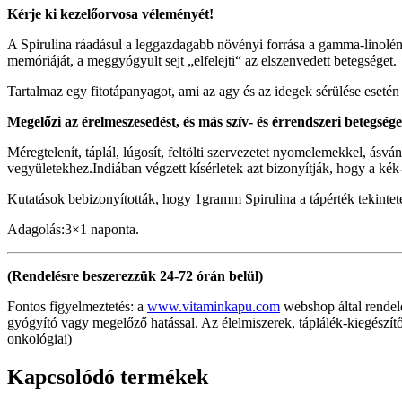
Kérje ki kezelőorvosa véleményét!
A Spirulina ráadásul a leggazdagabb növényi forrása a gamma-linolénsa
memóriáját, a meggyógyult sejt „elfelejti“ az elszenvedett betegséget.
Tartalmaz egy fitotápanyagot, ami az agy és az idegek sérülése eseté
Megelőzi az érelmeszesedést, és más szív- és érrendszeri betegsége
Méregtelenít, táplál, lúgosít, feltölti szervezetet nyomelemekkel, ásv
vegyületekhez.Indiában végzett kísérletek azt bizonyítják, hogy a kék-
Kutatások bebizonyították, hogy 1gramm Spirulina a tápérték tekinte
Adagolás:3×1 naponta.
(Rendelésre beszerezzük 24-72 órán belül)
Fontos figyelmeztetés: a
www.vitaminkapu.com
webshop által rendel
gyógyító vagy megelőző hatással. Az élelmiszerek, táplálék-kiegészítő
onkológiai)
Kapcsolódó termékek