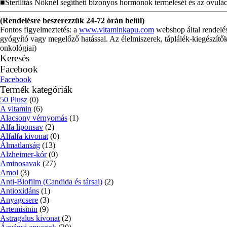
■Sterilitás Nőknél segítheti bizonyos hormonok termelését és az ovulác
(Rendelésre beszerezzük 24-72 órán belül)
Fontos figyelmeztetés: a
www.vitaminkapu.com
webshop által rendelé
gyógyító vagy megelőző hatással. Az élelmiszerek, táplálék-kiegészítők
onkológiai)
Keresés
Facebook
Facebook
Termék kategóriák
50 Plusz
(0)
A vitamin
(6)
Alacsony vérnyomás
(1)
Alfa liponsav
(2)
Alfalfa kivonat
(0)
Álmatlanság
(13)
Alzheimer-kór
(0)
Aminosavak
(27)
Amol
(3)
Anti-Biofilm (Candida és társai)
(2)
Antioxidáns
(1)
Anyagcsere
(3)
Artemisinin
(9)
Astragalus kivonat
(2)