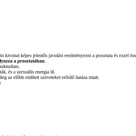
kivonat képes jelentős javulást eredményezni a prosztata és ezzel öss
ályozza a prosztatában.
traktusban.
k, és a szexuális energia ill.
leg az előbb említett szöveteket erősítő hatása miatt.
: