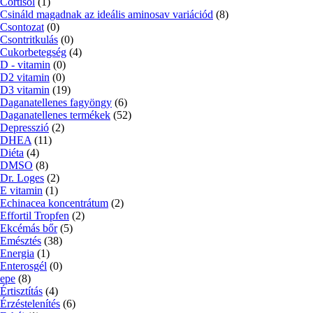
Cortisol
(1)
Csináld magadnak az ideális aminosav variációd
(8)
Csontozat
(0)
Csontritkulás
(0)
Cukorbetegség
(4)
D - vitamin
(0)
D2 vitamin
(0)
D3 vitamin
(19)
Daganatellenes fagyöngy
(6)
Daganatellenes termékek
(52)
Depresszió
(2)
DHEA
(11)
Diéta
(4)
DMSO
(8)
Dr. Loges
(2)
E vitamin
(1)
Echinacea koncentrátum
(2)
Effortil Tropfen
(2)
Ekcémás bőr
(5)
Emésztés
(38)
Energia
(1)
Enterosgél
(0)
epe
(8)
Értisztítás
(4)
Érzéstelenítés
(6)