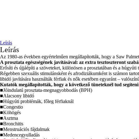
Leírás
Leírás
Az 1980-as években egyértelműen megállapították, hogy a Saw Palmetto 
A prosztata egészségének javításával: az extra tesztoszteront szab
Erősíti és újjáépíti a szöveteket, különösen a prosztatában és a húgyúti 
Régebben szexuális stimulánsként és afrodiziákumként is számon tartottá
libidó javítására használták férfiak és nők esetében egyaránt – valószínű
Kutatók megállapították, hogy a következő tüneteknél tud segíteni
■Jóindulatú prosztata-megnagyobbodás (BPH)
■Alacsony libidó
■Húgyúti problémák, főleg férfiaknál
■Congestio
■Köhögés
■Asztma
■Bronchitis
■Menstruációs fájdalmak
■Medencegyulladás