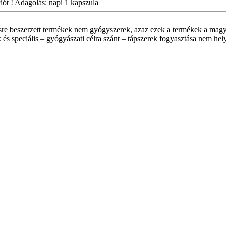
iót ! Adagolás: napi 1 kapszula
sre beszerzett termékek nem gyógyszerek, azaz ezek a termékek a magy
 és speciális – gyógyászati célra szánt – tápszerek fogyasztása nem hel