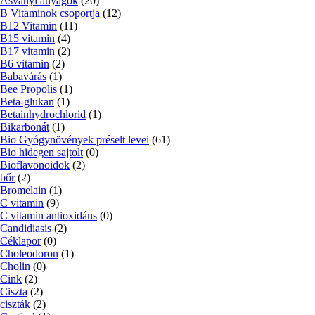
Ásványi anyagok
(20)
B Vitaminok csoportja
(12)
B12 Vitamin
(11)
B15 vitamin
(4)
B17 vitamin
(2)
B6 vitamin
(2)
Babavárás
(1)
Bee Propolis
(1)
Beta-glukan
(1)
Betainhydrochlorid
(1)
Bikarbonát
(1)
Bio Gyógynövények préselt levei
(61)
Bio hidegen sajtolt
(0)
Bioflavonoidok
(2)
bőr
(2)
Bromelain
(1)
C vitamin
(9)
C vitamin antioxidáns
(0)
Candidiasis
(2)
Céklapor
(0)
Choleodoron
(1)
Cholin
(0)
Cink
(2)
Ciszta
(2)
ciszták
(2)