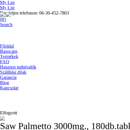
My List
My List
Rendeljen telefonon: 06-30-452-7803
0
Ft
Search
Főoldal
Basocaps
Termékek
FAQ
Hasznos tudnivalók
Szállítási díjak
Garancia
Blog
Kapcsolat
Elfogyott
Saw Palmetto 3000mg., 180db.