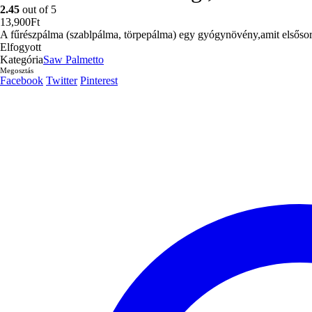
2.45
out of 5
13,900
Ft
A fűrészpálma (szablpálma, törpepálma) egy gyógynövény,amit elsősorba
Elfogyott
Kategória
Saw Palmetto
Megosztás
Facebook
Twitter
Pinterest