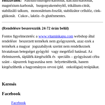
Hozzávalók:
Nátrium-hidrogén-karbonát, kalcium-karbonát,
magnézium-karbonát, burgonyakeményítő, trikálium-citrát,
stabilizáló talkum, mononátrium-foszfát, stabilizátor cellulóz, cink-
glükonát. Cukor-, laktóz- és gluténmentes.
(Rendelésre beszerezzük 24-72 órán belül)
Fontos figyelmeztetés: a
www.vitaminkapu.com
webshop által
rendelésre beszerzett termékek nem gyógyszerek, azaz ezek a
termékek a magyar jogszabályok szerint nem rendelkeznek
hivatalosan betegséget gyógyító vagy megelőző hatással. Az
élelmiszerek, táplálék-kiegészítők és speciális – gyógyászati célra
szánt – tápszerek fogyasztása nem helyettesíthetik, hanem
kiegészíthetik a hagyományos orvosi (pld. onkológiai) terápiákat.
Keresés
Facebook
Facebook