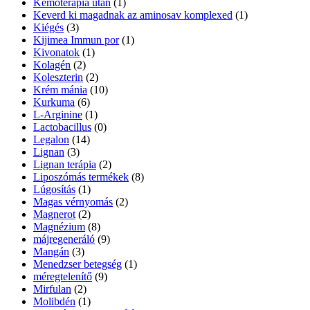
Kemoterápia után
(1)
Keverd ki magadnak az aminosav komplexed
(1)
Kiégés
(3)
Kijimea Immun por
(1)
Kivonatok
(1)
Kolagén
(2)
Koleszterin
(2)
Krém mánia
(10)
Kurkuma
(6)
L-Arginine
(1)
Lactobacillus
(0)
Legalon
(14)
Lignan
(3)
Lignan terápia
(2)
Liposzómás termékek
(8)
Lúgosítás
(1)
Magas vérnyomás
(2)
Magnerot
(2)
Magnézium
(8)
májregeneráló
(9)
Mangán
(3)
Menedzser betegség
(1)
méregtelenítő
(9)
Mirfulan
(2)
Molibdén
(1)