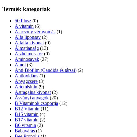
Termék kategóriák
50 Plusz
(0)
A vitamin
(6)
Alacsony vérnyomás
(1)
Alfa liponsav
(2)
Alfalfa kivonat
(0)
Álmatlanság
(13)
Alzheimer-kór
(0)
Aminosavak
(27)
Amol
(3)
Anti-Biofilm (Candida és társai)
(2)
Antioxidáns
(1)
Anyagcsere
(3)
Artemisinin
(9)
Astragalus kivonat
(2)
Ásványi anyagok
(20)
B Vitaminok csoportja
(12)
B12 Vitamin
(11)
B15 vitamin
(4)
B17 vitamin
(2)
B6 vitamin
(2)
Babavárás
(1)
Bee Propolis
(1)