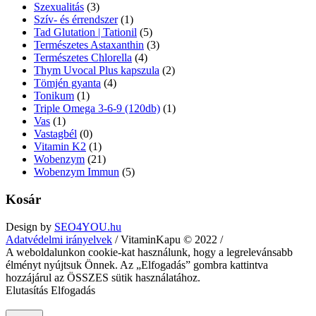
Szexualitás
(3)
Szív- és érrendszer
(1)
Tad Glutation | Tationil
(5)
Természetes Astaxanthin
(3)
Természetes Chlorella
(4)
Thym Uvocal Plus kapszula
(2)
Tömjén gyanta
(4)
Tonikum
(1)
Triple Omega 3-6-9 (120db)
(1)
Vas
(1)
Vastagbél
(0)
Vitamin K2
(1)
Wobenzym
(21)
Wobenzym Immun
(5)
Kosár
Design by
SEO4YOU.hu
Adatvédelmi irányelvek
/ VitaminKapu © 2022 /
A weboldalunkon cookie-kat használunk, hogy a legrelevánsabb
élményt nyújtsuk Önnek. Az „Elfogadás” gombra kattintva
hozzájárul az ÖSSZES sütik használatához.
Elutasítás
Elfogadás