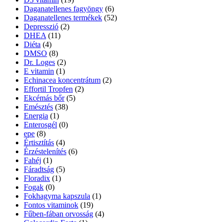
Daganatellenes fagyöngy
(6)
Daganatellenes termékek
(52)
Depresszió
(2)
DHEA
(11)
Diéta
(4)
DMSO
(8)
Dr. Loges
(2)
E vitamin
(1)
Echinacea koncentrátum
(2)
Effortil Tropfen
(2)
Ekcémás bőr
(5)
Emésztés
(38)
Energia
(1)
Enterosgél
(0)
epe
(8)
Értisztítás
(4)
Érzéstelenítés
(6)
Fahéj
(1)
Fáradtság
(5)
Floradix
(1)
Fogak
(0)
Fokhagyma kapszula
(1)
Fontos vitaminok
(19)
Fűben-fában orvosság
(4)