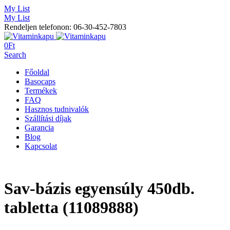
My List
My List
Rendeljen telefonon: 06-30-452-7803
0
Ft
Search
Főoldal
Basocaps
Termékek
FAQ
Hasznos tudnivalók
Szállítási díjak
Garancia
Blog
Kapcsolat
Sav-bázis egyensúly 450db.
tabletta (11089888)