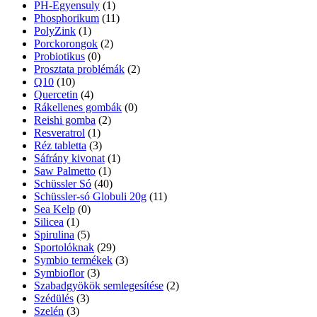
PH-Egyensuly
(1)
Phosphorikum
(11)
PolyZink
(1)
Porckorongok
(2)
Probiotikus
(0)
Prosztata problémák
(2)
Q10
(10)
Quercetin
(4)
Rákellenes gombák
(0)
Reishi gomba
(2)
Resveratrol
(1)
Réz tabletta
(3)
Sáfrány kivonat
(1)
Saw Palmetto
(1)
Schüssler Só
(40)
Schüssler-só Globuli 20g
(11)
Sea Kelp
(0)
Silicea
(1)
Spirulina
(5)
Sportolóknak
(29)
Symbio termékek
(3)
Symbioflor
(3)
Szabadgyökök semlegesítése
(2)
Szédülés
(3)
Szelén
(3)