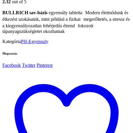
2.32
out of 5
BULLRICH sav-bázis
egyensúly tabletta Modern életmódunk és
étkezési szokásaink, mint például a fizikai megerőltetés, a stressz és
a kiegyensúlyozatlan fehérjedús étrend fokozott
tápanyagszükségletet okozhatnak
Kategória
PH-Egyensuly
Megosztás
Facebook
Twitter
Pinterest