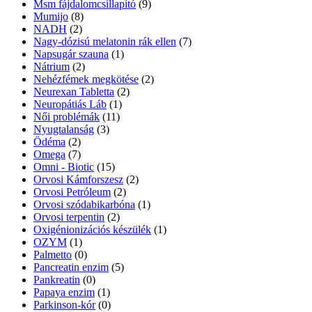
Msm fájdalomcsillapító
(9)
Mumijo
(8)
NADH
(2)
Nagy-dózisú melatonin rák ellen
(7)
Napsugár szauna
(1)
Nátrium
(2)
Nehézfémek megkötése
(2)
Neurexan Tabletta
(2)
Neuropátiás Láb
(1)
Női problémák
(11)
Nyugtalanság
(3)
Ödéma
(2)
Omega
(7)
Omni - Biotic
(15)
Orvosi Kámforszesz
(2)
Orvosi Petróleum
(2)
Orvosi szódabikarbóna
(1)
Orvosi terpentin
(2)
Oxigénionizációs készülék
(1)
OZYM
(1)
Palmetto
(0)
Pancreatin enzim
(5)
Pankreatin
(0)
Papaya enzim
(1)
Parkinson-kór
(0)