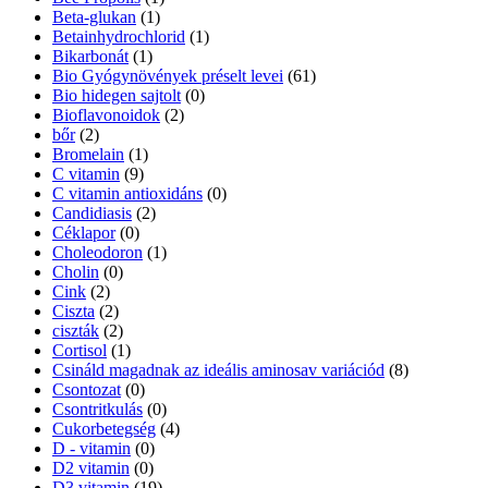
Beta-glukan
(1)
Betainhydrochlorid
(1)
Bikarbonát
(1)
Bio Gyógynövények préselt levei
(61)
Bio hidegen sajtolt
(0)
Bioflavonoidok
(2)
bőr
(2)
Bromelain
(1)
C vitamin
(9)
C vitamin antioxidáns
(0)
Candidiasis
(2)
Céklapor
(0)
Choleodoron
(1)
Cholin
(0)
Cink
(2)
Ciszta
(2)
ciszták
(2)
Cortisol
(1)
Csináld magadnak az ideális aminosav variációd
(8)
Csontozat
(0)
Csontritkulás
(0)
Cukorbetegség
(4)
D - vitamin
(0)
D2 vitamin
(0)
D3 vitamin
(19)