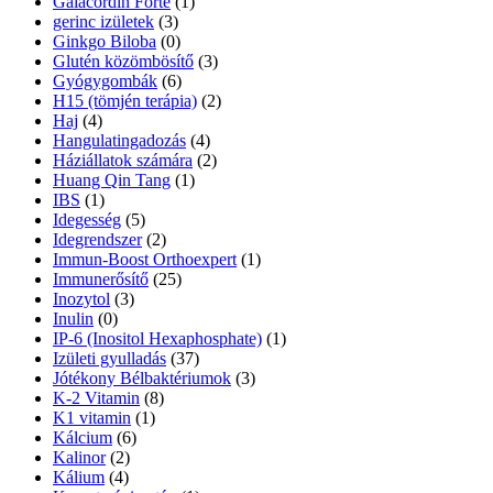
Galacordin Forte
(1)
gerinc izületek
(3)
Ginkgo Biloba
(0)
Glutén közömbösítő
(3)
Gyógygombák
(6)
H15 (tömjén terápia)
(2)
Haj
(4)
Hangulatingadozás
(4)
Háziállatok számára
(2)
Huang Qin Tang
(1)
IBS
(1)
Idegesség
(5)
Idegrendszer
(2)
Immun-Boost Orthoexpert
(1)
Immunerősítő
(25)
Inozytol
(3)
Inulin
(0)
IP-6 (Inositol Hexaphosphate)
(1)
Izületi gyulladás
(37)
Jótékony Bélbaktériumok
(3)
K-2 Vitamin
(8)
K1 vitamin
(1)
Kálcium
(6)
Kalinor
(2)
Kálium
(4)