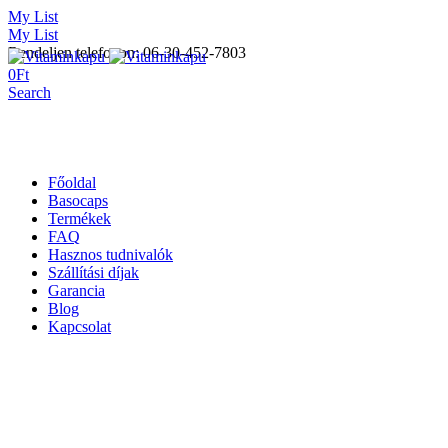
My List
My List
Rendeljen telefonon: 06-30-452-7803
0
Ft
Search
Főoldal
Basocaps
Termékek
FAQ
Hasznos tudnivalók
Szállítási díjak
Garancia
Blog
Kapcsolat