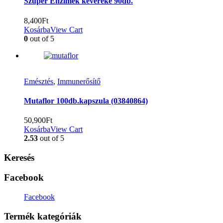
Szuper Enzimek keveréke 90db.
8,400
Ft
Kosárba
View Cart
0
out of 5
Emésztés
,
Immunerősítő
Mutaflor 100db.kapszula (03840864)
50,900
Ft
Kosárba
View Cart
2.53
out of 5
Keresés
Facebook
Facebook
Termék kategóriák