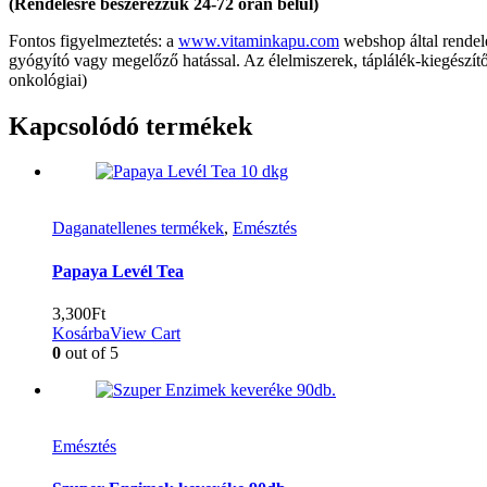
(Rendelésre beszerezzük 24-72 órán belül)
Fontos figyelmeztetés: a
www.vitaminkapu.com
webshop által rendel
gyógyító vagy megelőző hatással. Az élelmiszerek, táplálék-kiegészítő
onkológiai)
Kapcsolódó termékek
Daganatellenes termékek
,
Emésztés
Papaya Levél Tea
3,300
Ft
Kosárba
View Cart
0
out of 5
Emésztés