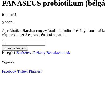
PANASEUS probiotikum (bélgát
0
out of 5
2,990
Ft
A probiotikus
Saccharomyces
boulardii inulinnal és L-glutaminnal 
célja az Ön belső egészségének támogatása.
PANASEUS
probiotikum
Kosárba teszem
(bélgát
Kategória
Emésztés
,
Jótékony Bélbaktériumok
támogató)
50db
Megosztás
kapszula
mennyiség
Facebook
Twitter
Pinterest