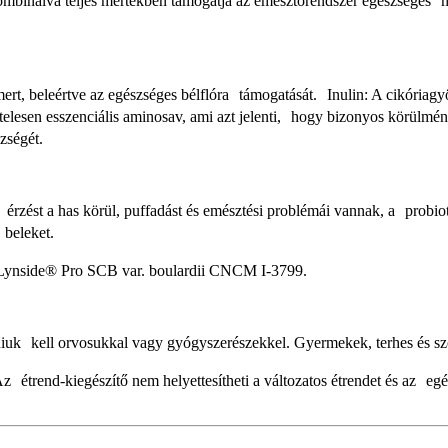
kombinálva teljes mértékben támogatja az emésztőrendszer egészséges
ert, beleértve az egészséges bélflóra támogatását. Inulin: A cikóriagyö
telesen esszenciális aminosav, ami azt jelenti, hogy bizonyos körülm
zségét.
érzést a has körül, puffadást és emésztési problémái vannak, a probi
 beleket.
, Lynside® Pro SCB var. boulardii CNCM I-3799.
lniuk kell orvosukkal vagy gyógyszerészekkel. Gyermekek, terhes és s
 Az étrend-kiegészítő nem helyettesítheti a változatos étrendet és az e