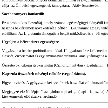
A probiotikus Saccharomyces boulardii inulinnal és L-glutaminnal 
célja az Ön belső egészségének támogatása. Aktív összetevők:
Saccharomyces boulardii:
Ez a probiotikus élesztőfaj, amely számos egészségügyi előnyéről ism
hasznos baktériumok növekedését a bélben. L-glutamin: Ez egy felté
előállítani. Az L-glutamin támogatja a bélgát működését és a bél egés
Ügyeljen a bélrendszer egészségére
Vigyázzon a beleire probiotikumunkkal. Ha gyakran érez kellemetlen 
élesztőt, cikóriarostot és egy aminosavat tartalmaz, amely támogatja a
Összetevők: cikória gyökér inulin (Cichorium intybus), L-glutamin
Kapszula összetétel: növényi cellulóz (vegetáriánus).
Figyelmeztetés: A gyógyszereket szedőknek használat előtt konzultá
Megjegyzések: Ne lépje túl az ajánlott napi adagot(napi 1 kapszula).
kisgyermekek elől elzárva tárolandó.