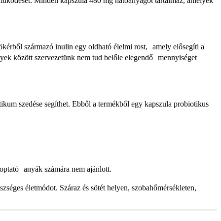
 működését. Minden kapszula 480 mg hatóanyagot tartalmaz, amelyek
kérből származó inulin egy oldható élelmi rost, amely elősegíti a
ények között szervezetünk nem tud belőle elegendő mennyiséget
otikum szedése segíthet. Ebből a termékből egy kapszula probiotikus
zoptató anyák számára nem ajánlott.
gészséges életmódot. Száraz és sötét helyen, szobahőmérsékleten,