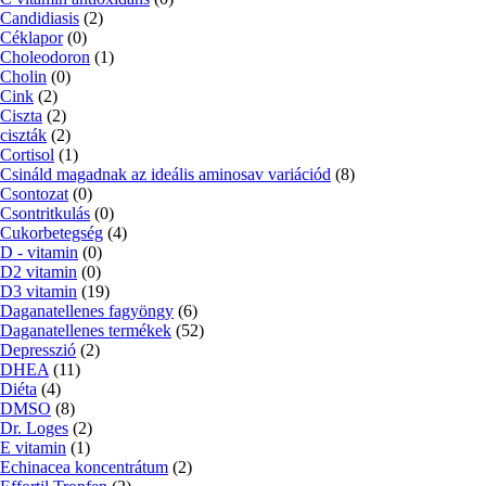
Candidiasis
(2)
Céklapor
(0)
Choleodoron
(1)
Cholin
(0)
Cink
(2)
Ciszta
(2)
ciszták
(2)
Cortisol
(1)
Csináld magadnak az ideális aminosav variációd
(8)
Csontozat
(0)
Csontritkulás
(0)
Cukorbetegség
(4)
D - vitamin
(0)
D2 vitamin
(0)
D3 vitamin
(19)
Daganatellenes fagyöngy
(6)
Daganatellenes termékek
(52)
Depresszió
(2)
DHEA
(11)
Diéta
(4)
DMSO
(8)
Dr. Loges
(2)
E vitamin
(1)
Echinacea koncentrátum
(2)