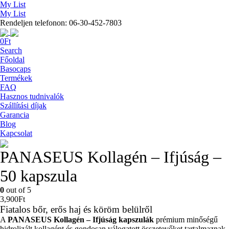
My List
My List
Rendeljen telefonon: 06-30-452-7803
0
Ft
Search
Főoldal
Basocaps
Termékek
FAQ
Hasznos tudnivalók
Szállítási díjak
Garancia
Blog
Kapcsolat
PANASEUS Kollagén – Ifjúság –
50 kapszula
0
out of 5
3,900
Ft
Fiatalos bőr, erős haj és köröm belülről
A
PANASEUS Kollagén – Ifjúság kapszulák
prémium minőségű
hidrolizált kollagént és gondosan válogatott összetevőket tartalmaznak.