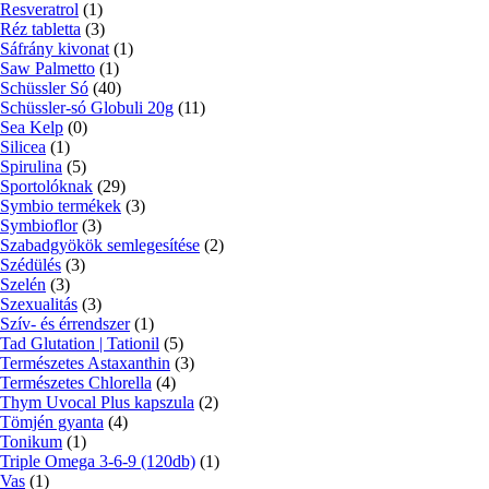
Resveratrol
(1)
Réz tabletta
(3)
Sáfrány kivonat
(1)
Saw Palmetto
(1)
Schüssler Só
(40)
Schüssler-só Globuli 20g
(11)
Sea Kelp
(0)
Silicea
(1)
Spirulina
(5)
Sportolóknak
(29)
Symbio termékek
(3)
Symbioflor
(3)
Szabadgyökök semlegesítése
(2)
Szédülés
(3)
Szelén
(3)
Szexualitás
(3)
Szív- és érrendszer
(1)
Tad Glutation | Tationil
(5)
Természetes Astaxanthin
(3)
Természetes Chlorella
(4)
Thym Uvocal Plus kapszula
(2)
Tömjén gyanta
(4)
Tonikum
(1)
Triple Omega 3-6-9 (120db)
(1)
Vas
(1)