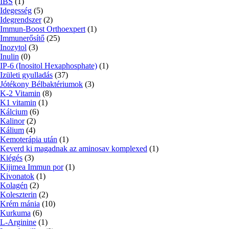
IBS
(1)
Idegesség
(5)
Idegrendszer
(2)
Immun-Boost Orthoexpert
(1)
Immunerősítő
(25)
Inozytol
(3)
Inulin
(0)
IP-6 (Inositol Hexaphosphate)
(1)
Izületi gyulladás
(37)
Jótékony Bélbaktériumok
(3)
K-2 Vitamin
(8)
K1 vitamin
(1)
Kálcium
(6)
Kalinor
(2)
Kálium
(4)
Kemoterápia után
(1)
Keverd ki magadnak az aminosav komplexed
(1)
Kiégés
(3)
Kijimea Immun por
(1)
Kivonatok
(1)
Kolagén
(2)
Koleszterin
(2)
Krém mánia
(10)
Kurkuma
(6)
L-Arginine
(1)