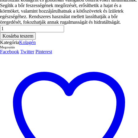
Segítik a bőr feszességének megőrzését, erősíthetik a hajat és a
körmöket, valamint hozzájárulhatnak a kötőszövetek és ízületek
egészségéhez. Rendszeres használat mellett lassíthatják a bőr
öregedését, fokozhatják annak rugalmasságát és hidratáltságát.
PANASEUS
Kollagén
Kosárba teszem
–
Kategória
Kolagén
Ifjúság
Megosztás
–
Facebook
Twitter
Pinterest
50
kapszula
mennyiség