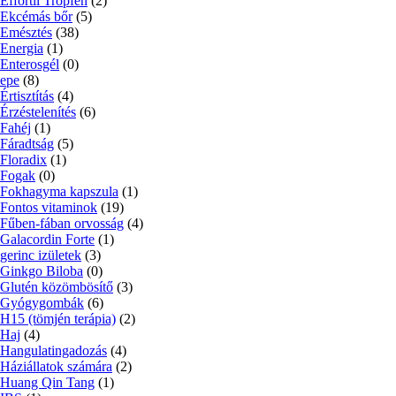
Effortil Tropfen
(2)
Ekcémás bőr
(5)
Emésztés
(38)
Energia
(1)
Enterosgél
(0)
epe
(8)
Értisztítás
(4)
Érzéstelenítés
(6)
Fahéj
(1)
Fáradtság
(5)
Floradix
(1)
Fogak
(0)
Fokhagyma kapszula
(1)
Fontos vitaminok
(19)
Fűben-fában orvosság
(4)
Galacordin Forte
(1)
gerinc izületek
(3)
Ginkgo Biloba
(0)
Glutén közömbösítő
(3)
Gyógygombák
(6)
H15 (tömjén terápia)
(2)
Haj
(4)
Hangulatingadozás
(4)
Háziállatok számára
(2)
Huang Qin Tang
(1)