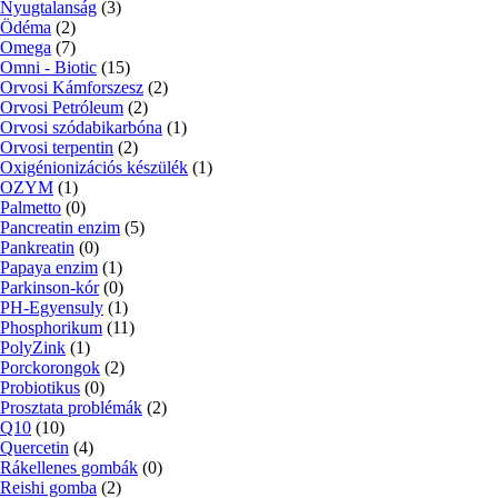
Nyugtalanság
(3)
Ödéma
(2)
Omega
(7)
Omni - Biotic
(15)
Orvosi Kámforszesz
(2)
Orvosi Petróleum
(2)
Orvosi szódabikarbóna
(1)
Orvosi terpentin
(2)
Oxigénionizációs készülék
(1)
OZYM
(1)
Palmetto
(0)
Pancreatin enzim
(5)
Pankreatin
(0)
Papaya enzim
(1)
Parkinson-kór
(0)
PH-Egyensuly
(1)
Phosphorikum
(11)
PolyZink
(1)
Porckorongok
(2)
Probiotikus
(0)
Prosztata problémák
(2)
Q10
(10)
Quercetin
(4)
Rákellenes gombák
(0)
Reishi gomba
(2)