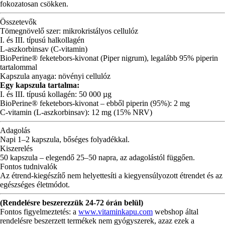
fokozatosan csökken.
Összetevők
Tömegnövelő szer: mikrokristályos cellulóz
I. és III. típusú halkollagén
L-aszkorbinsav (C-vitamin)
BioPerine® feketebors-kivonat (Piper nigrum), legalább 95% piperin
tartalommal
Kapszula anyaga: növényi cellulóz
Egy kapszula tartalma:
I. és III. típusú kollagén: 50 000 µg
BioPerine® feketebors-kivonat – ebből piperin (95%): 2 mg
C-vitamin (L-aszkorbinsav): 12 mg (15% NRV)
Adagolás
Napi 1–2 kapszula, bőséges folyadékkal.
Kiszerelés
50 kapszula – elegendő 25–50 napra, az adagolástól függően.
Fontos tudnivalók
Az étrend-kiegészítő nem helyettesíti a kiegyensúlyozott étrendet és az
egészséges életmódot.
(Rendelésre beszerezzük 24-72 órán belül)
Fontos figyelmeztetés: a
www.vitaminkapu.com
webshop által
rendelésre beszerzett termékek nem gyógyszerek, azaz ezek a