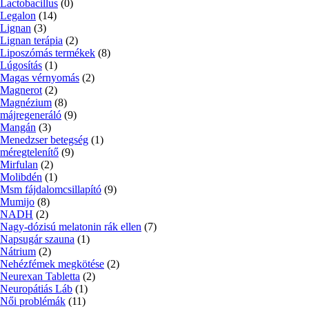
Lactobacillus
(0)
Legalon
(14)
Lignan
(3)
Lignan terápia
(2)
Liposzómás termékek
(8)
Lúgosítás
(1)
Magas vérnyomás
(2)
Magnerot
(2)
Magnézium
(8)
májregeneráló
(9)
Mangán
(3)
Menedzser betegség
(1)
méregtelenítő
(9)
Mirfulan
(2)
Molibdén
(1)
Msm fájdalomcsillapító
(9)
Mumijo
(8)
NADH
(2)
Nagy-dózisú melatonin rák ellen
(7)
Napsugár szauna
(1)
Nátrium
(2)
Nehézfémek megkötése
(2)
Neurexan Tabletta
(2)
Neuropátiás Láb
(1)
Női problémák
(11)