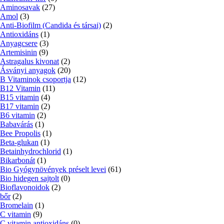
Aminosavak
(27)
Amol
(3)
Anti-Biofilm (Candida és társai)
(2)
Antioxidáns
(1)
Anyagcsere
(3)
Artemisinin
(9)
Astragalus kivonat
(2)
Ásványi anyagok
(20)
B Vitaminok csoportja
(12)
B12 Vitamin
(11)
B15 vitamin
(4)
B17 vitamin
(2)
B6 vitamin
(2)
Babavárás
(1)
Bee Propolis
(1)
Beta-glukan
(1)
Betainhydrochlorid
(1)
Bikarbonát
(1)
Bio Gyógynövények préselt levei
(61)
Bio hidegen sajtolt
(0)
Bioflavonoidok
(2)
bőr
(2)
Bromelain
(1)
C vitamin
(9)
C vitamin antioxidáns
(0)