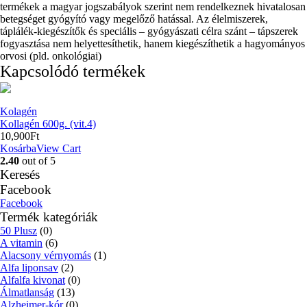
termékek a magyar jogszabályok szerint nem rendelkeznek hivatalosan
betegséget gyógyító vagy megelőző hatással. Az élelmiszerek,
táplálék-kiegészítők és speciális – gyógyászati célra szánt – tápszerek
fogyasztása nem helyettesíthetik, hanem kiegészíthetik a hagyományos
orvosi (pld. onkológiai)
Kapcsolódó termékek
Kolagén
Kollagén 600g. (vit.4)
10,900
Ft
Kosárba
View Cart
2.40
out of 5
Keresés
Facebook
Facebook
Termék kategóriák
50 Plusz
(0)
A vitamin
(6)
Alacsony vérnyomás
(1)
Alfa liponsav
(2)
Alfalfa kivonat
(0)
Álmatlanság
(13)
Alzheimer-kór
(0)