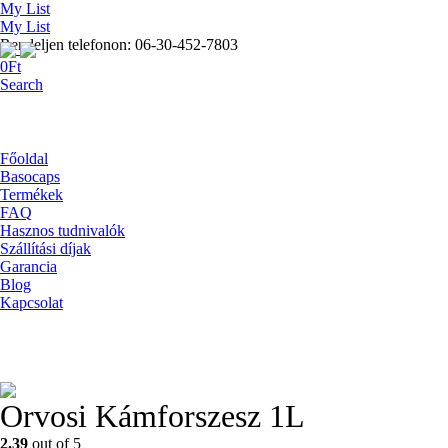
My List
My List
Rendeljen telefonon: 06-30-452-7803
0
Ft
Search
Főoldal
Basocaps
Termékek
FAQ
Hasznos tudnivalók
Szállítási díjak
Garancia
Blog
Kapcsolat
Orvosi Kámforszesz 1L
2.39
out of 5