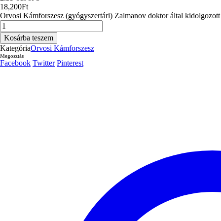
18,200
Ft
Orvosi Kámforszesz (gyógyszertári) Zalmanov doktor által kidolgozott K
Orvosi
Kámforszesz
Kosárba teszem
1L
Kategória
Orvosi Kámforszesz
mennyiség
Megosztás
Facebook
Twitter
Pinterest