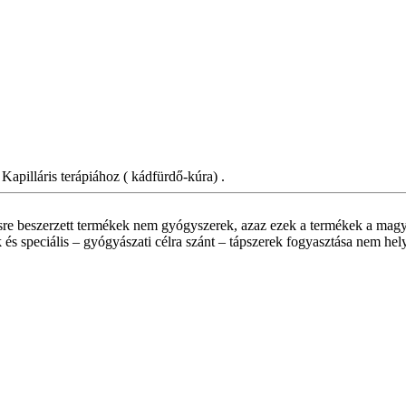
apilláris terápiához ( kádfürdő-kúra) .
sre beszerzett termékek nem gyógyszerek, azaz ezek a termékek a magy
 és speciális – gyógyászati célra szánt – tápszerek fogyasztása nem hel