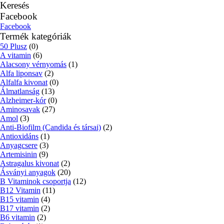
Keresés
Facebook
Facebook
Termék kategóriák
50 Plusz
(0)
A vitamin
(6)
Alacsony vérnyomás
(1)
Alfa liponsav
(2)
Alfalfa kivonat
(0)
Álmatlanság
(13)
Alzheimer-kór
(0)
Aminosavak
(27)
Amol
(3)
Anti-Biofilm (Candida és társai)
(2)
Antioxidáns
(1)
Anyagcsere
(3)
Artemisinin
(9)
Astragalus kivonat
(2)
Ásványi anyagok
(20)
B Vitaminok csoportja
(12)
B12 Vitamin
(11)
B15 vitamin
(4)
B17 vitamin
(2)
B6 vitamin
(2)