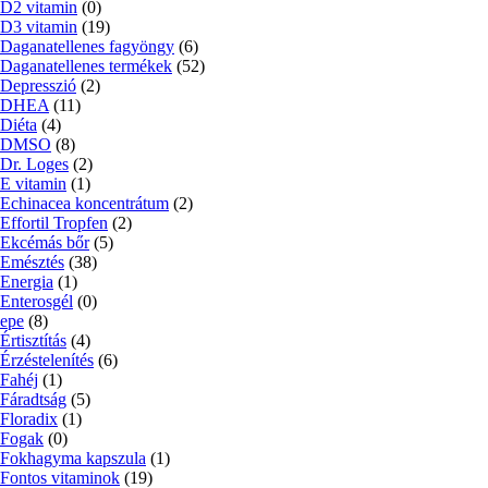
D2 vitamin
(0)
D3 vitamin
(19)
Daganatellenes fagyöngy
(6)
Daganatellenes termékek
(52)
Depresszió
(2)
DHEA
(11)
Diéta
(4)
DMSO
(8)
Dr. Loges
(2)
E vitamin
(1)
Echinacea koncentrátum
(2)
Effortil Tropfen
(2)
Ekcémás bőr
(5)
Emésztés
(38)
Energia
(1)
Enterosgél
(0)
epe
(8)
Értisztítás
(4)
Érzéstelenítés
(6)
Fahéj
(1)
Fáradtság
(5)
Floradix
(1)
Fogak
(0)
Fokhagyma kapszula
(1)
Fontos vitaminok
(19)