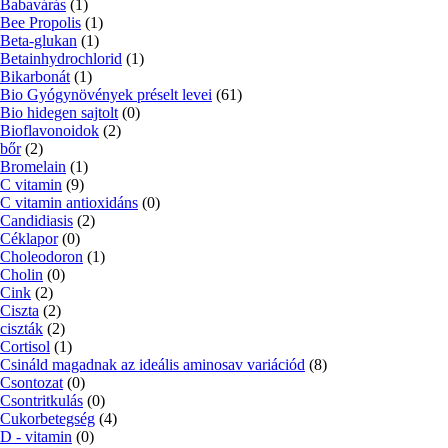
Babavárás
(1)
Bee Propolis
(1)
Beta-glukan
(1)
Betainhydrochlorid
(1)
Bikarbonát
(1)
Bio Gyógynövények préselt levei
(61)
Bio hidegen sajtolt
(0)
Bioflavonoidok
(2)
bőr
(2)
Bromelain
(1)
C vitamin
(9)
C vitamin antioxidáns
(0)
Candidiasis
(2)
Céklapor
(0)
Choleodoron
(1)
Cholin
(0)
Cink
(2)
Ciszta
(2)
ciszták
(2)
Cortisol
(1)
Csináld magadnak az ideális aminosav variációd
(8)
Csontozat
(0)
Csontritkulás
(0)
Cukorbetegség
(4)
D - vitamin
(0)