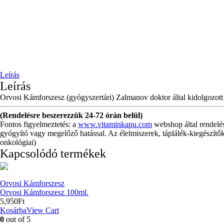
Leírás
Leírás
Orvosi Kámforszesz (gyógyszertári) Zalmanov doktor által kidolgozott K
(Rendelésre beszerezzük 24-72 órán belül)
Fontos figyelmeztetés: a
www.vitaminkapu.com
webshop által rendelé
gyógyító vagy megelőző hatással. Az élelmiszerek, táplálék-kiegészítők
onkológiai)
Kapcsolódó termékek
Orvosi Kámforszesz
Orvosi Kámforszesz 100ml.
5,950
Ft
Kosárba
View Cart
0
out of 5