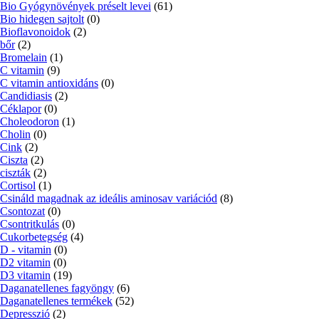
Bio Gyógynövények préselt levei
(61)
Bio hidegen sajtolt
(0)
Bioflavonoidok
(2)
bőr
(2)
Bromelain
(1)
C vitamin
(9)
C vitamin antioxidáns
(0)
Candidiasis
(2)
Céklapor
(0)
Choleodoron
(1)
Cholin
(0)
Cink
(2)
Ciszta
(2)
ciszták
(2)
Cortisol
(1)
Csináld magadnak az ideális aminosav variációd
(8)
Csontozat
(0)
Csontritkulás
(0)
Cukorbetegség
(4)
D - vitamin
(0)
D2 vitamin
(0)
D3 vitamin
(19)
Daganatellenes fagyöngy
(6)
Daganatellenes termékek
(52)
Depresszió
(2)