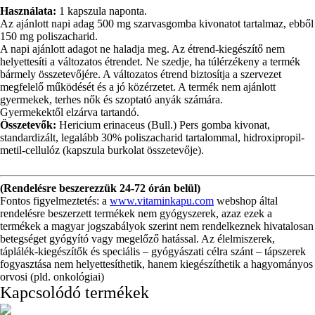
Használata:
1 kapszula naponta.
Az ajánlott napi adag 500 mg szarvasgomba kivonatot tartalmaz, ebből
150 mg poliszacharid.
A napi ajánlott adagot ne haladja meg. Az étrend-kiegészítő nem
helyettesíti a változatos étrendet. Ne szedje, ha túlérzékeny a termék
bármely összetevőjére. A változatos étrend biztosítja a szervezet
megfelelő működését és a jó közérzetet. A termék nem ajánlott
gyermekek, terhes nők és szoptató anyák számára.
Gyermekektől elzárva tartandó.
Összetevők:
Hericium erinaceus (Bull.) Pers gomba kivonat,
standardizált, legalább 30% poliszacharid tartalommal, hidroxipropil-
metil-cellulóz (kapszula burkolat összetevője).
(Rendelésre beszerezzük 24-72 órán belül)
Fontos figyelmeztetés: a
www.vitaminkapu.com
webshop által
rendelésre beszerzett termékek nem gyógyszerek, azaz ezek a
termékek a magyar jogszabályok szerint nem rendelkeznek hivatalosan
betegséget gyógyító vagy megelőző hatással. Az élelmiszerek,
táplálék-kiegészítők és speciális – gyógyászati célra szánt – tápszerek
fogyasztása nem helyettesíthetik, hanem kiegészíthetik a hagyományos
orvosi (pld. onkológiai)
Kapcsolódó termékek