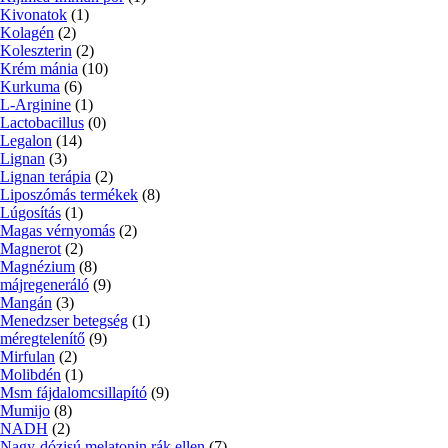
Kivonatok
(1)
Kolagén
(2)
Koleszterin
(2)
Krém mánia
(10)
Kurkuma
(6)
L-Arginine
(1)
Lactobacillus
(0)
Legalon
(14)
Lignan
(3)
Lignan terápia
(2)
Liposzómás termékek
(8)
Lúgosítás
(1)
Magas vérnyomás
(2)
Magnerot
(2)
Magnézium
(8)
májregeneráló
(9)
Mangán
(3)
Menedzser betegség
(1)
méregtelenítő
(9)
Mirfulan
(2)
Molibdén
(1)
Msm fájdalomcsillapító
(9)
Mumijo
(8)
NADH
(2)
Nagy-dózisú melatonin rák ellen
(7)