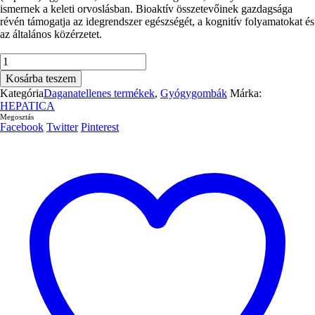
ismernek a keleti orvoslásban. Bioaktív összetevőinek gazdagsága
révén támogatja az idegrendszer egészségét, a kognitív folyamatokat és
az általános közérzetet.
Oroszlánsörény
Gomba)
Kosárba teszem
–
Kategória
Daganatellenes termékek
,
Gyógygombák
Márka:
60db
HEPATICA
mennyiség
Megosztás
Facebook
Twitter
Pinterest