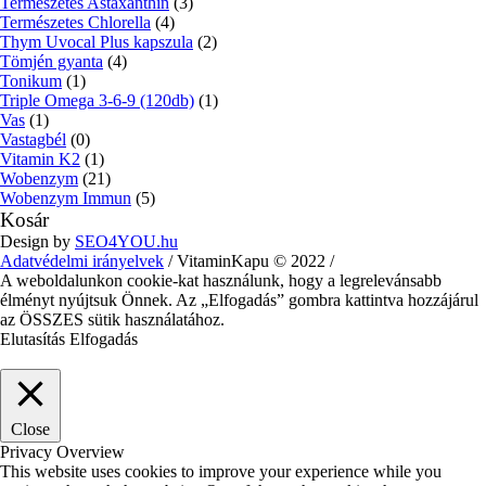
Természetes Astaxanthin
(3)
Természetes Chlorella
(4)
Thym Uvocal Plus kapszula
(2)
Tömjén gyanta
(4)
Tonikum
(1)
Triple Omega 3-6-9 (120db)
(1)
Vas
(1)
Vastagbél
(0)
Vitamin K2
(1)
Wobenzym
(21)
Wobenzym Immun
(5)
Kosár
Design by
SEO4YOU.hu
Adatvédelmi irányelvek
/ VitaminKapu © 2022 /
A weboldalunkon cookie-kat használunk, hogy a legrelevánsabb
élményt nyújtsuk Önnek. Az „Elfogadás” gombra kattintva hozzájárul
az ÖSSZES sütik használatához.
Elutasítás
Elfogadás
Close
Privacy Overview
This website uses cookies to improve your experience while you