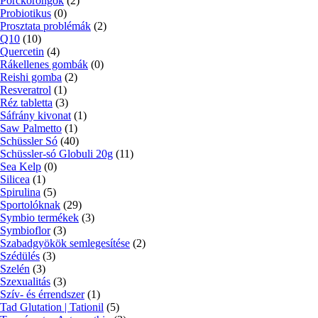
Porckorongok
(2)
Probiotikus
(0)
Prosztata problémák
(2)
Q10
(10)
Quercetin
(4)
Rákellenes gombák
(0)
Reishi gomba
(2)
Resveratrol
(1)
Réz tabletta
(3)
Sáfrány kivonat
(1)
Saw Palmetto
(1)
Schüssler Só
(40)
Schüssler-só Globuli 20g
(11)
Sea Kelp
(0)
Silicea
(1)
Spirulina
(5)
Sportolóknak
(29)
Symbio termékek
(3)
Symbioflor
(3)
Szabadgyökök semlegesítése
(2)
Szédülés
(3)
Szelén
(3)
Szexualitás
(3)
Szív- és érrendszer
(1)
Tad Glutation | Tationil
(5)