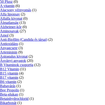
50 Plusz
(0)
A vitamin
(6)
Alacsony vérnyomás
(1)
Alfa liponsav
(2)
Alfalfa kivonat
(0)
Álmatlanság
(13)
Alzheimer-kór
(0)
Aminosavak
(27)
Amol
(3)
Anti-Biofilm (Candida és társai)
(2)
Antioxidáns
(1)
Anyagcsere
(3)
Artemisinin
(9)
Astragalus kivonat
(2)
Ásványi anyagok
(20)
B Vitaminok csoportja
(12)
B12 Vitamin
(11)
B15 vitamin
(4)
B17 vitamin
(2)
B6 vitamin
(2)
Babavárás
(1)
Bee Propolis
(1)
Beta-glukan
(1)
Betainhydrochlorid
(1)
Bikarbonát
(1)