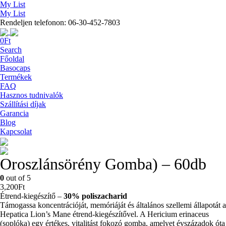
My List
My List
Rendeljen telefonon: 06-30-452-7803
0
Ft
Search
Főoldal
Basocaps
Termékek
FAQ
Hasznos tudnivalók
Szállítási díjak
Garancia
Blog
Kapcsolat
Oroszlánsörény Gomba) – 60db
0
out of 5
3,200
Ft
Étrend-kiegészítő –
30% poliszacharid
Támogassa koncentrációját, memóriáját és általános szellemi állapotát a
Hepatica Lion’s Mane étrend-kiegészítővel. A Hericium erinaceus
(soplóka) egy értékes, vitalitást fokozó gomba, amelyet évszázadok óta