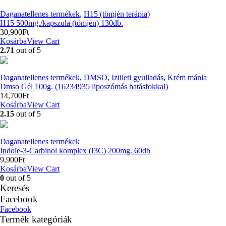
Daganatellenes termékek
,
H15 (tömjén terápia)
H15 500mg./kapszula (tömjén) 130db.
30,900
Ft
Kosárba
View Cart
2.71
out of 5
Daganatellenes termékek
,
DMSO
,
Izületi gyulladás
,
Krém mánia
Dmso Gél 100g. (16234935 liposzómás hatásfokkal)
14,700
Ft
Kosárba
View Cart
2.15
out of 5
Daganatellenes termékek
Indole-3-Carbinol komplex (I3C) 200mg. 60db
9,900
Ft
Kosárba
View Cart
0
out of 5
Keresés
Facebook
Facebook
Termék kategóriák