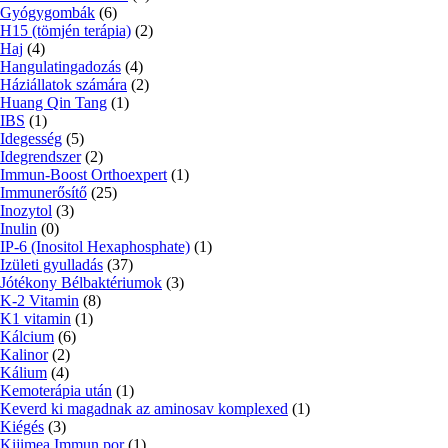
Gyógygombák
(6)
H15 (tömjén terápia)
(2)
Haj
(4)
Hangulatingadozás
(4)
Háziállatok számára
(2)
Huang Qin Tang
(1)
IBS
(1)
Idegesség
(5)
Idegrendszer
(2)
Immun-Boost Orthoexpert
(1)
Immunerősítő
(25)
Inozytol
(3)
Inulin
(0)
IP-6 (Inositol Hexaphosphate)
(1)
Izületi gyulladás
(37)
Jótékony Bélbaktériumok
(3)
K-2 Vitamin
(8)
K1 vitamin
(1)
Kálcium
(6)
Kalinor
(2)
Kálium
(4)
Kemoterápia után
(1)
Keverd ki magadnak az aminosav komplexed
(1)
Kiégés
(3)
Kijimea Immun por
(1)