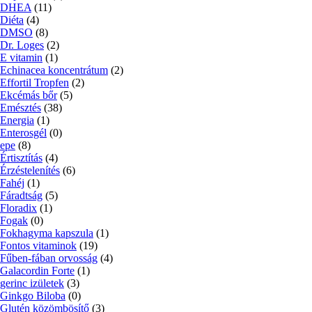
DHEA
(11)
Diéta
(4)
DMSO
(8)
Dr. Loges
(2)
E vitamin
(1)
Echinacea koncentrátum
(2)
Effortil Tropfen
(2)
Ekcémás bőr
(5)
Emésztés
(38)
Energia
(1)
Enterosgél
(0)
epe
(8)
Értisztítás
(4)
Érzéstelenítés
(6)
Fahéj
(1)
Fáradtság
(5)
Floradix
(1)
Fogak
(0)
Fokhagyma kapszula
(1)
Fontos vitaminok
(19)
Fűben-fában orvosság
(4)
Galacordin Forte
(1)
gerinc izületek
(3)
Ginkgo Biloba
(0)
Glutén közömbösítő
(3)