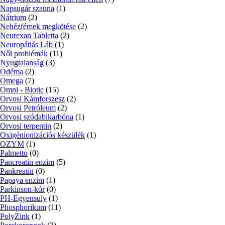
Napsugár szauna
(1)
Nátrium
(2)
Nehézfémek megkötése
(2)
Neurexan Tabletta
(2)
Neuropátiás Láb
(1)
Női problémák
(11)
Nyugtalanság
(3)
Ödéma
(2)
Omega
(7)
Omni - Biotic
(15)
Orvosi Kámforszesz
(2)
Orvosi Petróleum
(2)
Orvosi szódabikarbóna
(1)
Orvosi terpentin
(2)
Oxigénionizációs készülék
(1)
OZYM
(1)
Palmetto
(0)
Pancreatin enzim
(5)
Pankreatin
(0)
Papaya enzim
(1)
Parkinson-kór
(0)
PH-Egyensuly
(1)
Phosphorikum
(11)
PolyZink
(1)