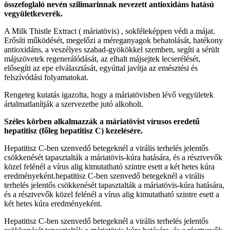
összefoglaló nevén szilimarinnak nevezett antioxidáns hatású
vegyületkeverék.
A Milk Thistle Extract ( máriatövis) , sokféleképpen védi a májat.
Erősíti működését, megelőzi a méreganyagok behatolását, hatékony
antioxidáns, a veszélyes szabad-gyökökkel szemben, segíti a sérült
májszövetek regenerálódását, az elhalt májsejtek lecserélését,
elősegíti az epe elválasztását, egyúttal javítja az emésztési és
felszívódási folyamatokat.
Rengeteg kutatás igazolta, hogy a máriatövisben lévő vegyületek
ártalmatlanítják a szervezetbe jutó alkoholt.
Széles körben alkalmazzák a máriatövist vírusos eredetű
hepatitisz (főleg hepatitisz C) kezelésére.
Hepatitisz C-ben szenvedő betegeknél a virális terhelés jelentős
csökkenését tapasztalták a máriatövis-kúra hatására, és a résztvevők
közel felénél a vírus alig kimutatható szintre esett a két hetes kúra
eredményeként.hepatitisz C-ben szenvedő betegeknél a virális
terhelés jelentős csökkenését tapasztalták a máriatövis-kúra hatására,
és a résztvevők közel felénél a vírus alig kimutatható szintre esett a
két hetes kúra eredményeként.
Hepatitisz C-ben szenvedő betegeknél a virális terhelés jelentős