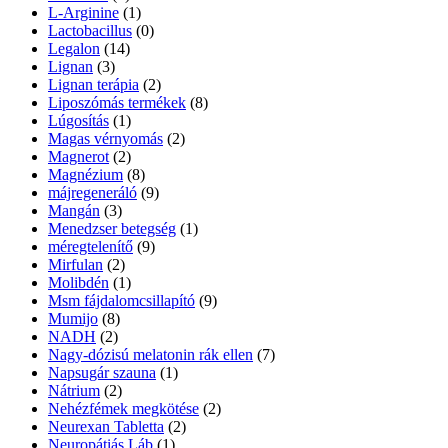
L-Arginine
(1)
Lactobacillus
(0)
Legalon
(14)
Lignan
(3)
Lignan terápia
(2)
Liposzómás termékek
(8)
Lúgosítás
(1)
Magas vérnyomás
(2)
Magnerot
(2)
Magnézium
(8)
májregeneráló
(9)
Mangán
(3)
Menedzser betegség
(1)
méregtelenítő
(9)
Mirfulan
(2)
Molibdén
(1)
Msm fájdalomcsillapító
(9)
Mumijo
(8)
NADH
(2)
Nagy-dózisú melatonin rák ellen
(7)
Napsugár szauna
(1)
Nátrium
(2)
Nehézfémek megkötése
(2)
Neurexan Tabletta
(2)
Neuropátiás Láb
(1)