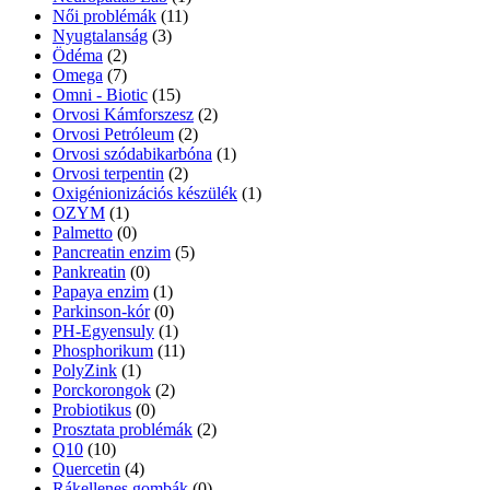
Női problémák
(11)
Nyugtalanság
(3)
Ödéma
(2)
Omega
(7)
Omni - Biotic
(15)
Orvosi Kámforszesz
(2)
Orvosi Petróleum
(2)
Orvosi szódabikarbóna
(1)
Orvosi terpentin
(2)
Oxigénionizációs készülék
(1)
OZYM
(1)
Palmetto
(0)
Pancreatin enzim
(5)
Pankreatin
(0)
Papaya enzim
(1)
Parkinson-kór
(0)
PH-Egyensuly
(1)
Phosphorikum
(11)
PolyZink
(1)
Porckorongok
(2)
Probiotikus
(0)
Prosztata problémák
(2)
Q10
(10)
Quercetin
(4)
Rákellenes gombák
(0)