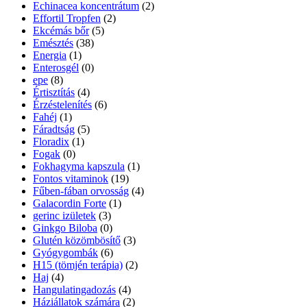
Echinacea koncentrátum
(2)
Effortil Tropfen
(2)
Ekcémás bőr
(5)
Emésztés
(38)
Energia
(1)
Enterosgél
(0)
epe
(8)
Értisztítás
(4)
Érzéstelenítés
(6)
Fahéj
(1)
Fáradtság
(5)
Floradix
(1)
Fogak
(0)
Fokhagyma kapszula
(1)
Fontos vitaminok
(19)
Fűben-fában orvosság
(4)
Galacordin Forte
(1)
gerinc izületek
(3)
Ginkgo Biloba
(0)
Glutén közömbösítő
(3)
Gyógygombák
(6)
H15 (tömjén terápia)
(2)
Haj
(4)
Hangulatingadozás
(4)
Háziállatok számára
(2)