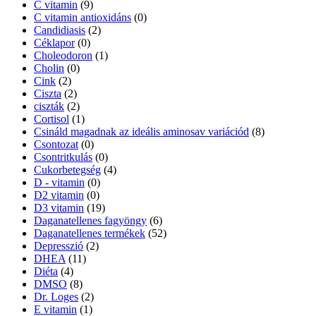
C vitamin
(9)
C vitamin antioxidáns
(0)
Candidiasis
(2)
Céklapor
(0)
Choleodoron
(1)
Cholin
(0)
Cink
(2)
Ciszta
(2)
ciszták
(2)
Cortisol
(1)
Csináld magadnak az ideális aminosav variációd
(8)
Csontozat
(0)
Csontritkulás
(0)
Cukorbetegség
(4)
D - vitamin
(0)
D2 vitamin
(0)
D3 vitamin
(19)
Daganatellenes fagyöngy
(6)
Daganatellenes termékek
(52)
Depresszió
(2)
DHEA
(11)
Diéta
(4)
DMSO
(8)
Dr. Loges
(2)
E vitamin
(1)