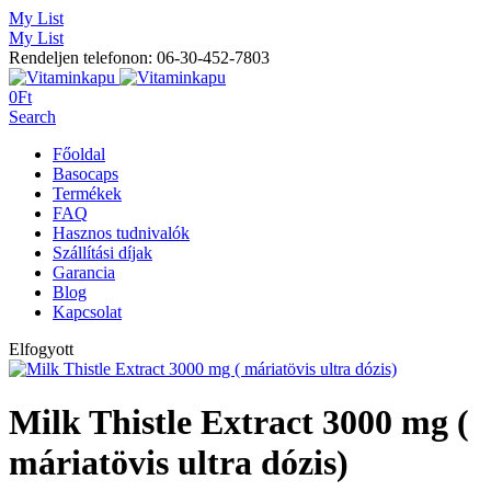
My List
My List
Rendeljen telefonon: 06-30-452-7803
0
Ft
Search
Főoldal
Basocaps
Termékek
FAQ
Hasznos tudnivalók
Szállítási díjak
Garancia
Blog
Kapcsolat
Elfogyott
Milk Thistle Extract 3000 mg (
máriatövis ultra dózis)