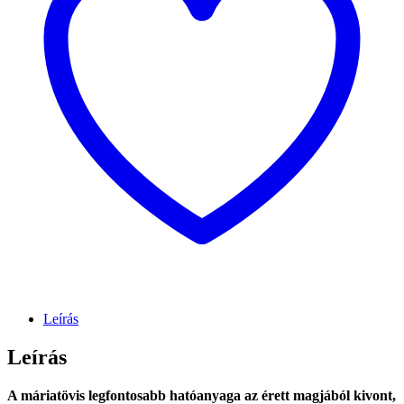
Leírás
Leírás
A máriatövis legfontosabb hatóanyaga az érett magjából kivont,