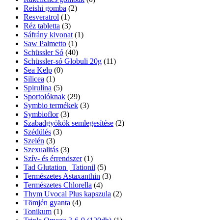
Reishi gomba
(2)
Resveratrol
(1)
Réz tabletta
(3)
Sáfrány kivonat
(1)
Saw Palmetto
(1)
Schüssler Só
(40)
Schüssler-só Globuli 20g
(11)
Sea Kelp
(0)
Silicea
(1)
Spirulina
(5)
Sportolóknak
(29)
Symbio termékek
(3)
Symbioflor
(3)
Szabadgyökök semlegesítése
(2)
Szédülés
(3)
Szelén
(3)
Szexualitás
(3)
Szív- és érrendszer
(1)
Tad Glutation | Tationil
(5)
Természetes Astaxanthin
(3)
Természetes Chlorella
(4)
Thym Uvocal Plus kapszula
(2)
Tömjén gyanta
(4)
Tonikum
(1)