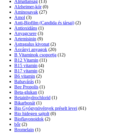
Álmatlanság
(13)
Alzheimer-kór
(0)
Aminosavak
(27)
Amol
(3)
Anti-Biofilm (Candida és társai)
(2)
Antioxidáns
(1)
Anyagcsere
(3)
Artemisinin
(9)
Astragalus kivonat
(2)
Ásványi anyagok
(20)
B Vitaminok csoportja
(12)
B12 Vitamin
(11)
B15 vitamin
(4)
B17 vitamin
(2)
B6 vitamin
(2)
Babavárás
(1)
Bee Propolis
(1)
Beta-glukan
(1)
Betainhydrochlorid
(1)
Bikarbonát
(1)
Bio Gyógynövények préselt levei
(61)
Bio hidegen sajtolt
(0)
Bioflavonoidok
(2)
bőr
(2)
Bromelain
(1)