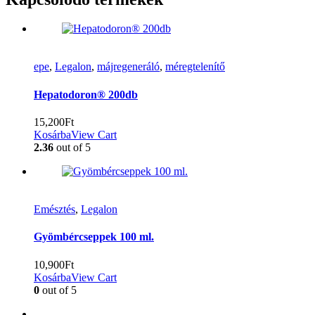
epe
,
Legalon
,
májregeneráló
,
méregtelenítő
Hepatodoron® 200db
15,200
Ft
Kosárba
View Cart
2.36
out of 5
Emésztés
,
Legalon
Gyömbércseppek 100 ml.
10,900
Ft
Kosárba
View Cart
0
out of 5