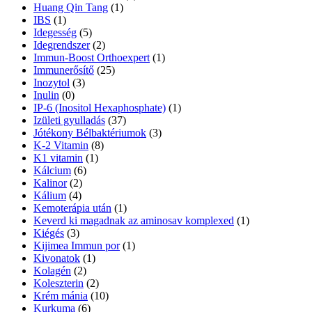
Huang Qin Tang
(1)
IBS
(1)
Idegesség
(5)
Idegrendszer
(2)
Immun-Boost Orthoexpert
(1)
Immunerősítő
(25)
Inozytol
(3)
Inulin
(0)
IP-6 (Inositol Hexaphosphate)
(1)
Izületi gyulladás
(37)
Jótékony Bélbaktériumok
(3)
K-2 Vitamin
(8)
K1 vitamin
(1)
Kálcium
(6)
Kalinor
(2)
Kálium
(4)
Kemoterápia után
(1)
Keverd ki magadnak az aminosav komplexed
(1)
Kiégés
(3)
Kijimea Immun por
(1)
Kivonatok
(1)
Kolagén
(2)
Koleszterin
(2)
Krém mánia
(10)
Kurkuma
(6)