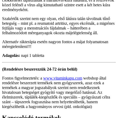
csökkenését tapasztalták a máriatövis-kúra hatására, és a résztvevők
közel felénél a vírus alig kimutatható szintre esett a két hetes kúra
eredményeként.
Szakértők szerint nem egy olyan, első látásra talán távolinak tűnő
betegség – mint pl. a reumatoid artritisz, egyes ekcémák, a migrénes
fejfájás vagy a menstruációs fájdalmak – hátterében a
felhalmozódott méreganyagok okozta májelégtelenség áll.
Alternatív rákterápia esetén nagyon fontos a májat folyamatosan
méregteleníteni!!!
Adagolás:
napi 1 tabletta
(Rendelésre beszerezzük 24-72 órán belül)
Fontos figyelmeztetés: a
www.vitaminkapu.com
webshop által
rendelésre beszerzett termékek nem gyógyszerek, azaz ezek a
termékek a magyar jogszabályok szerint nem rendelkeznek
hivatalosan betegséget gyógyító vagy megelőző hatással. Az
élelmiszerek, táplálék-kiegészítők és speciális – gyógyászati célra
szánt – tápszerek fogyasztása nem helyettesíthetik, hanem
kiegészíthetik a hagyományos orvosi (pld. onkológiai)
Kapcsolódó termékek