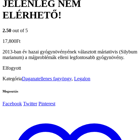
JELENLEG NEM
ELÉRHETŐ!
2.50
out of 5
17,800
Ft
2013-ban év hazai gyógynövényének választott máriatövis (Silybum
marianum) a májproblémák elleni legfontosabb gyógynövény.
Elfogyott
Kategória
Daganatellenes fagyöngy
,
Legalon
Megosztás
Facebook
Twitter
Pinterest