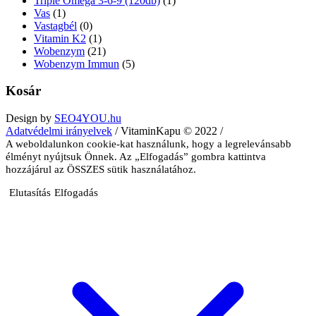
Triple Omega 3-6-9 (120db)
(1)
Vas
(1)
Vastagbél
(0)
Vitamin K2
(1)
Wobenzym
(21)
Wobenzym Immun
(5)
Kosár
Design by
SEO4YOU.hu
Adatvédelmi irányelvek
/ VitaminKapu © 2022 /
A weboldalunkon cookie-kat használunk, hogy a legrelevánsabb
élményt nyújtsuk Önnek. Az „Elfogadás” gombra kattintva
hozzájárul az ÖSSZES sütik használatához.
Elutasítás
Elfogadás