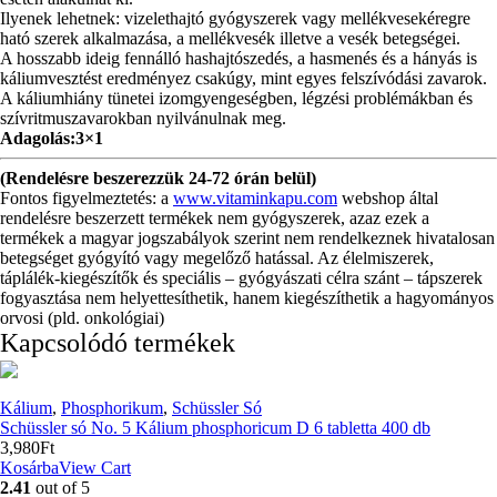
Ilyenek lehetnek: vizelethajtó gyógyszerek vagy mellékvesekéregre
ható szerek alkalmazása, a mellékvesék illetve a vesék betegségei.
A hosszabb ideig fennálló hashajtószedés, a hasmenés és a hányás is
káliumvesztést eredményez csakúgy, mint egyes felszívódási zavarok.
A káliumhiány tünetei izomgyengeségben, légzési problémákban és
szívritmuszavarokban nyilvánulnak meg.
Adagolás:3×1
(Rendelésre beszerezzük 24-72 órán belül)
Fontos figyelmeztetés: a
www.vitaminkapu.com
webshop által
rendelésre beszerzett termékek nem gyógyszerek, azaz ezek a
termékek a magyar jogszabályok szerint nem rendelkeznek hivatalosan
betegséget gyógyító vagy megelőző hatással. Az élelmiszerek,
táplálék-kiegészítők és speciális – gyógyászati célra szánt – tápszerek
fogyasztása nem helyettesíthetik, hanem kiegészíthetik a hagyományos
orvosi (pld. onkológiai)
Kapcsolódó termékek
Kálium
,
Phosphorikum
,
Schüssler Só
Schüssler só No. 5 Kálium phosphoricum D 6 tabletta 400 db
3,980
Ft
Kosárba
View Cart
2.41
out of 5