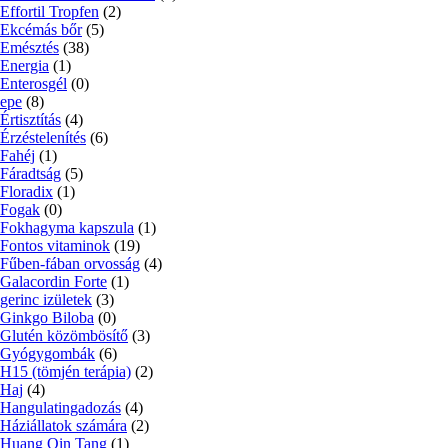
Effortil Tropfen
(2)
Ekcémás bőr
(5)
Emésztés
(38)
Energia
(1)
Enterosgél
(0)
epe
(8)
Értisztítás
(4)
Érzéstelenítés
(6)
Fahéj
(1)
Fáradtság
(5)
Floradix
(1)
Fogak
(0)
Fokhagyma kapszula
(1)
Fontos vitaminok
(19)
Fűben-fában orvosság
(4)
Galacordin Forte
(1)
gerinc izületek
(3)
Ginkgo Biloba
(0)
Glutén közömbösítő
(3)
Gyógygombák
(6)
H15 (tömjén terápia)
(2)
Haj
(4)
Hangulatingadozás
(4)
Háziállatok számára
(2)
Huang Qin Tang
(1)