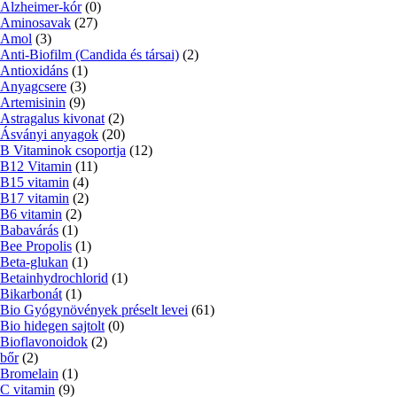
Alzheimer-kór
(0)
Aminosavak
(27)
Amol
(3)
Anti-Biofilm (Candida és társai)
(2)
Antioxidáns
(1)
Anyagcsere
(3)
Artemisinin
(9)
Astragalus kivonat
(2)
Ásványi anyagok
(20)
B Vitaminok csoportja
(12)
B12 Vitamin
(11)
B15 vitamin
(4)
B17 vitamin
(2)
B6 vitamin
(2)
Babavárás
(1)
Bee Propolis
(1)
Beta-glukan
(1)
Betainhydrochlorid
(1)
Bikarbonát
(1)
Bio Gyógynövények préselt levei
(61)
Bio hidegen sajtolt
(0)
Bioflavonoidok
(2)
bőr
(2)
Bromelain
(1)
C vitamin
(9)