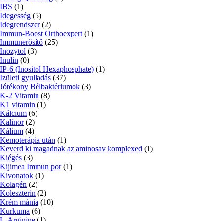
IBS
(1)
Idegesség
(5)
Idegrendszer
(2)
Immun-Boost Orthoexpert
(1)
Immunerősítő
(25)
Inozytol
(3)
Inulin
(0)
IP-6 (Inositol Hexaphosphate)
(1)
Izületi gyulladás
(37)
Jótékony Bélbaktériumok
(3)
K-2 Vitamin
(8)
K1 vitamin
(1)
Kálcium
(6)
Kalinor
(2)
Kálium
(4)
Kemoterápia után
(1)
Keverd ki magadnak az aminosav komplexed
(1)
Kiégés
(3)
Kijimea Immun por
(1)
Kivonatok
(1)
Kolagén
(2)
Koleszterin
(2)
Krém mánia
(10)
Kurkuma
(6)
L-Arginine
(1)