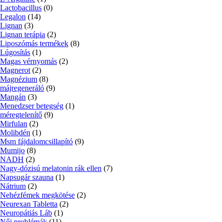
Lactobacillus
(0)
Legalon
(14)
Lignan
(3)
Lignan terápia
(2)
Liposzómás termékek
(8)
Lúgosítás
(1)
Magas vérnyomás
(2)
Magnerot
(2)
Magnézium
(8)
májregeneráló
(9)
Mangán
(3)
Menedzser betegség
(1)
méregtelenítő
(9)
Mirfulan
(2)
Molibdén
(1)
Msm fájdalomcsillapító
(9)
Mumijo
(8)
NADH
(2)
Nagy-dózisú melatonin rák ellen
(7)
Napsugár szauna
(1)
Nátrium
(2)
Nehézfémek megkötése
(2)
Neurexan Tabletta
(2)
Neuropátiás Láb
(1)
Női problémák
(11)