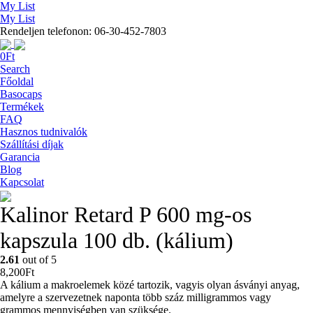
My List
My List
Rendeljen telefonon: 06-30-452-7803
0
Ft
Search
Főoldal
Basocaps
Termékek
FAQ
Hasznos tudnivalók
Szállítási díjak
Garancia
Blog
Kapcsolat
Kalinor Retard P 600 mg-os
kapszula 100 db. (kálium)
2.61
out of 5
8,200
Ft
A kálium a makroelemek közé tartozik, vagyis olyan ásványi anyag,
amelyre a szervezetnek naponta több száz milligrammos vagy
grammos mennyiségben van szüksége.