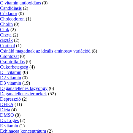
C vitamin antioxidáns
(0)
Candidiasis
(2)
Céklapor
(0)
Choleodoron
(1)
Cholin
(0)
Cink
(2)
Ciszta
(2)
ciszták
(2)
Cortisol
(1)
Csináld magadnak az ideális aminosav variációd
(8)
Csontozat
(0)
Csontritkulás
(0)
Cukorbetegség
(4)
D - vitamin
(0)
D2 vitamin
(0)
D3 vitamin
(19)
Daganatellenes fagyöngy
(6)
Daganatellenes termékek
(52)
Depresszió
(2)
DHEA
(11)
Diéta
(4)
DMSO
(8)
Dr. Loges
(2)
E vitamin
(1)
Echinacea koncentrátum
(2)