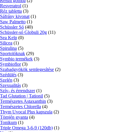
Reishi gomba
(2)
Resveratrol
(1)
Réz tabletta
(3)
Sáfrány kivonat
(1)
Saw Palmetto
(1)
Schüssler Só
(40)
Schüssler-só Globuli 20g
(11)
Sea Kelp
(0)
Silicea
(1)
Spirulina
(5)
Sportolóknak
(29)
Symbio termékek
(3)
Symbioflor
(3)
Szabadgyökök semlegesítése
(2)
Szédülés
(3)
Szelén
(3)
Szexualitás
(3)
Szív- és érrendszer
(1)
Tad Glutation | Tationil
(5)
Természetes Astaxanthin
(3)
Természetes Chlorella
(4)
Thym Uvocal Plus kapszula
(2)
Tömjén gyanta
(4)
Tonikum
(1)
Triple Omega 3-6-9 (120db)
(1)