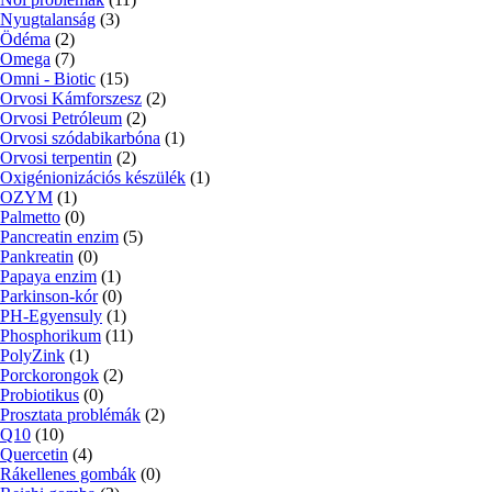
Nyugtalanság
(3)
Ödéma
(2)
Omega
(7)
Omni - Biotic
(15)
Orvosi Kámforszesz
(2)
Orvosi Petróleum
(2)
Orvosi szódabikarbóna
(1)
Orvosi terpentin
(2)
Oxigénionizációs készülék
(1)
OZYM
(1)
Palmetto
(0)
Pancreatin enzim
(5)
Pankreatin
(0)
Papaya enzim
(1)
Parkinson-kór
(0)
PH-Egyensuly
(1)
Phosphorikum
(11)
PolyZink
(1)
Porckorongok
(2)
Probiotikus
(0)
Prosztata problémák
(2)
Q10
(10)
Quercetin
(4)
Rákellenes gombák
(0)