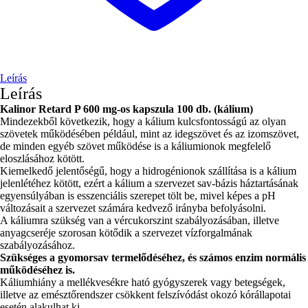
Leírás
Leírás
Kalinor Retard P 600 mg-os kapszula 100 db. (kálium)
Mindezekből következik, hogy a kálium kulcsfontosságú az olyan
szövetek működésében például, mint az idegszövet és az izomszövet,
de minden egyéb szövet működése is a káliumionok megfelelő
eloszlásához kötött.
Kiemelkedő jelentőségű, hogy a hidrogénionok szállítása is a kálium
jelenlétéhez kötött, ezért a kálium a szervezet sav-bázis háztartásának
egyensúlyában is esszenciális szerepet tölt be, mivel képes a pH
változásait a szervezet számára kedvező irányba befolyásolni.
A káliumra szükség van a vércukorszint szabályozásában, illetve
anyagcseréje szorosan kötődik a szervezet vízforgalmának
szabályozásához.
Szükséges a gyomorsav termelődéséhez, és számos enzim normális
működéséhez is.
Káliumhiány a mellékvesékre ható gyógyszerek vagy betegségek,
illetve az emésztőrendszer csökkent felszívódást okozó kórállapotai
esetén alakulhat ki.