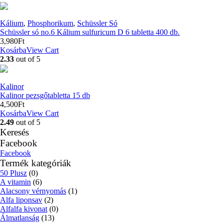
Kálium
,
Phosphorikum
,
Schüssler Só
Schüssler só no.6 Kálium sulfuricum D 6 tabletta 400 db.
3,980
Ft
Kosárba
View Cart
2.33
out of 5
Kalinor
Kalinor pezsgőtabletta 15 db
4,500
Ft
Kosárba
View Cart
2.49
out of 5
Keresés
Facebook
Facebook
Termék kategóriák
50 Plusz
(0)
A vitamin
(6)
Alacsony vérnyomás
(1)
Alfa liponsav
(2)
Alfalfa kivonat
(0)
Álmatlanság
(13)