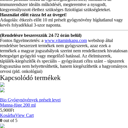
immunrendszer ideális működését, megteremtve a nyugodt,
kiegyensúlyozott élethez szükséges fiziológiai szükségleteket.
Használat előtt rázza fel az üveget!
Adagolás: étkezés előtt 10 ml préselt gyógynövény hígítatlanul vagy
kevés folyadékkal 3-szor naponta.
(Rendelésre beszerezzük 24-72 órán belül)
Fontos figyelmeztetés: a
www.vitaminkapu.com
webshop által
rendelésre beszerzett termékek nem gyógyszerek, azaz ezek a
termékek a magyar jogszabályok szerint nem rendelkeznek hivatalosan
betegséget gyógyító vagy megelőző hatással. Az élelmiszerek,
táplálék-kiegészítők és speciális – gyógyászati célra szánt – tápszerek
fogyasztása nem helyettesíthetik, hanem kiegészíthetik a hagyományos
orvosi (pld. onkológiai)
Kapcsolódó termékek
Bio Gyógynövények préselt levei
Manna-füge 200 ml
5,900
Ft
Kosárba
View Cart
0
out of 5