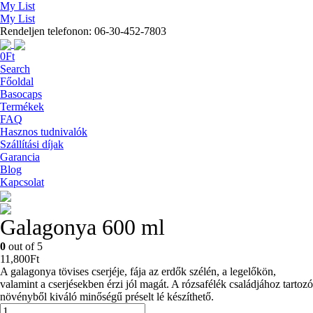
My List
My List
Rendeljen telefonon: 06-30-452-7803
0
Ft
Search
Főoldal
Basocaps
Termékek
FAQ
Hasznos tudnivalók
Szállítási díjak
Garancia
Blog
Kapcsolat
Galagonya 600 ml
0
out of 5
11,800
Ft
A galagonya tövises cserjéje, fája az erdők szélén, a legelőkön,
valamint a cserjésekben érzi jól magát. A rózsafélék családjához tartozó
növényből kiváló minőségű préselt lé készíthető.
Galagonya