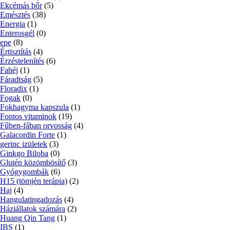
Ekcémás bőr
(5)
Emésztés
(38)
Energia
(1)
Enterosgél
(0)
epe
(8)
Értisztítás
(4)
Érzéstelenítés
(6)
Fahéj
(1)
Fáradtság
(5)
Floradix
(1)
Fogak
(0)
Fokhagyma kapszula
(1)
Fontos vitaminok
(19)
Fűben-fában orvosság
(4)
Galacordin Forte
(1)
gerinc izületek
(3)
Ginkgo Biloba
(0)
Glutén közömbösítő
(3)
Gyógygombák
(6)
H15 (tömjén terápia)
(2)
Haj
(4)
Hangulatingadozás
(4)
Háziállatok számára
(2)
Huang Qin Tang
(1)
IBS
(1)