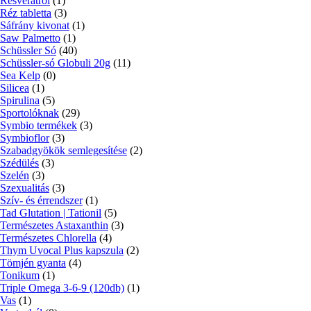
Resveratrol
(1)
Réz tabletta
(3)
Sáfrány kivonat
(1)
Saw Palmetto
(1)
Schüssler Só
(40)
Schüssler-só Globuli 20g
(11)
Sea Kelp
(0)
Silicea
(1)
Spirulina
(5)
Sportolóknak
(29)
Symbio termékek
(3)
Symbioflor
(3)
Szabadgyökök semlegesítése
(2)
Szédülés
(3)
Szelén
(3)
Szexualitás
(3)
Szív- és érrendszer
(1)
Tad Glutation | Tationil
(5)
Természetes Astaxanthin
(3)
Természetes Chlorella
(4)
Thym Uvocal Plus kapszula
(2)
Tömjén gyanta
(4)
Tonikum
(1)
Triple Omega 3-6-9 (120db)
(1)
Vas
(1)