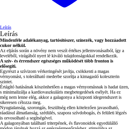
Leírás
Leírás
Mindenféle adalékanyag, tartósítószer, színezék, vagy hozzáadott
cukor nélkül.
Az eljárás során a növény nem veszít értékes jellemvonásaiból, így a
leveléből, virágából nyert lé kiváló tulajdonságokkal rendelkezik.
A szív- és érrendszer egészséges működését több fronton is
elősegíti.
Egyrészt a szívizom vérkeringését javítja, csökkenti a magas
vérnyomást, s tolerálható mederbe szorítja a kimagasló koleszterin
szintet.
Értágító hatásának köszönhetően a magas vérnyomásnak is hadat üzen,
s minimalizálja a kardiovaszkuláris megbetegedések esélyét. Ha ez
még nem lenne elég, akkor a galagonya a központi idegrendszert is
sikeresen célozza meg.
Nyugtalanság, szorongás, feszültség ellen kötelezően javasolható,
ráadásul álmatlanság, szédülés, szapora szívdobogás, és felületi légzés
is orvosolható a segítségével.
A galagonyában található triterpének, és flavonoidok egyedülálló
módon járulnak hozzá az egészségmegőrzéshez, stimulálva az