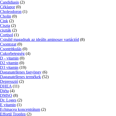
Candidiasis
(2)
Céklapor
(0)
Choleodoron
(1)
Cholin
(0)
Cink
(2)
Ciszta
(2)
ciszták
(2)
Cortisol
(1)
Csináld magadnak az ideális aminosav variációd
(8)
Csontozat
(0)
Csontritkulás
(0)
Cukorbetegség
(4)
D - vitamin
(0)
D2 vitamin
(0)
D3 vitamin
(19)
Daganatellenes fagyöngy
(6)
Daganatellenes termékek
(52)
Depresszió
(2)
DHEA
(11)
Diéta
(4)
DMSO
(8)
Dr. Loges
(2)
E vitamin
(1)
Echinacea koncentrátum
(2)
Effortil Tropfen
(2)