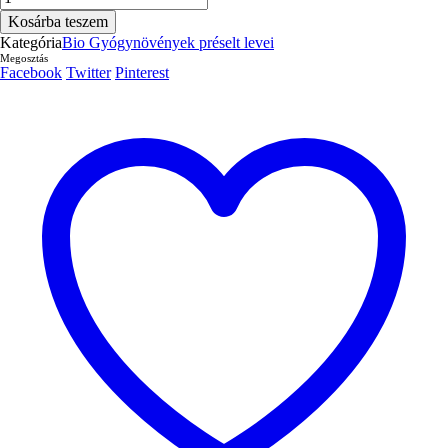
600
Kosárba teszem
ml
Kategória
Bio Gyógynövények préselt levei
mennyiség
Megosztás
Facebook
Twitter
Pinterest