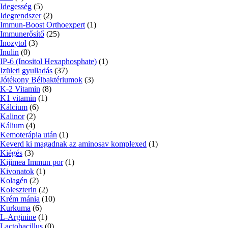
Idegesség
(5)
Idegrendszer
(2)
Immun-Boost Orthoexpert
(1)
Immunerősítő
(25)
Inozytol
(3)
Inulin
(0)
IP-6 (Inositol Hexaphosphate)
(1)
Izületi gyulladás
(37)
Jótékony Bélbaktériumok
(3)
K-2 Vitamin
(8)
K1 vitamin
(1)
Kálcium
(6)
Kalinor
(2)
Kálium
(4)
Kemoterápia után
(1)
Keverd ki magadnak az aminosav komplexed
(1)
Kiégés
(3)
Kijimea Immun por
(1)
Kivonatok
(1)
Kolagén
(2)
Koleszterin
(2)
Krém mánia
(10)
Kurkuma
(6)
L-Arginine
(1)
Lactobacillus
(0)