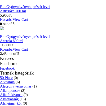
Bio Gyógynövények préselt levei
Articsóka 200 ml
5,900
Ft
Kosárba
View Cart
0
out of 5
Bio Gyógynövények préselt levei
Acerola 600 ml
11,800
Ft
Kosárba
View Cart
2.43
out of 5
Keresés
Facebook
Facebook
Termék kategóriák
50 Plusz
(0)
A vitamin
(6)
Alacsony vérnyomás
(1)
Alfa liponsav
(2)
Alfalfa kivonat
(0)
Álmatlanság
(13)
Alzheimer-kór
(0)