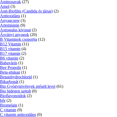
Aminosavak
(27)
Amol
(3)
Anti-Biofilm (Candida és társai)
(2)
Antioxidáns
(1)
Anyagcsere
(3)
Artemisinin
(9)
Astragalus kivonat
(2)
Ásványi anyagok
(20)
B Vitaminok csoportja
(12)
B12 Vitamin
(11)
B15 vitamin
(4)
B17 vitamin
(2)
B6 vitamin
(2)
Babavárás
(1)
Bee Propolis
(1)
Beta-glukan
(1)
Betainhydrochlorid
(1)
Bikarbonát
(1)
Bio Gyógynövények préselt levei
(61)
Bio hidegen sajtolt
(0)
Bioflavonoidok
(2)
bőr
(2)
Bromelain
(1)
C vitamin
(9)
C vitamin antioxidáns
(0)