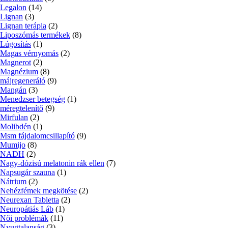
Legalon
(14)
Lignan
(3)
Lignan terápia
(2)
Liposzómás termékek
(8)
Lúgosítás
(1)
Magas vérnyomás
(2)
Magnerot
(2)
Magnézium
(8)
májregeneráló
(9)
Mangán
(3)
Menedzser betegség
(1)
méregtelenítő
(9)
Mirfulan
(2)
Molibdén
(1)
Msm fájdalomcsillapító
(9)
Mumijo
(8)
NADH
(2)
Nagy-dózisú melatonin rák ellen
(7)
Napsugár szauna
(1)
Nátrium
(2)
Nehézfémek megkötése
(2)
Neurexan Tabletta
(2)
Neuropátiás Láb
(1)
Női problémák
(11)
Nyugtalanság
(3)