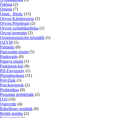
Ödéma
(2)
Omega
(7)
Omni - Biotic
(15)
Orvosi Kámforszesz
(2)
Orvosi Petróleum
(2)
Orvosi szódabikarbóna
(1)
Orvosi terpentin
(2)
Oxigénionizációs készülék
(1)
OZYM
(1)
Palmetto
(0)
Pancreatin enzim
(5)
Pankreatin
(0)
Papaya enzim
(1)
Parkinson-kór
(0)
PH-Egyensuly
(1)
Phosphorikum
(11)
PolyZink
(1)
Porckorongok
(2)
Probiotikus
(0)
Prosztata problémák
(2)
Q10
(10)
Quercetin
(4)
Rákellenes gombák
(0)
Reishi gomba
(2)