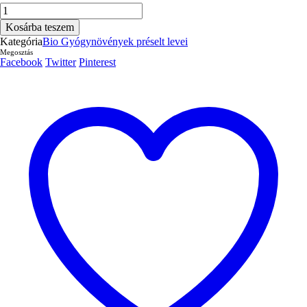
Fagyöngy
600
Kosárba teszem
ml
Kategória
Bio Gyógynövények préselt levei
mennyiség
Megosztás
Facebook
Twitter
Pinterest