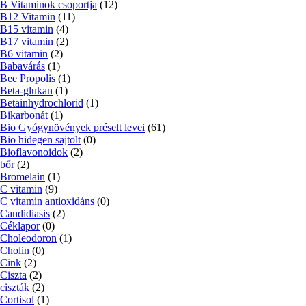
B Vitaminok csoportja
(12)
B12 Vitamin
(11)
B15 vitamin
(4)
B17 vitamin
(2)
B6 vitamin
(2)
Babavárás
(1)
Bee Propolis
(1)
Beta-glukan
(1)
Betainhydrochlorid
(1)
Bikarbonát
(1)
Bio Gyógynövények préselt levei
(61)
Bio hidegen sajtolt
(0)
Bioflavonoidok
(2)
bőr
(2)
Bromelain
(1)
C vitamin
(9)
C vitamin antioxidáns
(0)
Candidiasis
(2)
Céklapor
(0)
Choleodoron
(1)
Cholin
(0)
Cink
(2)
Ciszta
(2)
ciszták
(2)
Cortisol
(1)