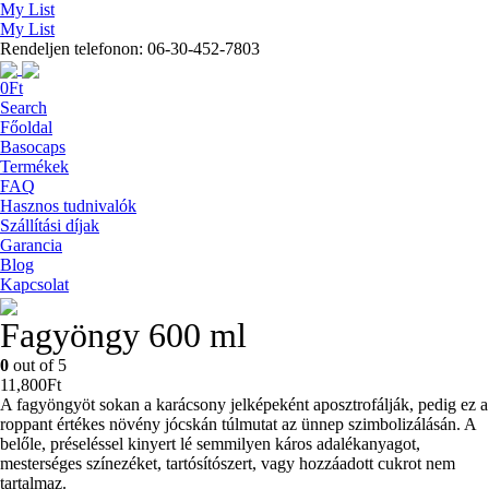
My List
My List
Rendeljen telefonon: 06-30-452-7803
0
Ft
Search
Főoldal
Basocaps
Termékek
FAQ
Hasznos tudnivalók
Szállítási díjak
Garancia
Blog
Kapcsolat
Fagyöngy 600 ml
0
out of 5
11,800
Ft
A fagyöngyöt sokan a karácsony jelképeként aposztrofálják, pedig ez a
roppant értékes növény jócskán túlmutat az ünnep szimbolizálásán. A
belőle, préseléssel kinyert lé semmilyen káros adalékanyagot,
mesterséges színezéket, tartósítószert, vagy hozzáadott cukrot nem
tartalmaz.