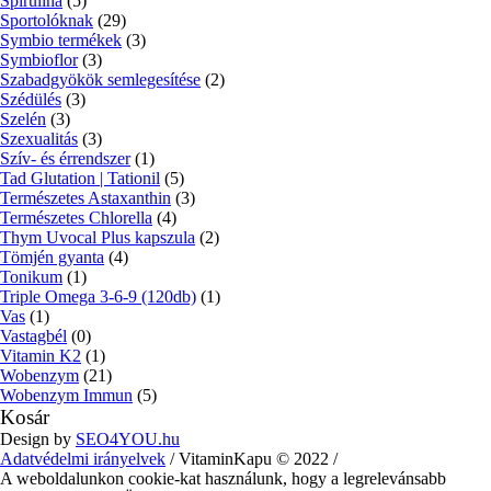
Spirulina
(5)
Sportolóknak
(29)
Symbio termékek
(3)
Symbioflor
(3)
Szabadgyökök semlegesítése
(2)
Szédülés
(3)
Szelén
(3)
Szexualitás
(3)
Szív- és érrendszer
(1)
Tad Glutation | Tationil
(5)
Természetes Astaxanthin
(3)
Természetes Chlorella
(4)
Thym Uvocal Plus kapszula
(2)
Tömjén gyanta
(4)
Tonikum
(1)
Triple Omega 3-6-9 (120db)
(1)
Vas
(1)
Vastagbél
(0)
Vitamin K2
(1)
Wobenzym
(21)
Wobenzym Immun
(5)
Kosár
Design by
SEO4YOU.hu
Adatvédelmi irányelvek
/ VitaminKapu © 2022 /
A weboldalunkon cookie-kat használunk, hogy a legrelevánsabb