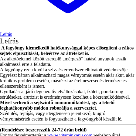
Leírás
Leírás
A fagyöngy kiemelkedő hatékonysággal képes elősegíteni a rákos
sejtek elpusztítását, beleértve az áttéteket is.
Az alkotóelemei között szereplő „mérgező” hatású anyagok teszik
alkalmassá erre a feladatra.
A fagyöngy ezen kívül a szív- és érrendszer elhivatott védelmezője.
Egyrészt bátran alkalmazható magas vérnyomás esetén akár akut, akár
krónikus probléma esetén, másrészt az érelmeszesedés természetes
ellenszereként is ismert.
Gyulladással járó degeneratív elváltozásokat, ízületi, porckorong
sérüléseket, artrózist is eredményesen kezelhet a közreműködésével.
Mivel serkenti a sejtszintű immunműködést, így a lehető
leghatékonyabb módon roborálja a szervezetet.
Szédülés, fejfájás, vagy ideiglenesen jelentkező, kiugró
vérnyomásérték esetén is fogyasztható a fagyöngyből készült lé.
(Rendelésre beszerezzük 24-72 órán belül)
Fontos figyelmeztetés: a
www.vitaminkapu.com
webshop által