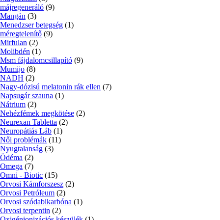
májregeneráló
(9)
Mangán
(3)
Menedzser betegség
(1)
méregtelenítő
(9)
Mirfulan
(2)
Molibdén
(1)
Msm fájdalomcsillapító
(9)
Mumijo
(8)
NADH
(2)
Nagy-dózisú melatonin rák ellen
(7)
Napsugár szauna
(1)
Nátrium
(2)
Nehézfémek megkötése
(2)
Neurexan Tabletta
(2)
Neuropátiás Láb
(1)
Női problémák
(11)
Nyugtalanság
(3)
Ödéma
(2)
Omega
(7)
Omni - Biotic
(15)
Orvosi Kámforszesz
(2)
Orvosi Petróleum
(2)
Orvosi szódabikarbóna
(1)
Orvosi terpentin
(2)
Oxigénionizációs készülék
(1)