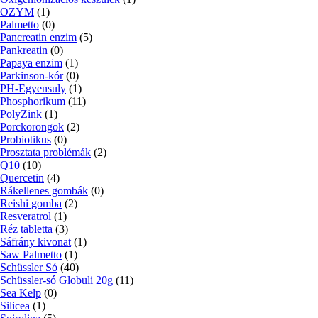
OZYM
(1)
Palmetto
(0)
Pancreatin enzim
(5)
Pankreatin
(0)
Papaya enzim
(1)
Parkinson-kór
(0)
PH-Egyensuly
(1)
Phosphorikum
(11)
PolyZink
(1)
Porckorongok
(2)
Probiotikus
(0)
Prosztata problémák
(2)
Q10
(10)
Quercetin
(4)
Rákellenes gombák
(0)
Reishi gomba
(2)
Resveratrol
(1)
Réz tabletta
(3)
Sáfrány kivonat
(1)
Saw Palmetto
(1)
Schüssler Só
(40)
Schüssler-só Globuli 20g
(11)
Sea Kelp
(0)
Silicea
(1)