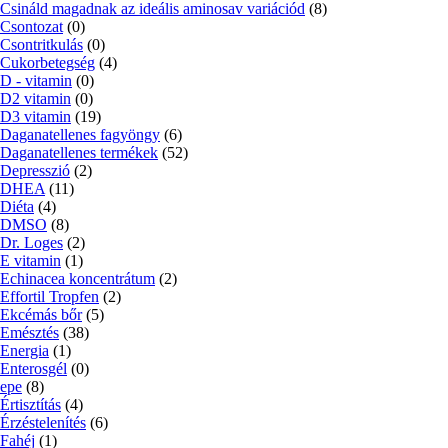
Csináld magadnak az ideális aminosav variációd
(8)
Csontozat
(0)
Csontritkulás
(0)
Cukorbetegség
(4)
D - vitamin
(0)
D2 vitamin
(0)
D3 vitamin
(19)
Daganatellenes fagyöngy
(6)
Daganatellenes termékek
(52)
Depresszió
(2)
DHEA
(11)
Diéta
(4)
DMSO
(8)
Dr. Loges
(2)
E vitamin
(1)
Echinacea koncentrátum
(2)
Effortil Tropfen
(2)
Ekcémás bőr
(5)
Emésztés
(38)
Energia
(1)
Enterosgél
(0)
epe
(8)
Értisztítás
(4)
Érzéstelenítés
(6)
Fahéj
(1)