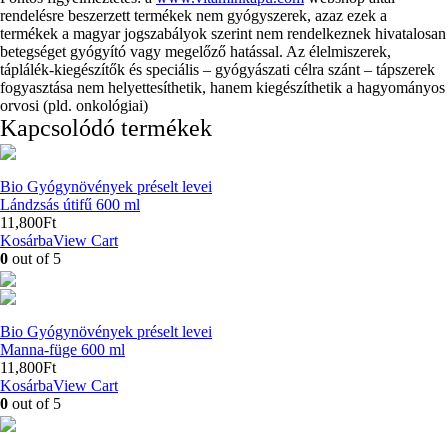
rendelésre beszerzett termékek nem gyógyszerek, azaz ezek a
termékek a magyar jogszabályok szerint nem rendelkeznek hivatalosan
betegséget gyógyító vagy megelőző hatással. Az élelmiszerek,
táplálék-kiegészítők és speciális – gyógyászati célra szánt – tápszerek
fogyasztása nem helyettesíthetik, hanem kiegészíthetik a hagyományos
orvosi (pld. onkológiai)
Kapcsolódó termékek
Bio Gyógynövények préselt levei
Lándzsás útifű 600 ml
11,800
Ft
Kosárba
View Cart
0
out of 5
Bio Gyógynövények préselt levei
Manna-füge 600 ml
11,800
Ft
Kosárba
View Cart
0
out of 5