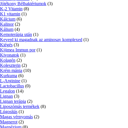
Jótékony Bélbaktériumok
(3)
K-2 Vitamin
(8)
K1 vitamin
(1)
Kálcium
(6)
Kalinor
(2)
Kálium
(4)
Kemoterápia után
(1)
Keverd ki magadnak az aminosav komplexed
(1)
Kiégés
(3)
Kijimea Immun por
(1)
Kivonatok
(1)
Kolagén
(2)
Koleszterin
(2)
Krém mánia
(10)
Kurkuma
(6)
L-Arginine
(1)
Lactobacillus
(0)
Legalon
(14)
Lignan
(3)
Lignan terápia
(2)
Liposzómás termékek
(8)
Lúgosítás
(1)
Magas vérnyomás
(2)
Magnerot
(2)
Magnézium
(8)