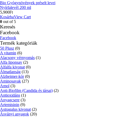
Bio Gyógynövények préselt levei
Nyírfalevél 200 ml
5,900
Ft
Kosárba
View Cart
0
out of 5
Keresés
Facebook
Facebook
Termék kategóriák
50 Plusz
(0)
A vitamin
(6)
Alacsony vérnyomás
(1)
Alfa liponsav
(2)
Alfalfa kivonat
(0)
Álmatlanság
(13)
Alzheimer-kór
(0)
Aminosavak
(27)
Amol
(3)
Anti-Biofilm (Candida és társai)
(2)
Antioxidáns
(1)
Anyagcsere
(3)
Artemisinin
(9)
Astragalus kivonat
(2)
Ásványi anyagok
(20)