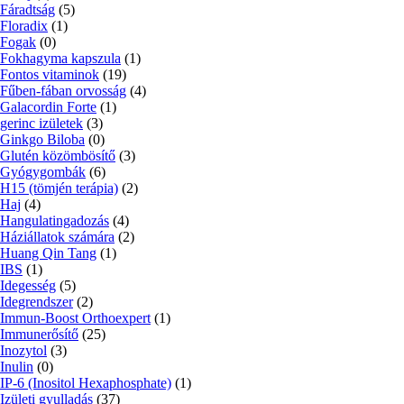
Fáradtság
(5)
Floradix
(1)
Fogak
(0)
Fokhagyma kapszula
(1)
Fontos vitaminok
(19)
Fűben-fában orvosság
(4)
Galacordin Forte
(1)
gerinc izületek
(3)
Ginkgo Biloba
(0)
Glutén közömbösítő
(3)
Gyógygombák
(6)
H15 (tömjén terápia)
(2)
Haj
(4)
Hangulatingadozás
(4)
Háziállatok számára
(2)
Huang Qin Tang
(1)
IBS
(1)
Idegesség
(5)
Idegrendszer
(2)
Immun-Boost Orthoexpert
(1)
Immunerősítő
(25)
Inozytol
(3)
Inulin
(0)
IP-6 (Inositol Hexaphosphate)
(1)
Izületi gyulladás
(37)