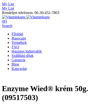
My List
My List
Rendeljen telefonon: 06-30-452-7803
0
Ft
Search
Főoldal
Basocaps
Termékek
FAQ
Hasznos tudnivalók
Szállítási díjak
Garancia
Blog
Kapcsolat
Enzyme Wied® krém 50g.
(09517503)