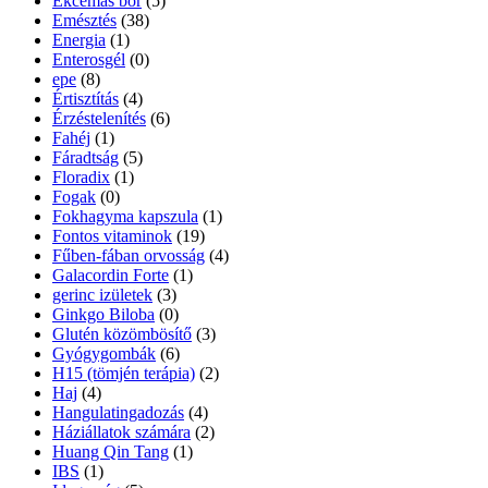
Ekcémás bőr
(5)
Emésztés
(38)
Energia
(1)
Enterosgél
(0)
epe
(8)
Értisztítás
(4)
Érzéstelenítés
(6)
Fahéj
(1)
Fáradtság
(5)
Floradix
(1)
Fogak
(0)
Fokhagyma kapszula
(1)
Fontos vitaminok
(19)
Fűben-fában orvosság
(4)
Galacordin Forte
(1)
gerinc izületek
(3)
Ginkgo Biloba
(0)
Glutén közömbösítő
(3)
Gyógygombák
(6)
H15 (tömjén terápia)
(2)
Haj
(4)
Hangulatingadozás
(4)
Háziállatok számára
(2)
Huang Qin Tang
(1)
IBS
(1)