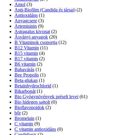
Amol
(3)
Anti-Biofilm (Candida és társai)
(2)
Antioxidáns
(1)
Anyagcsere
(3)
Artemisinin
(9)
Astragalus kivonat
(2)
Ásványi anyagok
(20)
B Vitaminok csoportja
(12)
B12 Vitamin
(11)
B15 vitamin
(4)
B17 vitamin
(2)
B6 vitamin
(2)
Babavárás
(1)
Bee Propolis
(1)
Beta-glukan
(1)
Betainhydrochlorid
(1)
Bikarbonát
(1)
Bio Gyógynövények préselt levei
(61)
Bio hidegen sajtolt
(0)
Bioflavonoidok
(2)
bőr
(2)
Bromelain
(1)
C vitamin
(9)
C vitamin antioxidáns
(0)
Candidiasis
(2)