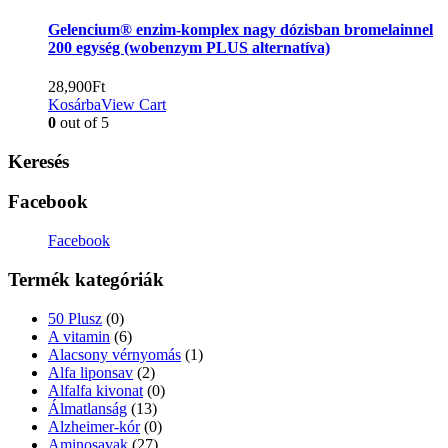
Gelencium® enzim-komplex nagy dózisban bromelainnel
200 egység (wobenzym PLUS alternatíva)
28,900
Ft
Kosárba
View Cart
0
out of 5
Keresés
Facebook
Facebook
Termék kategóriák
50 Plusz
(0)
A vitamin
(6)
Alacsony vérnyomás
(1)
Alfa liponsav
(2)
Alfalfa kivonat
(0)
Álmatlanság
(13)
Alzheimer-kór
(0)
Aminosavak
(27)