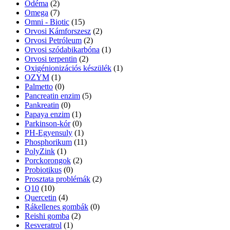
Ödéma
(2)
Omega
(7)
Omni - Biotic
(15)
Orvosi Kámforszesz
(2)
Orvosi Petróleum
(2)
Orvosi szódabikarbóna
(1)
Orvosi terpentin
(2)
Oxigénionizációs készülék
(1)
OZYM
(1)
Palmetto
(0)
Pancreatin enzim
(5)
Pankreatin
(0)
Papaya enzim
(1)
Parkinson-kór
(0)
PH-Egyensuly
(1)
Phosphorikum
(11)
PolyZink
(1)
Porckorongok
(2)
Probiotikus
(0)
Prosztata problémák
(2)
Q10
(10)
Quercetin
(4)
Rákellenes gombák
(0)
Reishi gomba
(2)
Resveratrol
(1)