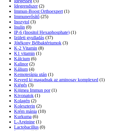
Idegesség
(5)
Idegrendszer
(2)
Immun-Boost Orthoexpert
(1)
Immunerősítő
(25)
Inozytol
(3)
Inulin
(0)
IP-6 (Inositol Hexaphosphate)
(1)
Izületi gyulladás
(37)
Jótékony Bélbaktériumok
(3)
K-2 Vitamin
(8)
K1 vitamin
(1)
Kálcium
(6)
Kalinor
(2)
Kálium
(4)
Kemoterápia után
(1)
Keverd ki magadnak az aminosav komplexed
(1)
Kiégés
(3)
Kijimea Immun por
(1)
Kivonatok
(1)
Kolagén
(2)
Koleszterin
(2)
Krém mánia
(10)
Kurkuma
(6)
L-Arginine
(1)
Lactobacillus
(0)