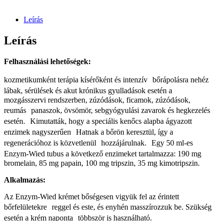
Leírás
Leírás
Felhasználási lehetőségek:
kozmetikumként terápia kísérőként és intenzív bőrápolásra nehéz
lábak, sérülések és akut krónikus gyulladások esetén a
mozgásszervi rendszerben, zúzódások, ficamok, zúzódások,
reumás panaszok, övsömör, sebgyógyulási zavarok és hegkezelés
esetén. Kimutatták, hogy a speciális kenőcs alapba ágyazott
enzimek nagyszerűen Hatnak a bőrön keresztül, így a
regenerációhoz is közvetlenül hozzájárulnak. Egy 50 ml-es
Enzym-Wied tubus a következő enzimeket tartalmazza: 190 mg
bromelain, 85 mg papain, 100 mg tripszin, 35 mg kimotripszin.
Alkalmazás:
Az Enzym-Wied krémet bőségesen vigyük fel az érintett
bőrfelületekre reggel és este, és enyhén masszírozzuk be. Szükség
esetén a krém naponta többször is használható.