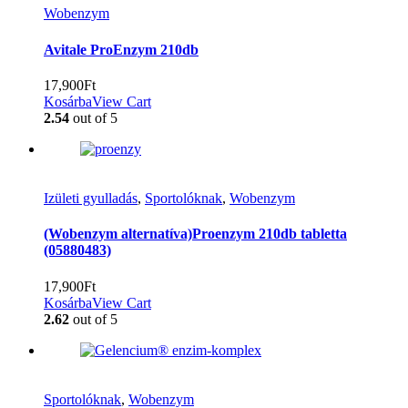
Wobenzym
Avitale ProEnzym 210db
17,900
Ft
Kosárba
View Cart
2.54
out of 5
Izületi gyulladás
,
Sportolóknak
,
Wobenzym
(Wobenzym alternatíva)Proenzym 210db tabletta
(05880483)
17,900
Ft
Kosárba
View Cart
2.62
out of 5
Sportolóknak
,
Wobenzym