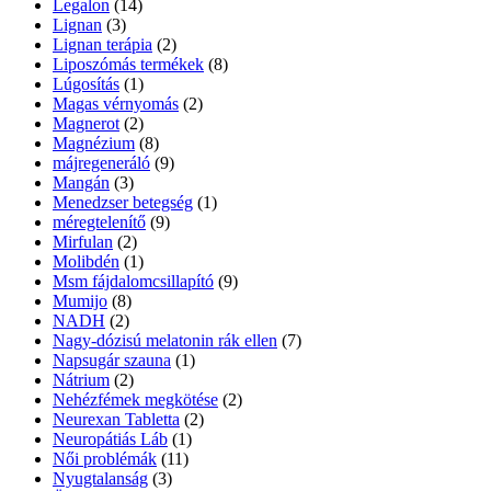
Legalon
(14)
Lignan
(3)
Lignan terápia
(2)
Liposzómás termékek
(8)
Lúgosítás
(1)
Magas vérnyomás
(2)
Magnerot
(2)
Magnézium
(8)
májregeneráló
(9)
Mangán
(3)
Menedzser betegség
(1)
méregtelenítő
(9)
Mirfulan
(2)
Molibdén
(1)
Msm fájdalomcsillapító
(9)
Mumijo
(8)
NADH
(2)
Nagy-dózisú melatonin rák ellen
(7)
Napsugár szauna
(1)
Nátrium
(2)
Nehézfémek megkötése
(2)
Neurexan Tabletta
(2)
Neuropátiás Láb
(1)
Női problémák
(11)
Nyugtalanság
(3)