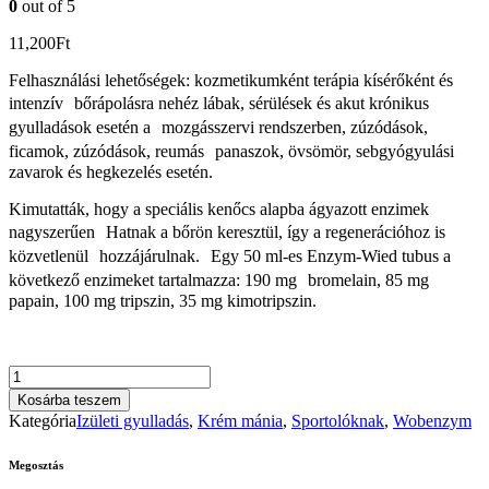
0
out of 5
11,200
Ft
Felhasználási lehetőségek: kozmetikumként terápia kísérőként és
intenzív bőrápolásra nehéz lábak, sérülések és akut krónikus
gyulladások esetén a mozgásszervi rendszerben, zúzódások,
ficamok, zúzódások, reumás panaszok, övsömör, sebgyógyulási
zavarok és hegkezelés esetén.
Kimutatták, hogy a speciális kenőcs alapba ágyazott enzimek
nagyszerűen Hatnak a bőrön keresztül, így a regenerációhoz is
közvetlenül hozzájárulnak. Egy 50 ml-es Enzym-Wied tubus a
következő enzimeket tartalmazza: 190 mg bromelain, 85 mg
papain, 100 mg tripszin, 35 mg kimotripszin.
Enzyme
Wied®
Kosárba teszem
krém
Kategória
Izületi gyulladás
,
Krém mánia
,
Sportolóknak
,
Wobenzym
50g.
(09517503)
Megosztás
mennyiség