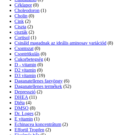
Céklapor
(0)
Choleodoron
(1)
Cholin
(0)
Cink
(2)
Ciszta
(2)
ciszták
(2)
Cortisol
(1)
Csináld magadnak az ideális aminosav variációd
(8)
Csontozat
(0)
Csontritkulás
(0)
Cukorbetegség
(4)
D - vitamin
(0)
D2 vitamin
(0)
D3 vitamin
(19)
Daganatellenes fagyöngy
(6)
Daganatellenes termékek
(52)
Depresszió
(2)
DHEA
(11)
Diéta
(4)
DMSO
(8)
Dr. Loges
(2)
E vitamin
(1)
Echinacea koncentrátum
(2)
Effortil Tropfen
(2)