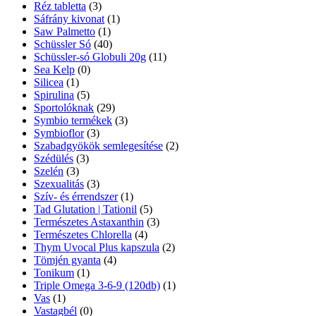
Réz tabletta
(3)
Sáfrány kivonat
(1)
Saw Palmetto
(1)
Schüssler Só
(40)
Schüssler-só Globuli 20g
(11)
Sea Kelp
(0)
Silicea
(1)
Spirulina
(5)
Sportolóknak
(29)
Symbio termékek
(3)
Symbioflor
(3)
Szabadgyökök semlegesítése
(2)
Szédülés
(3)
Szelén
(3)
Szexualitás
(3)
Szív- és érrendszer
(1)
Tad Glutation | Tationil
(5)
Természetes Astaxanthin
(3)
Természetes Chlorella
(4)
Thym Uvocal Plus kapszula
(2)
Tömjén gyanta
(4)
Tonikum
(1)
Triple Omega 3-6-9 (120db)
(1)
Vas
(1)
Vastagbél
(0)