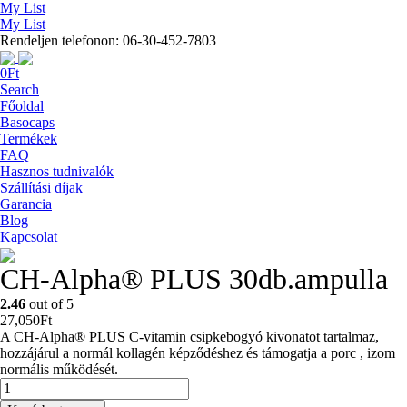
My List
My List
Rendeljen telefonon: 06-30-452-7803
0
Ft
Search
Főoldal
Basocaps
Termékek
FAQ
Hasznos tudnivalók
Szállítási díjak
Garancia
Blog
Kapcsolat
CH-Alpha® PLUS 30db.ampulla
2.46
out of 5
27,050
Ft
A CH-Alpha® PLUS C-vitamin csipkebogyó kivonatot tartalmaz,
hozzájárul a normál kollagén képződéshez és támogatja a porc , izom
normális működését.
CH-
Alpha®