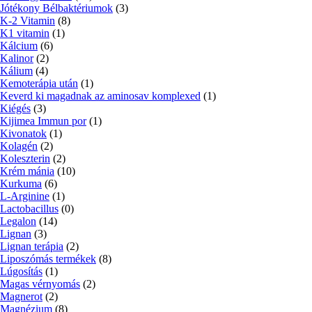
Jótékony Bélbaktériumok
(3)
K-2 Vitamin
(8)
K1 vitamin
(1)
Kálcium
(6)
Kalinor
(2)
Kálium
(4)
Kemoterápia után
(1)
Keverd ki magadnak az aminosav komplexed
(1)
Kiégés
(3)
Kijimea Immun por
(1)
Kivonatok
(1)
Kolagén
(2)
Koleszterin
(2)
Krém mánia
(10)
Kurkuma
(6)
L-Arginine
(1)
Lactobacillus
(0)
Legalon
(14)
Lignan
(3)
Lignan terápia
(2)
Liposzómás termékek
(8)
Lúgosítás
(1)
Magas vérnyomás
(2)
Magnerot
(2)
Magnézium
(8)