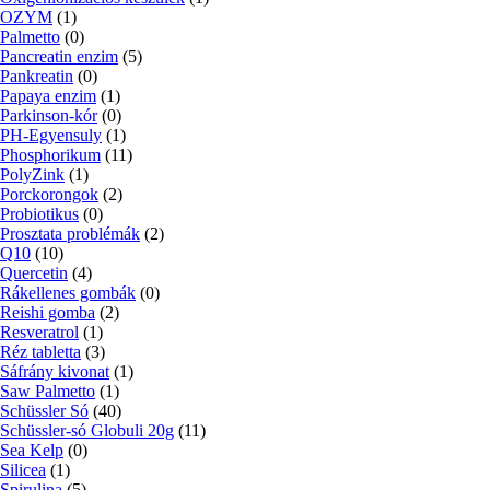
OZYM
(1)
Palmetto
(0)
Pancreatin enzim
(5)
Pankreatin
(0)
Papaya enzim
(1)
Parkinson-kór
(0)
PH-Egyensuly
(1)
Phosphorikum
(11)
PolyZink
(1)
Porckorongok
(2)
Probiotikus
(0)
Prosztata problémák
(2)
Q10
(10)
Quercetin
(4)
Rákellenes gombák
(0)
Reishi gomba
(2)
Resveratrol
(1)
Réz tabletta
(3)
Sáfrány kivonat
(1)
Saw Palmetto
(1)
Schüssler Só
(40)
Schüssler-só Globuli 20g
(11)
Sea Kelp
(0)
Silicea
(1)
Spirulina
(5)