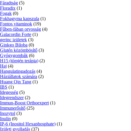
Fáradtság
(5)
Floradix
(1)
Fogak
(0)
Fokhagyma kapszula
(1)
Fontos vitaminok
(19)
Fűben-fában orvosság
(4)
Galacordin Forte
(1)
gerinc izületek
(3)
Ginkgo Biloba
(0)
Glutén közömbösítő
(3)
Gyógygombák
(6)
H15 (tömjén terápia)
(2)
Haj
(4)
Hangulatingadozás
(4)
Háziállatok számára
(2)
Huang Qin Tang
(1)
IBS
(1)
Idegesség
(5)
Idegrendszer
(2)
Immun-Boost Orthoexpert
(1)
Immunerősítő
(25)
Inozytol
(3)
Inulin
(0)
IP-6 (Inositol Hexaphosphate)
(1)
Izületi gyulladás
(37)