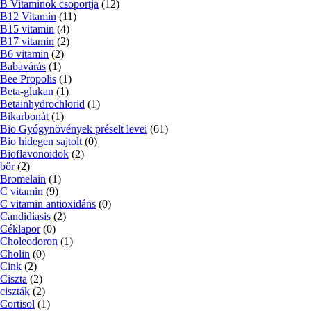
B Vitaminok csoportja
(12)
B12 Vitamin
(11)
B15 vitamin
(4)
B17 vitamin
(2)
B6 vitamin
(2)
Babavárás
(1)
Bee Propolis
(1)
Beta-glukan
(1)
Betainhydrochlorid
(1)
Bikarbonát
(1)
Bio Gyógynövények préselt levei
(61)
Bio hidegen sajtolt
(0)
Bioflavonoidok
(2)
bőr
(2)
Bromelain
(1)
C vitamin
(9)
C vitamin antioxidáns
(0)
Candidiasis
(2)
Céklapor
(0)
Choleodoron
(1)
Cholin
(0)
Cink
(2)
Ciszta
(2)
ciszták
(2)
Cortisol
(1)