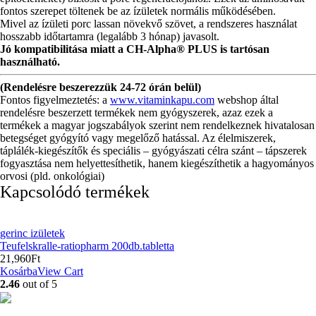
fontos szerepet töltenek be az ízületek normális működésében.
Mivel az ízületi porc lassan növekvő szövet, a rendszeres használat
hosszabb időtartamra (legalább 3 hónap) javasolt.
Jó kompatibilitása miatt a CH-Alpha® PLUS is tartósan
használható.
(Rendelésre beszerezzük 24-72 órán belül)
Fontos figyelmeztetés: a
www.vitaminkapu.com
webshop által
rendelésre beszerzett termékek nem gyógyszerek, azaz ezek a
termékek a magyar jogszabályok szerint nem rendelkeznek hivatalosan
betegséget gyógyító vagy megelőző hatással. Az élelmiszerek,
táplálék-kiegészítők és speciális – gyógyászati célra szánt – tápszerek
fogyasztása nem helyettesíthetik, hanem kiegészíthetik a hagyományos
orvosi (pld. onkológiai)
Kapcsolódó termékek
gerinc izületek
Teufelskralle-ratiopharm 200db.tabletta
21,960
Ft
Kosárba
View Cart
2.46
out of 5