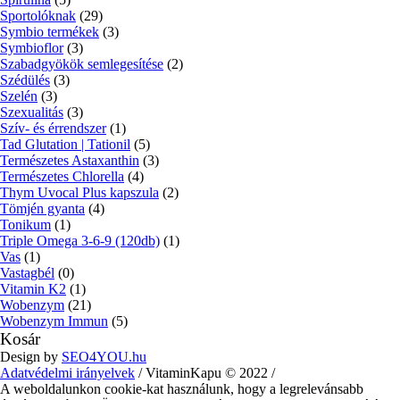
Sportolóknak
(29)
Symbio termékek
(3)
Symbioflor
(3)
Szabadgyökök semlegesítése
(2)
Szédülés
(3)
Szelén
(3)
Szexualitás
(3)
Szív- és érrendszer
(1)
Tad Glutation | Tationil
(5)
Természetes Astaxanthin
(3)
Természetes Chlorella
(4)
Thym Uvocal Plus kapszula
(2)
Tömjén gyanta
(4)
Tonikum
(1)
Triple Omega 3-6-9 (120db)
(1)
Vas
(1)
Vastagbél
(0)
Vitamin K2
(1)
Wobenzym
(21)
Wobenzym Immun
(5)
Kosár
Design by
SEO4YOU.hu
Adatvédelmi irányelvek
/ VitaminKapu © 2022 /
A weboldalunkon cookie-kat használunk, hogy a legrelevánsabb