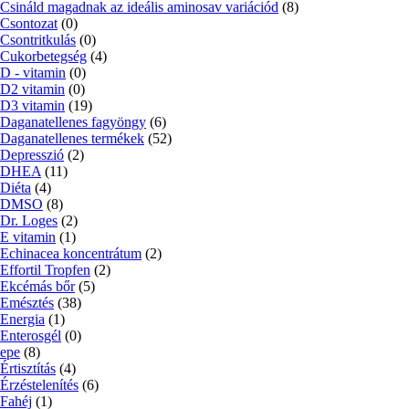
Csináld magadnak az ideális aminosav variációd
(8)
Csontozat
(0)
Csontritkulás
(0)
Cukorbetegség
(4)
D - vitamin
(0)
D2 vitamin
(0)
D3 vitamin
(19)
Daganatellenes fagyöngy
(6)
Daganatellenes termékek
(52)
Depresszió
(2)
DHEA
(11)
Diéta
(4)
DMSO
(8)
Dr. Loges
(2)
E vitamin
(1)
Echinacea koncentrátum
(2)
Effortil Tropfen
(2)
Ekcémás bőr
(5)
Emésztés
(38)
Energia
(1)
Enterosgél
(0)
epe
(8)
Értisztítás
(4)
Érzéstelenítés
(6)
Fahéj
(1)