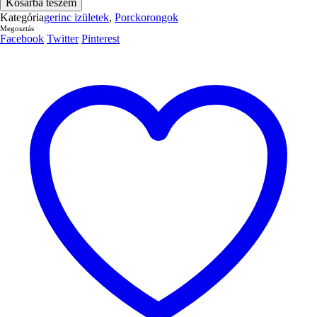
Kosárba teszem
PLUS
Kategória
gerinc izületek
,
Porckorongok
30db.ampulla
Megosztás
mennyiség
Facebook
Twitter
Pinterest