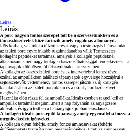
Leírás
Leírás
A porc nagyon fontos szerepet tölt be a szervezetünkben és a
támasztószövetek közé tartozik amely rugalmas állományú.
Idős korban, valamint a túlzott stressz vagy a testmozgás hiánya miatt
az ízületi porc egyre inkább rugalmatlanabbá válik Természetes
kollagént peptideket tartalmaz, amelyek a kollagén peptideknél
általánosan ismert nagy biológiai hasznosíthatósággal rendelkeznek – a
tápanyagok különösen jól felszívódnak a szervezetben.
A kollagén az összes ízületi porc és az intervertebral lemez része.,
ezáltal az ampullákban található tápanyagok egyvelege hozzájárul a
sejtösszetevők védelméhez, fontos szerepet játszik az új kollagén
kialakulásában az ízületi porcokban és a csont , hordozó szövet
megőrzésében.
Használat előtt rázza fel az ampullákat.Ideális esetben reggel kell az
ampullák tartalmát meginni ,mert a nap folyamán az anyagcsere
aktívabb, és így a testben a hatóanyagok jobban eloszlanak.
A kollagén ideális porc-építő tápanyag, amely egyensúlyba hozza a
megnövekedett igényeket.
A kollagén olyan fehérje, amely fontos aminosavakat (fehérje
építőelemeket) biztosít a porc regenerációjához. Ezek az aminosavak