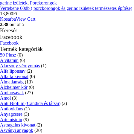
gerinc izületek
,
Porckorongok
Vertebene 60db ( porckorongok és gerinc izületek természetes építése)
13,800
Ft
Kosárba
View Cart
2.38
out of 5
Keresés
Facebook
Facebook
Termék kategóriák
50 Plusz
(0)
A vitamin
(6)
Alacsony vérnyomás
(1)
Alfa liponsav
(2)
Alfalfa kivonat
(0)
Álmatlanság
(13)
Alzheimer-kór
(0)
Aminosavak
(27)
Amol
(3)
Anti-Biofilm (Candida és társai)
(2)
Antioxidáns
(1)
Anyagcsere
(3)
Artemisinin
(9)
Astragalus kivonat
(2)
Ásványi anyagok
(20)