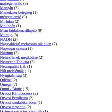
májregeneráló
(9)
Mangán
(3)
Menedzser betegség
(1)
méregtelenítő
(9)
Mirfulan
(2)
Molibdén
(1)
Msm fájdalomcsillapító
(9)
Mumijo
(8)
NADH
(2)
Nagy-dózisú melatonin rák ellen
(7)
Napsugár szauna
(1)
Nátrium
(2)
Nehézfémek megkötése
(2)
Neurexan Tabletta
(2)
Neuropátiás Láb
(1)
Női problémák
(11)
Nyugtalanság
(3)
Ödéma
(2)
Omega
(7)
Omni - Biotic
(15)
Orvosi Kámforszesz
(2)
Orvosi Petróleum
(2)
Orvosi szódabikarbóna
(1)
Orvosi terpentin
(2)
Oxigénionizációs készülék
(1)