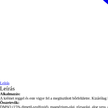
Leírás
Leírás
Alkalmazás:
A krémet reggel és este vigye fel a megtisztított bőrfelületre. Kizáról
Összetevők:
DMSO (15% dimetil-szulfoxid), magnézium-olaj, rózsaolaj, aloe vera, o