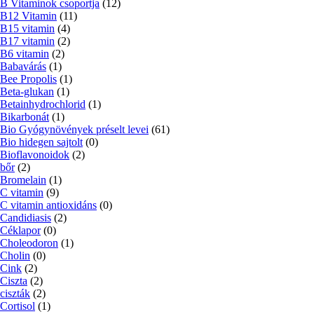
B Vitaminok csoportja
(12)
B12 Vitamin
(11)
B15 vitamin
(4)
B17 vitamin
(2)
B6 vitamin
(2)
Babavárás
(1)
Bee Propolis
(1)
Beta-glukan
(1)
Betainhydrochlorid
(1)
Bikarbonát
(1)
Bio Gyógynövények préselt levei
(61)
Bio hidegen sajtolt
(0)
Bioflavonoidok
(2)
bőr
(2)
Bromelain
(1)
C vitamin
(9)
C vitamin antioxidáns
(0)
Candidiasis
(2)
Céklapor
(0)
Choleodoron
(1)
Cholin
(0)
Cink
(2)
Ciszta
(2)
ciszták
(2)
Cortisol
(1)