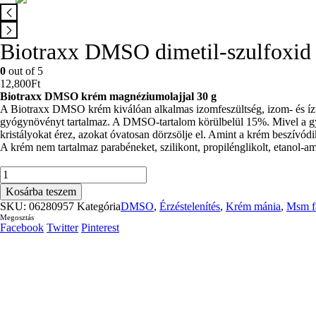
Biotraxx DMSO dimetil-szulfoxi
0
out of 5
12,800
Ft
Biotraxx DMSO krém magnéziumolajjal 30 g
A Biotraxx DMSO krém kiválóan alkalmas izomfeszültség, izom- és ízül
gyógynövényt tartalmaz. A DMSO-tartalom körülbelül 15%. Mivel a gyá
kristályokat érez, azokat óvatosan dörzsölje el. Amint a krém beszívódi
A krém nem tartalmaz parabéneket, szilikont, propilénglikolt, etanol-ami
Biotraxx
DMSO
Kosárba teszem
dimetil-
SKU:
06280957
Kategória
DMSO
,
Érzéstelenítés
,
Krém mánia
,
Msm fá
szulfoxid
Megosztás
gyógynövényes
Facebook
Twitter
Pinterest
krém
mennyiség