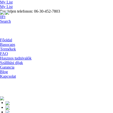
My List
My List
Rendeljen telefonon: 06-30-452-7803
0
Ft
Search
Főoldal
Basocaps
Termékek
FAQ
Hasznos tudnivalók
Szállítási díjak
Garancia
Blog
Kapcsolat