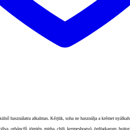
ag külső használatra alkalmas. Kérjük, soha ne használja a krémet nyálka
líva, orbáncfű, tömjén, mirha, chili, kermesbogyó, ördögkarom, bojtor