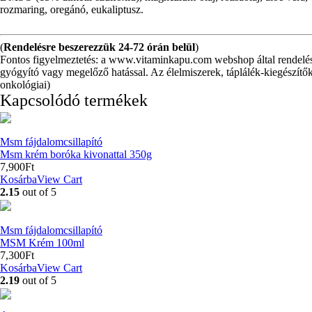
rozmaring, oregánó, eukaliptusz.
(
Rendelésre beszerezzük 24-72 órán belül
)
Fontos figyelmeztetés: a www.vitaminkapu.com webshop által rendelés
gyógyító vagy megelőző hatással. Az élelmiszerek, táplálék-kiegészítők
onkológiai)
Kapcsolódó termékek
Msm fájdalomcsillapító
Msm krém boróka kivonattal 350g
7,900
Ft
Kosárba
View Cart
2.15
out of 5
Msm fájdalomcsillapító
MSM Krém 100ml
7,300
Ft
Kosárba
View Cart
2.19
out of 5