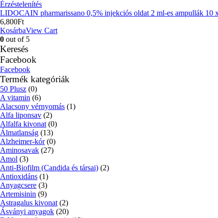
Érzéstelenítés
LIDOCAIN pharmarissano 0,5% injekciós oldat 2 ml-es ampullák 10 x
6,800
Ft
Kosárba
View Cart
0
out of 5
Keresés
Facebook
Facebook
Termék kategóriák
50 Plusz
(0)
A vitamin
(6)
Alacsony vérnyomás
(1)
Alfa liponsav
(2)
Alfalfa kivonat
(0)
Álmatlanság
(13)
Alzheimer-kór
(0)
Aminosavak
(27)
Amol
(3)
Anti-Biofilm (Candida és társai)
(2)
Antioxidáns
(1)
Anyagcsere
(3)
Artemisinin
(9)
Astragalus kivonat
(2)
Ásványi anyagok
(20)