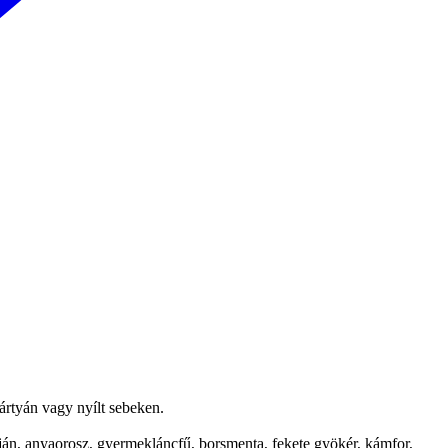
hártyán vagy nyílt sebeken.
ján, anyaorosz, gyermekláncfű, borsmenta, fekete gyökér, kámfor,