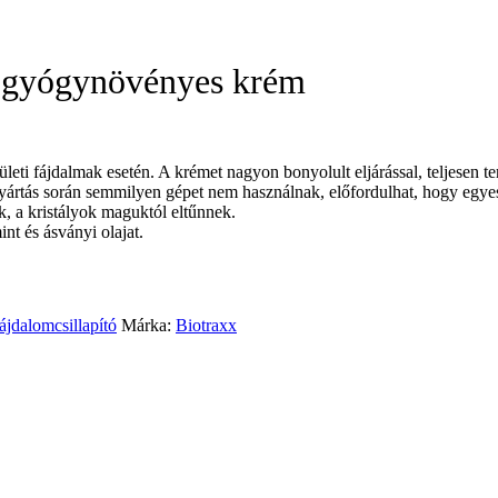
d gyógynövényes krém
eti fájdalmak esetén. A krémet nagyon bonyolult eljárással, teljesen 
rtás során semmilyen gépet nem használnak, előfordulhat, hogy egyes 
k, a kristályok maguktól eltűnnek.
nt és ásványi olajat.
jdalomcsillapító
Márka:
Biotraxx