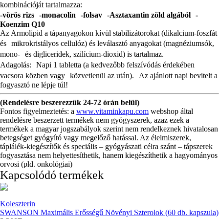
kombinációját tartalmazza:
-vörös rizs -monacolin -folsav -Asztaxantin zöld algából -
Koenzim Q10
Az Armolipid a tápanyagokon kívül stabilizátorokat (dikalcium-foszfát
és mikrokristályos cellulóz) és leválasztó anyagokat (magnéziumsók,
mono- és digliceridek, szilícium-dioxid) is tartalmaz.
Adagolás: Napi 1 tabletta (a kedvezőbb felszívódás érdekében
vacsora közben vagy közvetlenül az után). Az ajánlott napi bevitelt a
fogyasztó ne lépje túl!
(Rendelésre beszerezzük 24-72 órán belül)
Fontos figyelmeztetés: a
www.vitaminkapu.com
webshop által
rendelésre beszerzett termékek nem gyógyszerek, azaz ezek a
termékek a magyar jogszabályok szerint nem rendelkeznek hivatalosan
betegséget gyógyító vagy megelőző hatással. Az élelmiszerek,
táplálék-kiegészítők és speciális – gyógyászati célra szánt – tápszerek
fogyasztása nem helyettesíthetik, hanem kiegészíthetik a hagyományos
orvosi (pld. onkológiai)
Kapcsolódó termékek
Koleszterin
SWANSON Maximális Erősségű Növényi Szterolok (60 db. kapszula)