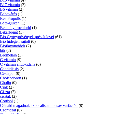
B15 vitamin
(4)
B17 vitamin
(2)
B6 vitamin
(2)
Babavárás
(1)
Bee Propolis
(1)
Beta-glukan
(1)
Betainhydrochlorid
(1)
Bikarbonát
(1)
Bio Gyógynövények préselt levei
(61)
Bio hidegen sajtolt
(0)
Bioflavonoidok
(2)
bőr
(2)
Bromelain
(1)
C vitamin
(9)
C vitamin antioxidáns
(0)
Candidiasis
(2)
Céklapor
(0)
Choleodoron
(1)
Cholin
(0)
Cink
(2)
Ciszta
(2)
ciszták
(2)
Cortisol
(1)
Csináld magadnak az ideális aminosav variációd
(8)
Csontozat
(0)