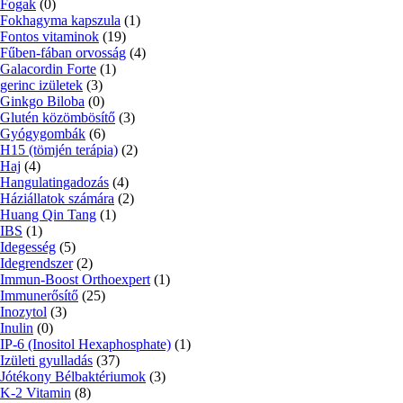
Fogak
(0)
Fokhagyma kapszula
(1)
Fontos vitaminok
(19)
Fűben-fában orvosság
(4)
Galacordin Forte
(1)
gerinc izületek
(3)
Ginkgo Biloba
(0)
Glutén közömbösítő
(3)
Gyógygombák
(6)
H15 (tömjén terápia)
(2)
Haj
(4)
Hangulatingadozás
(4)
Háziállatok számára
(2)
Huang Qin Tang
(1)
IBS
(1)
Idegesség
(5)
Idegrendszer
(2)
Immun-Boost Orthoexpert
(1)
Immunerősítő
(25)
Inozytol
(3)
Inulin
(0)
IP-6 (Inositol Hexaphosphate)
(1)
Izületi gyulladás
(37)
Jótékony Bélbaktériumok
(3)
K-2 Vitamin
(8)