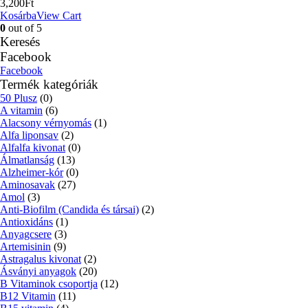
3,200
Ft
Kosárba
View Cart
0
out of 5
Keresés
Facebook
Facebook
Termék kategóriák
50 Plusz
(0)
A vitamin
(6)
Alacsony vérnyomás
(1)
Alfa liponsav
(2)
Alfalfa kivonat
(0)
Álmatlanság
(13)
Alzheimer-kór
(0)
Aminosavak
(27)
Amol
(3)
Anti-Biofilm (Candida és társai)
(2)
Antioxidáns
(1)
Anyagcsere
(3)
Artemisinin
(9)
Astragalus kivonat
(2)
Ásványi anyagok
(20)
B Vitaminok csoportja
(12)
B12 Vitamin
(11)