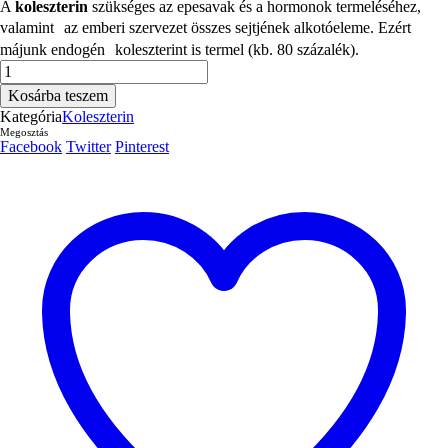
A
koleszterin
szükséges az epesavak és a hormonok termeléséhez,
valamint az emberi szervezet összes sejtjének alkotóeleme. Ezért
májunk endogén koleszterint is termel (kb. 80 százalék).
ArmoLIPID®
PLUS
Kosárba teszem
30db.
Kategória
Koleszterin
mennyiség
Megosztás
Facebook
Twitter
Pinterest