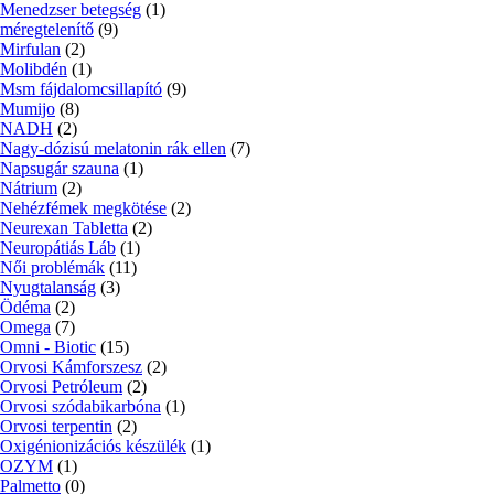
Menedzser betegség
(1)
méregtelenítő
(9)
Mirfulan
(2)
Molibdén
(1)
Msm fájdalomcsillapító
(9)
Mumijo
(8)
NADH
(2)
Nagy-dózisú melatonin rák ellen
(7)
Napsugár szauna
(1)
Nátrium
(2)
Nehézfémek megkötése
(2)
Neurexan Tabletta
(2)
Neuropátiás Láb
(1)
Női problémák
(11)
Nyugtalanság
(3)
Ödéma
(2)
Omega
(7)
Omni - Biotic
(15)
Orvosi Kámforszesz
(2)
Orvosi Petróleum
(2)
Orvosi szódabikarbóna
(1)
Orvosi terpentin
(2)
Oxigénionizációs készülék
(1)
OZYM
(1)
Palmetto
(0)