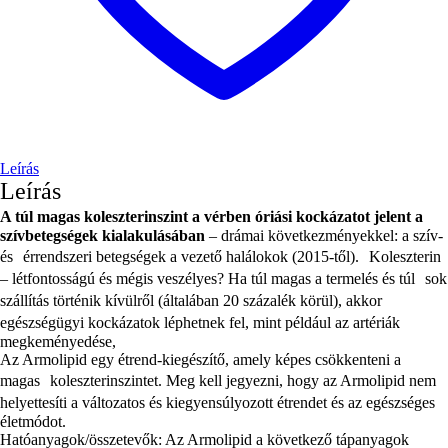
Leírás
Leírás
A túl magas koleszterinszint a vérben óriási kockázatot jelent a
szívbetegségek kialakulásában
– drámai következményekkel: a szív-
és érrendszeri betegségek a vezető halálokok (2015-től). Koleszterin
– létfontosságú és mégis veszélyes? Ha túl magas a termelés és túl sok
szállítás történik kívülről (általában 20 százalék körül), akkor
egészségügyi kockázatok léphetnek fel, mint például az artériák
megkeményedése,
Az Armolipid egy étrend-kiegészítő, amely képes csökkenteni a
magas koleszterinszintet. Meg kell jegyezni, hogy az Armolipid nem
helyettesíti a változatos és kiegyensúlyozott étrendet és az egészséges
életmódot.
Hatóanyagok/összetevők: Az Armolipid a következő tápanyagok