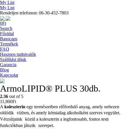
My List
My List
Rendeljen telefonon: 06-30-452-7803
0
Ft
Search
Főoldal
Basocaps
Termékek
FAQ
Hasznos tudnivalók
Szállítási díjak
Garancia
Blog
Kapcsolat
ArmoLIPID® PLUS 30db.
2.36
out of 5
11,900
Ft
A
koleszterin
egy természetben előforduló anyag, amely nehezen
oldódik vízben, és amely kémiailag alkoholként szerves vegyület.
Vérzsírjaink közül a koleszterin a legfontosabb, fontos testi
funkciókban játszik szerepet.