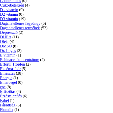
Csontritkulás
(0)
Cukorbetegség
(4)
D - vitamin
(0)
D2 vitamin
(0)
D3 vitamin
(19)
Daganatellenes fagyöngy
(6)
Daganatellenes termékek
(52)
Depresszió
(2)
DHEA
(11)
Diéta
(4)
DMSO
(8)
Dr. Loges
(2)
E vitamin
(1)
Echinacea koncentrátum
(2)
Effortil Tropfen
(2)
Ekcémás bőr
(5)
Emésztés
(38)
Energia
(1)
Enterosgél
(0)
epe
(8)
Értisztítás
(4)
Érzéstelenítés
(6)
Fahéj
(1)
Fáradtság
(5)
Floradix
(1)