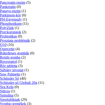
Pancreatin enzim
(5)
Pankreatin
(0)
Papaya enzim
(1)
Parkinson-kór
(0)
PH-Egyensuly
(1)
Phosphorikum
(11)
PolyZink
(1)
Porckorongok
(2)
Probiotikus
(0)
Prosztata problémák
(2)
Q10
(10)
Quercetin
(4)
Rákellenes gombák
(0)
Reishi gomba
(2)
Resveratrol
(1)
Réz tabletta
(3)
Sáfrány kivonat
(1)
Saw Palmetto
(1)
Schüssler Só
(40)
Schüssler-só Globuli 20g
(11)
Sea Kelp
(0)
Silicea
(1)
Spirulina
(5)
Sportolóknak
(29)
Symbio termékek
(3)