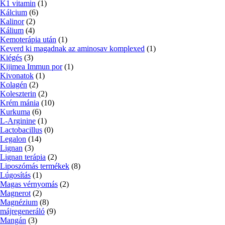
K1 vitamin
(1)
Kálcium
(6)
Kalinor
(2)
Kálium
(4)
Kemoterápia után
(1)
Keverd ki magadnak az aminosav komplexed
(1)
Kiégés
(3)
Kijimea Immun por
(1)
Kivonatok
(1)
Kolagén
(2)
Koleszterin
(2)
Krém mánia
(10)
Kurkuma
(6)
L-Arginine
(1)
Lactobacillus
(0)
Legalon
(14)
Lignan
(3)
Lignan terápia
(2)
Liposzómás termékek
(8)
Lúgosítás
(1)
Magas vérnyomás
(2)
Magnerot
(2)
Magnézium
(8)
májregeneráló
(9)
Mangán
(3)