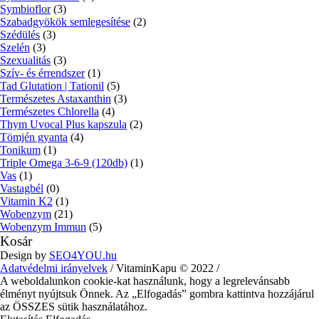
Symbioflor
(3)
Szabadgyökök semlegesítése
(2)
Szédülés
(3)
Szelén
(3)
Szexualitás
(3)
Szív- és érrendszer
(1)
Tad Glutation | Tationil
(5)
Természetes Astaxanthin
(3)
Természetes Chlorella
(4)
Thym Uvocal Plus kapszula
(2)
Tömjén gyanta
(4)
Tonikum
(1)
Triple Omega 3-6-9 (120db)
(1)
Vas
(1)
Vastagbél
(0)
Vitamin K2
(1)
Wobenzym
(21)
Wobenzym Immun
(5)
Kosár
Design by
SEO4YOU.hu
Adatvédelmi irányelvek
/ VitaminKapu © 2022 /
A weboldalunkon cookie-kat használunk, hogy a legrelevánsabb
élményt nyújtsuk Önnek. Az „Elfogadás” gombra kattintva hozzájárul
az ÖSSZES sütik használatához.