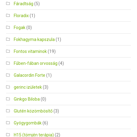
Fáradtság
(5)
Floradix
(1)
Fogak
(0)
Fokhagyma kapszula
(1)
Fontos vitaminok
(19)
Fűben-fában orvosság
(4)
Galacordin Forte
(1)
gerinc izületek
(3)
Ginkgo Biloba
(0)
Glutén közömbösítő
(3)
Gyógygombák
(6)
H15 (tömjén terápia)
(2)