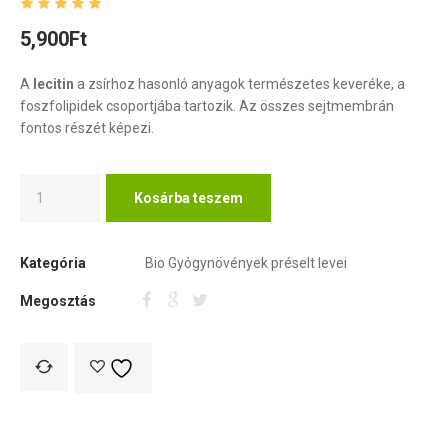
5,900
Ft
A
lecitin
a zsírhoz hasonló anyagok természetes keveréke, a
foszfolipidek csoportjába tartozik. Az összes sejtmembrán
fontos részét képezi.
Kosárba teszem
Kategória
Bio Gyógynövények préselt levei
Megosztás