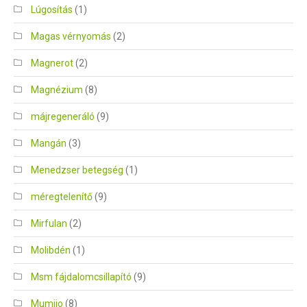
Lúgosítás
(1)
Magas vérnyomás
(2)
Magnerot
(2)
Magnézium
(8)
májregeneráló
(9)
Mangán
(3)
Menedzser betegség
(1)
méregtelenítő
(9)
Mirfulan
(2)
Molibdén
(1)
Msm fájdalomcsillapító
(9)
Mumijo
(8)