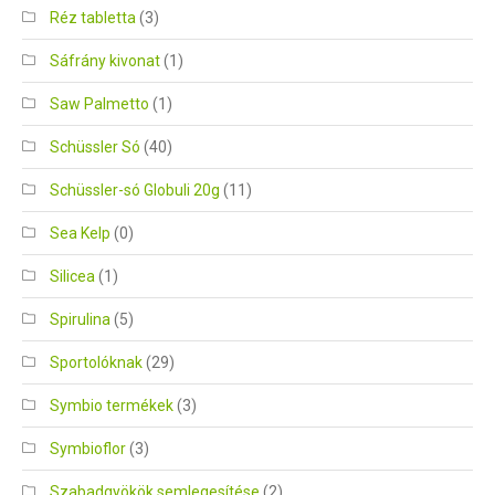
Réz tabletta
(3)
Sáfrány kivonat
(1)
Saw Palmetto
(1)
Schüssler Só
(40)
Schüssler-só Globuli 20g
(11)
Sea Kelp
(0)
Silicea
(1)
Spirulina
(5)
Sportolóknak
(29)
Symbio termékek
(3)
Symbioflor
(3)
Szabadgyökök semlegesítése
(2)