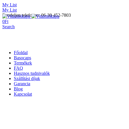
My List
My List
Rendeljen telefonon: 06-30-452-7803
0
Ft
Search
Főoldal
Basocaps
Termékek
FAQ
Hasznos tudnivalók
Szállítási díjak
Garancia
Blog
Kapcsolat